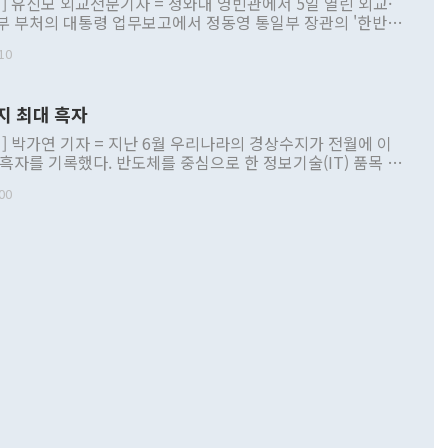
] 유신모 외교전문기자 = 청와대 영빈관에서 5일 열린 외교·
부 부처의 대통령 업무보고에서 정동영 통일부 장관의 '한반도
 구상'과 업무보고 발언이 논란을 빚고 있다. 이날 정 장관의
10
정부 내 조율을 거치지 않은 사안을 정책으로 추진하겠다고 공
는가 하면 사실 관계에 맞지 않은 설명도 있었다. 이재명 대통
로 신중을 기해 달라고 경고했고, 조현 외교부 장관은 '이상
지 최대 흑자
 근거한 비현실적 구상'이라는 비판을 내놨다. 그동안 정 장
책 관련 발언이 물의를 빚은 적은 여러 번 있지만 대통령과 유
] 박가연 기자 = 지난 6월 우리나라의 경상수지가 전월에 이
이 공개적으로 부정적 입장을 표명한 것은 이례적이다. 정 장
 흑자를 기록했다. 반도체를 중심으로 한 정보기술(IT) 품목 수
대북 접근법과 월권을 제어해야 한다는 목소리도 높아지고 있
간 상품수출이 처음으로 1000억달러를 넘어선 영향이다. [자
00
 따르
기자간담회를 하고 있다. [사진=통일부] 2026.07.23 ◆통일
 경상수지는 497억3000만달러 흑자로 집계됐다. 전월(386억
 넘어선 주장 정 장관은 이날 업무보고에서 '한반도 평화공존
)에 이어 두 달 연속 월간 기준 역대 최대 기록을 갈아치웠다.
 설명하면서 이재명 정부 2년차 핵심 과제로 상호 존중·평화
해 상반기 누적 경상수지 흑자는 1910억1000만달러를 기록
·핵 없는 한반도 등 3대 기본 방향을 제시했다. 정 장관은 "대
지 흑자를 견인한 것은 상품수지다. 6월 상품수지는 478억
언어는 멈춰야 한다"면서 주적 용어 대체를 주장했다. 지난 25
 흑자를 기록하며 전월에 이어 역대 최대를 다시 썼다. 국제수
D(완전하고 검증가능하며 되돌릴 수 없는 비핵화) 구도는 이미
수출은 1123억7000만달러로 전년 동월 대비 84.5% 증가하
했다. 또 "현 시점에서 흘러간 선(先)비핵화만 되뇌는 것은
 처음으로 1000억달러를 넘어섰다. 상품수입은 644억8000만
 데 힘이 되지 않는다"고 주장했다. 정 장관은 또 "정전 체제
6% 늘었다. 통관 기준으로는 반도체 수출이 전년 동월 대비
로 바꾸는 논의에 착수하겠다"면서 "북·미 정상회담 견인과
증했고 컴퓨터·주변기기(SSD)는 282.7% 증가했다. IT 품목
화의 동력을 확보하기 위해 최선을 다할 것"이라고 말했다. 하
.4% 늘었으며 비IT 품목도 ▲석유제품(47.5%) ▲화공품
령은 정 장관의 구상에 대부분 제동을 걸었다. 이 대통령은 "평
▲철강제품(17.9%) ▲승용차(6.1%) 등을 중심으로 18.6% 증가
 정치적으로 악용되는 측면이 있다"며 "많이 조심하셔야 한
준 수입은 ▲원자재(30.5%) ▲자본재(35.3%) ▲소비재
다. 북한을 다른 이름으로 불러야 한다는 주장에는 "표현에 꼬
가 모두 늘었다. 서비스수지는 12억9000만달러 적자를 기록해 전