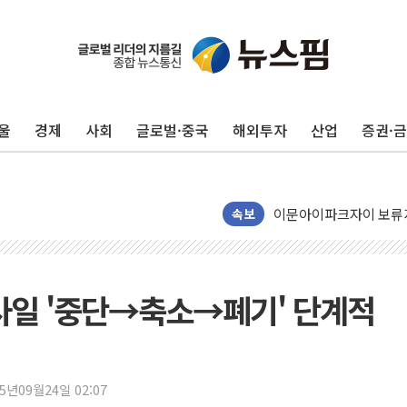
울
경제
사회
글로벌·중국
해외투자
산업
증권·
아모레퍼시픽 에스트라, 
폭염이 부른 갈등…배달기
이문아이파크자이 보류지 
샌디스크 매출 전망 기대 
속보
DL이앤씨, AI로 건설
원희룡, 종합특검 2차 
스타벅스, 장애인 치료비
미사일 '중단→축소→폐기' 단계적
해수부, 신청사 부지 '
디엑스앤브이엑스, 남미
밸류업 공시 747곳 돌파
25년09월24일 02:07
TBH글로벌, 신규 브랜