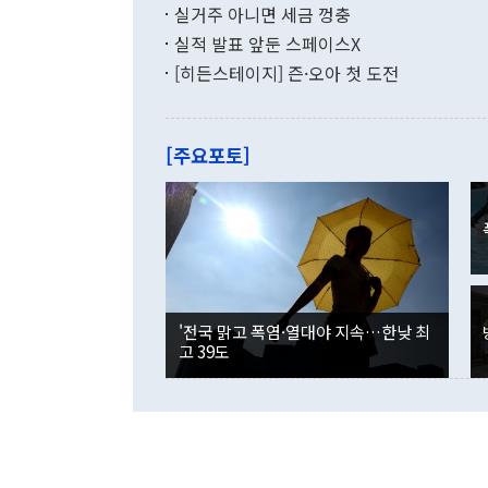
투리가 잡혀 
실거주 아니면 세금 껑충
월(-10억9
쁜 상황이 초
증가와 유류할
실적 발표 앞둔 스페이스X
9·19 군사
기록했지만 
[히든스테이지] 즌·오아 첫 도전
"우리의 선의
로 전환됐다.
으로 약간의 
를 기록해 전
관은 업무보고
는 배당수입
주의에 근거한
줄면서 25억
[주요포토]
라며 "여러분
억1000만달
이 9월 러시
였던 올해 3
며 "정부 차
인의 해외투자
은 "그것은 
각각 증가했다
잘랐다. 정 
국인의 국내 
않았다는 점에
감소하며 전월
사합의 복원,
경신했다. 외
권이라는 지적
분기 말 만기
뒤 "여기 업
다. 내국인의
'전국 맑고 폭염·열대야 지속…한낮 최
부의 한 소식
다. eoyn2@
고 39도
를 거쳐 결정
련 부처 장관
하고 대통령의
한 문제"라고 지적했다. 이재명 대통령이
외교 국방 등
2026.08.05 ◆시대착오적 접근, 대북 인식 오류 더욱 문제인 것은 정 장관