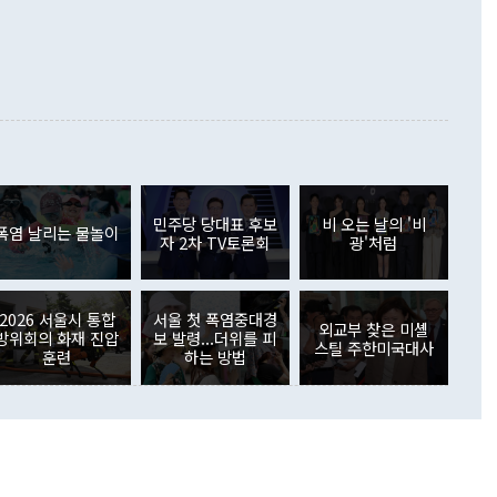
정쟁으로 휘몰아 들어가면 원래 하고자 했던 데에서 오히려 나
000만달러)보다 적자 폭이 확대됐다. 여행수지는 외국인 입국자
래될 수 있다"고 경고했다. 이 대통령은 남북 신뢰 구축을 위해
증료 인상 등에 따른 출국자 감소로 4억4000만달러 흑자를
합의를 선제적으로 복원해야 한다는 정 장관의 주장에 대해서도
지식재산권사용료수지는 전월 흑자에서 4억4000만달러 적자
대로 하는 게 과연 한반도의 평화와 안정에 플러스냐, 결론적
 본원소득수지는 배당소득을 중심으로 32억7000만달러 흑자
의문이 들 때도 있다"며 부정적으로 반응했다. 조현 외교부 장
월(21억7000만달러)보다 흑자 폭이 확대됐다. 배당소득수지
 사후 브리핑에서 정 장관이 언급한 '4자 회담'에 대해 "이상
이 늘어난 데다 전월 분기배당에 따른 기저효과로 배당지급이
 어떤 희망이라 하더라도 그건 아직 조율되지 않은 방법"이
6000만달러 흑자를 나타냈다. 금융계정 순자산은 6월 중 467
들께서 디스카운트해 주시면 좋겠다"고 선을 그었다. 정 장관
러 증가해 월간 기준 역대 최대 증가 폭을 기록했다. 종전 최대
아 블라디보스토크에서 열리는 '동방경제포럼(EEF)'을 언급하
월(369억9000만달러)을 넘어선 것이다. 직접투자에서는 내국
원에서 (참석을) 검토하고 있다"고 발언한 데 대해서도 조 장관
가 80억1000만달러, 외국인의 국내투자가 46억3000만달러
외교부의 몫"이라며 "아직 거기까지 진도가 나가지 않았다"고
민주당 당대표 후보
비 오는 날의 '비
. 증권투자에서는 외국인의 국내 주식 매도세가 이어졌다. 외
폭염 날리는 물놀이
자 2차 TV토론회
광'처럼
장관이 이날 소개한 대북 구상과 설명은 정부 내 조율을 거치지
주식 투자는 차익실현 매도 등의 영향으로 316억1000만달러
서 문제가 있다. 특히 주적 표현 대체와 국호 사용, 9·19 군
(-310억5000만달러)에 이어 역대 최대 순매도 기록을 다시
 4자회담 추진 등은 통일부 장관이 결정할 사안이 아니어서 월
국인의 국내 채권투자는 세계국채지수(WGBI) 자금 유입에도
이 나오고 있다. 이 대통령은 정 장관의 업무보고를 듣고 난
도래 영향으로 증가 폭이 줄어든 52억9000만달러를 기록했
2026 서울시 통합
서울 첫 폭염중대경
무보고에 발표했다고 승인난 건 아니다"라고 재차 확인했다. 정
외교부 찾은 미셸
 해외 증권투자는 주식을 중심으로 35억6000만달러 증가했
방위회의 화재 진압
보 발령...더위를 피
스틸 주한미국대사
통은 "정 장관의 발언 내용은 대부분 국가안전보장회의(NSC)
newspim.com
훈련
하는 방법
된 사안이 아닌 정 장관의 개인적 생각에 가깝다"며 "안보 관
이 정부의 공식 정책이 아닌 사안을 추진하겠다고 업무보고를
 면전에서 '국군통수권자가 나서야 한다'고 주장한 것은 심각
 5일 청와대 영빈관에서 열린 통일
 외교 안보 부처 업무보고에서 발언하고 있다. [사진=청와대]