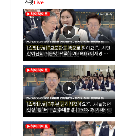
스팟
Live
[스팟Live] "교도관을 똥으로 알아요!"...시민
참여단의 매운맛 '팩폭' | 26.08.05 이재명 대
통령 업무보고 - 행정안전부, 법무부, 국무조
정실, 법제처, 인사혁신처
[스팟Live] "두 분 친하시잖아요?"...싸늘했던
현장 '빵' 터트린 李대통령 | 26.08.05 이재명
대통령 업무보고 - 행정안전부, 법무부 등