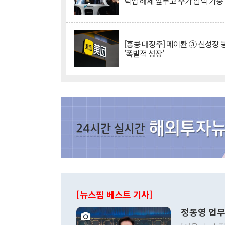
락업 해제 앞두고 주가 압박 가중
[홍콩 대장주] 메이퇀 ③ 신성장
'폭발적 성장'
[뉴스핌 베스트 기사]
정동영 업무