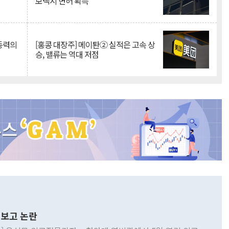
보택시 면허 획득
 동력의
[홍콩 대장주] 메이퇀② 실적은 고속 상
승, 밸류는 역대 저점
보고 논란