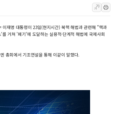
가
피알지에스앤텍, '스케일
가
토스증권, 누적 가입자 수
바이오포트, 필리핀 S&
= 이재명 대통령이 23일(현지시간) 북핵 해법과 관련해 "핵과
파인테크닉스, '넥센타이
소'를 거쳐 '폐기'에 도달하는 실용적·단계적 해법에 국제사회
신한투자증권, 고객 투자
라온시큐어, 정부 블록
대신증권, 네이버웹툰과 
유엔 총회에서 기조연설을 통해 이같이 말했다.
이억원 금융위원장 '단일
이지스자산운용, 옛 분당