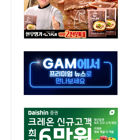
업 팁스 정책 지정형' 과제 선정
 1000만 명 돌파
R 멤버십쇼핑에 K-뷰티 공급
어 창녕공장 LED 조명 에너지 효율화 사업' 공급계약
비용 절감 정책 확대
체인 특성화 대학 지원사업 수행기업 선정
크레온 신규 고객 대상 이벤트 실시
종목 레버리지 ETF' 관련 피고발
 롯데백화점 '복합 랜드마크'로 재조성