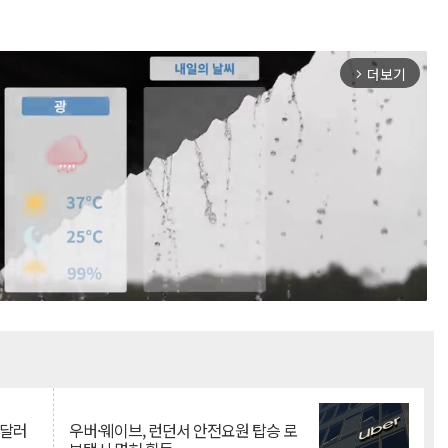
더보기
arrow_forward_ios
Mute
억달러
우버·웨이브, 런던서 안전요원 탑승 로