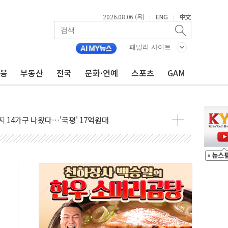
2026.08.06 (목)
ENG
中文
|
|
패밀리 사이트
금융
부동산
전국
문화·연예
스포츠
GAM
유로모니터 선정 '한국 1위 더마 브랜드'
사·카페 점주 '흉기 위협' 시비에 경찰 조사
14가구 나왔다…'국평' 17억원대
못미쳐... 시간외 거래에서 8% 하락
현장 위험 예측…안전관리 체계 전면 개편
출석…"특검 위법에 단호히 대처할 것"
 1억 기부
부산 동구' 낙점…북항 1단계 재개발 부지에 짓는다
 공공기관과 KRNA 계약
…상장사 시총 84.6% 참여
드 '타임아웃' 런던 품평회 개최