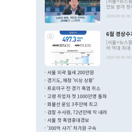
[서울=뉴스핌
안보 분야 정
평화공존 발전
2026-08-06 06:
발언 중에는 
언한 것이 있
령은 공개적으
6월 경상수
주의적 희망에
관의 대북 정
[서울=뉴스핌
관 부처 장관
어 역대 최대
관의 무리한 
출 호조로 월
다. [정동영 통일부 장관이 지난달 23일 오후 서울 종로구 정부서울청사에
2026-08-06 08:
료=한국은행] 한국은행이 6일 발표한 '2026년 6월 국제수지(잠정)'에
서 취임 1주년 
면 지난 6월
부 장관 권한
1000만달러
서울 외곽 월세 200만원
발전 구상'을
이에 따라 올
적 갈등 해결
경기도, 재정 '비상 상황'
했다. 경상수
결과 혐오의 
9000만달러
프로야구 전 경기 폭염 취소
년간의 CVI
지 기준 상품
고령 취업자 첫 1000만명 돌파
무너졌다고도 
며 월간 기준
현실을 바꾸는
달러로 38.
화물선 운임 3주만에 최고
를 평화 체제
196.9% 급
검찰 수사권, 72년만에 막 내려
함께 4자 대
수출은 160
지만 이 대통
서울 첫 폭염중대경보
(18.6%) 
화공존 정책이
했다. 통관 기
'300억 사기' 차가원 구속
다"고 지적했
(16.4%)