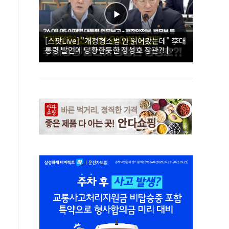
[스팟Live] "개정형소법 안 읽어봤는데" 李대
통령 발언에 당황한듯한 정성호 장관?! |
26.08.05 이재명 대통령 업무보고 - 행정안전
부, 법무부 등