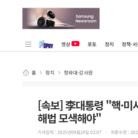
영상
포토
정치
정책·서
홈
정치
청와대·감사원
[속보] 李대통령 "핵·
해법 모색해야"
기사입력 :
2025년09월24일 02:07
최종수정 :
20