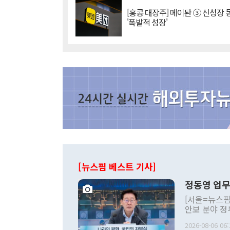
[홍콩 대장주] 메이퇀 ③ 신성장
'폭발적 성장'
[뉴스핌 베스트 기사]
정동영 업무
[서울=뉴스핌
안보 분야 정
평화공존 발전
2026-08-06 06:
발언 중에는 