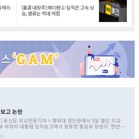
 동력의
[홍콩 대장주] 메이퇀② 실적은 고속 상
승, 밸류는 역대 저점
보고 논란
] 유신모 외교전문기자 = 청와대 영빈관에서 5일 열린 외교·
부 부처의 대통령 업무보고에서 정동영 통일부 장관의 '한반도
 구상'과 업무보고 발언이 논란을 빚고 있다. 이날 정 장관의
10
정부 내 조율을 거치지 않은 사안을 정책으로 추진하겠다고 공