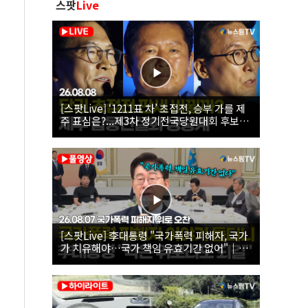
스팟
Live
[스팟Live] ‘1211표 차’ 초접전, 승부 가를 제
주 표심은?...제3차 정기전국당원대회 후보자
제주 합동연설회 생중계 | 26.08.08
[스팟Live] 李대통령 "국가폭력 피해자, 국가
가 치유해야…국가 책임 유효기간 없어"｜
26.08.07 국가폭력 피해자 위로 오찬