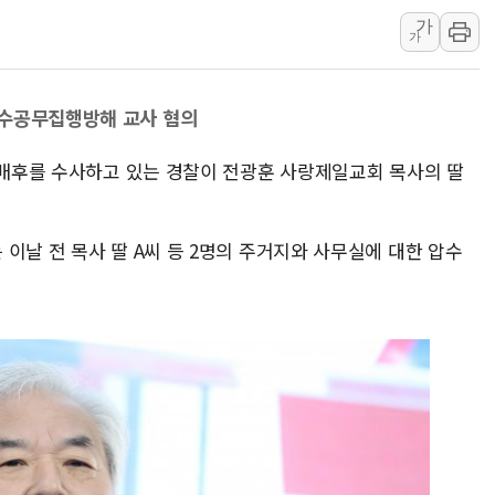
가
10월 보완수사권 폐지·공소청 출범…피해자들 '범죄 사각
가
한상협, 업계 개인정보 보안 새판 짠다…'자율규제단체' 
민주당, 오늘 제주·인천 경선 발표...김민석 '재역전' vs 정
특수공무집행방해 교사 혐의
뉴욕증시, 고용 쇼크에 금리 인상 우려 후퇴…S&P500 
트럼프, 쿡 연준 이사 해임 재추진…"26일까지 의혹 소명"
동 배후를 수사하고 있는 경찰이 전광훈 사랑제일교회 목사의 딸
유럽증시, 美 고용 예상 밖 부진에 연준 금리 인상 가능성 
미 연준 매파 기세 꺾이나…고용 감소에 9월 동결 전망 우
이날 전 목사 딸 A씨 등 2명의 주거지와 사무실에 대한 압수