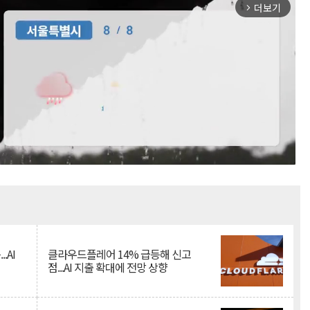
더보기
arrow_forward_ios
Mute
.AI
클라우드플레어 14% 급등해 신고
점...AI 지출 확대에 전망 상향