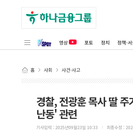
영상
포토
정치
정책·서
홈
사회
사건·사고
경찰, 전광훈 목사 딸 주
난동' 관련
기사입력 :
2025년09월23일 10:33
최종수정 :
20