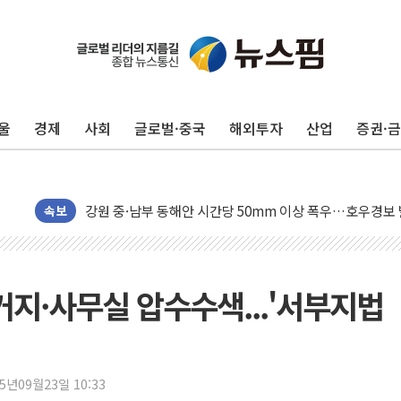
동해중부 전 해상 풍랑주의보…10일까지 최대 3.5m 높은
연일 폭염에 온열질환 사망 23명…정부, 비상대응기구 가
울
경제
사회
글로벌·중국
해외투자
산업
증권·
中 전방위 아파트 부양, 수도 베이징도 부동산 규제 철폐
인제 용대리 계곡서 수위 상승으로 피서객 7명 고립…전원
동해시, 11~14일 '별똥별 멍' 운영…페르세우스 유성우 
강원 중·남부 동해안 시간당 50mm 이상 폭우…호우경보
속보
청양 밭에서 일하던 90대 숨져…온열질환 여부 조사
폭염에 車 운전면허 기능시험 오전 집중 편성…체감온도 3
李대통령, 'ISA·주가누르기 방지법' 전면 재검토 지시
거지·사무실 압수수색...'서부지법
'호우 특보' 경북 울진 시간당 20~30mm 강한 비...가뭄 
주말 무더위·열대야 지속…내륙 곳곳 소나기
오세훈 "용산공원 주택 검토, 민주당 스스로 원칙 뒤집는 
25년09월23일 10:33
충북 주말 무더위 지속…청주·진천 35도, 곳곳 소나기