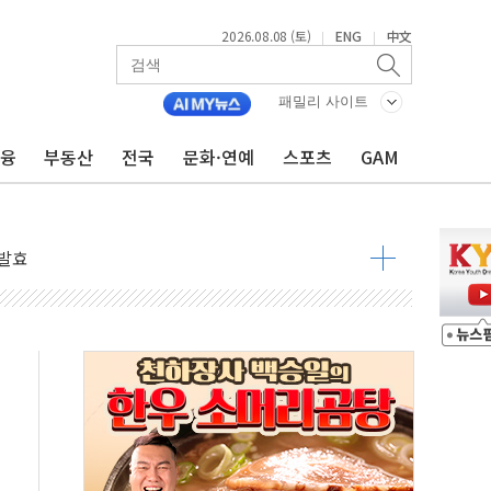
2026.08.08 (토)
ENG
中文
|
|
 물결
패밀리 사이트
동
금융
부동산
전국
문화·연예
스포츠
GAM
 구조
관측
 발효
8도 넘으면 중단
해소될 듯
것"