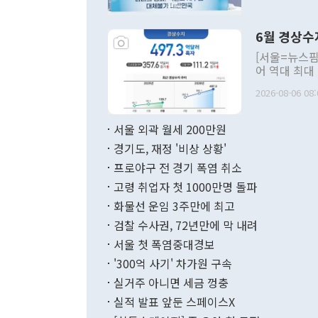
언한 것이 있
령은 공개적으
6월 경상수
주의적 희망에
관의 대북 정
[서울=뉴스핌
관 부처 장관
어 역대 최대
관의 무리한 
출 호조로 월
다. [정동영 통일부 장관이 지난달 23일 오후 서울 종로구 정부서울청사에
2026-08-06 08:
료=한국은행] 한국은행이 6일 발표한 '2026년 6월 국제수지(잠정)'에
서 취임 1주년 
면 지난 6월
부 장관 권한
1000만달러
서울 외곽 월세 200만원
발전 구상'을
이에 따라 올
적 갈등 해결
경기도, 재정 '비상 상황'
했다. 경상수
결과 혐오의 
9000만달러
프로야구 전 경기 폭염 취소
년간의 CVI
지 기준 상품
고령 취업자 첫 1000만명 돌파
무너졌다고도 
며 월간 기준
현실을 바꾸는
달러로 38.
화물선 운임 3주만에 최고
를 평화 체제
196.9% 급
검찰 수사권, 72년만에 막 내려
함께 4자 대
수출은 160
지만 이 대통
서울 첫 폭염중대경보
(18.6%) 
화공존 정책이
했다. 통관 기
'300억 사기' 차가원 구속
다"고 지적했
(16.4%)
투리가 잡혀 
실거주 아니면 세금 껑충
월(-10억9
쁜 상황이 초
증가와 유류할
실적 발표 앞둔 스페이스X
9·19 군사
기록했지만 