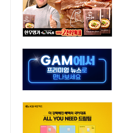
지대' 우려
타진
청래 '격차 확대'
최고치
 요구
낮아지며 상승… STOXX 600 지수는 나흘 연속 최고치
세