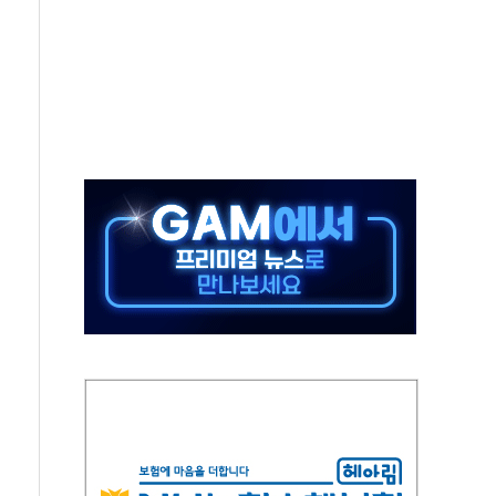
어선 구조
무해한 표면 부식 물질"
분만에 진화...외국인 노동자 숨져
즌2
축 피해 최소화 '총력 대응'
유입에도 박스권…美 암호화폐 법안 처리 여부도 변수
 '62일째'..."대부분 여기서 상주"
환자 2665명·사망 23명
목에 코스피 '휘청'
탄도미사일 발사