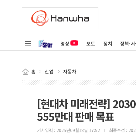
영상
포토
정치
정책·서
홈
산업
자동차
[현대차 미래전략] 2030
555만대 판매 목표
기사입력 :
2025년09월18일 17:52
최종수정 :
20