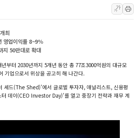
가
동해해경, 독도 해상서 부유물 감긴 
가
주한미군 "오산기지 누출, 백린 아닌 
구미 폐염산처리업체서 불 2시간30여
 개최
해군과 함께하는 '불금전파, 송정' 시
년 영업이익률 8~9%
강원도 폭염특보 11일째…온열질환·가
까지 50만대로 확대
[코인 시황] 비트코인, ETF 자금 
[르포] 39도 폭염 속 잠실 개표소 시위
년부터 2030년까지 5개년 동안 총 77조3000억원의 대규모
어 기업으로서 위상을 공고히 해 나간다.
강원·전라권 폭염중대경보 확대…온열질
빚투·레버리지 줄었지만, 반도체 두 종
 셰드(The Shed)'에서 글로벌 투자자, 애널리스트, 신용평
[2보] 북한, 원산서 동해상 단거리 
 데이(CEO Investor Day)'를 열고 중장기 전략과 재무 계