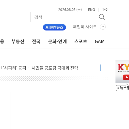
2026.08.06 (목)
ENG
中文
|
|
패밀리 사이트
금융
부동산
전국
문화·연예
스포츠
GAM
호르무즈 재개방 기대에 강세
조까지, 상승...호실적 보고 기업 상승세 뚜렷
인 '사파리' 공격… 시민들 공포감 극대화 전략
' 임시 주총 기대감에 홀로 상한가…마진 잔액은 사상 최고
버리지 위험수위…숨은 차입이 더 큰 변수"
대응 1단계 진압 중
야, 경쟁상대 中과 비교해야"
하는 '선봉'의 대민 봉사
미사일 1발 발사… 올해 10번째·42일 만 도발
 새 안보 위기… 반군·마약카르텔이 습득해 전투 활용