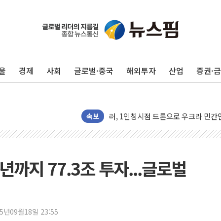
울
경제
사회
글로벌·중국
해외투자
산업
증권·
금값 7주 만에 최고…美 고용 둔화·
[인도증시] 중동 긴장 완화에 실적 호
러, 1인칭시점 드론으로 우크라 민간
속보
[베트남 증시] 지수 하락 속 'DGC
'월가의 황제' 다이먼 "금융시장 레
양주 섬유염색공장서 화재 1명 중상…
년까지 77.3조 투자...글로벌
김정관 산업부 장관 "주 52시간 손봐
해군 1함대 창설 80주년…지역과 함께
[3보] 북, 원산서 동해로 단거리 탄도
25년09월18일 23:55
우크라 드론 전술, 중남미 콜롬비아에