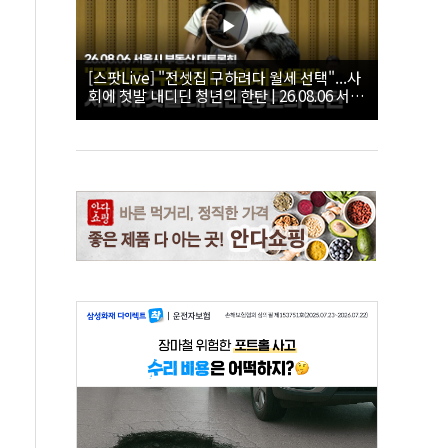
[스팟Live] "전셋집 구하려다 월세 선택"...사
회에 첫발 내디딘 청년의 한탄 | 26.08.06 서울
시 부동산 대토론회