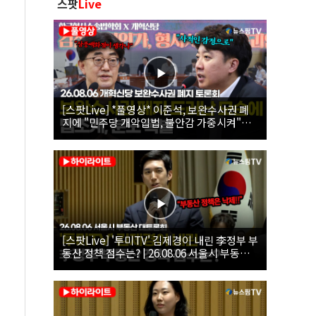
스팟
Live
[스팟Live] *풀영상* 이준석, 보완수사권 폐
지에 "민주당 개악입법, 불안감 가중시켜"｜
26.08.06 개혁신당 보완수사권 폐지 토론회
[스팟Live] '투미TV' 김제경이 내린 李정부 부
동산 정책 점수는? | 26.08.06 서울시 부동산
대토론회