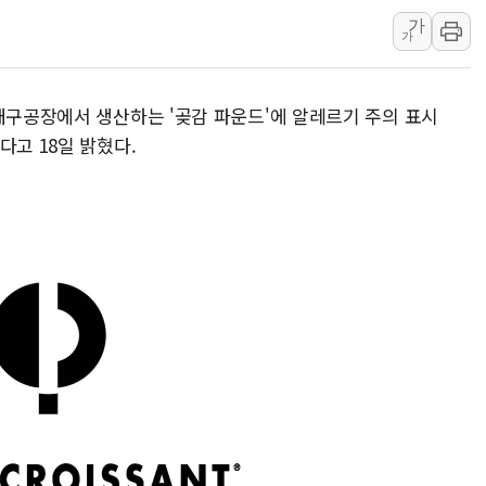
가
홈플러스發 대형마트 판매,
가
윤준병·이해민 의원, '정부
'호우·산사태 주의보' 울진 
대구공장에서 생산하는 '곶감 파운드'에 알레르기 주의 표시
여야, 황희 '버스 하우스' 공
다고 18일 밝혔다.
풀무원재단, '국제과학연극제
현대그린푸드 '텍사스로드하
與 "세제개편안 8월 말 당