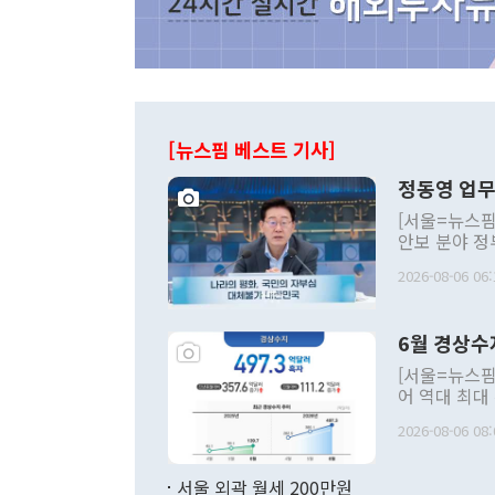
[뉴스핌 베스트 기사]
정동영 업무
[서울=뉴스핌
안보 분야 정
평화공존 발전
2026-08-06 06:
발언 중에는 
언한 것이 있
령은 공개적으
6월 경상수
주의적 희망에
관의 대북 정
[서울=뉴스핌
관 부처 장관
어 역대 최대
관의 무리한 
출 호조로 월
다. [정동영 통일부 장관이 지난달 23일 오후 서울 종로구 정부서울청사에
2026-08-06 08:
료=한국은행] 한국은행이 6일 발표한 '2026년 6월 국제수지(잠정)'에
서 취임 1주년 
면 지난 6월
부 장관 권한
1000만달러
서울 외곽 월세 200만원
발전 구상'을