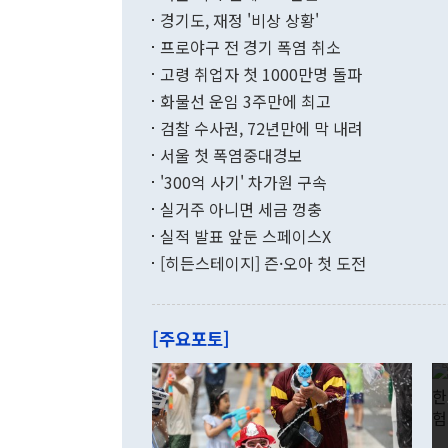
이에 따라 올
적 갈등 해결
경기도, 재정 '비상 상황'
했다. 경상수
결과 혐오의 
9000만달러
프로야구 전 경기 폭염 취소
년간의 CVI
지 기준 상품
고령 취업자 첫 1000만명 돌파
무너졌다고도 
며 월간 기준
현실을 바꾸는
달러로 38.
화물선 운임 3주만에 최고
를 평화 체제
196.9% 급
검찰 수사권, 72년만에 막 내려
함께 4자 대
수출은 160
지만 이 대통
서울 첫 폭염중대경보
(18.6%) 
화공존 정책이
했다. 통관 기
'300억 사기' 차가원 구속
다"고 지적했
(16.4%)
투리가 잡혀 
실거주 아니면 세금 껑충
월(-10억9
쁜 상황이 초
증가와 유류할
실적 발표 앞둔 스페이스X
9·19 군사
기록했지만 
[히든스테이지] 즌·오아 첫 도전
"우리의 선의
로 전환됐다.
으로 약간의 의문
를 기록해 전
관은 업무보고
는 배당수입
주의에 근거한
줄면서 25억
[주요포토]
라며 "여러분
억1000만달
이 9월 러시
였던 올해 3
며 "정부 차
인의 해외투자
은 "그것은 
각각 증가했다
잘랐다. 정 
국인의 국내 
않았다는 점에
감소하며 전월