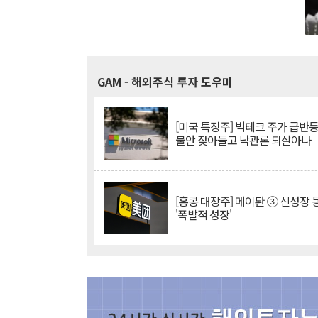
GAM
- 해외주식 투자 도우미
[미국 특징주] 빅테크 주가 급반등..
불안 잦아들고 낙관론 되살아나
[홍콩 대장주] 메이퇀 ③ 신성장
'폭발적 성장'