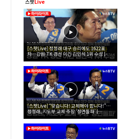
스팟
Live
[스팟Live] 정청래 대구 승리에도 1622표
차…강원·TK 경선 이긴 김민석 1위 수성 |
26.08.09 더불어민주당 당대표·최고위원 후
보 대구·경북 합동연설회
[스팟Live] “맞습니다! 교체해야 합니다!”…
정청래, 지도부 교체 주장 ‘정면돌파’ |
26.08.09 더불어민주당 당대표·최고위원 후
보 대구·경북 합동연설회