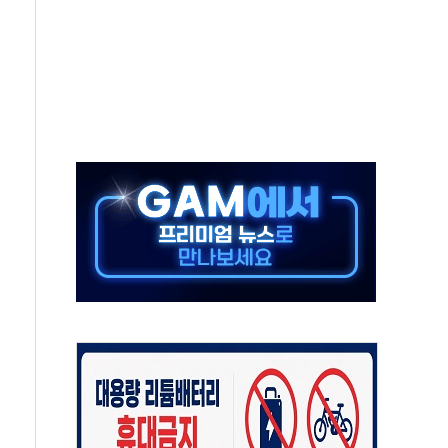
 역대 최대폭 감소한 9.4%↓…유통업계 양극화 심화
 특사'로 콜롬비아 대통령 취임식 참석
시간당 30mm 강한 비...호우 피해 없어
방…野 "청년 우롱 기괴" vs 與 "송구한 해프닝"
 2026'서 어린이 과학연극 2편 수상
우스' 잠실점, 직장인 핫플레이스로 부상
정 조율 완료…초고가·비거주 1주택 등 여론 수렴"