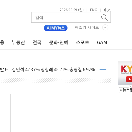
2026.08.09 (일)
ENG
中文
|
|
1.48%p' 차 선두 유지...金 46.01% vs 鄭 44.53%
패밀리 사이트
기 당선...합산득표율 68.63%
금융
부동산
전국
문화·연예
스포츠
GAM
해 10대 구속…범행 후 반려견도 죽여
 정청래에 승리…金 48.54% vs 鄭 44.40%
경선 결과...김민석 48.54% 정청래 44.40%
발표...김민석 47.37% 정청래 45.71% 송영길 6.92%
발표...정청래 47.82% 김민석 46.35% 송영길 5.83%
발표...김민석 50.30% 정청래 41.94% 송영길 7.76%
객 400명 맞이…"마음 잇는 시간 되길"
 지급 확정되나…재상고 앞두고 막판 셈법
'행복상자' 전달
극기 거꾸로' 논란…이틀만에 철거
 예술·체육요원 최대 33% 감축