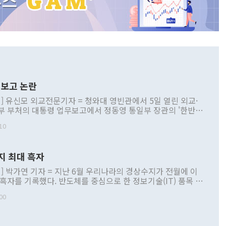
보고 논란
] 유신모 외교전문기자 = 청와대 영빈관에서 5일 열린 외교·
부 부처의 대통령 업무보고에서 정동영 통일부 장관의 '한반도
 구상'과 업무보고 발언이 논란을 빚고 있다. 이날 정 장관의
10
정부 내 조율을 거치지 않은 사안을 정책으로 추진하겠다고 공
는가 하면 사실 관계에 맞지 않은 설명도 있었다. 이재명 대통
로 신중을 기해 달라고 경고했고, 조현 외교부 장관은 '이상
지 최대 흑자
 근거한 비현실적 구상'이라는 비판을 내놨다. 그동안 정 장
책 관련 발언이 물의를 빚은 적은 여러 번 있지만 대통령과 유
] 박가연 기자 = 지난 6월 우리나라의 경상수지가 전월에 이
이 공개적으로 부정적 입장을 표명한 것은 이례적이다. 정 장
 흑자를 기록했다. 반도체를 중심으로 한 정보기술(IT) 품목 수
대북 접근법과 월권을 제어해야 한다는 목소리도 높아지고 있
간 상품수출이 처음으로 1000억달러를 넘어선 영향이다. [자
00
 따르
기자간담회를 하고 있다. [사진=통일부] 2026.07.23 ◆통일
 경상수지는 497억3000만달러 흑자로 집계됐다. 전월(386억
 넘어선 주장 정 장관은 이날 업무보고에서 '한반도 평화공존
)에 이어 두 달 연속 월간 기준 역대 최대 기록을 갈아치웠다.
 설명하면서 이재명 정부 2년차 핵심 과제로 상호 존중·평화