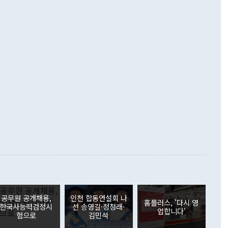
해 상반기 누적 경상수지 흑자는 1910억1000만달러를 기록
·핵 없는 한반도 등 3대 기본 방향을 제시했다. 정 장관은 "대
지 흑자를 견인한 것은 상품수지다. 6월 상품수지는 478억
언어는 멈춰야 한다"면서 주적 용어 대체를 주장했다. 지난 25
 흑자를 기록하며 전월에 이어 역대 최대를 다시 썼다. 국제수
D(완전하고 검증가능하며 되돌릴 수 없는 비핵화) 구도는 이미
수출은 1123억7000만달러로 전년 동월 대비 84.5% 증가하
했다. 또 "현 시점에서 흘러간 선(先)비핵화만 되뇌는 것은
 처음으로 1000억달러를 넘어섰다. 상품수입은 644억8000만
 데 힘이 되지 않는다"고 주장했다. 정 장관은 또 "정전 체제
6% 늘었다. 통관 기준으로는 반도체 수출이 전년 동월 대비
로 바꾸는 논의에 착수하겠다"면서 "북·미 정상회담 견인과
증했고 컴퓨터·주변기기(SSD)는 282.7% 증가했다. IT 품목
화의 동력을 확보하기 위해 최선을 다할 것"이라고 말했다. 하
.4% 늘었으며 비IT 품목도 ▲석유제품(47.5%) ▲화공품
령은 정 장관의 구상에 대부분 제동을 걸었다. 이 대통령은 "평
▲철강제품(17.9%) ▲승용차(6.1%) 등을 중심으로 18.6% 증가
 정치적으로 악용되는 측면이 있다"며 "많이 조심하셔야 한
준 수입은 ▲원자재(30.5%) ▲자본재(35.3%) ▲소비재
다. 북한을 다른 이름으로 불러야 한다는 주장에는 "표현에 꼬
가 모두 늘었다. 서비스수지는 12억9000만달러 적자를 기록해 전
정쟁으로 휘몰아 들어가면 원래 하고자 했던 데에서 오히려 나
000만달러)보다 적자 폭이 확대됐다. 여행수지는 외국인 입국자
래될 수 있다"고 경고했다. 이 대통령은 남북 신뢰 구축을 위해
증료 인상 등에 따른 출국자 감소로 4억4000만달러 흑자를
합의를 선제적으로 복원해야 한다는 정 장관의 주장에 대해서도
지식재산권사용료수지는 전월 흑자에서 4억4000만달러 적자
대로 하는 게 과연 한반도의 평화와 안정에 플러스냐, 결론적
 본원소득수지는 배당소득을 중심으로 32억7000만달러 흑자
이 들 때도 있다"며 부정적으로 반응했다. 조현 외교부 장
월(21억7000만달러)보다 흑자 폭이 확대됐다. 배당소득수지
 사후 브리핑에서 정 장관이 언급한 '4자 회담'에 대해 "이상
이 늘어난 데다 전월 분기배당에 따른 기저효과로 배당지급이
 어떤 희망이라 하더라도 그건 아직 조율되지 않은 방법"이
6000만달러 흑자를 나타냈다. 금융계정 순자산은 6월 중 467
들께서 디스카운트해 주시면 좋겠다"고 선을 그었다. 정 장관
러 증가해 월간 기준 역대 최대 증가 폭을 기록했다. 종전 최대
아 블라디보스토크에서 열리는 '동방경제포럼(EEF)'을 언급하
월(369억9000만달러)을 넘어선 것이다. 직접투자에서는 내국
원에서 (참석을) 검토하고 있다"고 발언한 데 대해서도 조 장관
가 80억1000만달러, 외국인의 국내투자가 46억3000만달러
공무원 공개채용,
인천 합동연설회 나
외교부의 몫"이라며 "아직 거기까지 진도가 나가지 않았다"고
홈플러스, '다시 영
. 증권투자에서는 외국인의 국내 주식 매도세가 이어졌다. 외
한국사능력검정시
선 송영길·정청래·
업합니다'
장관이 이날 소개한 대북 구상과 설명은 정부 내 조율을 거치지
주식 투자는 차익실현 매도 등의 영향으로 316억1000만달러
험으로
김민석
서 문제가 있다. 특히 주적 표현 대체와 국호 사용, 9·19 군
(-310억5000만달러)에 이어 역대 최대 순매도 기록을 다시