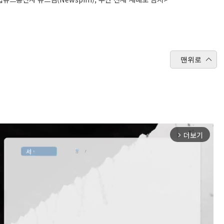
맨위로
더보기
arrow_forward_ios