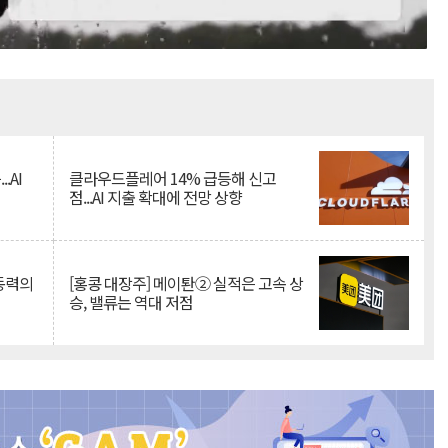
Mute
.AI
클라우드플레어 14% 급등해 신고
점...AI 지출 확대에 전망 상향
 동력의
[홍콩 대장주] 메이퇀② 실적은 고속 상
승, 밸류는 역대 저점