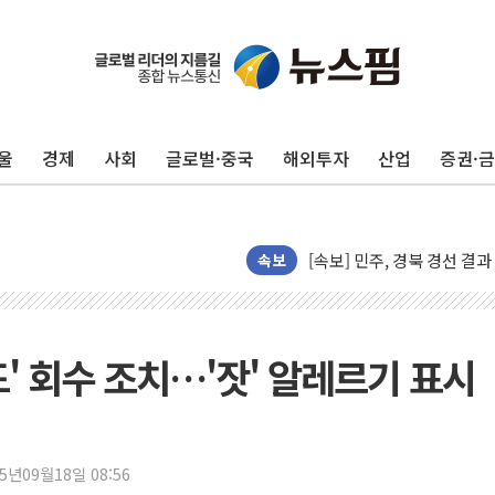
[종합] 김민석, 정청래에 누적 '
민주당 경북도당위원장에 오중
울
경제
사회
글로벌·중국
해외투자
산업
증권·
인천서 말다툼 중 어머니 살
김민석, 강원·대구·경북 경선서
[속보] 민주, 강원·대구·경북 
[속보] 민주, 경북 경선 결과 
속보
[속보] 민주, 대구 경선 결과 
[속보] 민주, 강원 경선 결과 
정재헌 CEO, SKT 장기고
' 회수 조치…'잣' 알레르기 표시
최태원, 노소영에 9440억
하나금융, 명동 소상공인에 
인천시 광복절 현수막 '태
25년09월18일 08:56
병무청, 보충역 전면 손질…