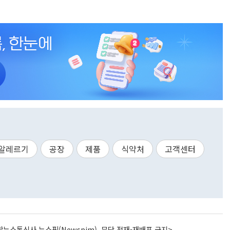
알레르기
공장
제품
식약처
고객센터
뉴스통신사 뉴스핌(Newspim), 무단 전재-재배포 금지>