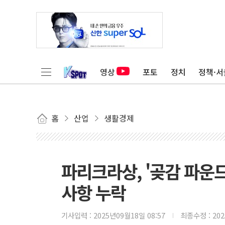
영상
포토
정치
정책·서
홈
산업
생활경제
파리크라상, '곶감 파운드
사항 누락
기사입력 :
2025년09월18일 08:57
최종수정 :
20