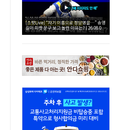
[스팟Live] “자기 이름으로 정당명을…” 송영
길이 피켓 문구 보고 놀란 이유는? | 26.08.09
더불어민주당 당대표·최고위원 후보 대구·경
북 합동연설회