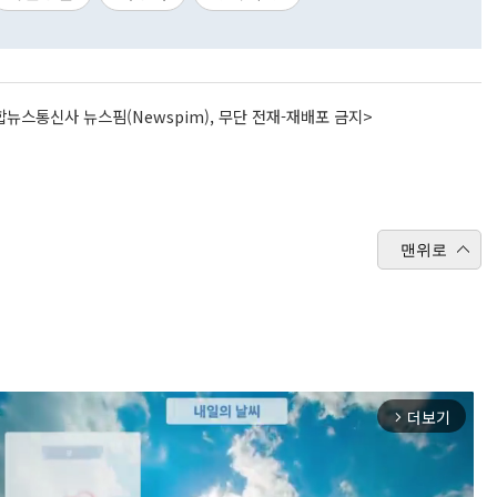
뉴스통신사 뉴스핌(Newspim), 무단 전재-재배포 금지>
맨위로
더보기
arrow_forward_ios