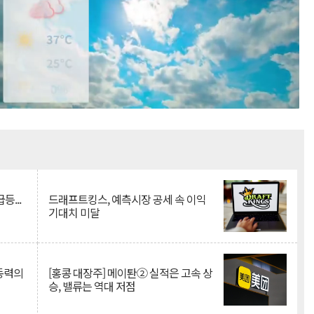
Mute
등...
드래프트킹스, 예측시장 공세 속 이익
기대치 미달
 동력의
[홍콩 대장주] 메이퇀② 실적은 고속 상
승, 밸류는 역대 저점