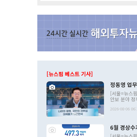
[뉴스핌 베스트 기사]
정동영 업무
[서울=뉴스핌
안보 분야 정
평화공존 발전
2026-08-06 06:
발언 중에는 
언한 것이 있
령은 공개적으
6월 경상수
주의적 희망에
관의 대북 정
[서울=뉴스핌