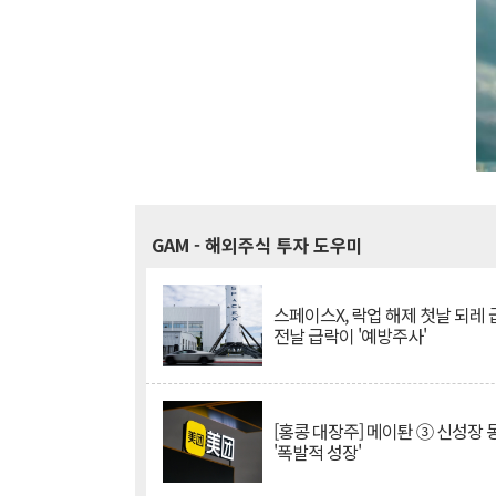
GAM
- 해외주식 투자 도우미
스페이스X, 락업 해제 첫날 되레 급
전날 급락이 '예방주사'
[홍콩 대장주] 메이퇀 ③ 신성장
'폭발적 성장'