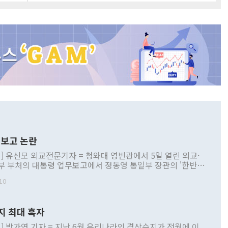
보고 논란
] 유신모 외교전문기자 = 청와대 영빈관에서 5일 열린 외교·
부 부처의 대통령 업무보고에서 정동영 통일부 장관의 '한반도
 구상'과 업무보고 발언이 논란을 빚고 있다. 이날 정 장관의
10
정부 내 조율을 거치지 않은 사안을 정책으로 추진하겠다고 공
는가 하면 사실 관계에 맞지 않은 설명도 있었다. 이재명 대통
로 신중을 기해 달라고 경고했고, 조현 외교부 장관은 '이상
지 최대 흑자
 근거한 비현실적 구상'이라는 비판을 내놨다. 그동안 정 장
책 관련 발언이 물의를 빚은 적은 여러 번 있지만 대통령과 유
] 박가연 기자 = 지난 6월 우리나라의 경상수지가 전월에 이