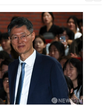
[특징주] 2차전지주
디티앤씨알오, 고려대
中企 졸업해도 세제혜택
[특징주] 엘앤에프, 
[글로벌 마켓 리포트 
[인사] 기획예산처
"'국평' 분양가가 3
인크로스, 2Q 영업익 
대상, 청정원 동물복
LG 엑사원, 구글·알