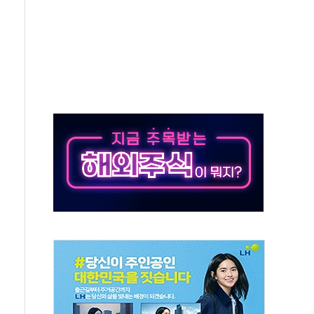
 동반 강세…배터리3사 일제히 상승
 구로병원과 AI 정밀의료 협력
 3년 더...중기부, '피터팬 증후군' 완화 나선다
흑자 전환·LFP 공급 본격화에 15%대 급등
8월 7일]
0억" 드파인 아르티아 15가구 '줍줍' 나왔다
28억원 26% ↑..."외형·수익 동반 성장"
지 청정유정란 3만5775알 기부
리바바 제쳤다…산업 예측 AI 잇단 세계 1위