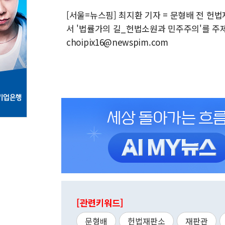
[서울=뉴스핌] 최지환 기자 = 문형배 전 헌
서 '법률가의 길_헌법소원과 민주주의'를 주제로
choipix16@newspim.com
[관련키워드]
문형배
헌법재판소
재판관