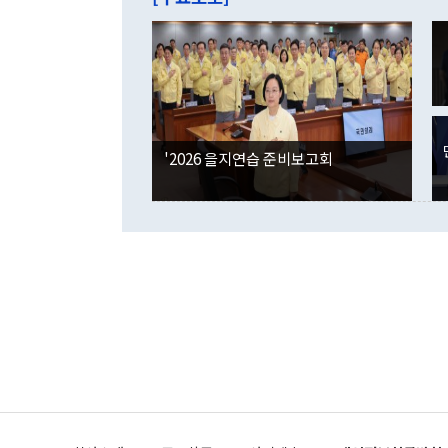
억1000만달
이 9월 러시
였던 올해 3
며 "정부 차
인의 해외투자
은 "그것은 
각각 증가했다
잘랐다. 정 
국인의 국내 
않았다는 점에
감소하며 전월
사합의 복원,
경신했다. 외
권이라는 지적
분기 말 만기
뒤 "여기 업
다. 내국인의
'2026 을지연습 준비보고회
부의 한 소식
다. eoyn2@
를 거쳐 결정
련 부처 장관
하고 대통령의
한 문제"라고 지적했다. 이재명 대통령이
외교 국방 등
2026.08.05 ◆시대착오적 접근, 대북 인식 오류 더욱 문제인 것은 정 장관
의 이같은 주
실과 다른 인
격히 변화하고
못하고 있다는
되뇌는 것은 
법을 호도하고
이나 미국은 
금까지의 북핵