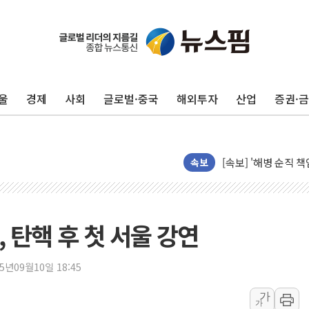
울
경제
사회
글로벌·중국
해외투자
산업
증권·
오렌지플래닛 창업재
경찰, '300억대 사
[속보] '해병 순직 
속보
경찰, '강북구 오피스
전국 그늘막 4만개 육
"취약계층에 더 가혹
 탄핵 후 첫 서울 강연
美·日 환율공조에 유럽
구리값 사상 최고치…
25년09월10일 18:45
에어프레미아, 호치민 
가
가
티엠씨, 220억원 규