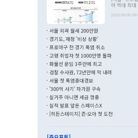
관 부처 장관
어 역대 최대
관의 무리한 
출 호조로 월
다. [정동영 통일부 장관이 지난달 23일 오후 서울 종로구 정부서울청사에
2026-08-06 08:
료=한국은행] 한국은행이 6일 발표한 '2026년 6월 국제수지(잠정)'에
서 취임 1주년 
면 지난 6월
부 장관 권한
1000만달러
서울 외곽 월세 200만원
발전 구상'을
이에 따라 올
적 갈등 해결
경기도, 재정 '비상 상황'
했다. 경상수
결과 혐오의 
9000만달러
프로야구 전 경기 폭염 취소
년간의 CVI
지 기준 상품
고령 취업자 첫 1000만명 돌파
무너졌다고도 
며 월간 기준
현실을 바꾸는
달러로 38.
화물선 운임 3주만에 최고
를 평화 체제
196.9% 급
검찰 수사권, 72년만에 막 내려
함께 4자 대
수출은 160
지만 이 대통
서울 첫 폭염중대경보
(18.6%) 
화공존 정책이
했다. 통관 기
'300억 사기' 차가원 구속
다"고 지적했
(16.4%)
투리가 잡혀 
실거주 아니면 세금 껑충
월(-10억9
쁜 상황이 초
증가와 유류할
실적 발표 앞둔 스페이스X
9·19 군사
기록했지만 
[히든스테이지] 즌·오아 첫 도전
"우리의 선의
로 전환됐다.
으로 약간의 의문
를 기록해 전
관은 업무보고
는 배당수입
주의에 근거한
줄면서 25억
[주요포토]
라며 "여러분