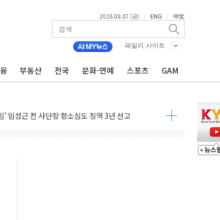
2026.08.07 (금)
ENG
中文
|
|
패밀리 사이트
금융
부동산
전국
문화·연예
스포츠
GAM
단, 스타트업 지원 프로그램 성료
기 혐의' 차가원 대표 구속 송치
책임' 임성근 전 사단장 항소심도 징역 3년 선고
텔 살인' 50대 남성 구속 송치
박 7년 새 7배 늘었다...폭염 대책비는 8.6배 증가
한 여름"…구윤철, 쪽방촌 폭염 대응상황 점검
 '패싱'… 美, 유로화 팔아 엔화 부양 후 사후 통보만
'닥터 코퍼'가 말하는 경기 신호가 달라졌다
노선 재개...3년 2개월 만
모 美 전력 케이블 수주