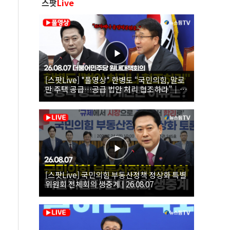
스팟
Live
[스팟Live] *풀영상* 한병도 “국민의힘, 말로
만 주택 공급…공급 법안 처리 협조하라”｜
26.08.07 더불어민주당 원내대책회의
[스팟Live] 국민의힘 부동산정책 정상화 특별
위원회 전체회의 생중계 | 26.08.07