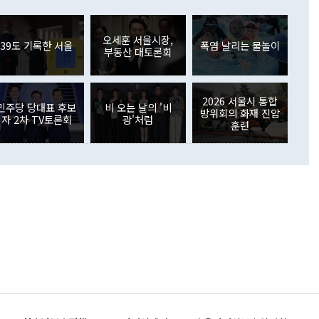
러 증가해 월간 기준 역대 최대 증가 폭을 기록했다. 종전 최대
아 블라디보스토크에서 열리는 '동방경제포럼(EEF)'을 언급하
월(369억9000만달러)을 넘어선 것이다. 직접투자에서는 내국
원에서 (참석을) 검토하고 있다"고 발언한 데 대해서도 조 장관
가 80억1000만달러, 외국인의 국내투자가 46억3000만달러
외교부의 몫"이라며 "아직 거기까지 진도가 나가지 않았다"고
오세훈 서울시장,
. 증권투자에서는 외국인의 국내 주식 매도세가 이어졌다. 외
39도 기록한 서울
폭염 날리는 물놀이
부동산 대토론회
장관이 이날 소개한 대북 구상과 설명은 정부 내 조율을 거치지
주식 투자는 차익실현 매도 등의 영향으로 316억1000만달러
서 문제가 있다. 특히 주적 표현 대체와 국호 사용, 9·19 군
(-310억5000만달러)에 이어 역대 최대 순매도 기록을 다시
 4자회담 추진 등은 통일부 장관이 결정할 사안이 아니어서 월
국인의 국내 채권투자는 세계국채지수(WGBI) 자금 유입에도
이 나오고 있다. 이 대통령은 정 장관의 업무보고를 듣고 난
도래 영향으로 증가 폭이 줄어든 52억9000만달러를 기록했
2026 서울시 통합
무보고에 발표했다고 승인난 건 아니다"라고 재차 확인했다. 정
민주당 당대표 후보
비 오는 날의 '비
 해외 증권투자는 주식을 중심으로 35억6000만달러 증가했
방위회의 화재 진압
자 2차 TV토론회
광'처럼
통은 "정 장관의 발언 내용은 대부분 국가안전보장회의(NSC)
newspim.com
훈련
된 사안이 아닌 정 장관의 개인적 생각에 가깝다"며 "안보 관
이 정부의 공식 정책이 아닌 사안을 추진하겠다고 업무보고를
 면전에서 '국군통수권자가 나서야 한다'고 주장한 것은 심각
 5일 청와대 영빈관에서 열린 통일
 외교 안보 부처 업무보고에서 발언하고 있다. [사진=청와대]
장이 현 시점에서 이미 참고가 될 수 없는 과거의 경험 또는 사
식에 기반하고 있다는 것이다. 정 장관이 주장하는 구상은 급
 있는 북한의 전략과 한반도 및 국제 정세를 전혀 반영하지
 비판이 제기되고 있다. 정 장관이 "흘러간 선(先)비핵화만
현실을 바꾸지 못한다"고 언급한 것은 지금까지의 대북 접근
 있다. 북핵 위기 발발 이후 지금까지 모든 핵 협상에서 한국
북한에 선비핵화를 공식적으로 요구한 적이 없기 때문이다. 지
 협상은 북한의 비핵화 조치에 한·미가 상응하는 대가를 제