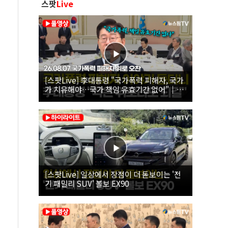
스팟
Live
[스팟Live] 李대통령 "국가폭력 피해자, 국가
가 치유해야…국가 책임 유효기간 없어"｜
26.08.07 국가폭력 피해자 위로 오찬
[스팟Live] 일상에서 장점이 더 돋보이는 '전
기 패밀리 SUV' 볼보 EX90