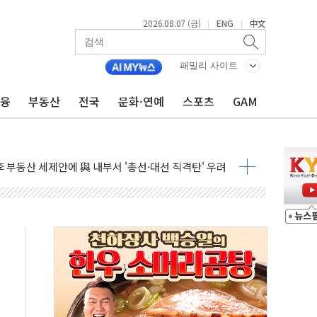
2026.08.07 (금)
ENG
中文
|
|
들도 특별식으로 여름나기 [뉴스핌 줌인]
패밀리 사이트
 못 맡는다…상피제 실시
금융
부동산
전국
문화·연예
스포츠
GAM
X 지분 일부 매각
...최소 7명 사망
중대경보 해제…누적 온열질환자 2872명
.李 부동산 세제안에 與 내부서 '총선·대선 직격탄' 우려
아울렛' 건립 '본궤도'
안동·의성 특별재난지역 선포
 휘두른 30대 세입자…경찰, 현행범 체포
억원
개…"재무구조 개편"
열질환 보장…폭염기 신속 보상 강화