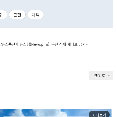
취
근절
대책
뉴스통신사 뉴스핌(Newspim), 무단 전재-재배포 금지>
맨위로
더보기
arrow_forward_ios