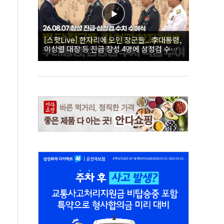
[스팟Live] 한자리에 모인 장군들...李대통령,
이상렬 대장 등 진급 장성 4명에 삼정검 수치
직접 수여｜26.08.07 장성 진급·삼정검 수치
수여식