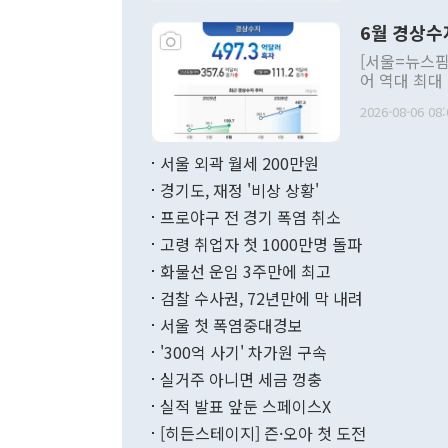
령은 공개적으
6월 경상수
주의적 희망에
관의 대북 정
[서울=뉴스핌
관 부처 장관
어 역대 최대
관의 무리한 
출 호조로 월
다. [정동영 통일부 장관이 지난달 23일 오후 서울 종로구 정부서울청사에
2026-08-06 08:
료=한국은행] 한국은행이 6일 발표한 '2026년 6월 국제수지(잠정)'에
서 취임 1주년 
면 지난 6월
부 장관 권한
1000만달러
서울 외곽 월세 200만원
발전 구상'을
이에 따라 올
적 갈등 해결
경기도, 재정 '비상 상황'
했다. 경상수
결과 혐오의 
9000만달러
프로야구 전 경기 폭염 취소
년간의 CVI
지 기준 상품
고령 취업자 첫 1000만명 돌파
무너졌다고도 
며 월간 기준
현실을 바꾸는
달러로 38.
화물선 운임 3주만에 최고
를 평화 체제
196.9% 급
검찰 수사권, 72년만에 막 내려
함께 4자 대
수출은 160
지만 이 대통
서울 첫 폭염중대경보
(18.6%) 
화공존 정책이
했다. 통관 기
'300억 사기' 차가원 구속
다"고 지적했
(16.4%)
투리가 잡혀 
실거주 아니면 세금 껑충
월(-10억9
쁜 상황이 초
증가와 유류할
실적 발표 앞둔 스페이스X
9·19 군사
기록했지만 
[히든스테이지] 즌·오아 첫 도전
"우리의 선의
로 전환됐다.