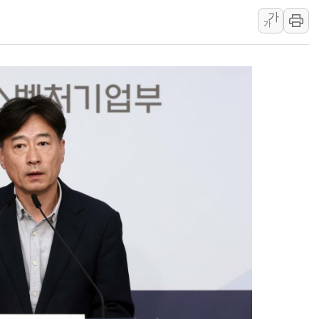
가
랩지노믹스 "디엑솜과 美 암
가
보로노이, 폐암 치료제 'VRN
푸본현대생명, 육군 3군단과
교보생명, '교보K-맞춤건강
벼랑 끝 선 '동전주' 무더기
1순위보다 낮은 특별공급 
컴투스 '제우스: 오만의 신'