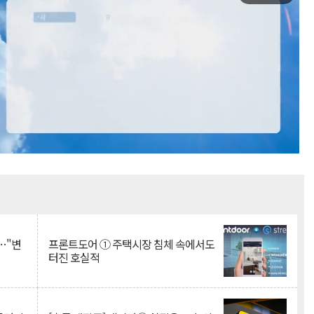
Mute
…"변
프론트도어 ① 주택시장 침체 속에서도
터진 호실적