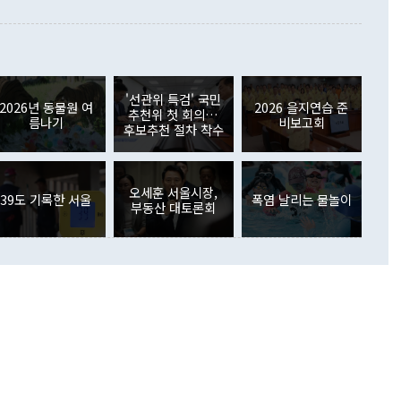
이 들 때도 있다"며 부정적으로 반응했다. 조현 외교부 장
월(21억7000만달러)보다 흑자 폭이 확대됐다. 배당소득수지
 사후 브리핑에서 정 장관이 언급한 '4자 회담'에 대해 "이상
이 늘어난 데다 전월 분기배당에 따른 기저효과로 배당지급이
 어떤 희망이라 하더라도 그건 아직 조율되지 않은 방법"이
6000만달러 흑자를 나타냈다. 금융계정 순자산은 6월 중 467
들께서 디스카운트해 주시면 좋겠다"고 선을 그었다. 정 장관
러 증가해 월간 기준 역대 최대 증가 폭을 기록했다. 종전 최대
아 블라디보스토크에서 열리는 '동방경제포럼(EEF)'을 언급하
월(369억9000만달러)을 넘어선 것이다. 직접투자에서는 내국
원에서 (참석을) 검토하고 있다"고 발언한 데 대해서도 조 장관
가 80억1000만달러, 외국인의 국내투자가 46억3000만달러
'선관위 특검' 국민
외교부의 몫"이라며 "아직 거기까지 진도가 나가지 않았다"고
2026년 동물원 여
2026 을지연습 준
. 증권투자에서는 외국인의 국내 주식 매도세가 이어졌다. 외
추천위 첫 회의…
름나기
비보고회
장관이 이날 소개한 대북 구상과 설명은 정부 내 조율을 거치지
주식 투자는 차익실현 매도 등의 영향으로 316억1000만달러
후보추천 절차 착수
서 문제가 있다. 특히 주적 표현 대체와 국호 사용, 9·19 군
(-310억5000만달러)에 이어 역대 최대 순매도 기록을 다시
 4자회담 추진 등은 통일부 장관이 결정할 사안이 아니어서 월
국인의 국내 채권투자는 세계국채지수(WGBI) 자금 유입에도
이 나오고 있다. 이 대통령은 정 장관의 업무보고를 듣고 난
도래 영향으로 증가 폭이 줄어든 52억9000만달러를 기록했
무보고에 발표했다고 승인난 건 아니다"라고 재차 확인했다. 정
오세훈 서울시장,
 해외 증권투자는 주식을 중심으로 35억6000만달러 증가했
39도 기록한 서울
폭염 날리는 물놀이
부동산 대토론회
통은 "정 장관의 발언 내용은 대부분 국가안전보장회의(NSC)
newspim.com
된 사안이 아닌 정 장관의 개인적 생각에 가깝다"며 "안보 관
이 정부의 공식 정책이 아닌 사안을 추진하겠다고 업무보고를
 면전에서 '국군통수권자가 나서야 한다'고 주장한 것은 심각
 5일 청와대 영빈관에서 열린 통일
 외교 안보 부처 업무보고에서 발언하고 있다. [사진=청와대]
장이 현 시점에서 이미 참고가 될 수 없는 과거의 경험 또는 사
식에 기반하고 있다는 것이다. 정 장관이 주장하는 구상은 급
 있는 북한의 전략과 한반도 및 국제 정세를 전혀 반영하지
 비판이 제기되고 있다. 정 장관이 "흘러간 선(先)비핵화만
현실을 바꾸지 못한다"고 언급한 것은 지금까지의 대북 접근