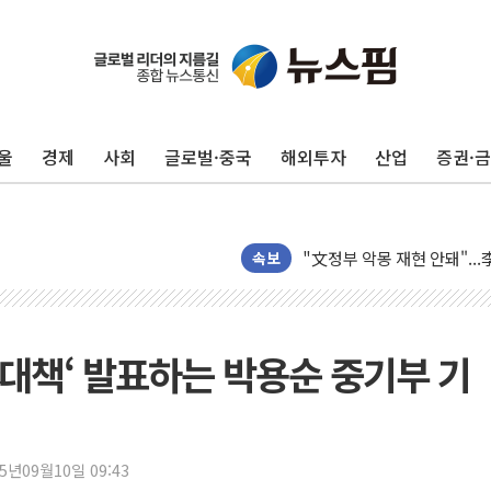
42.5도 역대급 폭염…동물
경찰, 9월부터 '가족 사건'
울
경제
사회
글로벌·중국
해외투자
산업
증권·
포스코홀딩스, 포스코인터·D
태국 학교서 중학생 총기 난사
40.2도 찍은 서울 등 폭염
"文정부 악몽 재현 안돼"..
속보
신세계사이먼 '대구 프리미엄 
李대통령, 호우 피해 경북 
'변기 수리' 집주인에게 흉기
대책‘ 발표하는 박용순 중기부 기
워트, 상반기 영업이익 30
프롬바이오, 10일 거래 재
NH농협생명, 농작업 중 온
25년09월10일 09:43
아바코, 2분기 매출 120억원