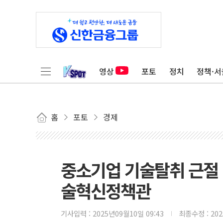
영상
포토
정치
정책·서
홈
포토
경제
중소기업 기술탈취 근절 
술혁신정책관
기사입력 :
2025년09월10일 09:43
최종수정 :
20