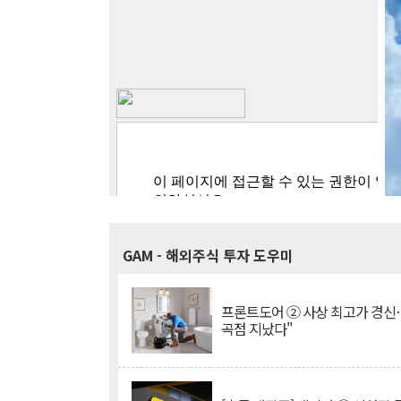
GAM
- 해외주식 투자 도우미
프론트도어 ② 사상 최고가 경신
곡점 지났다"