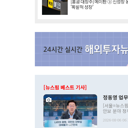
[홍콩 대장주] 메이퇀 ③ 신성장
'폭발적 성장'
[뉴스핌 베스트 기사]
정동영 업무
[서울=뉴스핌
안보 분야 정
평화공존 발전
2026-08-06 06:
발언 중에는 
언한 것이 있