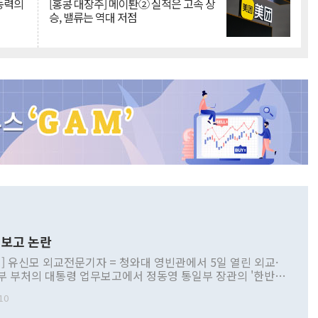
 동력의
[홍콩 대장주] 메이퇀② 실적은 고속 상
승, 밸류는 역대 저점
보고 논란
] 유신모 외교전문기자 = 청와대 영빈관에서 5일 열린 외교·
부 부처의 대통령 업무보고에서 정동영 통일부 장관의 '한반도
 구상'과 업무보고 발언이 논란을 빚고 있다. 이날 정 장관의
10
정부 내 조율을 거치지 않은 사안을 정책으로 추진하겠다고 공
는가 하면 사실 관계에 맞지 않은 설명도 있었다. 이재명 대통