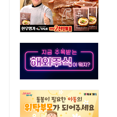
 진단 분야 독점 라이선스 계약"
11' 캐나다 IND 신청
 군 장병 금융교육·전역 지원 협약
보험' 6개월 배타적사용권 획득
 상폐 위기…관리종목 우려 지정예고 총 63개
경쟁률… 실수요자 관심
 26일 출시, 유저의 캐릭터가 AI로 플레이한다