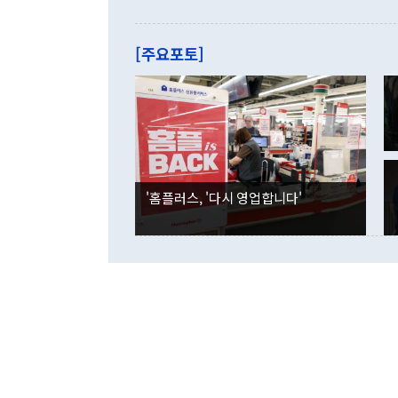
으로 약간의 의문
를 기록해 전
관은 업무보고
는 배당수입
주의에 근거한
줄면서 25억
[주요포토]
라며 "여러분
억1000만달
이 9월 러시
였던 올해 3
며 "정부 차
인의 해외투자
은 "그것은 
각각 증가했다
잘랐다. 정 
국인의 국내 
않았다는 점에
감소하며 전월
사합의 복원,
경신했다. 외
권이라는 지적
분기 말 만기
뒤 "여기 업
다. 내국인의
'홈플러스, '다시 영업합니다'
부의 한 소식
다. eoyn2@
를 거쳐 결정
련 부처 장관
하고 대통령의
한 문제"라고 지적했다. 이재명 대통령이
외교 국방 등
2026.08.05 ◆시대착오적 접근, 대북 인식 오류 더욱 문제인 것은 정 장관
의 이같은 주
실과 다른 인
격히 변화하고
못하고 있다는
되뇌는 것은 