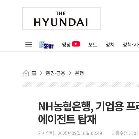
영상
포토
정치
정책·서
홈
증권·금융
은행
NH농협은행, 기업용 프
에이전트 탑재
기사입력 :
2025년09월10일 08:49
최종수정 :
20