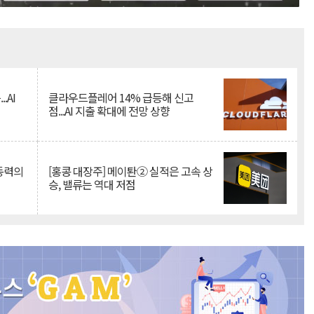
Mute
.AI
클라우드플레어 14% 급등해 신고
점...AI 지출 확대에 전망 상향
 동력의
[홍콩 대장주] 메이퇀② 실적은 고속 상
승, 밸류는 역대 저점