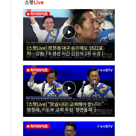
스팟
Live
[스팟Live] 정청래 대구 승리에도 1622표
차…강원·TK 경선 이긴 김민석 1위 수성 |
26.08.09 더불어민주당 당대표·최고위원 후
보 대구·경북 합동연설회
[스팟Live] “맞습니다! 교체해야 합니다!”…
정청래, 지도부 교체 주장 ‘정면돌파’ |
26.08.09 더불어민주당 당대표·최고위원 후
보 대구·경북 합동연설회