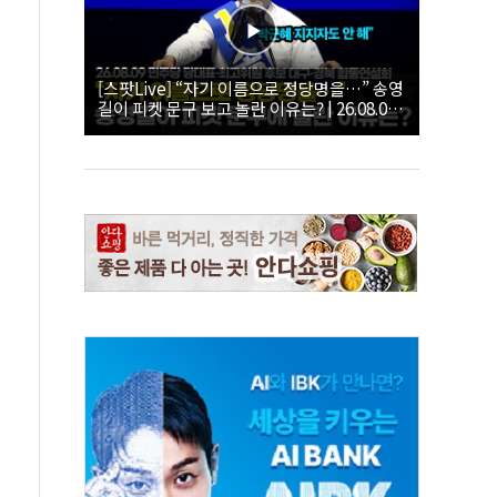
[스팟Live] “자기 이름으로 정당명을…” 송영
길이 피켓 문구 보고 놀란 이유는? | 26.08.09
더불어민주당 당대표·최고위원 후보 대구·경
북 합동연설회