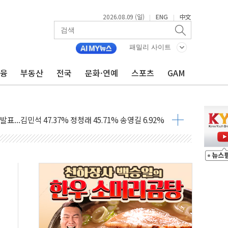
2026.08.09 (일)
ENG
中文
|
|
패밀리 사이트
금융
부동산
전국
문화·연예
스포츠
GAM
.'두천~하당'·'올미골교' 차량 통행 선제 제한
부 작업 중 근로자 1명 숨져
철강 AI융합실증센터' 들어선다
대 숨진 채 발견...경찰, 조사 중
.48%p 차 선두 유지...金 46.01% vs 鄭 44.53%
기 당선...합산득표율 68.63%
해 10대 구속…범행 후 반려견도 죽여
 정청래에 승리…金 48.54% vs 鄭 44.40%