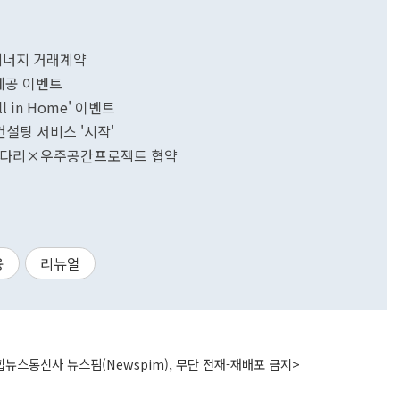
에너지 거래계약
제공 이벤트
 in Home' 이벤트
설팅 서비스 '시작'
초록사다리×우주공간프로젝트 협약
융
리뉴얼
뉴스통신사 뉴스핌(Newspim), 무단 전재-재배포 금지>