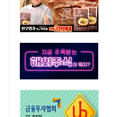
경선 결과...김민석 48.54% 정청래 44.40%
발표...김민석 47.37% 정청래 45.71% 송영길 6.92%
발표...정청래 47.82% 김민석 46.35% 송영길 5.83%
발표...김민석 50.30% 정청래 41.94% 송영길 7.76%
객 400명 맞이…"마음 잇는 시간 되길"
 지급 확정되나…재상고 앞두고 막판 셈법
'행복상자' 전달
극기 거꾸로' 논란…이틀만에 철거
 예술·체육요원 최대 33% 감축
 역대 최대폭 감소한 9.4%↓…유통업계 양극화 심화
 특사'로 콜롬비아 대통령 취임식 참석
시간당 30mm 강한 비...호우 피해 없어