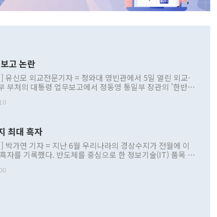
보고 논란
] 유신모 외교전문기자 = 청와대 영빈관에서 5일 열린 외교·
부 부처의 대통령 업무보고에서 정동영 통일부 장관의 '한반도
 구상'과 업무보고 발언이 논란을 빚고 있다. 이날 정 장관의
10
정부 내 조율을 거치지 않은 사안을 정책으로 추진하겠다고 공
는가 하면 사실 관계에 맞지 않은 설명도 있었다. 이재명 대통
로 신중을 기해 달라고 경고했고, 조현 외교부 장관은 '이상
지 최대 흑자
 근거한 비현실적 구상'이라는 비판을 내놨다. 그동안 정 장
책 관련 발언이 물의를 빚은 적은 여러 번 있지만 대통령과 유
] 박가연 기자 = 지난 6월 우리나라의 경상수지가 전월에 이
이 공개적으로 부정적 입장을 표명한 것은 이례적이다. 정 장
 흑자를 기록했다. 반도체를 중심으로 한 정보기술(IT) 품목 수
대북 접근법과 월권을 제어해야 한다는 목소리도 높아지고 있
간 상품수출이 처음으로 1000억달러를 넘어선 영향이다. [자
00
 따르
기자간담회를 하고 있다. [사진=통일부] 2026.07.23 ◆통일
 경상수지는 497억3000만달러 흑자로 집계됐다. 전월(386억
 넘어선 주장 정 장관은 이날 업무보고에서 '한반도 평화공존
)에 이어 두 달 연속 월간 기준 역대 최대 기록을 갈아치웠다.
 설명하면서 이재명 정부 2년차 핵심 과제로 상호 존중·평화
해 상반기 누적 경상수지 흑자는 1910억1000만달러를 기록
·핵 없는 한반도 등 3대 기본 방향을 제시했다. 정 장관은 "대
지 흑자를 견인한 것은 상품수지다. 6월 상품수지는 478억
언어는 멈춰야 한다"면서 주적 용어 대체를 주장했다. 지난 25