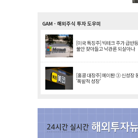
GAM
- 해외주식 투자 도우미
[미국 특징주] 빅테크 주가 급반등..
불안 잦아들고 낙관론 되살아나
[홍콩 대장주] 메이퇀 ③ 신성장
'폭발적 성장'