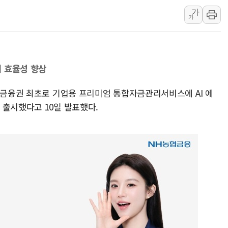
가
[속보] 민주, 강원·대구·경북 
가
[속보] 민주, 경북 경선 결과 
[속보] 민주, 대구 경선 결과 
[속보] 민주, 강원 경선 결과 
 효율성 향상
정재헌 CEO, SKT 장기고
최태원, 노소영에 9440억
은 금융권 최초로 기업용 프리미엄 통합자금관리서비스에 AI 에
하나금융, 명동 소상공인에 
 출시했다고 10일 발표했다.
인천시 광복절 현수막 '태
병무청, 보충역 전면 손질…
홈플러스發 대형마트 판매,
윤준병·이해민 의원, '정부
'호우·산사태 주의보' 울진 