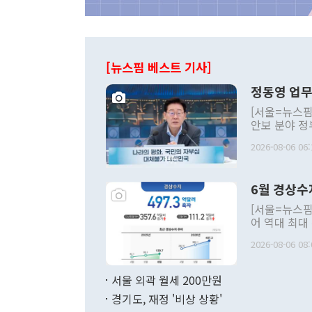
[뉴스핌 베스트 기사]
정동영 업무
[서울=뉴스핌
안보 분야 정
평화공존 발전
2026-08-06 06:
발언 중에는 
언한 것이 있
령은 공개적으
6월 경상수
주의적 희망에
관의 대북 정
[서울=뉴스핌
관 부처 장관
어 역대 최대
관의 무리한 
출 호조로 월
다. [정동영 통일부 장관이 지난달 23일 오후 서울 종로구 정부서울청사에
2026-08-06 08:
료=한국은행] 한국은행이 6일 발표한 '2026년 6월 국제수지(잠정)'에
서 취임 1주년 
면 지난 6월
부 장관 권한
1000만달러
서울 외곽 월세 200만원
발전 구상'을
이에 따라 올
적 갈등 해결
경기도, 재정 '비상 상황'
했다. 경상수
결과 혐오의 