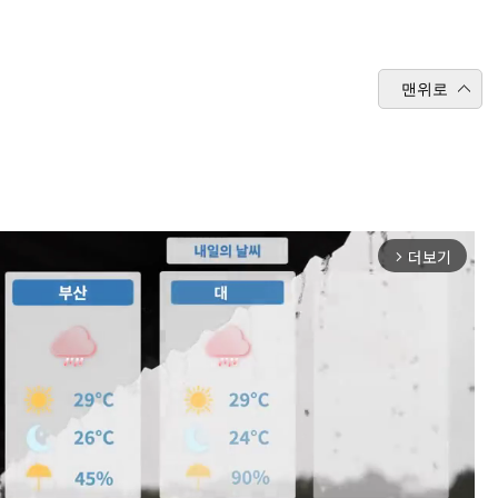
맨위로
더보기
arrow_forward_ios