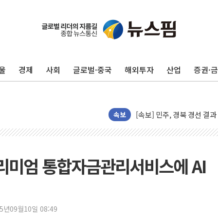
울
경제
사회
글로벌·중국
해외투자
산업
증권·
125mm 폭우 쏟아진 울진..
속보
평택 진위면 공장서 탱크 내
포항 블루밸리 국가산단에 '
상주 낙동강 선착장 하류서 50
리미엄 통합자금관리서비스에 AI
[종합] 김민석, 정청래에 누적 1
민주당 경북도당위원장에 오중
인천서 말다툼 중 어머니 살
25년09월10일 08:49
김민석, 강원·대구·경북 경선서