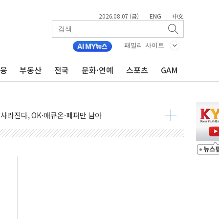
2026.08.07 (금)
ENG
中文
|
|
 통합' 규탄 결의안 발의…이준석·한동훈 동참
원구 어르신에 삼계탕 배식 봉사
패밀리 사이트
% 적용하니…재건축보다 재개발 사업성 개선↑
금융
부동산
전국
문화·연예
스포츠
GAM
텐츠 '소셜아이어워드' 대상 수상
G 투입 비중 37%…하반기 확대 추진"
 사라진다, OK·애큐온·페퍼만 남아
에 서울서 40도 넘어
…에너지 유니콘기업 본격 육성
 54조 투자…D램·낸드 동시 증설
B∙CRO가 이끈 '기술주 상승장'
TF 급등, SK하이닉스 레버리지는 급락
·여수 사업재편 완료시 재무구조 개선 기대"
 '수수료 평생 우대' 이벤트 진행