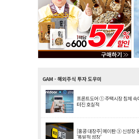
GAM
- 해외주식 투자 도우미
프론트도어 ① 주택시장 침체 
터진 호실적
[홍콩 대장주] 메이퇀 ③ 신성장
'폭발적 성장'