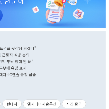
"트럼프 뒷감당 되겠나"
국인 근로자 석방 논의
익 부당 침해 안 돼"
국무부에 유감 표시
현대차·LG엔솔 공장 급습
현대차
엘지에너지솔루션
자진 출국