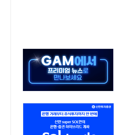
'청년 자산격차 해소' 특위 출범…"소외되는 계층 없도록"
532억…신제품 효과에 실적 호조
속 하락…외국인 매도에 6258.77
10명 등 1100명 참석...인사·처우 관심
기 기초화학 가격 강세 완화"
산으로 확산...헬기 3대 투입 진화 중
신 쇼케이스