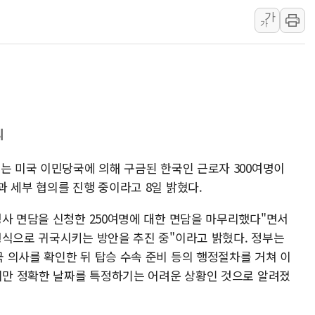
통합위, 'AI 포용사회'·
가
코웨이, 2분기 영업익 2
가
[마감시황] 코스피, 7주 연
중수청 임용설명회에 검사 1
[컨콜] 롯데케미칼, "하반
안동 송천동 양봉장 화재 야
컴투스, 제우스: 오만의 
의
부는 미국 이민당국에 의해 구금된 한국인 근로자 300여명이
 세부 협의를 진행 중이라고 8일 밝혔다.
영사 면담을 신청한 250여명에 대한 면담을 마무리했다"면서
형식으로 귀국시키는 방안을 추진 중"이라고 밝혔다. 정부는
 의사를 확인한 뒤 탑승 수속 준비 등의 행정절차를 거쳐 이
이지만 정확한 날짜를 특정하기는 어려운 상황인 것으로 알려졌