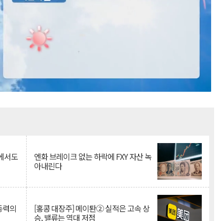
Mute
속에서도
엔화 브레이크 없는 하락에 FXY 자산 녹
아내린다
 동력의
[홍콩 대장주] 메이퇀② 실적은 고속 상
승, 밸류는 역대 저점