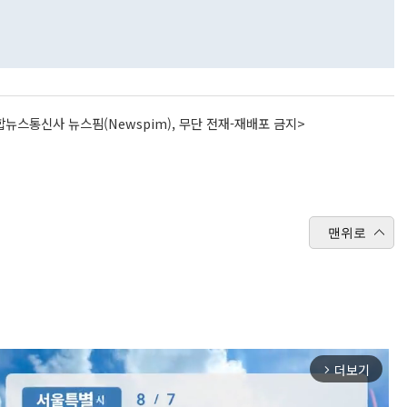
뉴스통신사 뉴스핌(Newspim), 무단 전재-재배포 금지>
맨위로
더보기
arrow_forward_ios