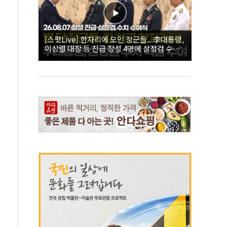
[스팟Live] 한자리에 모인 장군들...李대통령,
이상렬 대장 등 진급 장성 4명에 삼정검 수치
직접 수여｜26.08.07 장성 진급·삼정검 수치
수여식