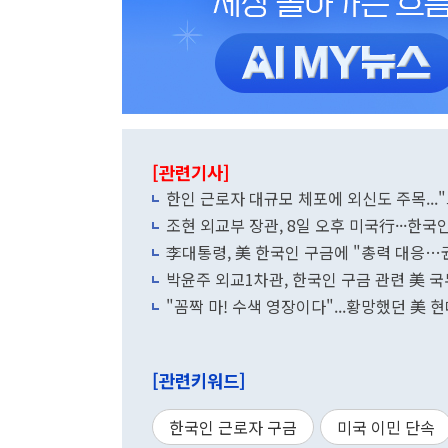
[관련기사]
한인 근로자 대규모 체포에 외신도 주목...
조현 외교부 장관, 8일 오후 미국行···한
李대통령, 美 한국인 구금에 "총력 대응…권
박윤주 외교1차관, 한국인 구금 관련 美 
"꼼짝 마! 수색 영장이다"...황망했던 美 
[관련키워드]
한국인 근로자 구금
미국 이민 단속