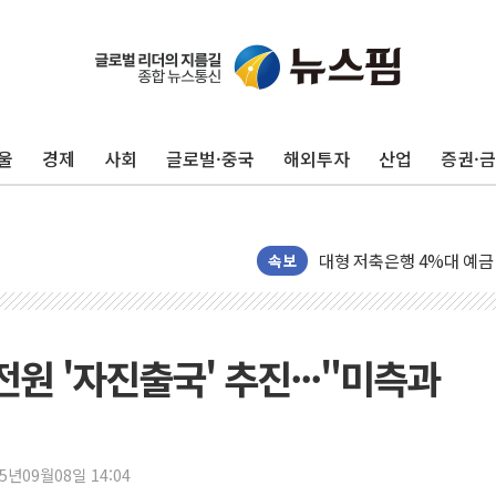
野 의원 42명, '사관학교
IPARK현대산업개발, 노
준공업지역 용적률 400
울
경제
사회
글로벌·중국
해외투자
산업
증권·
현대해상, 유튜브 양육 콘
[컨콜] 롯데케미칼, "LP
대형 저축은행 4%대 예금
속보
서울 노원 40.2도…8년 만
한전, 한전기술지주 출범
SK하이닉스, 용인·청주에
전원 '자진출국' 추진···"미측과
[중국증시 마감] CPO∙PC
[ETF 시황] 2차전지 E
[컨콜] 롯데케미칼 "대산
SK증권, 비대면 고객 대상
25년09월08일 14:04