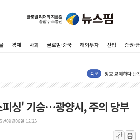
울
경제
사회
글로벌·중국
해외투자
산업
증권·
"최대 2시간 앞서 
유니슨 "국내생산
창호 교체하다 난간
장동혁 "규제와 대
속보
[속보] 종합특검, 
AI에 승부 건 네
日, 4~6월 105조
스피싱' 기승…광양시, 주의 당부
오렌지플래닛 창업
경찰, '300억대 
25년09월06일 12:35
장동혁 "집값 올려
가
가
[속보] '해병 순직