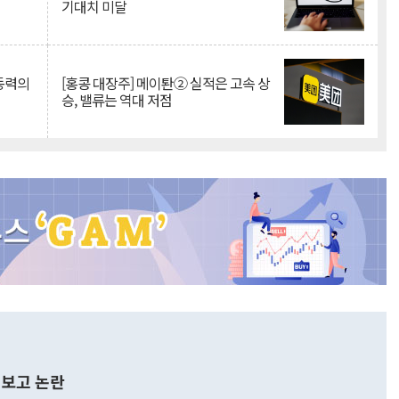
기대치 미달
 동력의
[홍콩 대장주] 메이퇀② 실적은 고속 상
승, 밸류는 역대 저점
보고 논란