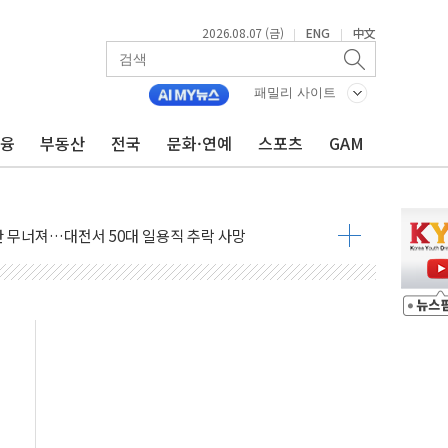
2026.08.07 (금)
ENG
中文
|
|
패밀리 사이트
금융
부동산
전국
문화·연예
스포츠
GAM
침수 예측"…건설연, AI 위험기상 기술 개발
세액공제·인증제도 개선 수혜 기대"
 무너져…대전서 50대 일용직 추락 사망
출 풀고 재개발·재건축 촉진하는 것이 부동산 정상화"
'尹 관저 이전 감사 무마' 유병호 감사위원 구속 기소
이버…내년 AI 팩토리 매출 본격화
원 환시 개입...4월 말 '56조원' 사상 최대
재단, 스타트업 지원 프로그램 성료
사기 혐의' 차가원 대표 구속 송치
놓고 국민만 잡아"
 책임' 임성근 전 사단장 항소심도 징역 3년 선고