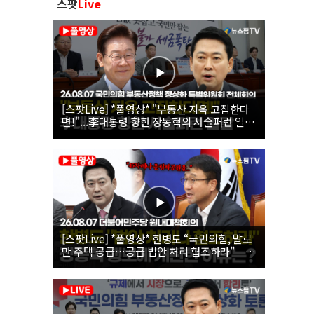
스팟
Live
[스팟Live] *풀영상* "부동산 지옥 고집한다
면!"...李대통령 향한 장동혁의 서슬퍼런 일갈
| 26.08.07 국민의힘 부동산정책 정상화 특별
위원회 전체회의
[스팟Live] *풀영상* 한병도 “국민의힘, 말로
만 주택 공급…공급 법안 처리 협조하라”｜
26.08.07 더불어민주당 원내대책회의