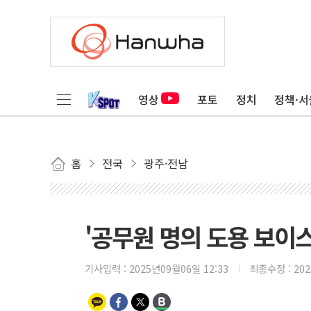
영상
포토
정치
정책·서
홈
전국
광주·전남
'공무원 명의 도용 보이
기사입력 :
2025년09월06일 12:33
최종수정 :
20