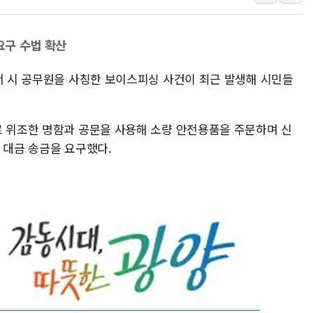
부동산정책 정상화
경찰, '강북구 오피
요구 수법 확산
"취약계층에 더 가
에서 시 공무원을 사칭한 보이스피싱 사건이 최근 발생해 시민들
전국 그늘막 4만개 
美·日 환율공조에 
구리값 사상 최고치
로 위조한 명함과 공문을 사용해 소량 안전용품을 주문하며 신
에어프레미아, 호치민
 대금 송금을 요구했다.
국민통합위, 정치 
티엠씨, 220억원 