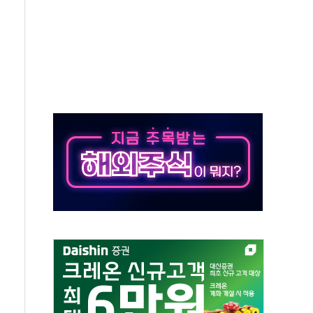
 특별위원회 전체회의서 발언하는 장동혁 대표
스텔 살인' 50대 남성 구속 송치
혹한 여름"…구윤철, 쪽방촌 폭염 대응상황 점검
육박 7년 새 7배 늘었다...폭염 대책비는 8.6배 증가
유럽 패싱… '유로화 팔아 엔화 부양' 사후 통보만
…'닥터 코퍼'가 말하는 경기 신호가 달라졌다
 노선 재개...3년 2개월 만
다양성 제고 특별 위원회 위촉장 수여식 및 1차 회의
규모 美 전력 케이블 수주