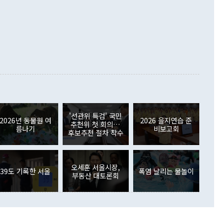
▲철강제품(17.9%) ▲승용차(6.1%) 등을 중심으로 18.6% 증가
 정치적으로 악용되는 측면이 있다"며 "많이 조심하셔야 한
준 수입은 ▲원자재(30.5%) ▲자본재(35.3%) ▲소비재
다. 북한을 다른 이름으로 불러야 한다는 주장에는 "표현에 꼬
가 모두 늘었다. 서비스수지는 12억9000만달러 적자를 기록해 전
정쟁으로 휘몰아 들어가면 원래 하고자 했던 데에서 오히려 나
000만달러)보다 적자 폭이 확대됐다. 여행수지는 외국인 입국자
래될 수 있다"고 경고했다. 이 대통령은 남북 신뢰 구축을 위해
증료 인상 등에 따른 출국자 감소로 4억4000만달러 흑자를
합의를 선제적으로 복원해야 한다는 정 장관의 주장에 대해서도
지식재산권사용료수지는 전월 흑자에서 4억4000만달러 적자
대로 하는 게 과연 한반도의 평화와 안정에 플러스냐, 결론적
 본원소득수지는 배당소득을 중심으로 32억7000만달러 흑자
이 들 때도 있다"며 부정적으로 반응했다. 조현 외교부 장
월(21억7000만달러)보다 흑자 폭이 확대됐다. 배당소득수지
 사후 브리핑에서 정 장관이 언급한 '4자 회담'에 대해 "이상
이 늘어난 데다 전월 분기배당에 따른 기저효과로 배당지급이
 어떤 희망이라 하더라도 그건 아직 조율되지 않은 방법"이
6000만달러 흑자를 나타냈다. 금융계정 순자산은 6월 중 467
들께서 디스카운트해 주시면 좋겠다"고 선을 그었다. 정 장관
러 증가해 월간 기준 역대 최대 증가 폭을 기록했다. 종전 최대
아 블라디보스토크에서 열리는 '동방경제포럼(EEF)'을 언급하
월(369억9000만달러)을 넘어선 것이다. 직접투자에서는 내국
원에서 (참석을) 검토하고 있다"고 발언한 데 대해서도 조 장관
가 80억1000만달러, 외국인의 국내투자가 46억3000만달러
'선관위 특검' 국민
외교부의 몫"이라며 "아직 거기까지 진도가 나가지 않았다"고
2026년 동물원 여
2026 을지연습 준
. 증권투자에서는 외국인의 국내 주식 매도세가 이어졌다. 외
추천위 첫 회의…
름나기
비보고회
장관이 이날 소개한 대북 구상과 설명은 정부 내 조율을 거치지
주식 투자는 차익실현 매도 등의 영향으로 316억1000만달러
후보추천 절차 착수
서 문제가 있다. 특히 주적 표현 대체와 국호 사용, 9·19 군
(-310억5000만달러)에 이어 역대 최대 순매도 기록을 다시
 4자회담 추진 등은 통일부 장관이 결정할 사안이 아니어서 월
국인의 국내 채권투자는 세계국채지수(WGBI) 자금 유입에도
이 나오고 있다. 이 대통령은 정 장관의 업무보고를 듣고 난
도래 영향으로 증가 폭이 줄어든 52억9000만달러를 기록했
무보고에 발표했다고 승인난 건 아니다"라고 재차 확인했다. 정
오세훈 서울시장,
 해외 증권투자는 주식을 중심으로 35억6000만달러 증가했
39도 기록한 서울
폭염 날리는 물놀이
부동산 대토론회
통은 "정 장관의 발언 내용은 대부분 국가안전보장회의(NSC)
newspim.com
된 사안이 아닌 정 장관의 개인적 생각에 가깝다"며 "안보 관
이 정부의 공식 정책이 아닌 사안을 추진하겠다고 업무보고를
 면전에서 '국군통수권자가 나서야 한다'고 주장한 것은 심각
 5일 청와대 영빈관에서 열린 통일