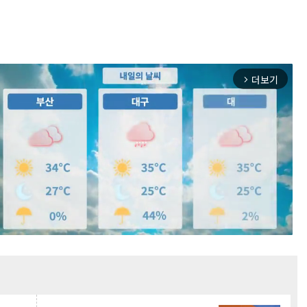
더보기
arrow_forward_ios
Mute