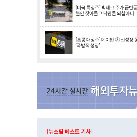
[미국 특징주] 빅테크 주가 급반등..
불안 잦아들고 낙관론 되살아나
[홍콩 대장주] 메이퇀 ③ 신성장
'폭발적 성장'
[뉴스핌 베스트 기사]