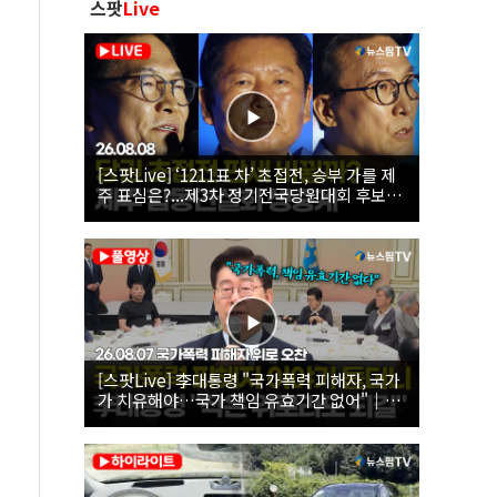
스팟
Live
[스팟Live] ‘1211표 차’ 초접전, 승부 가를 제
주 표심은?...제3차 정기전국당원대회 후보자
제주 합동연설회 생중계 | 26.08.08
[스팟Live] 李대통령 "국가폭력 피해자, 국가
가 치유해야…국가 책임 유효기간 없어"｜
26.08.07 국가폭력 피해자 위로 오찬