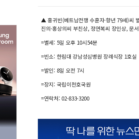
▲ 홍귀빈(베트남전쟁 수훈자·향년 79세)씨 
진의·홍상의씨 부친상, 정연복씨 장인상, 문
=별세: 5일 오후 10시54분
=빈소: 한림대 강남성심병원 장례식장 1호실
=발인: 8일 오전 7시
=장지: 국립이천호국원
=연락처: 02-833-3200