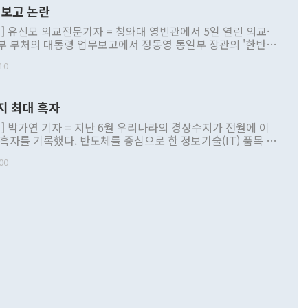
보고 논란
] 유신모 외교전문기자 = 청와대 영빈관에서 5일 열린 외교·
부 부처의 대통령 업무보고에서 정동영 통일부 장관의 '한반도
 구상'과 업무보고 발언이 논란을 빚고 있다. 이날 정 장관의
10
정부 내 조율을 거치지 않은 사안을 정책으로 추진하겠다고 공
는가 하면 사실 관계에 맞지 않은 설명도 있었다. 이재명 대통
로 신중을 기해 달라고 경고했고, 조현 외교부 장관은 '이상
지 최대 흑자
 근거한 비현실적 구상'이라는 비판을 내놨다. 그동안 정 장
책 관련 발언이 물의를 빚은 적은 여러 번 있지만 대통령과 유
] 박가연 기자 = 지난 6월 우리나라의 경상수지가 전월에 이
이 공개적으로 부정적 입장을 표명한 것은 이례적이다. 정 장
 흑자를 기록했다. 반도체를 중심으로 한 정보기술(IT) 품목 수
대북 접근법과 월권을 제어해야 한다는 목소리도 높아지고 있
간 상품수출이 처음으로 1000억달러를 넘어선 영향이다. [자
00
 따르
기자간담회를 하고 있다. [사진=통일부] 2026.07.23 ◆통일
 경상수지는 497억3000만달러 흑자로 집계됐다. 전월(386억
 넘어선 주장 정 장관은 이날 업무보고에서 '한반도 평화공존
)에 이어 두 달 연속 월간 기준 역대 최대 기록을 갈아치웠다.
 설명하면서 이재명 정부 2년차 핵심 과제로 상호 존중·평화
해 상반기 누적 경상수지 흑자는 1910억1000만달러를 기록
·핵 없는 한반도 등 3대 기본 방향을 제시했다. 정 장관은 "대
지 흑자를 견인한 것은 상품수지다. 6월 상품수지는 478억
언어는 멈춰야 한다"면서 주적 용어 대체를 주장했다. 지난 25
 흑자를 기록하며 전월에 이어 역대 최대를 다시 썼다. 국제수
D(완전하고 검증가능하며 되돌릴 수 없는 비핵화) 구도는 이미
수출은 1123억7000만달러로 전년 동월 대비 84.5% 증가하
했다. 또 "현 시점에서 흘러간 선(先)비핵화만 되뇌는 것은
 처음으로 1000억달러를 넘어섰다. 상품수입은 644억8000만
 데 힘이 되지 않는다"고 주장했다. 정 장관은 또 "정전 체제
6% 늘었다. 통관 기준으로는 반도체 수출이 전년 동월 대비
로 바꾸는 논의에 착수하겠다"면서 "북·미 정상회담 견인과
증했고 컴퓨터·주변기기(SSD)는 282.7% 증가했다. IT 품목
화의 동력을 확보하기 위해 최선을 다할 것"이라고 말했다. 하
.4% 늘었으며 비IT 품목도 ▲석유제품(47.5%) ▲화공품
령은 정 장관의 구상에 대부분 제동을 걸었다. 이 대통령은 "평