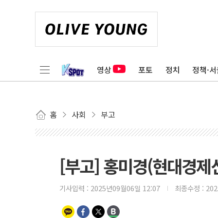
영상
포토
정치
정책·서
홈
사회
부고
[부고] 홍미경(현대경제
기사입력 :
2025년09월06일 12:07
최종수정 :
20