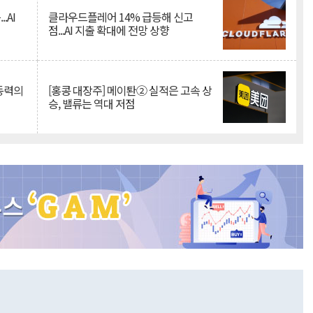
.AI
클라우드플레어 14% 급등해 신고
점...AI 지출 확대에 전망 상향
 동력의
[홍콩 대장주] 메이퇀② 실적은 고속 상
승, 밸류는 역대 저점