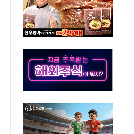
톱'… 美 해상봉쇄 영향
각
체주 '활짝'