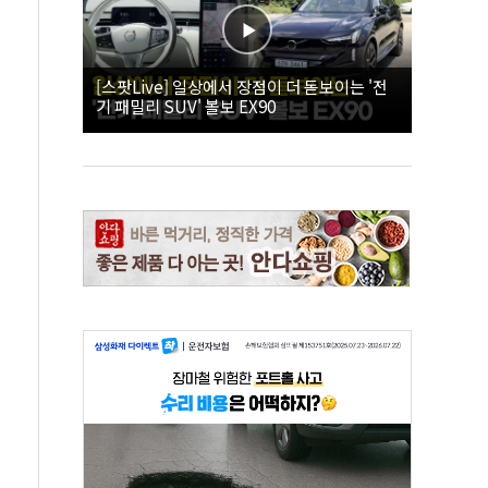
[스팟Live] 일상에서 장점이 더 돋보이는 '전
기 패밀리 SUV' 볼보 EX90