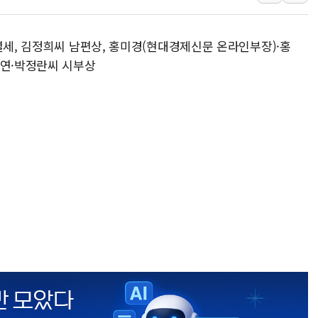
이란 핵심 원유 수출항 '하르그섬', 최근 1주일 이상 '올스
美 고용 쇼크에 엔화 장중 급등…시장은 "또 개입했나" 촉
별세, 김정희씨 남편상, 홍미경(현대경제신문 온라인부장)·홍
[AI MY 뉴스] 뉴욕 반도체주 프리뷰...美 고용 쇼크에 반도
서연·박정란씨 시부상