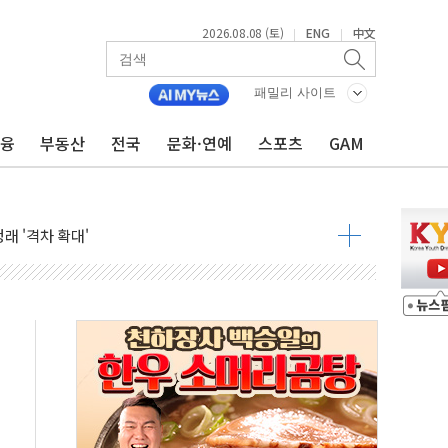
2026.08.08 (토)
ENG
中文
|
|
해소될 듯
패밀리 사이트
것"
금융
부동산
전국
문화·연예
스포츠
GAM
지대' 우려
타진
청래 '격차 확대'
최고치
 요구
낮아지며 상승… STOXX 600 지수는 나흘 연속 최고치
세
엘·이란 위협에 맞설 자체 억지력 강화
동