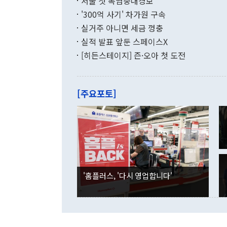
서울 첫 폭염중대경보
(18.6%) 
화공존 정책이
했다. 통관 기
'300억 사기' 차가원 구속
다"고 지적했
(16.4%)
투리가 잡혀 
실거주 아니면 세금 껑충
월(-10억9
쁜 상황이 초
증가와 유류할
실적 발표 앞둔 스페이스X
9·19 군사
기록했지만 
[히든스테이지] 즌·오아 첫 도전
"우리의 선의
로 전환됐다.
으로 약간의 의문
를 기록해 전
관은 업무보고
는 배당수입
주의에 근거한
줄면서 25억
[주요포토]
라며 "여러분
억1000만달
이 9월 러시
였던 올해 3
며 "정부 차
인의 해외투자
은 "그것은 
각각 증가했다
잘랐다. 정 
국인의 국내 
않았다는 점에
감소하며 전월
사합의 복원,
경신했다. 외
권이라는 지적
분기 말 만기
뒤 "여기 업
다. 내국인의
'홈플러스, '다시 영업합니다'
부의 한 소식
다. eoyn2@
를 거쳐 결정
련 부처 장관
하고 대통령의
한 문제"라고 지적했다. 이재명 대통령이