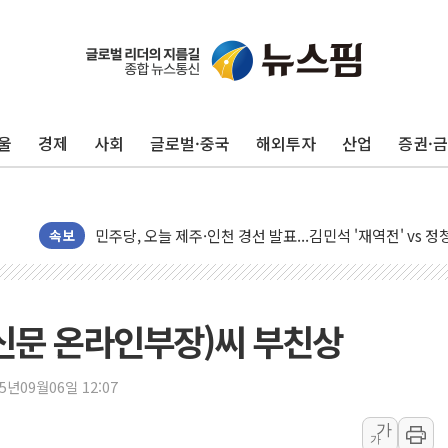
李대통령, 'ISA·주가누르기 방지법' 전면 재검토 지시
'호우 특보' 경북 울진 시간당 20~30mm 강한 비...가뭄 
주말 무더위·열대야 지속…내륙 곳곳 소나기
오세훈 "용산공원 주택 검토, 민주당 스스로 원칙 뒤집는 
울
경제
사회
글로벌·중국
해외투자
산업
증권·
충북 주말 무더위 지속…청주·진천 35도, 곳곳 소나기
10월 보완수사권 폐지·공소청 출범…피해자들 '범죄 사각
한상협, 업계 개인정보 보안 새판 짠다…'자율규제단체' 
민주당, 오늘 제주·인천 경선 발표...김민석 '재역전' vs 정
속보
뉴욕증시, 고용 쇼크에 금리 인상 우려 후퇴…S&P500 
트럼프, 쿡 연준 이사 해임 재추진…"26일까지 의혹 소명"
유럽증시, 美 고용 예상 밖 부진에 연준 금리 인상 가능성 
신문 온라인부장)씨 부친상
미 연준 매파 기세 꺾이나…고용 감소에 9월 동결 전망 우
[종합] 이슬람 수니파 3국, '공동방위협정' 체결… 이스라
25년09월06일 12:07
트럼프, 백신·자폐증 행정명령 검토…"이르면 다음 주"
가
가
美 항소법원, 백악관 무도회장 공사 중단 명령…트럼프 제