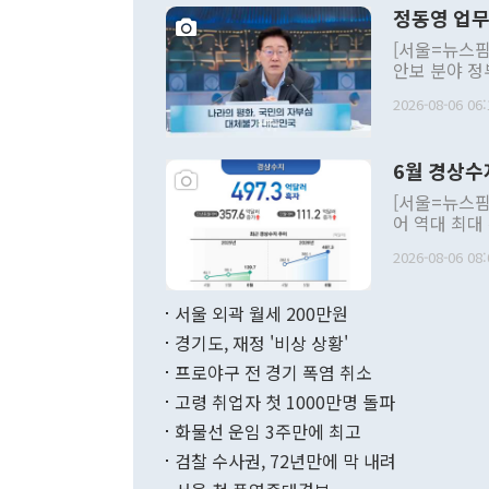
정동영 업무
[서울=뉴스핌
안보 분야 정
평화공존 발전
2026-08-06 06:
발언 중에는 
언한 것이 있
령은 공개적으
6월 경상수
주의적 희망에
관의 대북 정
[서울=뉴스핌
관 부처 장관
어 역대 최대
관의 무리한 
출 호조로 월
다. [정동영 통일부 장관이 지난달 23일 오후 서울 종로구 정부서울청사에
2026-08-06 08:
료=한국은행] 한국은행이 6일 발표한 '2026년 6월 국제수지(잠정)'에
서 취임 1주년 
면 지난 6월
부 장관 권한
1000만달러
서울 외곽 월세 200만원
발전 구상'을
이에 따라 올
적 갈등 해결
경기도, 재정 '비상 상황'
했다. 경상수
결과 혐오의 
9000만달러
프로야구 전 경기 폭염 취소
년간의 CVI
지 기준 상품
고령 취업자 첫 1000만명 돌파
무너졌다고도 
며 월간 기준
현실을 바꾸는
달러로 38.
화물선 운임 3주만에 최고
를 평화 체제
196.9% 급
검찰 수사권, 72년만에 막 내려
함께 4자 대
수출은 160
지만 이 대통