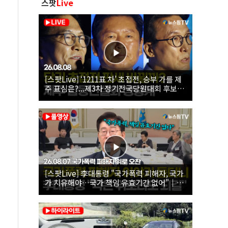
스팟
Live
[스팟Live] ‘1211표 차’ 초접전, 승부 가를 제
주 표심은?...제3차 정기전국당원대회 후보자
제주 합동연설회 생중계 | 26.08.08
[스팟Live] 李대통령 "국가폭력 피해자, 국가
가 치유해야…국가 책임 유효기간 없어"｜
26.08.07 국가폭력 피해자 위로 오찬