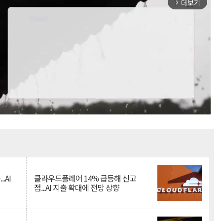
더보기
arrow_forward_ios
Mute
.AI
클라우드플레어 14% 급등해 신고
점...AI 지출 확대에 전망 상향