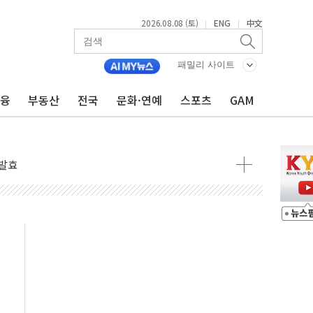
2026.08.08 (토)
ENG
中文
|
|
 물결
패밀리 사이트
동
금융
부동산
전국
문화·연예
스포츠
GAM
 구조
관측
 발효
8도 넘으면 중단
해소될 듯
것"