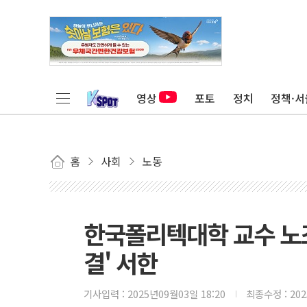
영상
포토
정치
정책·서
홈
사회
노동
한국폴리텍대학 교수 노조
결' 서한
기사입력 :
2025년09월03일 18:20
최종수정 :
20