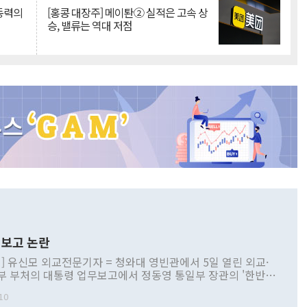
 동력의
[홍콩 대장주] 메이퇀② 실적은 고속 상
승, 밸류는 역대 저점
보고 논란
] 유신모 외교전문기자 = 청와대 영빈관에서 5일 열린 외교·
부 부처의 대통령 업무보고에서 정동영 통일부 장관의 '한반도
 구상'과 업무보고 발언이 논란을 빚고 있다. 이날 정 장관의
10
정부 내 조율을 거치지 않은 사안을 정책으로 추진하겠다고 공