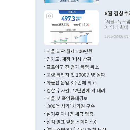
언한 것이 있
령은 공개적으
6월 경상수
주의적 희망에
관의 대북 정
[서울=뉴스핌
관 부처 장관
어 역대 최대
관의 무리한 
출 호조로 월
다. [정동영 통일부 장관이 지난달 23일 오후 서울 종로구 정부서울청사에
2026-08-06 08:
료=한국은행] 한국은행이 6일 발표한 '2026년 6월 국제수지(잠정)'에
서 취임 1주년 
면 지난 6월
부 장관 권한
1000만달러
서울 외곽 월세 200만원
발전 구상'을
이에 따라 올
적 갈등 해결
경기도, 재정 '비상 상황'
했다. 경상수
결과 혐오의 
9000만달러
프로야구 전 경기 폭염 취소
년간의 CVI
지 기준 상품
고령 취업자 첫 1000만명 돌파
무너졌다고도 
며 월간 기준
현실을 바꾸는
달러로 38.
화물선 운임 3주만에 최고
를 평화 체제
196.9% 급
검찰 수사권, 72년만에 막 내려
함께 4자 대
수출은 160
지만 이 대통
서울 첫 폭염중대경보
(18.6%) 
화공존 정책이
했다. 통관 기
'300억 사기' 차가원 구속
다"고 지적했
(16.4%)
투리가 잡혀 
실거주 아니면 세금 껑충
월(-10억9
쁜 상황이 초
증가와 유류할
실적 발표 앞둔 스페이스X
9·19 군사
기록했지만 
[히든스테이지] 즌·오아 첫 도전
"우리의 선의