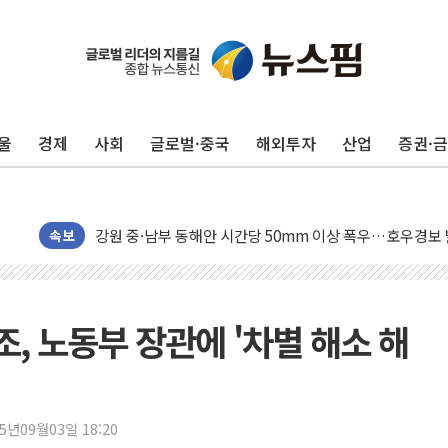
동해중부 전 해상 풍랑주의보…10일까지 최대 3.5m 높은
연일 폭염에 온열질환 사망 23명…정부, 비상대응기구 가
울
경제
사회
글로벌·중국
해외투자
산업
증권·
中 전방위 아파트 부양, 수도 베이징도 부동산 규제 철폐
인제 용대리 계곡서 수위 상승으로 피서객 7명 고립…전원
동해시, 11~14일 '별똥별 멍' 운영…페르세우스 유성우 
강원 중·남부 동해안 시간당 50mm 이상 폭우…호우경보
속보
청양 밭에서 일하던 90대 숨져…온열질환 여부 조사
폭염에 車 운전면허 기능시험 오전 집중 편성…체감온도 3
李대통령, 'ISA·주가누르기 방지법' 전면 재검토 지시
, 노동부 장관에 '차별 해소 해
'호우 특보' 경북 울진 시간당 20~30mm 강한 비...가뭄 
주말 무더위·열대야 지속…내륙 곳곳 소나기
오세훈 "용산공원 주택 검토, 민주당 스스로 원칙 뒤집는 
25년09월03일 18:20
충북 주말 무더위 지속…청주·진천 35도, 곳곳 소나기