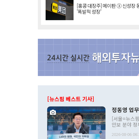
[홍콩 대장주] 메이퇀 ③ 신성장
'폭발적 성장'
[뉴스핌 베스트 기사]
정동영 업무
[서울=뉴스핌
안보 분야 정
평화공존 발전
2026-08-06 06:
발언 중에는 