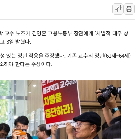
가
10월 보완수사권 폐지·공소청 출범…피해자들 '범죄 사각
가
한상협, 업계 개인정보 보안 새판 짠다…'자율규제단체' 
민주당, 오늘 제주·인천 경선 발표...김민석 '재역전' vs 정
대학 교수 노조가 김영훈 고용노동부 장관에게 '차별적 대우 상
뉴욕증시, 고용 쇼크에 금리 인상 우려 후퇴…S&P500 
고 3일 밝혔다.
트럼프, 쿡 연준 이사 해임 재추진…"26일까지 의혹 소명"
유럽증시, 美 고용 예상 밖 부진에 연준 금리 인상 가능성 
 있는 정년 적용을 주장했다. 기존 교수의 정년(61세~64세)
해소해야 한다는 주장이다.
미 연준 매파 기세 꺾이나…고용 감소에 9월 동결 전망 우