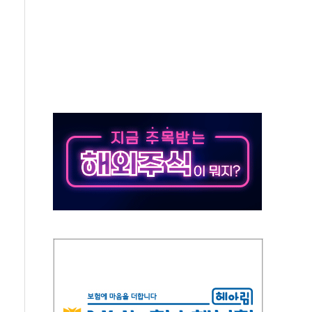
지대' 우려
타진
청래 '격차 확대'
최고치
 요구
낮아지며 상승… STOXX 600 지수는 나흘 연속 최고치
세