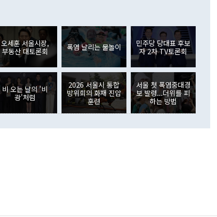
이 늘어난 데다 전월 분기배당에 따른 기저효과로 배당지급이
 어떤 희망이라 하더라도 그건 아직 조율되지 않은 방법"이
6000만달러 흑자를 나타냈다. 금융계정 순자산은 6월 중 467
들께서 디스카운트해 주시면 좋겠다"고 선을 그었다. 정 장관
러 증가해 월간 기준 역대 최대 증가 폭을 기록했다. 종전 최대
아 블라디보스토크에서 열리는 '동방경제포럼(EEF)'을 언급하
월(369억9000만달러)을 넘어선 것이다. 직접투자에서는 내국
원에서 (참석을) 검토하고 있다"고 발언한 데 대해서도 조 장관
가 80억1000만달러, 외국인의 국내투자가 46억3000만달러
외교부의 몫"이라며 "아직 거기까지 진도가 나가지 않았다"고
오세훈 서울시장,
민주당 당대표 후보
. 증권투자에서는 외국인의 국내 주식 매도세가 이어졌다. 외
폭염 날리는 물놀이
부동산 대토론회
자 2차 TV토론회
장관이 이날 소개한 대북 구상과 설명은 정부 내 조율을 거치지
주식 투자는 차익실현 매도 등의 영향으로 316억1000만달러
서 문제가 있다. 특히 주적 표현 대체와 국호 사용, 9·19 군
(-310억5000만달러)에 이어 역대 최대 순매도 기록을 다시
 4자회담 추진 등은 통일부 장관이 결정할 사안이 아니어서 월
국인의 국내 채권투자는 세계국채지수(WGBI) 자금 유입에도
이 나오고 있다. 이 대통령은 정 장관의 업무보고를 듣고 난
도래 영향으로 증가 폭이 줄어든 52억9000만달러를 기록했
2026 서울시 통합
서울 첫 폭염중대경
무보고에 발표했다고 승인난 건 아니다"라고 재차 확인했다. 정
비 오는 날의 '비
 해외 증권투자는 주식을 중심으로 35억6000만달러 증가했
방위회의 화재 진압
보 발령...더위를 피
광'처럼
통은 "정 장관의 발언 내용은 대부분 국가안전보장회의(NSC)
newspim.com
훈련
하는 방법
된 사안이 아닌 정 장관의 개인적 생각에 가깝다"며 "안보 관
이 정부의 공식 정책이 아닌 사안을 추진하겠다고 업무보고를
 면전에서 '국군통수권자가 나서야 한다'고 주장한 것은 심각
 5일 청와대 영빈관에서 열린 통일
 외교 안보 부처 업무보고에서 발언하고 있다. [사진=청와대]
장이 현 시점에서 이미 참고가 될 수 없는 과거의 경험 또는 사
식에 기반하고 있다는 것이다. 정 장관이 주장하는 구상은 급
 있는 북한의 전략과 한반도 및 국제 정세를 전혀 반영하지
 비판이 제기되고 있다. 정 장관이 "흘러간 선(先)비핵화만
현실을 바꾸지 못한다"고 언급한 것은 지금까지의 대북 접근
 있다. 북핵 위기 발발 이후 지금까지 모든 핵 협상에서 한국