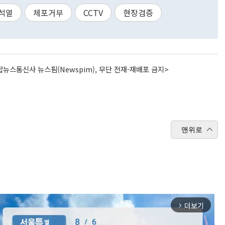
석열
체포거부
CCTV
현장검증
뉴스통신사 뉴스핌(Newspim), 무단 전재-재배포 금지>
맨위로
더보기
arrow_forward_ios