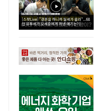
[스팟Live] "결혼을 하니까 월세가 올라"...68
만 유튜버가 오세훈에게 꺼낸 얘기는? |
26.08.06 서울시 부동산 대토론회