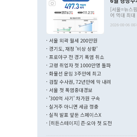
6월 경상수
주의적 희망에
관의 대북 정
[서울=뉴스핌
관 부처 장관
어 역대 최대
관의 무리한 
출 호조로 월
다. [정동영 통일부 장관이 지난달 23일 오후 서울 종로구 정부서울청사에
2026-08-06 08:
료=한국은행] 한국은행이 6일 발표한 '2026년 6월 국제수지(잠정)'에
서 취임 1주년 
면 지난 6월
부 장관 권한
1000만달러
서울 외곽 월세 200만원
발전 구상'을
이에 따라 올
적 갈등 해결
경기도, 재정 '비상 상황'
했다. 경상수
결과 혐오의 
9000만달러
프로야구 전 경기 폭염 취소
년간의 CVI
지 기준 상품
고령 취업자 첫 1000만명 돌파
무너졌다고도 
며 월간 기준
현실을 바꾸는
달러로 38.
화물선 운임 3주만에 최고
를 평화 체제
196.9% 급
검찰 수사권, 72년만에 막 내려
함께 4자 대
수출은 160
지만 이 대통
서울 첫 폭염중대경보
(18.6%) 
화공존 정책이
했다. 통관 기
'300억 사기' 차가원 구속
다"고 지적했
(16.4%)
투리가 잡혀 
실거주 아니면 세금 껑충
월(-10억9
쁜 상황이 초
증가와 유류할
실적 발표 앞둔 스페이스X
9·19 군사
기록했지만 
[히든스테이지] 즌·오아 첫 도전
"우리의 선의
로 전환됐다.
으로 약간의 의문
를 기록해 전
관은 업무보고