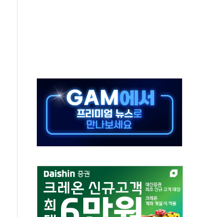
%↑…상승폭 커졌지만 고가주택 밀집된 강남·서초 둔화
초고압변압기 첫 공급...국가 전력망에 첫 입성
 대대적 인상 계획...업계 파장 예고
영업익 14.2% 감소…"온라인 사업으로 성장"
추가 투표' 요구...친청계 응집력 '희석' 전략 통할까
'현대 테라타워 구리갈매' 공급