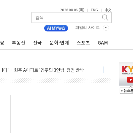
2026.08.06 (목)
ENG
中文
|
|
일 박람회서 신규 채널 확보
 ANDA] 8월 6일
패밀리 사이트
대형 미디어아트로 다채로운 볼거리 제공
금융
부동산
전국
문화·연예
스포츠
GAM
해영토수호훈련 비공개 실시
 레버리지 책임론…정청래·조국, 김민석·靑에 공세
아니다"…원주 A아파트 '입주민 3인방' 정면 반박
질도' 완성...달 어디에 어떤 광물이 있나 한눈에
 커패시터' 사업 확대
자사주 추가 매입
업익 849억원…전년 比 22.3%↑
·영업익 1037억원…상반기 역대 최대
 항공우주·방산으로 넓힌다
9 DNA 백신 플랫폼' 美 특허 확보
공기관 이전' 대응 '맞손'