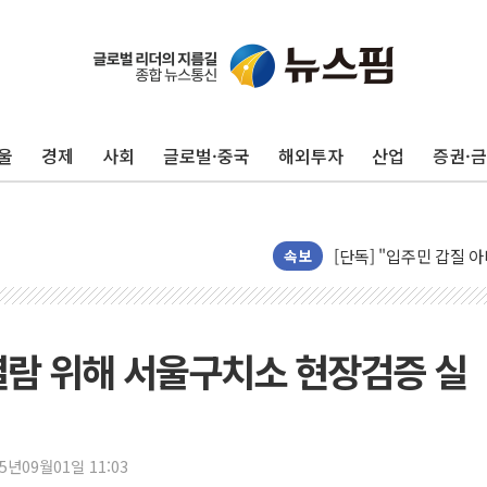
에이루트, 글로벌 리테
[뉴스핌 뉴스레터 Today
인천공항 여객터미널, 
울
경제
사회
글로벌·중국
해외투자
산업
증권·
해군, 독도 인근서 동
여권 내부서도 제기되는
[단독] "입주민 갑질 
중국 최신판 '달(月) 지
속보
뉴인텍, 하반기 '전력용
듀오백 정관영 대표, 
BGF리테일, 2분기 영
 열람 위해 서울구치소 현장검증 실
휴젤, 매출 2545억원
포스코, 희귀가스 사업
진원생명과학, '코로나1
25년09월01일 11:03
경북도·대구시 '2차 공