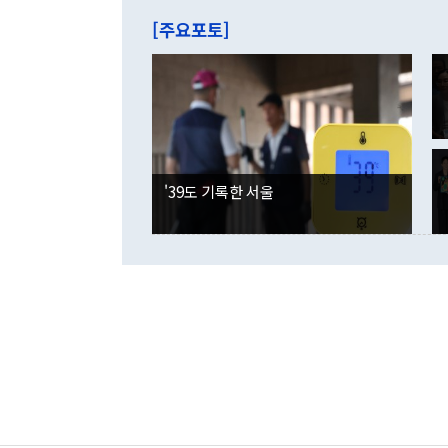
는 배당수입
주의에 근거한
줄면서 25억
[주요포토]
라며 "여러분
억1000만달
이 9월 러시
였던 올해 3
며 "정부 차
인의 해외투자
은 "그것은 
각각 증가했다
잘랐다. 정 
국인의 국내 
않았다는 점에
감소하며 전월
사합의 복원,
경신했다. 외
권이라는 지적
분기 말 만기
뒤 "여기 업
다. 내국인의
'39도 기록한 서울
부의 한 소식
다. eoyn2@
를 거쳐 결정
련 부처 장관
하고 대통령의
한 문제"라고 지적했다. 이재명 대통령이
외교 국방 등
2026.08.05 ◆시대착오적 접근, 대북 인식 오류 더욱 문제인 것은 정 장관
의 이같은 주
실과 다른 인
격히 변화하고
못하고 있다는
되뇌는 것은 
법을 호도하고