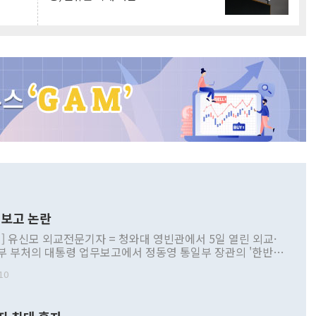
보고 논란
] 유신모 외교전문기자 = 청와대 영빈관에서 5일 열린 외교·
부 부처의 대통령 업무보고에서 정동영 통일부 장관의 '한반도
 구상'과 업무보고 발언이 논란을 빚고 있다. 이날 정 장관의
10
정부 내 조율을 거치지 않은 사안을 정책으로 추진하겠다고 공
는가 하면 사실 관계에 맞지 않은 설명도 있었다. 이재명 대통
로 신중을 기해 달라고 경고했고, 조현 외교부 장관은 '이상