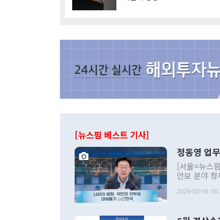
[뉴스핌 베스트 기사]
정동영 업무
[서울=뉴스핌
안보 분야 정
평화공존 발전
2026-08-06 06:
발언 중에는 
언한 것이 있
령은 공개적으