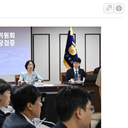
가
서울 아파트값 0.26
가
효성중공업, 덴마크에 
딥시크, AI 서비스 가격
CJ프레시웨이, 2분기 
초박빙 경선에 친명계 '
구리시 입주업종 확대…