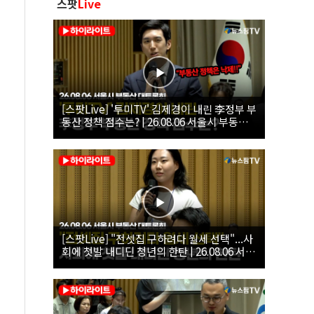
스팟
Live
[스팟Live] '투미TV' 김제경이 내린 李정부 부
동산 정책 점수는? | 26.08.06 서울시 부동산
대토론회
[스팟Live] "전셋집 구하려다 월세 선택"...사
회에 첫발 내디딘 청년의 한탄 | 26.08.06 서울
시 부동산 대토론회