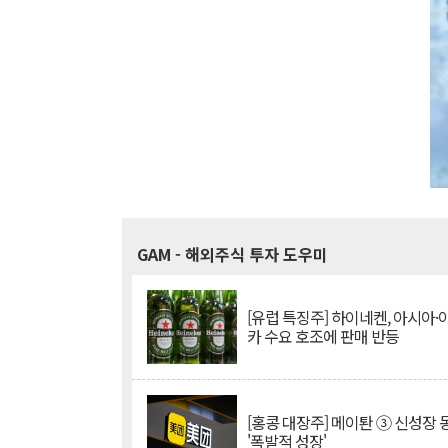
GAM
- 해외주식 투자 도우미
[유럽 특징주] 하이네켄, 아시아
카 수요 호조에 판매 반등
[홍콩 대장주] 메이퇀 ③ 신성장
'폭발적 성장'