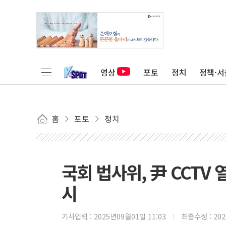
영상
포토
정치
정책·서
홈
포토
정치
국회 법사위, 尹 CCTV
시
기사입력 :
2025년09월01일 11:03
최종수정 :
20