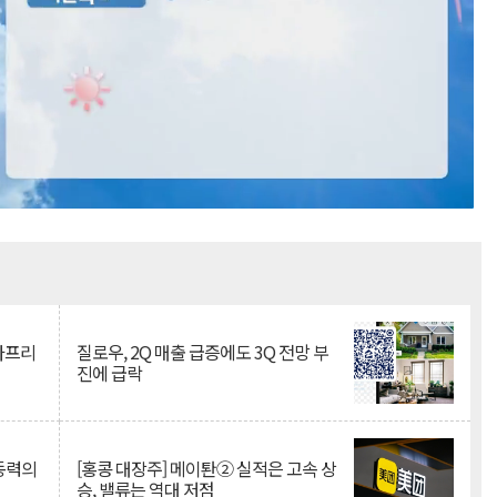
Mute
·아프리
질로우, 2Q 매출 급증에도 3Q 전망 부
진에 급락
 동력의
[홍콩 대장주] 메이퇀② 실적은 고속 상
승, 밸류는 역대 저점