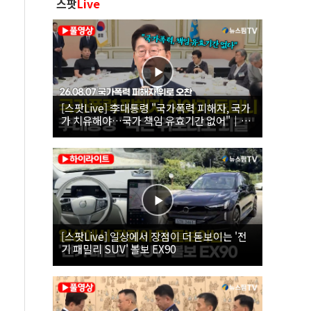
스팟
Live
[스팟Live] 李대통령 "국가폭력 피해자, 국가
가 치유해야…국가 책임 유효기간 없어"｜
26.08.07 국가폭력 피해자 위로 오찬
[스팟Live] 일상에서 장점이 더 돋보이는 '전
기 패밀리 SUV' 볼보 EX90