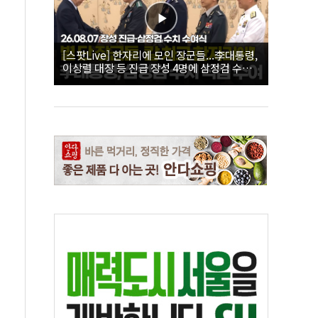
[스팟Live] 한자리에 모인 장군들...李대통령,
이상렬 대장 등 진급 장성 4명에 삼정검 수치
직접 수여｜26.08.07 장성 진급·삼정검 수치
수여식