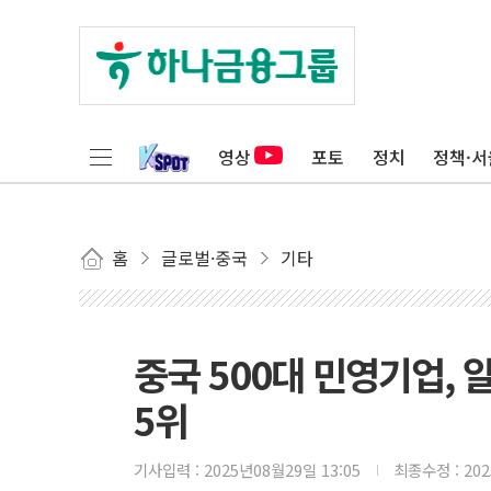
영상
포토
정치
정책·서
홈
글로벌·중국
기타
중국 500대 민영기업, 
5위
기사입력 :
2025년08월29일 13:05
최종수정 :
20