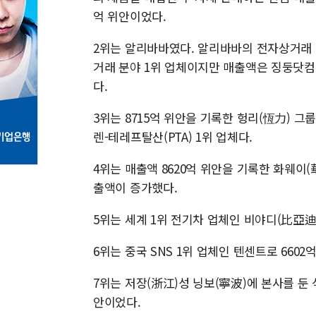
억 위안이었다.
2위는 알리바바였다. 알리바바의 전자상거래
거래 분야 1위 업체이지만 매출액은 징둥닷컴에
다.
3위는 8715억 위안을 기록한 헝리(恆力) 
렌-테레프탈산(PTA) 1위 업체다.
4위는 매출액 8620억 위안을 기록한 화웨이
출액이 증가했다.
5위는 세계 1위 전기차 업체인 비야디(比亞迪
6위는 중국 SNS 1위 업체인 텐센트로 660
7위는 저장(浙江)성 닝보(寧波)에 본사를 둔 
안이었다.