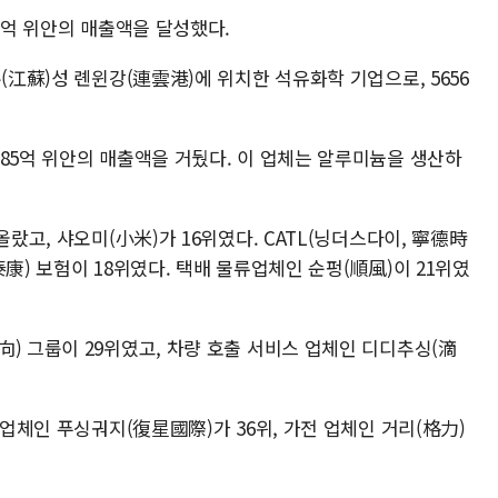
48억 위안의 매출액을 달성했다.
(江蘇)성 롄윈강(連雲港)에 위치한 석유화학 기업으로, 5656
85억 위안의 매출액을 거뒀다. 이 업체는 알루미늄을 생산하
올랐고, 샤오미(小米)가 16위였다. CATL(닝더스다이, 寧德時
康) 보험이 18위였다. 택배 물류업체인 순펑(順風)이 21위였
) 그룹이 29위였고, 차량 호출 서비스 업체인 디디추싱(滴
 업체인 푸싱궈지(復星國際)가 36위, 가전 업체인 거리(格力)