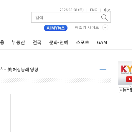
2026.08.08 (토)
ENG
中文
|
|
낮아지며 상승… STOXX 600 지수는 나흘 연속 최고치
세
패밀리 사이트
엘·이란 위협에 맞설 자체 억지력 강화
금융
부동산
전국
문화·연예
스포츠
GAM
동
톱'… 美 해상봉쇄 영향
각
체주 '활짝'
스닥 선물 1%대 상승
상 기대 후퇴
·태양광주↑ VS 트레이드데스크·웬디스↓
 끝까지 찾겠다"