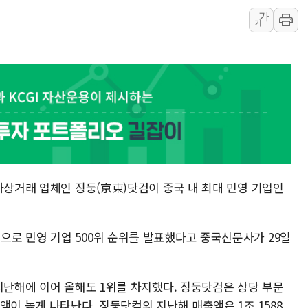
가
특정 정치인 측근 포항시 정책특보 내정설...포항시 '시끌'
가
李 "해남 태양광, 대한민국 다음 100년 밑거름…수도권 집
李 대통령, '6시간 마라톤 부동산 2차 회의' 주재… "전폭
트럼프, 中 겨냥 폴리실리콘 관세 15% 부과…美 태양광주
[사진] 빈살만과 에르도안의 만남
이란와이어 "이란 최고지도자 위독…곧 사망해도 놀랍지 
자상거래 업체인 징둥(京東)닷컴이 중국 내 최대 민영 기업인
로 민영 기업 500위 순위를 발표했다고 중국신문사가 29일
지난해에 이어 올해도 1위를 차지했다. 징둥닷컴은 상당 부문
액이 높게 나타난다. 징둥닷컴의 지난해 매출액은 1조 1588