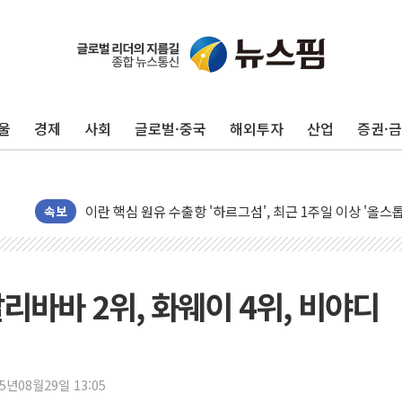
유럽증시, 美 고용 예상 밖 부진에 연준 금리 인상 가능성 
미 연준 매파 기세 꺾이나…고용 감소에 9월 동결 전망 우
[종합] 이슬람 수니파 3국, '공동방위협정' 체결… 이스라
울
경제
사회
글로벌·중국
해외투자
산업
증권·
트럼프, 백신·자폐증 행정명령 검토…"이르면 다음 주"
美 항소법원, 백악관 무도회장 공사 중단 명령…트럼프 제
이란 핵심 원유 수출항 '하르그섬', 최근 1주일 이상 '올스
美 고용 쇼크에 엔화 장중 급등…시장은 "또 개입했나" 촉
속보
[AI MY 뉴스] 뉴욕 반도체주 프리뷰...美 고용 쇼크에 반도
뉴욕증시 프리뷰, 美 고용 쇼크에 금리 인상 우려 후퇴…나
[종합] 美 7월 고용 2만3000명 감소 '쇼크'…9월 금리 인
알리바바 2위, 화웨이 4위, 비야디
[사진] 이슬람 수니파 3개국, 공동방위협정 체결
뉴욕증시 개장 전 특징주...아틀라시안·클라우드플레어
보훈부, 미 DPAA와 MOU… "6·25 미군 실종자 7359명
25년08월29일 13:05
트럼프 "금리 내려야"…파월 때와 달리 워시엔 톤 낮춰