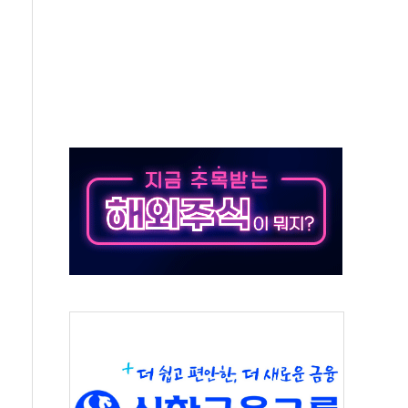
중 완화 전환점"
적 공급 확대·속도전 총력"
 급등
않아"