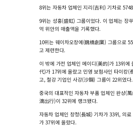
8위는 자동차 업체인 지리(吉利) 기차로 57
9위는 성훙(盛虹) 그룹이었다. 이 업체는 장쑤
억 위안의 매출액을 기록했다.
10위는 웨이차오창예(魏橋創業) 그룹으로 55
고 제련한다.
이 밖에 가전 업체인 메이디(美的)가 13위에 
代)가 17위에 올랐고 민영 보험사인 타이캉(泰
고, 철강 기업인 사강(沙鋼) 그룹이 22위였다.
중국의 대표적인 자동차 부품 업체인 완샹(萬向
滴出行)이 32위에 랭크됐다.
자동차 업체인 창청(長城) 기차가 33위, 의료
가 37위에 올랐다.