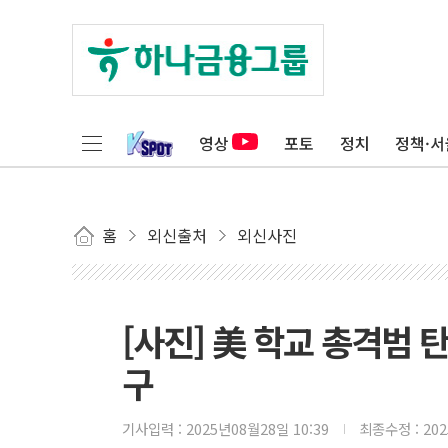
영상
포토
정치
정책·서
홈
외신출처
외신사진
[사진] 美 학교 총격범 
구
기사입력 :
2025년08월28일 10:39
최종수정 :
20