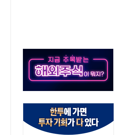
 실시
 온열질환자 2872명
 與 내부서 '총선·대선 직격탄' 우려
궤도'
지역 선포
입자…경찰, 현행범 체포
"
기 신속 보상 강화