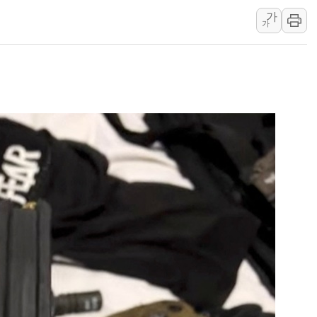
가
경찰, 9월부터 '가족 사건' 못 맡는다…상피제
가
포스코홀딩스, 포스코인터·DX 지분 일부 매각
태국 학교서 중학생 총기 난사...최소 7명 사망
40.2도 찍은 서울 등 폭염중대경보 해제…누적
"文정부 악몽 재현 안돼"...李 부동산 세제안에
신세계사이먼 '대구 프리미엄 아울렛' 건립 '본
李대통령, 호우 피해 경북 안동·의성 특별재난
'변기 수리' 집주인에게 흉기 휘두른 30대 세
워트, 상반기 영업이익 30억원
프롬바이오, 10일 거래 재개…"재무구조 개편
NH농협생명, 농작업 중 온열질환 보장…폭염
아바코, 2분기 매출 120억원