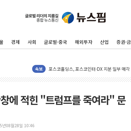
울
경제
사회
글로벌·중국
해외투자
산업
증권·
신길동 신축도 3.3㎡당 7250만원…써밋 클라
속보
용산공원·그린벨트로 또 충돌…반복되는 국토부
[AI 부동산 투데이] 특공 전략도 '극과 극'…
[코인시황] 비트코인 6만4000달러대 횡보…고
탄창에 적힌 "트럼프를 죽여라" 문
[베트남 증시] 유동성 부진 지속, 강보합 마감
'찜통더위'에 전력수요 역대 최고치 경신…한낮 
후티 반군, 예멘 정부군과 사우디 동시 공격…
25년08월28일 10:46
42.5도 역대급 폭염…동물들도 특별식으로 여