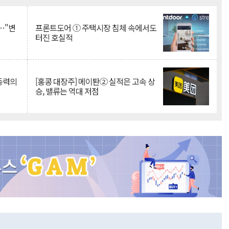
…"변
프론트도어 ① 주택시장 침체 속에서도
터진 호실적
 동력의
[홍콩 대장주] 메이퇀② 실적은 고속 상
승, 밸류는 역대 저점