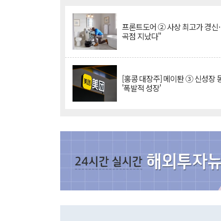
프론트도어 ② 사상 최고가 경신
곡점 지났다"
[홍콩 대장주] 메이퇀 ③ 신성장
'폭발적 성장'