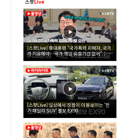
스팟
Live
[스팟Live] 李대통령 "국가폭력 피해자, 국가
가 치유해야…국가 책임 유효기간 없어"｜
26.08.07 국가폭력 피해자 위로 오찬
[스팟Live] 일상에서 장점이 더 돋보이는 '전
기 패밀리 SUV' 볼보 EX90