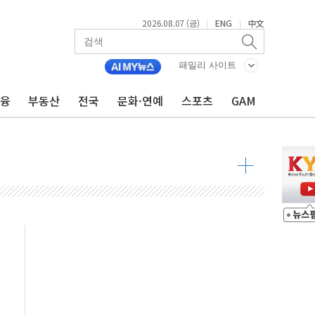
2026.08.07 (금)
ENG
中文
|
|
패밀리 사이트
금융
부동산
전국
문화·연예
스포츠
GAM
비온 59㎡ 18억원대
-서울시 '정책 엇박자'
생애최초만 경쟁 치열
래·ETF 매수에도 고유가·금리·입법 지연 '삼중 부담'
...석유·가스주 올랐지만 빈그룹이 상쇄
총수요 104.3GW 기록
 위기 고조되는 또 다른 중동 화약고
름나기 [뉴스핌 줌인]