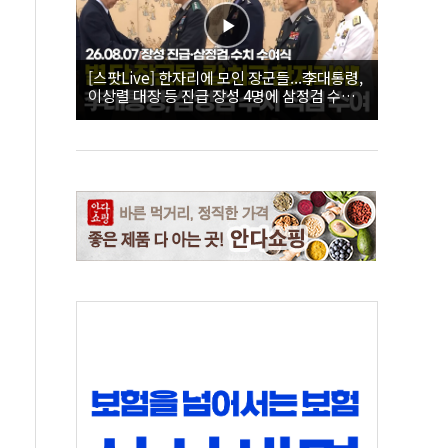
[스팟Live] 한자리에 모인 장군들...李대통령,
이상렬 대장 등 진급 장성 4명에 삼정검 수치
직접 수여｜26.08.07 장성 진급·삼정검 수치
수여식