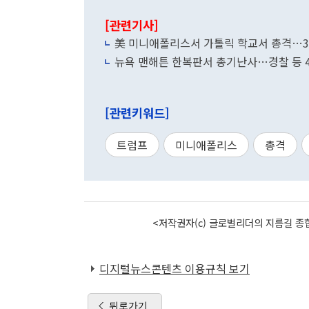
[관련기사]
美 미니애폴리스서 가톨릭 학교서 총격…3
뉴욕 맨해튼 한복판서 총기난사…경찰 등 
[관련키워드]
트럼프
미니애폴리스
총격
<저작권자(c) 글로벌리더의 지름길 종합
디지털뉴스콘텐츠 이용규칙 보기
뒤로가기