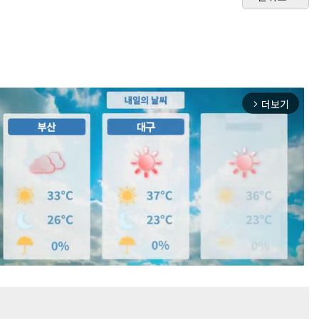
더보기
arrow_forward_ios
Mute