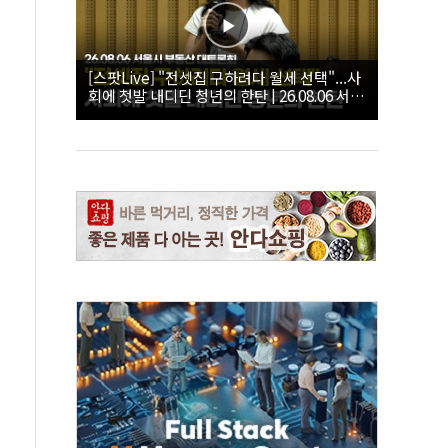
[스팟Live] "전셋집 구하려다 월세 선택"...사
회에 첫발 내디딘 청년의 한탄 | 26.08.06 서울
시 부동산 대토론회