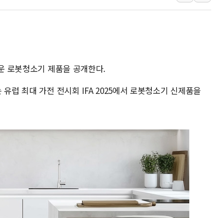
김정관 산업부 장관 "주 52시간 손봐
해군 1함대 창설 80주년…지역과 함께
[3보] 북, 원산서 동해로 단거리 탄도
우크라 드론 전술, 중남미 콜롬비아에
동해해경, 독도 해상서 부유물 감긴 
로운 로봇청소기 제품을 공개한다.
주한미군 "오산기지 누출, 백린 아닌 
유럽 최대 가전 전시회 IFA 2025에서 로봇청소기 신제품을
구미 폐염산처리업체서 불 2시간30여