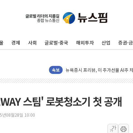
유럽증시, 견조한 실적 소화하며 대부분
리투아니아 국방 "러, 우크라 드론으로
구광모, 내주 실리콘밸리서 젠슨 황 
울
경제
사회
글로벌·중국
해외투자
산업
증권·
뉴욕증시 개장 전 특징주...모더나
김정관 장관 "영업이익 N% 성과급
뉴욕증시 프리뷰, 미 주가선물 AI주
속보
청와대, 북한 단거리 탄도미사일 발사
금값 7주 만에 최고…美 고용 둔화·
[인도증시] 중동 긴장 완화에 실적 호
·2WAY 스팀' 로봇청소기 첫 공개
러, 1인칭시점 드론으로 우크라 민간
[베트남 증시] 지수 하락 속 'DGC
25년08월28일 10:00
'월가의 황제' 다이먼 "금융시장 레
양주 섬유염색공장서 화재 1명 중상…
가
가