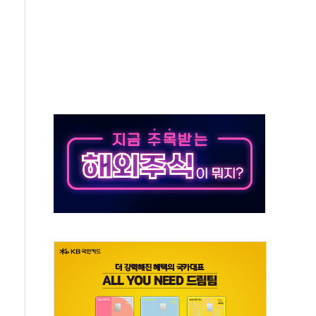
야, 경쟁상대 中과 비교해야"
하는 '선봉'의 대민 봉사
미사일 1발 발사… 올해 10번째·42일 만 도발
 새 안보 위기… 반군·마약카르텔이 습득해 전투 활용
어선 구조
무해한 표면 부식 물질"
분만에 진화...외국인 노동자 숨져