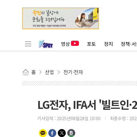
영상
포토
정치
정책·서
홈
산업
전기·전자
LG전자, IFA서 '빌트인
기사입력 :
2025년08월28일 10:00
최종수정 :
20