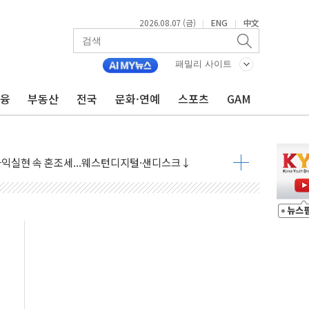
2026.08.07 (금)
ENG
中文
|
|
 상승… "2분기 기업 순이익 21% 증가" 전망
패밀리 사이트
 나토 회원국 공격 검토… 거짓 깃발 작전"
재회…로봇·AI 데이터센터·모빌리티 구체화
금융
부동산
전국
문화·연예
스포츠
GAM
·아이온큐·도어대시↑ VS 샌디스크·피그마·앱러빈↓
 반대…상법·자본시장법 개정 논의"
 차익실현 속 혼조세...웨스턴디지털·샌디스크↓
에 긴급 안보 점검회의
호르무즈 재개방 기대에 강세
조까지, 상승...호실적 보고 기업 상승세 뚜렷
인 '사파리' 공격… 시민들 공포감 극대화 전략
' 임시 주총 기대감에 홀로 상한가…마진 잔액은 사상 최고
버리지 위험수위…숨은 차입이 더 큰 변수"
대응 1단계 진압 중