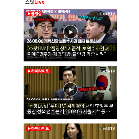
스팟
Live
[스팟Live] *풀영상* 이준석, 보완수사권 폐
지에 "민주당 개악입법, 불안감 가중시켜"｜
26.08.06 개혁신당 보완수사권 폐지 토론회
[스팟Live] '투미TV' 김제경이 내린 李정부 부
동산 정책 점수는? | 26.08.06 서울시 부동산
대토론회