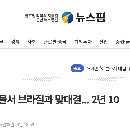
제이씨케미칼, 상반기 영
李대통령 "기후재난 뉴노
오세훈 "서민 전·월세 
울
경제
사회
글로벌·중국
해외투자
산업
증권·
보훈부 "노태우 참배 계
온코닉테라퓨틱스 '자큐보
오세훈 '여론조사 대납'
현대百 지주체제 '마지막
속보
'檢 합수본 참여' 여부 
中 '항생제 개구리' 파장
'엔화 방어 공조'라는 이
울서 브라질과 맞대결... 2년 10
청와대 "조희대 대법원장
서울 최고 기온 39도 기
폭염 이어지는 서울... 3
25년08월26일 18:59
李대통령 "40도 폭염,