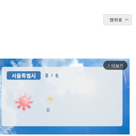
맨위로
더보기
arrow_forward_ios