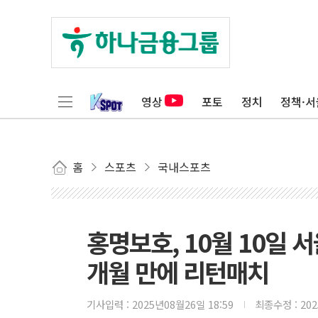
영상
포토
정치
정책·서
홈
스포츠
국내스포츠
홍명보호, 10월 10일 서
개월 만에 리턴매치
기사입력 :
2025년08월26일 18:59
최종수정 :
20