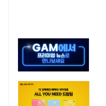
원 중앙협의회와 맞손…수용자·가족 법률지원 확대
즈 워 챔피언십 개최
승무원 공개채용
 장착 의무화 추진..."업계 성장 저해" 우려도
 인수 추진
세청, 해상 마약밀수 '3중 차단'