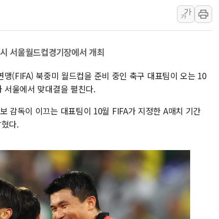
가
법무법인 YK, 교정위
가
컴투스, 8일부터 서머너
제주항공, 하반기 객실
두 8시 서울월드컵경기장에서 개최
인도, 차량 간 통신시스템
Sh수협은행, 상상인증권
연맹(FIFA) 북중미 월드컵을 준비 중인 축구 대표팀이 오는 10
무역선부터 요트까지...관
과 서울에서 맞대결을 펼친다.
 감독이 이끄는 대표팀이 10월 FIFA가 지정한 A매치 기간
밝혔다.