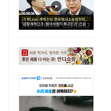
[스팟Live] 개혁신당·한국형사소송법학회,
'검찰개혁인가, 형사사법의 붕괴인가' 긴급 세
미나｜26.08.06