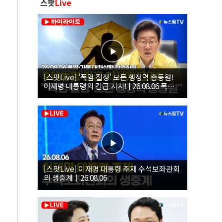
스팟
Live
[스팟Live] '폭염 절정' 모든 행정력 총동원!
이재명 대통령의 긴급 지시! | 26.08.06 폭염•
가뭄 대처상황 점검회의
[스팟Live] 이재명 대통령 주재 수석보좌관회
의 생중계｜26.08.06