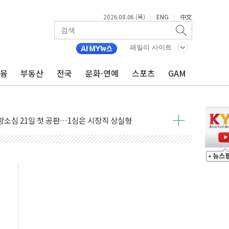
2026.08.06 (목)
ENG
中文
|
|
업익 108% 증가
멀…주거·전력 인프라 개선 예산 반영 검토"
패밀리 사이트
외면한 세제개편"…용산공원 훼손 안 돼
금융
부동산
전국
문화·연예
스포츠
GAM
획 없다"…전직 대통령 예우 대상 제외·국민 정서 고려
', 인도 품목허가…해외 첫 허가
 항소심 21일 첫 공판…1심은 시장직 상실형
 퍼즐'…현대홈쇼핑 1.2조 투자자산 떼낸다
논란...법조계 "법적근거 없어, 위법수집증거 가능성"
 확산, 식품안전 점검 강화
름의 베선트식 QE..."연준에 부담 가중"
 탄핵 공감, 사실 아니다…대법관 신속 제청 해야"
록
9도 기록
 외신에서나 보던 일"…전방위 대응 지시