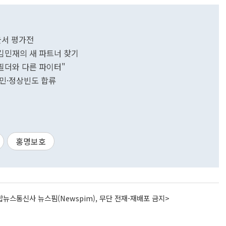
울서 평가전
김민재의 새 파트너 찾기
드필더와 다른 파이터"
손흥민·정상빈도 합류
홍명보호
뉴스통신사 뉴스핌(Newspim), 무단 전재-재배포 금지>