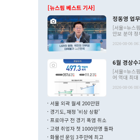
[뉴스핌 베스트 기사]
정동영 업무
[서울=뉴스핌
안보 분야 정
평화공존 발전
2026-08-06 06:
발언 중에는 
언한 것이 있
령은 공개적으
6월 경상수
주의적 희망에
관의 대북 정
[서울=뉴스핌
관 부처 장관
어 역대 최대
관의 무리한 
출 호조로 월
다. [정동영 통일부 장관이 지난달 23일 오후 서울 종로구 정부서울청사에
2026-08-06 08:
료=한국은행] 한국은행이 6일 발표한 '2026년 6월 국제수지(잠정)'에
서 취임 1주년 
면 지난 6월
부 장관 권한
1000만달러
서울 외곽 월세 200만원
발전 구상'을
이에 따라 올
적 갈등 해결
경기도, 재정 '비상 상황'
했다. 경상수
결과 혐오의 
9000만달러
프로야구 전 경기 폭염 취소
년간의 CVI
지 기준 상품
고령 취업자 첫 1000만명 돌파
무너졌다고도 
며 월간 기준
현실을 바꾸는
달러로 38.
화물선 운임 3주만에 최고