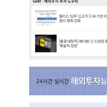
GAM
- 해외주식 투자 도우미
퀄리스 52주 신고가 ② AI 기반 
관리 체계 강화
[홍콩 대장주] 메이퇀 ③ 신성장
'폭발적 성장'