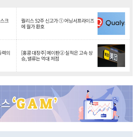
Mute
리스크
퀄리스 52주 신고가 ① 어닝서프라이즈
에 월가 환호
 동력의
[홍콩 대장주] 메이퇀② 실적은 고속 상
승, 밸류는 역대 저점