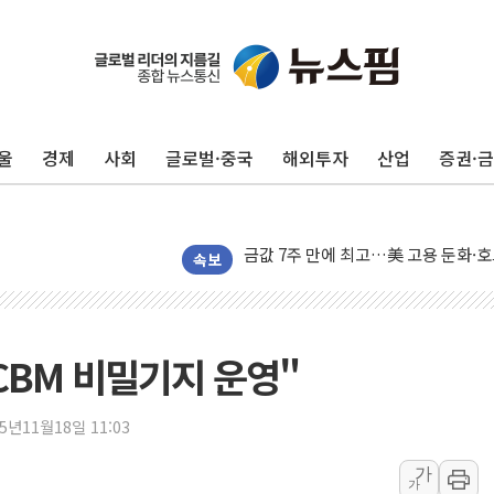
구광모, 내주 실리콘밸리서 젠슨 황 
뉴욕증시 개장 전 특징주...모더나
김정관 장관 "영업이익 N% 성과급
울
경제
사회
글로벌·중국
해외투자
산업
증권·
뉴욕증시 프리뷰, 미 주가선물 AI주
청와대, 북한 단거리 탄도미사일 발사
금값 7주 만에 최고…美 고용 둔화·
[인도증시] 중동 긴장 완화에 실적 호
속보
러, 1인칭시점 드론으로 우크라 민간
[베트남 증시] 지수 하락 속 'DGC
'월가의 황제' 다이먼 "금융시장 레
ICBM 비밀기지 운영"
양주 섬유염색공장서 화재 1명 중상…
김정관 산업부 장관 "주 52시간 손봐
25년11월18일 11:03
해군 1함대 창설 80주년…지역과 함께
가
가
[3보] 북, 원산서 동해로 단거리 탄도