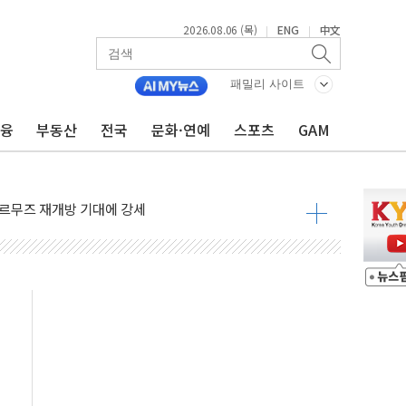
2026.08.06 (목)
ENG
中文
|
|
재회…로봇·AI 데이터센터·모빌리티 구체화
·아이온큐·도어대시↑ VS 샌디스크·피그마·앱러빈↓
패밀리 사이트
 반대…상법·자본시장법 개정 논의"
금융
부동산
전국
문화·연예
스포츠
GAM
 차익실현 속 혼조세...웨스턴디지털·샌디스크↓
에 긴급 안보 점검회의
호르무즈 재개방 기대에 강세
조까지, 상승...호실적 보고 기업 상승세 뚜렷
인 '사파리' 공격… 시민들 공포감 극대화 전략
' 임시 주총 기대감에 홀로 상한가…마진 잔액은 사상 최고
버리지 위험수위…숨은 차입이 더 큰 변수"
대응 1단계 진압 중
야, 경쟁상대 中과 비교해야"
하는 '선봉'의 대민 봉사
미사일 1발 발사… 올해 10번째·42일 만 도발