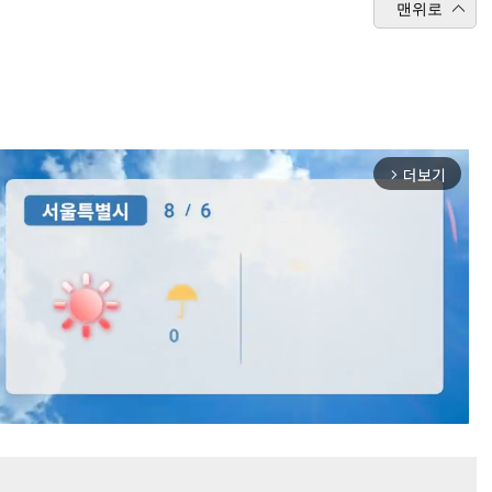
맨위로
더보기
arrow_forward_ios