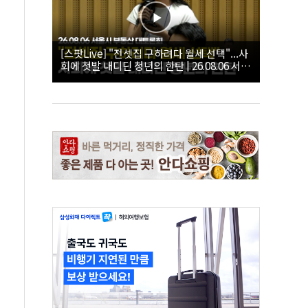
[스팟Live] "전셋집 구하려다 월세 선택"...사
회에 첫발 내디딘 청년의 한탄 | 26.08.06 서울
시 부동산 대토론회