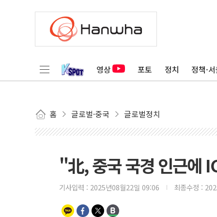
영상
포토
정치
정책·서
홈
글로벌·중국
글로벌정치
"北, 중국 국경 인근에 
기사입력 :
2025년08월22일 09:06
최종수정 :
20