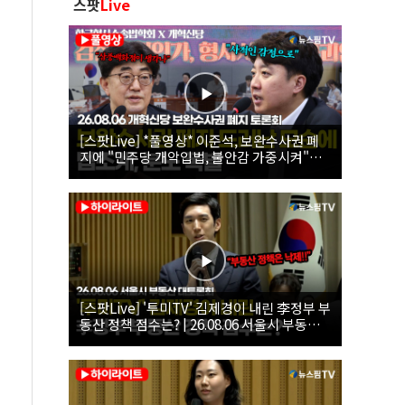
스팟
Live
[스팟Live] *풀영상* 이준석, 보완수사권 폐
지에 "민주당 개악입법, 불안감 가중시켜"｜
26.08.06 개혁신당 보완수사권 폐지 토론회
[스팟Live] '투미TV' 김제경이 내린 李정부 부
동산 정책 점수는? | 26.08.06 서울시 부동산
대토론회