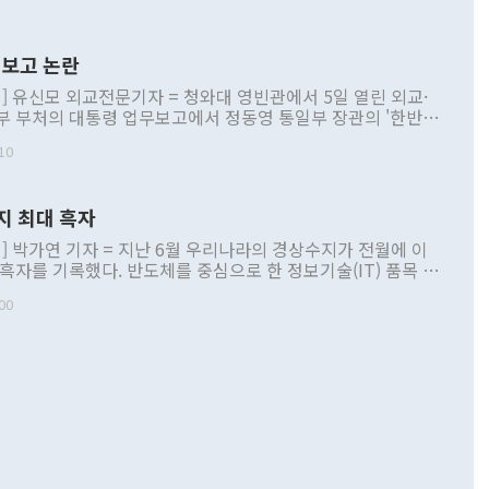
보고 논란
] 유신모 외교전문기자 = 청와대 영빈관에서 5일 열린 외교·
부 부처의 대통령 업무보고에서 정동영 통일부 장관의 '한반도
 구상'과 업무보고 발언이 논란을 빚고 있다. 이날 정 장관의
10
정부 내 조율을 거치지 않은 사안을 정책으로 추진하겠다고 공
는가 하면 사실 관계에 맞지 않은 설명도 있었다. 이재명 대통
로 신중을 기해 달라고 경고했고, 조현 외교부 장관은 '이상
지 최대 흑자
 근거한 비현실적 구상'이라는 비판을 내놨다. 그동안 정 장
책 관련 발언이 물의를 빚은 적은 여러 번 있지만 대통령과 유
] 박가연 기자 = 지난 6월 우리나라의 경상수지가 전월에 이
이 공개적으로 부정적 입장을 표명한 것은 이례적이다. 정 장
 흑자를 기록했다. 반도체를 중심으로 한 정보기술(IT) 품목 수
대북 접근법과 월권을 제어해야 한다는 목소리도 높아지고 있
간 상품수출이 처음으로 1000억달러를 넘어선 영향이다. [자
00
 따르
기자간담회를 하고 있다. [사진=통일부] 2026.07.23 ◆통일
 경상수지는 497억3000만달러 흑자로 집계됐다. 전월(386억
 넘어선 주장 정 장관은 이날 업무보고에서 '한반도 평화공존
)에 이어 두 달 연속 월간 기준 역대 최대 기록을 갈아치웠다.
 설명하면서 이재명 정부 2년차 핵심 과제로 상호 존중·평화
해 상반기 누적 경상수지 흑자는 1910억1000만달러를 기록
·핵 없는 한반도 등 3대 기본 방향을 제시했다. 정 장관은 "대
지 흑자를 견인한 것은 상품수지다. 6월 상품수지는 478억
언어는 멈춰야 한다"면서 주적 용어 대체를 주장했다. 지난 25
 흑자를 기록하며 전월에 이어 역대 최대를 다시 썼다. 국제수
D(완전하고 검증가능하며 되돌릴 수 없는 비핵화) 구도는 이미
수출은 1123억7000만달러로 전년 동월 대비 84.5% 증가하
했다. 또 "현 시점에서 흘러간 선(先)비핵화만 되뇌는 것은
 처음으로 1000억달러를 넘어섰다. 상품수입은 644억8000만
 데 힘이 되지 않는다"고 주장했다. 정 장관은 또 "정전 체제
6% 늘었다. 통관 기준으로는 반도체 수출이 전년 동월 대비