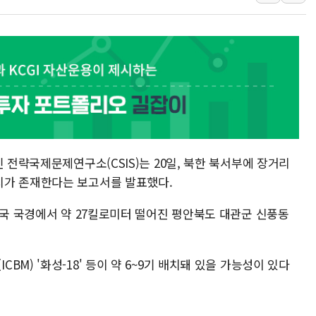
우크라 드론 전술, 중남미 콜롬비아에
동해해경, 독도 해상서 부유물 감긴 
주한미군 "오산기지 누출, 백린 아닌 
구미 폐염산처리업체서 불 2시간30여
해군과 함께하는 '불금전파, 송정' 시
강원도 폭염특보 11일째…온열질환·가
 전략국제문제연구소(CSIS)는 20일, 북한 북서부에 장거리
지가 존재한다는 보고서를 발표했다.
중국 국경에서 약 27킬로미터 떨어진 평안북도 대관군 신풍동
M) '화성-18' 등이 약 6~9기 배치돼 있을 가능성이 있다