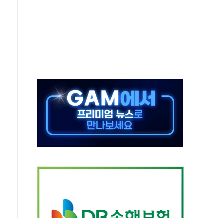
 새 안보 위기… 반군·마약카르텔이 습득해 전투 활용
어선 구조
무해한 표면 부식 물질"
분만에 진화...외국인 노동자 숨져
즌2
축 피해 최소화 '총력 대응'