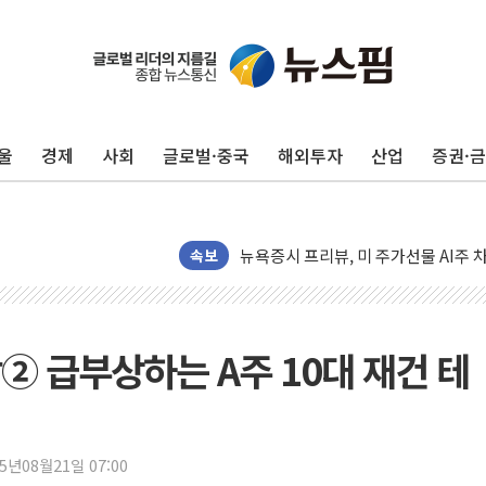
유럽증시, 견조한 실적 소화하며 대부분
리투아니아 국방 "러, 우크라 드론으로
구광모, 내주 실리콘밸리서 젠슨 황 
울
경제
사회
글로벌·중국
해외투자
산업
증권·
뉴욕증시 개장 전 특징주...모더나
김정관 장관 "영업이익 N% 성과급
뉴욕증시 프리뷰, 미 주가선물 AI주
청와대, 북한 단거리 탄도미사일 발사
속보
금값 7주 만에 최고…美 고용 둔화·
[인도증시] 중동 긴장 완화에 실적 호
러, 1인칭시점 드론으로 우크라 민간
감② 급부상하는 A주 10대 재건 테
[베트남 증시] 지수 하락 속 'DGC
'월가의 황제' 다이먼 "금융시장 레
양주 섬유염색공장서 화재 1명 중상…
25년08월21일 07:00
김정관 산업부 장관 "주 52시간 손봐