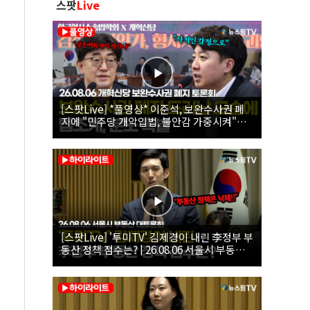
스팟
Live
[스팟Live] *풀영상* 이준석, 보완수사권 폐
지에 "민주당 개악입법, 불안감 가중시켜"｜
26.08.06 개혁신당 보완수사권 폐지 토론회
[스팟Live] '투미TV' 김제경이 내린 李정부 부
동산 정책 점수는? | 26.08.06 서울시 부동산
대토론회