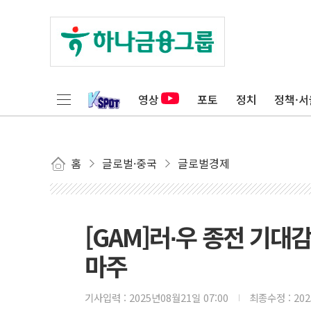
영상
포토
정치
정책·서
홈
글로벌·중국
글로벌경제
[GAM]러∙우 종전 기대
마주
기사입력 :
2025년08월21일 07:00
최종수정 :
20