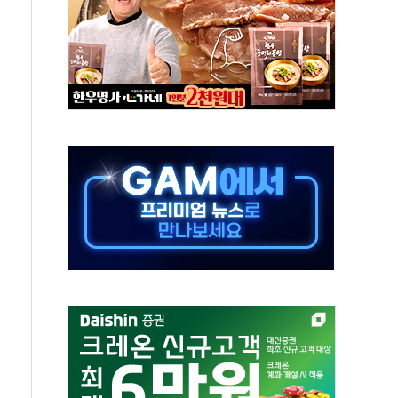
하는 '선봉'의 대민 봉사
미사일 1발 발사… 올해 10번째·42일 만 도발
 새 안보 위기… 반군·마약카르텔이 습득해 전투 활용
어선 구조
무해한 표면 부식 물질"
분만에 진화...외국인 노동자 숨져