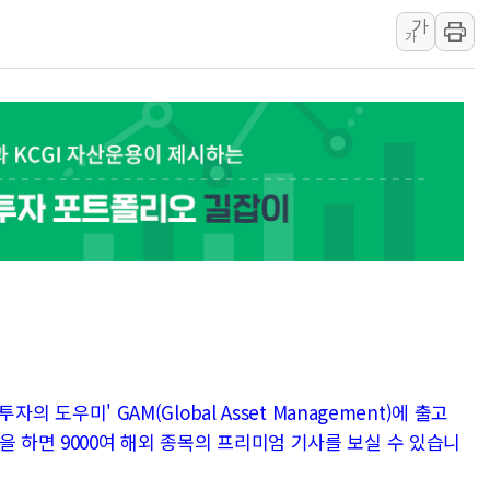
가
해군 1함대 창설 80주년…지역과 함께
가
[3보] 북, 원산서 동해로 단거리 탄도
우크라 드론 전술, 중남미 콜롬비아에
동해해경, 독도 해상서 부유물 감긴 
주한미군 "오산기지 누출, 백린 아닌 
구미 폐염산처리업체서 불 2시간30여
자의 도우미' GAM(Global Asset Management)에 출고
을 하면 9000여 해외 종목의 프리미엄 기사를 보실 수 있습니