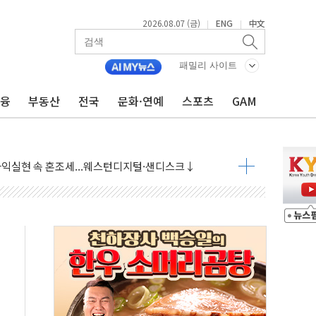
2026.08.07 (금)
ENG
中文
|
|
 상승… "2분기 기업 순이익 21% 증가" 전망
 나토 회원국 공격 검토… 거짓 깃발 작전"
패밀리 사이트
재회…로봇·AI 데이터센터·모빌리티 구체화
금융
부동산
전국
문화·연예
스포츠
GAM
·아이온큐·도어대시↑ VS 샌디스크·피그마·앱러빈↓
 반대…상법·자본시장법 개정 논의"
 차익실현 속 혼조세...웨스턴디지털·샌디스크↓
에 긴급 안보 점검회의
호르무즈 재개방 기대에 강세
조까지, 상승...호실적 보고 기업 상승세 뚜렷
인 '사파리' 공격… 시민들 공포감 극대화 전략
' 임시 주총 기대감에 홀로 상한가…마진 잔액은 사상 최고
버리지 위험수위…숨은 차입이 더 큰 변수"
대응 1단계 진압 중
야, 경쟁상대 中과 비교해야"