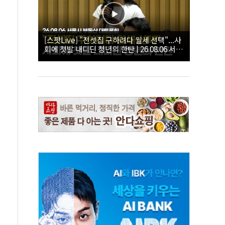
[스팟Live] "전셋집 구하려다 월세 선택"...사
회에 첫발 내디딘 청년의 한탄 | 26.08.06 서울
시 부동산 대토론회