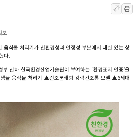
가
양주 섬유염색공장서 화재 1명 중상…
가
김정관 산업부 장관 "주 52시간 손봐
해군 1함대 창설 80주년…지역과 함께
확보
[3보] 북, 원산서 동해로 단거리 탄도
우크라 드론 전술, 중남미 콜롬비아에
웨일 음식물 처리기가 친환경성과 안정성 부분에서 내실 있는 상
동해해경, 독도 해상서 부유물 감긴 
혔다.
주한미군 "오산기지 누출, 백린 아닌 
경부 산하 한국환경산업기술원이 부여하는 '환경표지 인증'을
구미 폐염산처리업체서 불 2시간30여
미생물 음식물 처리기 ▲건조분쇄형 강력건조통 모델 ▲6세대
해군과 함께하는 '불금전파, 송정' 시
강원도 폭염특보 11일째…온열질환·가
[코인 시황] 비트코인, ETF 자금 