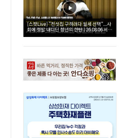
[스팟Live] "전셋집 구하려다 월세 선택"...사
회에 첫발 내디딘 청년의 한탄 | 26.08.06 서울
시 부동산 대토론회