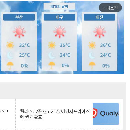
더보기
arrow_forward_ios
Mute
리스크
퀄리스 52주 신고가 ① 어닝서프라이즈
에 월가 환호