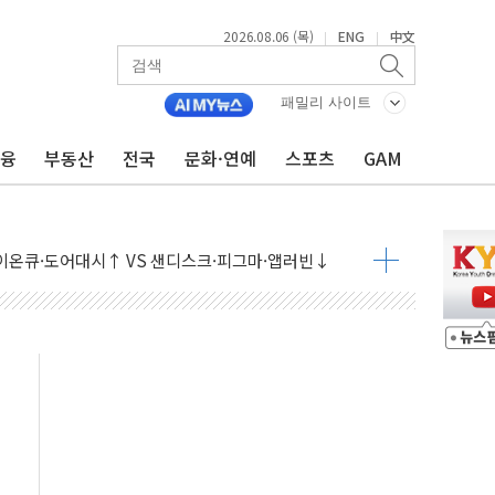
2026.08.06 (목)
ENG
中文
|
|
패밀리 사이트
금융
부동산
전국
문화·연예
스포츠
GAM
·아이온큐·도어대시↑ VS 샌디스크·피그마·앱러빈↓
 반대…상법·자본시장법 개정 논의"
 차익실현 속 혼조세...웨스턴디지털·샌디스크↓
에 긴급 안보 점검회의
호르무즈 재개방 기대에 강세
조까지, 상승...호실적 보고 기업 상승세 뚜렷
인 '사파리' 공격… 시민들 공포감 극대화 전략
' 임시 주총 기대감에 홀로 상한가…마진 잔액은 사상 최고
버리지 위험수위…숨은 차입이 더 큰 변수"