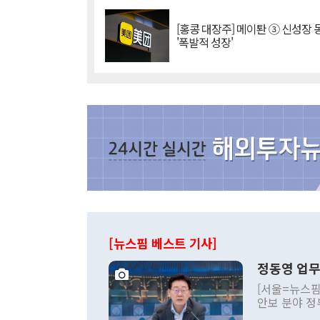
[홍콩 대장주] 메이퇀 ③ 신성장
'폭발적 성장'
[뉴스핌 베스트 기사]
정동영 업무
[서울=뉴스핌
안보 분야 정
평화공존 발전