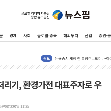
울
경제
사회
글로벌·중국
해외투자
산업
증권·
뉴욕증시 개장 전 특징주...모더나
김정관 장관 "영업이익 N% 성과급
속보
뉴욕증시 프리뷰, 미 주가선물 AI주
청와대, 북한 단거리 탄도미사일 발사
금값 7주 만에 최고…美 고용 둔화·
처리기, 환경가전 대표주자로 우
[인도증시] 중동 긴장 완화에 실적 호
러, 1인칭시점 드론으로 우크라 민간
[베트남 증시] 지수 하락 속 'DGC
25년08월20일 11:35
'월가의 황제' 다이먼 "금융시장 레