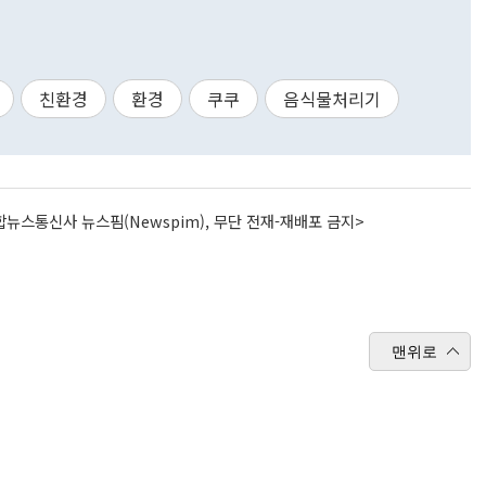
친환경
환경
쿠쿠
음식물처리기
뉴스통신사 뉴스핌(Newspim), 무단 전재-재배포 금지>
맨위로