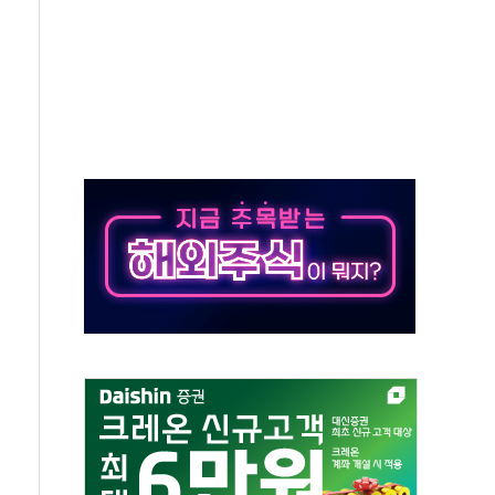
대응 1단계 진압 중
야, 경쟁상대 中과 비교해야"
하는 '선봉'의 대민 봉사
미사일 1발 발사… 올해 10번째·42일 만 도발
 새 안보 위기… 반군·마약카르텔이 습득해 전투 활용
어선 구조
무해한 표면 부식 물질"
분만에 진화...외국인 노동자 숨져
즌2
축 피해 최소화 '총력 대응'
유입에도 박스권…美 암호화폐 법안 처리 여부도 변수