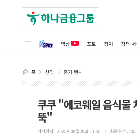
영상
포토
정치
정책·서
홈
산업
중기·벤처
쿠쿠 "에코웨일 음식물 
뚝"
기사입력 :
2025년08월20일 11:35
최종수정 :
20