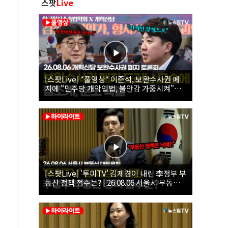
스팟
Live
[스팟Live] *풀영상* 이준석, 보완수사권 폐
지에 "민주당 개악입법, 불안감 가중시켜"｜
26.08.06 개혁신당 보완수사권 폐지 토론회
[스팟Live] '투미TV' 김제경이 내린 李정부 부
동산 정책 점수는? | 26.08.06 서울시 부동산
대토론회