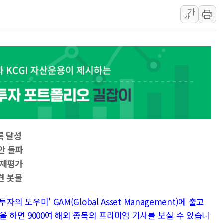
가
보훈부, 미 DPAA와 MOU… "6·25 미군 실
가
트럼프 "금리 내려야"…파월 때와 달리 워시엔
특정 정치인 측근 포항시 정책특보 내정설...포
李 "해남 태양광, 대한민국 다음 100년 밑거
李 대통령, '6시간 마라톤 부동산 2차 회의'
트럼프, 中 겨냥 폴리실리콘 관세 15% 부과
[사진] 빈살만과 에르도안의 만남
이란와이어 "이란 최고지도자 위독…곧 사망
남동발전, 해남군에 국내 최대 규모 400MW 
록 달성
[인도증시] 중동 불안 속 유가 상승에 소폭 하락
안 돌파
 재평가
견 봇물
자의 도우미' GAM(Global Asset Management)에 출고
을 하면 9000여 해외 종목의 프리미엄 기사를 보실 수 있습니