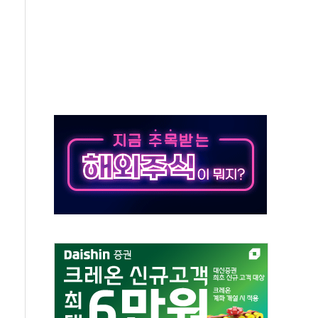
종자 7359명 끝까지 찾겠다"
 톤 낮춰
항시 '시끌'
름…수도권 집중 완화 전환점"
 주재… "전폭적 공급 확대·속도전 총력"
…美 태양광주 급등
해도 놀랍지 않아"
태양광 착공…여의도 1.6배 규모
...금융주 낙폭 커