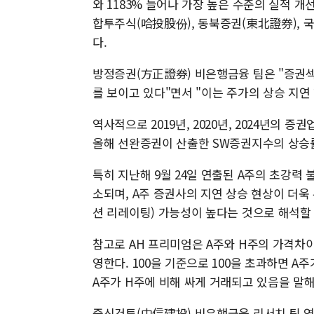
와 1183% 늘어나 가장 높은 수준의 실적 
합투주식(哈投股份), 동북증권(東北證券), 
다.
방정증권(方正證券) 비은행금융 팀은 "증권섹
를 보이고 있다"면서 "이는 주가의 상승 지연
역사적으로 2019년, 2020년, 2024년의 증
올해 선완증권이 산출한 SW증권지수의 상승률
특히 지난해 9월 24일 연출된 A주의 초강력
소되며, A주 증권사의 지연 상승 현상이 더욱
션 리레이팅) 가능성이 높다는 것으로 해석할 
참고로 AH 프리미엄은 A주와 H주의 가격차
영한다. 100을 기준으로 100을 초과하면 A
A주가 H주에 비해 싸게 거래되고 있음을 말해
중신건투(中信建投) 비은행금융 리서치 팀 역