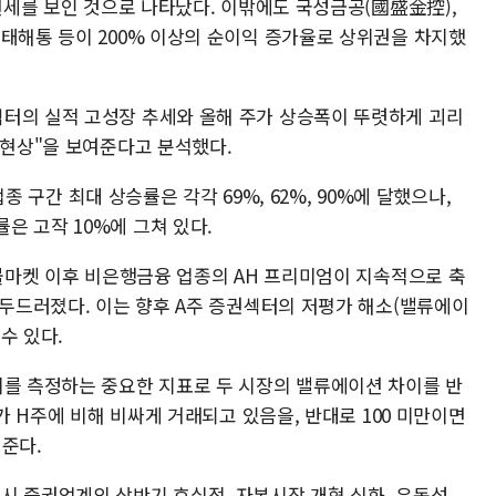
개선세를 보인 것으로 나타났다. 이밖에도 국성금공(國盛金控),
국태해통 등이 200% 이상의 순이익 증가율로 상위권을 차지했
터의 실적 고성장 추세와 올해 주가 상승폭이 뚜렷하게 괴리
 현상"을 보여준다고 분석했다.
권업종 구간 최대 상승률은 각각 69%, 62%, 90%에 달했으나,
은 고작 10%에 그쳐 있다.
 불마켓 이후 비은행금융 업종의 AH 프리미엄이 지속적으로 축
 두드러졌다. 이는 향후 A주 증권섹터의 저평가 해소(밸류에이
수 있다.
이를 측정하는 중요한 지표로 두 시장의 밸류에이션 차이를 반
주가 H주에 비해 비싸게 거래되고 있음을, 반대로 100 미만이면
준다.
시 증권업계의 상반기 호실적, 자본시장 개혁 심화, 유동성