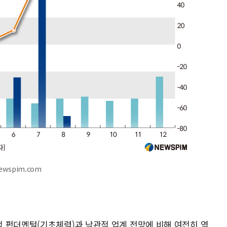
ewspim.com
 펀더멘털(기초체력)과 낙관적 업계 전망에 비해 여전히 역