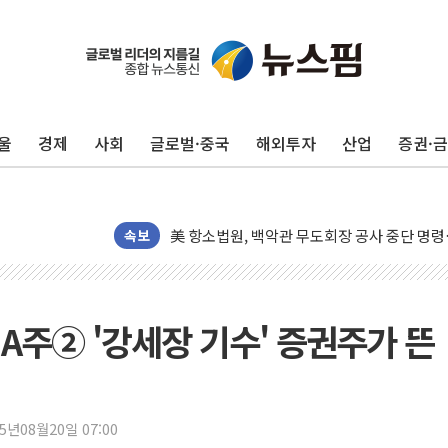
울
경제
사회
글로벌·중국
해외투자
산업
증권·
[종합] 이슬람 수니파 3국, '공동방위협정' 
트럼프, 백신·자폐증 행정명령 검토…"이르면
美 항소법원, 백악관 무도회장 공사 중단 명
속보
이란의 핵심 원유 수출항 '하르그섬', 최근 1
美 고용 쇼크에 엔화 장중 급등…시장은 "또 
[AI MY 뉴스] 뉴욕 반도체주 프리뷰...美 고
 A주② '강세장 기수' 증권주가 뜬
뉴욕증시 프리뷰, 美 고용 쇼크에 금리 인상 
[종합] 美 7월 고용 2만3000명 감소 '쇼크'
[사진] 이슬람 수니파 3개국, 공동방위협정 
25년08월20일 07:00
뉴욕증시 개장 전 특징주...아틀라시안·클