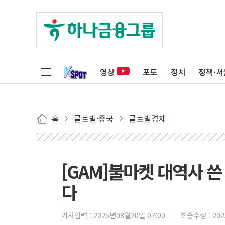
영상
포토
정치
정책·서
홈
글로벌·중국
글로벌경제
[GAM]불마켓 대역사 쓴
다
기사입력 :
2025년08월20일 07:00
최종수정 :
20