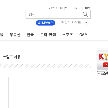
2026.08.08 (토)
ENG
中文
|
|
패밀리 사이트
금융
부동산
전국
문화·연예
스포츠
GAM
체결… 이스라엘·이란 위협에 맞설 자체 억지력 강화
 다음 주"
령…트럼프 제동
주일 이상 '올스톱'… 美 해상봉쇄 영향
개입했나" 촉각
용 쇼크에 반도체주 '활짝'
우려 후퇴…나스닥 선물 1%대 상승
…9월 금리 인상 기대 후퇴
체결
라우드플레어·태양광주↑ VS 트레이드데스크·웬디스↓