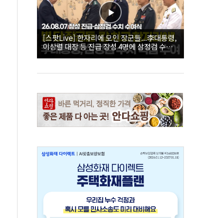
[스팟Live] 한자리에 모인 장군들...李대통령,
이상렬 대장 등 진급 장성 4명에 삼정검 수치
직접 수여｜26.08.07 장성 진급·삼정검 수치
수여식