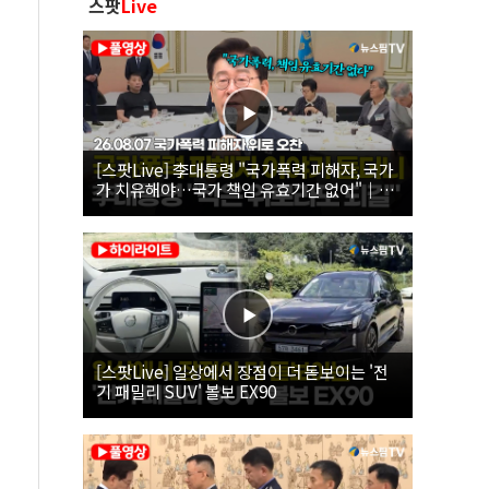
스팟
Live
[스팟Live] 李대통령 "국가폭력 피해자, 국가
가 치유해야…국가 책임 유효기간 없어"｜
26.08.07 국가폭력 피해자 위로 오찬
[스팟Live] 일상에서 장점이 더 돋보이는 '전
기 패밀리 SUV' 볼보 EX90