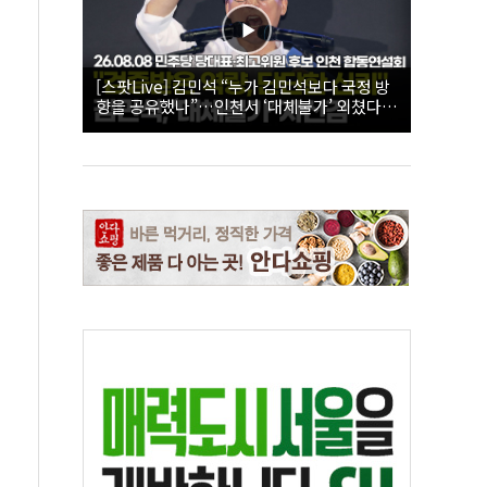
[스팟Live] 김민석 “누가 김민석보다 국정 방
향을 공유했나”…인천서 ‘대체불가’ 외쳤다 |
26.08.08 더불어민주당 당대표·최고위원 후
보 인천 합동연설회