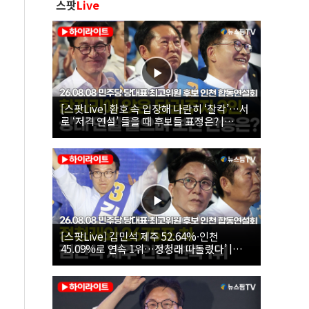
스팟
Live
[스팟Live] 환호 속 입장해 나란히 ‘찰칵’…서
로 ‘저격 연설’ 들을 때 후보들 표정은? |
26.08.08 더불어민주당 당대표·최고위원 후
보 인천 합동연설회
[스팟Live] 김민석 제주 52.64%·인천
45.09%로 연속 1위…정청래 따돌렸다’ |
26.08.08 더불어민주당 당대표·최고위원 후
보 인천 합동연설회