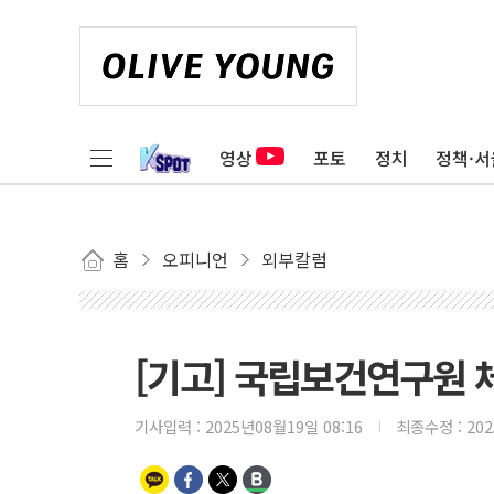
영상
포토
정치
정책·서
홈
오피니언
외부칼럼
[기고] 국립보건연구원 체
기사입력 :
2025년08월19일 08:16
최종수정 :
20