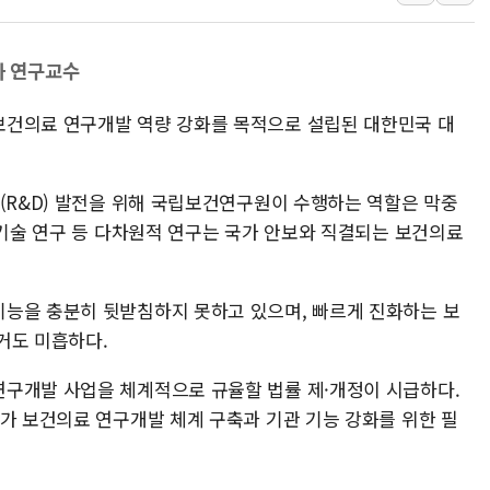
강릉·동해·삼척 시간당 최대 
폐기물 수거하다 참변…60대
과 연구교수
서울 중랑구 주택가서 흉기 난
보건의료 연구개발 역량 강화를 목적으로 설립된 대한민국 대
李대통령 "결혼 때문에 손해 
여수 오동도 인근 해상서 모
추미애, '위안부' 피해자 기림
발(R&D) 발전을 위해 국립보건연구원이 수행하는 역할은 막중
인천 선재도 갯벌서 해루질 중
료기술 연구 등 다차원적 연구는 국가 안보와 직결되는 보건의료
인천서 말다툼 중 어머니 흉기
'화합' 꺼낸 김민석에 '뻔뻔
능을 충분히 뒷받침하지 못하고 있으며, 빠르게 진화하는 보
거도 미흡하다.
구개발 사업을 체계적으로 규율할 법률 제·개정이 시급하다.
국가 보건의료 연구개발 체계 구축과 기관 기능 강화를 위한 필