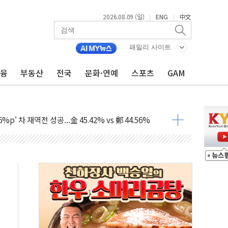
2026.08.09 (일)
ENG
中文
|
|
패밀리 사이트
금융
부동산
전국
문화·연예
스포츠
GAM
투입…고수온 양식장 복구·지원 '총력'
산사태 주의보'...경북도, 호우 피해·통제구간 없어
%p' 차 재역전 성공...金 45.42% vs 鄭 44.56%
·정청래·김민석 당대표 후보
 정청래에 승리...47.75% vs 42.08%
과 발표...김민석 47.75% 정청래 42.08%
표...김민석 45.09% 정청래 43.27% 송영길 11.63%
표...김민석 52.64% 정청래 39.89% 송영길 7.47%
0~8.14)
…공습 한계·탄약 부족 현실화