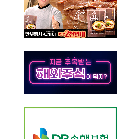
50㎜ 폭우…강원 동해안 강한 비 이어져
 환경미화원 수거차에 치여 사망
동…60대 남성 2명 숨져
보는 일 없게"…'결혼 페널티' 22개 과제 손본다
터보트 전복…1명 사망·1명 실종
의 날 참석..."국제적 시민 연대로 목소리 내야"
 실종 60대 나흘만에 숨진 채 발견
 살해 10대 아들 체포
' 받아친 정청래…제주 연설서 신경전 고조