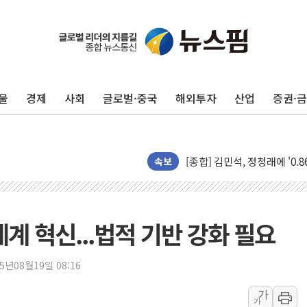
울
경제
사회
글로벌·중국
해외투자
산업
증권·
포항시 재난예산 40억 긴급 
울진·영덕 '호우특보'-포항 '
[종합] 김민석, 정청래에 '0.86
인천 합동연설회 나선 송영길
속보
김민석, 2주차 제주·인천 경선서
인사하는 김민석 당대표 후보
[속보] 민주, 제주·인천 경선 결
계 혁신...법적 기반 강화 필요
[속보] 민주, 인천 경선 결과 발
[속보] 민주, 제주 경선 결과 발
25년08월19일 08:16
이번주 국내 주요 금융일정(8.1
가
가
美, 이란전 출구전략 만지작