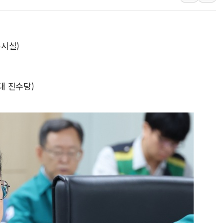
해군 1함대 창설 80주년…지역과 함께
[3보] 북, 원산서 동해로 단거리 탄도
우크라 드론 전술, 중남미 콜롬비아에
무시설)
동해해경, 독도 해상서 부유물 감긴 
주한미군 "오산기지 누출, 백린 아닌 
북대 진수당)
구미 폐염산처리업체서 불 2시간30여