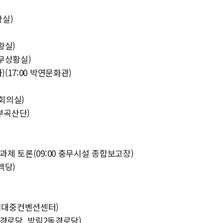
황실)
황실)
충무상황실)
(17:00 박연문화관)
대회의실)
 부곡산단)
과제 토론(09:00 충무시설 종합보고장)
백당)
0 김대중컨벤션센터)
낭경로당, 방림2동경로당)