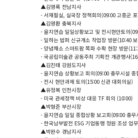
▲김영록 전남지사
- 서재필실, 실국장 정책회의(09:00 고흥군 
▲김영환 충북지사
- 을지연습 일일상황보고 및 전시현안토의(09:
- 일하는 밥퍼 신규개소 작업장 방문(10:40
- 양념채소 스마트팜 쪽파 수확 현장 방문(11
- 국공립미술관 공동주최 기획전 개관행사(16:
▲김진태 강원도지사
- 을지연습 상황보고 회의(09:00 충무시설 
- 전시 현안과제 토의(15:00 신관 대회의실)
▲유정복 인천시장
- 미국 관세정책 비상 대응 TF 회의 (10:00)
▲박형준 부산시장
- 을지연습 일일 종합상황 보고회(09:00 충무
- 한국남부발전 ESG 기업동행 정원 조성 업무
▲박완수 경남지사