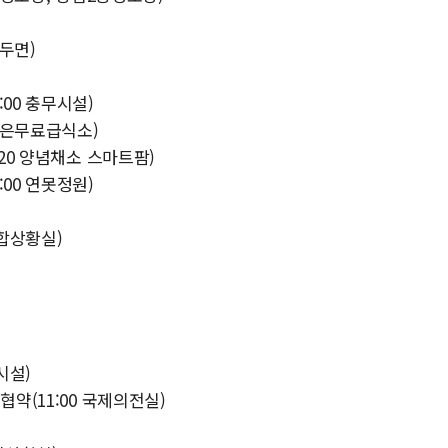
포두면)
00 충무시설)
 보은무료급식소)
:20 양념채소 스마트팜)
00 연못정원)
종합상황실)
시설)
협약(11:00 국제의전실)