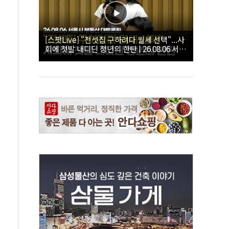
[스팟Live] "전셋집 구하려다 월세 선택"...사
회에 첫발 내디딘 청년의 한탄 | 26.08.06 서울
시 부동산 대토론회