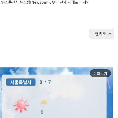
뉴스통신사 뉴스핌(Newspim), 무단 전재-재배포 금지>
맨위로
더보기
arrow_forward_ios