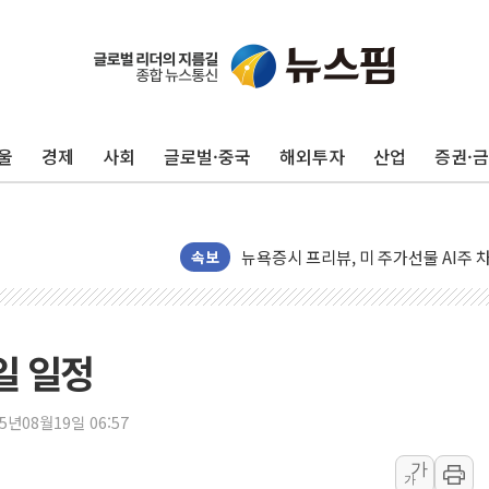
유럽증시, 견조한 실적 소화하며 대부분
리투아니아 국방 "러, 우크라 드론으로
구광모, 내주 실리콘밸리서 젠슨 황 
울
경제
사회
글로벌·중국
해외투자
산업
증권·
뉴욕증시 개장 전 특징주...모더나
김정관 장관 "영업이익 N% 성과급
뉴욕증시 프리뷰, 미 주가선물 AI주
청와대, 북한 단거리 탄도미사일 발사
속보
금값 7주 만에 최고…美 고용 둔화·
[인도증시] 중동 긴장 완화에 실적 호
러, 1인칭시점 드론으로 우크라 민간
일 일정
[베트남 증시] 지수 하락 속 'DGC
'월가의 황제' 다이먼 "금융시장 레
25년08월19일 06:57
양주 섬유염색공장서 화재 1명 중상…
가
가
김정관 산업부 장관 "주 52시간 손봐