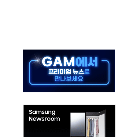
하는 '선봉'의 대민 봉사
미사일 1발 발사… 올해 10번째·42일 만 도발
 새 안보 위기… 반군·마약카르텔이 습득해 전투 활용
어선 구조
무해한 표면 부식 물질"
분만에 진화...외국인 노동자 숨져