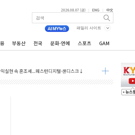
2026.08.07 (금)
ENG
中文
|
|
 상승… "2분기 기업 순이익 21% 증가" 전망
 나토 회원국 공격 검토… 거짓 깃발 작전"
패밀리 사이트
재회…로봇·AI 데이터센터·모빌리티 구체화
금융
부동산
전국
문화·연예
스포츠
GAM
·아이온큐·도어대시↑ VS 샌디스크·피그마·앱러빈↓
 반대…상법·자본시장법 개정 논의"
 차익실현 속 혼조세...웨스턴디지털·샌디스크↓
에 긴급 안보 점검회의
호르무즈 재개방 기대에 강세
조까지, 상승...호실적 보고 기업 상승세 뚜렷
인 '사파리' 공격… 시민들 공포감 극대화 전략
' 임시 주총 기대감에 홀로 상한가…마진 잔액은 사상 최고
버리지 위험수위…숨은 차입이 더 큰 변수"
대응 1단계 진압 중
야, 경쟁상대 中과 비교해야"