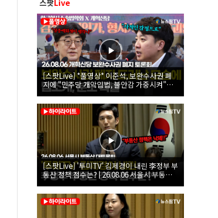
스팟
Live
[스팟Live] *풀영상* 이준석, 보완수사권 폐
지에 "민주당 개악입법, 불안감 가중시켜"｜
26.08.06 개혁신당 보완수사권 폐지 토론회
[스팟Live] '투미TV' 김제경이 내린 李정부 부
동산 정책 점수는? | 26.08.06 서울시 부동산
대토론회