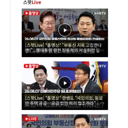
스팟
Live
[스팟Live] *풀영상* "부동산 지옥 고집한다
면!"...李대통령 향한 장동혁의 서슬퍼런 일갈
| 26.08.07 국민의힘 부동산정책 정상화 특별
위원회 전체회의
[스팟Live] *풀영상* 한병도 “국민의힘, 말로
만 주택 공급…공급 법안 처리 협조하라”｜
26.08.07 더불어민주당 원내대책회의