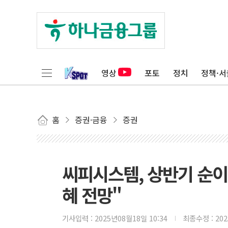
영상
포토
정치
정책·서
홈
증권·금융
증권
씨피시스템, 상반기 순이익
혜 전망"
기사입력 :
2025년08월18일 10:34
최종수정 :
20