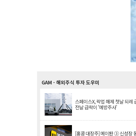
GAM
- 해외주식 투자 도우미
스페이스X, 락업 해제 첫날 되레 급
전날 급락이 '예방주사'
[홍콩 대장주] 메이퇀 ③ 신성장