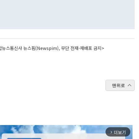
뉴스통신사 뉴스핌(Newspim), 무단 전재-재배포 금지>
맨위로
더보기
arrow_forward_ios