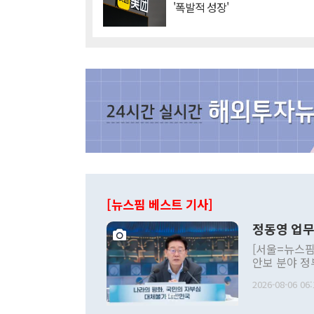
'폭발적 성장'
[뉴스핌 베스트 기사]
정동영 업무
[서울=뉴스핌
안보 분야 정
평화공존 발전
2026-08-06 06:
발언 중에는 
언한 것이 있