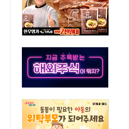
도 개선 수혜 기대"
 50대 일용직 추락 사망
·재건축 촉진하는 것이 부동산 정상화"
감사 무마' 유병호 감사위원 구속 기소
팩토리 매출 본격화