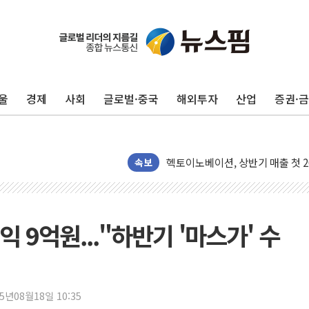
해군1함대 '창설 80주년' 기념식.
원주시, 첨단의료복합단지 지정 준
삼척시, 무건리 이끼폭포 생태탐방
전남광주 화정역 인근 도로 4중 
울
경제
사회
글로벌·중국
해외투자
산업
증권·
청도 문수리 야산서 산불 진화 중.
'해병 순직 책임' 임성근 전 사단장
헥토이노베이션, 상반기 매출 첫 2
우리은행, 고창해상풍력에 4000억
속보
NH농협은행, 모두투어 제휴 여행
민병덕 "오늘 67개 점포 영업 재
하나금융이 쏘아 올린 CIFO, 
 9억원..."하반기 '마스가' 수
종합특검, '尹 관저 이전 감사 무마
코스피·코스닥 오전 동반 하락…내
'입추'인데 연일 찜통더위…김성환
25년08월18일 10:35
"최대 2시간 앞서 침수 예측"…건