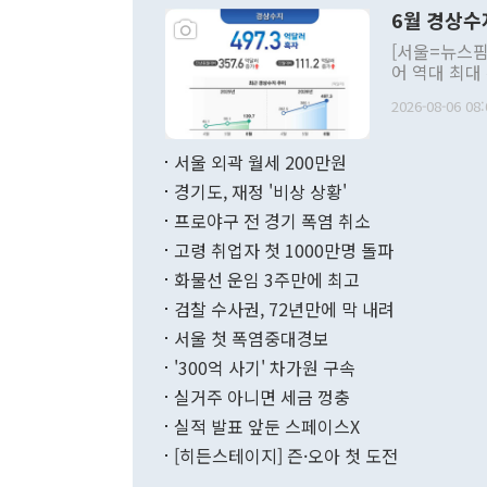
령은 공개적으
6월 경상수
주의적 희망에
관의 대북 정
[서울=뉴스핌
관 부처 장관
어 역대 최대
관의 무리한 
출 호조로 월
다. [정동영 통일부 장관이 지난달 23일 오후 서울 종로구 정부서울청사에
2026-08-06 08:
료=한국은행] 한국은행이 6일 발표한 '2026년 6월 국제수지(잠정)'에
서 취임 1주년 
면 지난 6월
부 장관 권한
1000만달러
서울 외곽 월세 200만원
발전 구상'을
이에 따라 올
적 갈등 해결
경기도, 재정 '비상 상황'
했다. 경상수
결과 혐오의 
9000만달러
프로야구 전 경기 폭염 취소
년간의 CVI
지 기준 상품
고령 취업자 첫 1000만명 돌파
무너졌다고도 
며 월간 기준
현실을 바꾸는
달러로 38.
화물선 운임 3주만에 최고
를 평화 체제
196.9% 급
검찰 수사권, 72년만에 막 내려
함께 4자 대
수출은 160
지만 이 대통
서울 첫 폭염중대경보
(18.6%) 
화공존 정책이
했다. 통관 기
'300억 사기' 차가원 구속
다"고 지적했
(16.4%)
투리가 잡혀 
실거주 아니면 세금 껑충
월(-10억9
쁜 상황이 초
증가와 유류할
실적 발표 앞둔 스페이스X
9·19 군사
기록했지만 
[히든스테이지] 즌·오아 첫 도전
"우리의 선의
로 전환됐다.
으로 약간의 의문
를 기록해 전