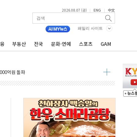
..지역축제 '불금전파, 송정'과 상생
2026.08.07 (금)
ENG
中文
|
|
비 본격화…'AI 데이터 기반 메디테크 혁신허브' 구상
로 출입 통제
패밀리 사이트
추돌…1명 심정지·5명 부상
금융
부동산
전국
문화·연예
스포츠
GAM
..진화헬기 3대 투입
 항소심도 징역 3년
000억원 돌파
 금융 지원
적금 완판
개...장바구니에 홈플러스 담아달라" 호소
금융지주 포용금융 조직개편 신호탄
' 유병호 구속 기소
린 종목이 두 배 넘어
 기후부 장관 "예측범위 벗어나도 즉시대응"
설연, AI 위험기상 기술 개발