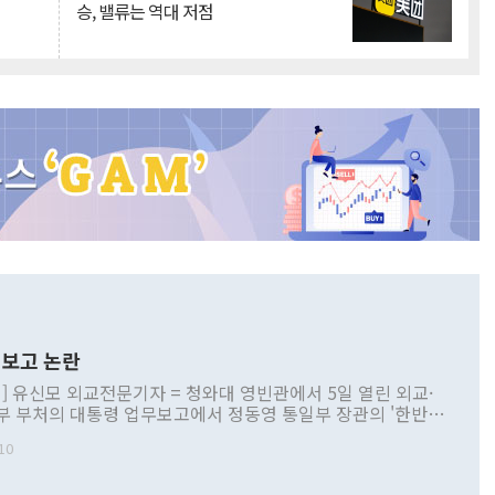
승, 밸류는 역대 저점
보고 논란
] 유신모 외교전문기자 = 청와대 영빈관에서 5일 열린 외교·
부 부처의 대통령 업무보고에서 정동영 통일부 장관의 '한반도
 구상'과 업무보고 발언이 논란을 빚고 있다. 이날 정 장관의
10
정부 내 조율을 거치지 않은 사안을 정책으로 추진하겠다고 공
는가 하면 사실 관계에 맞지 않은 설명도 있었다. 이재명 대통