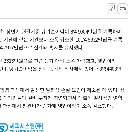
가
유니슨 "국내생산세액공제·인증제
가
창호 교체하다 난간 무너져…대전서
장동혁 "규제와 대출 풀고 재개발
올해 상반기 연결기준 당기순이익이 8억9004만원을 기록하며
[속보] 종합특검, '尹 관저 이전 
 지난해 같은 기간보다 소폭 감소한 101억6332만원을 기록
AI에 승부 건 네이버…내년 AI 
억7927만원으로 집계돼 흑자를 유지했다.
억2313만원으로 전년 동기 대비 소폭 하락했고, 영업이익
갔다. 당기순이익은 전년 동기의 적자에서 벗어나 8억4408만
합병 과정에서 발생한 일회성 손실 요인이 해소된 데 있다. 상
요 대기업들의 설비 투자가 지연되면서 매출에 일시적인 영향
확대 과정에서 판관비가 증가해 영업이익이 소폭 감소했다.