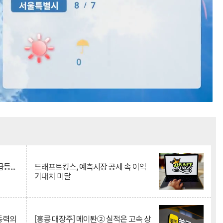
Mute
등...
드래프트킹스, 예측시장 공세 속 이익
기대치 미달
 동력의
[홍콩 대장주] 메이퇀② 실적은 고속 상