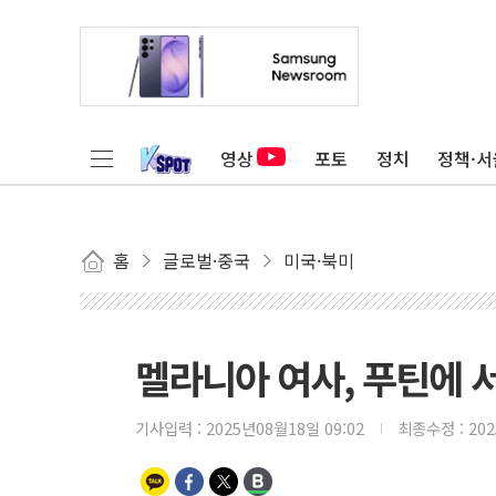
영상
포토
정치
정책·서
홈
글로벌·중국
미국·북미
멜라니아 여사, 푸틴에 
기사입력 :
2025년08월18일 09:02
최종수정 :
20