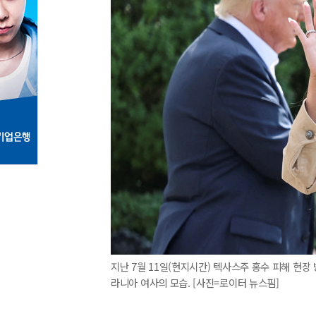
지난 7월 11일(현지시간) 텍사스주 홍수 피해 현장
라니아 여사의 모습. [사진=로이터 뉴스핌]