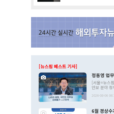
[뉴스핌 베스트 기사]
정동영 업무
[서울=뉴스핌
안보 분야 정
평화공존 발전
2026-08-06 06:
발언 중에는 
언한 것이 있
령은 공개적으
6월 경상수
주의적 희망에