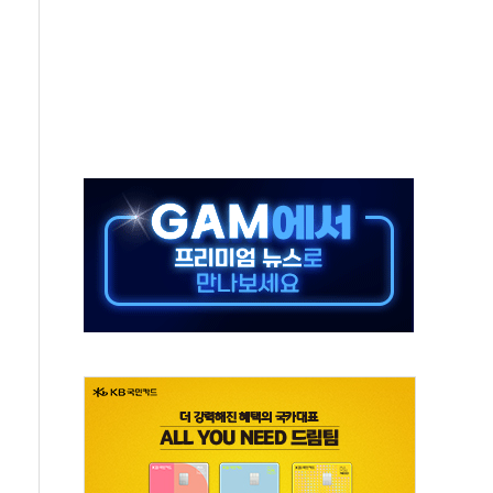
 임성근 전 사단장 항소심도 징역 3년 선고
위원회 전체회의서 발언하는 장동혁 대표
인' 50대 남성 구속 송치
년 새 7배 늘었다...폭염 대책비는 8.6배 증가
여름"…구윤철, 쪽방촌 폭염 대응상황 점검
싱… '유로화 팔아 엔화 부양' 사후 통보만