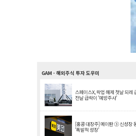
GAM
- 해외주식 투자 도우미
스페이스X, 락업 해제 첫날 되레 급
전날 급락이 '예방주사'
[홍콩 대장주] 메이퇀 ③ 신성장
'폭발적 성장'