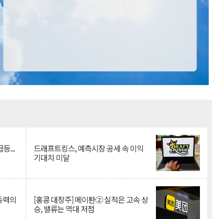
Mute
등...
드래프트킹스, 예측시장 공세 속 이익
기대치 미달
 동력의
[홍콩 대장주] 메이퇀② 실적은 고속 상
승, 밸류는 역대 저점