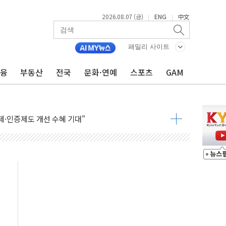
2026.08.07 (금)
ENG
中文
|
|
FO, 금융지주 포용금융 조직개편 신호탄
감사 무마' 유병호 구속 기소
패밀리 사이트
 하락…내린 종목이 두 배 넘어
금융
부동산
전국
문화·연예
스포츠
GAM
위…김성환 기후부 장관 "예측범위 벗어나도 즉시대응"
예측"…건설연, AI 위험기상 기술 개발
·인증제도 개선 수혜 기대"
져…대전서 50대 일용직 추락 사망
고 재개발·재건축 촉진하는 것이 부동산 정상화"
저 이전 감사 무마' 유병호 감사위원 구속 기소
년 AI 팩토리 매출 본격화
개입...4월 말 '56조원' 사상 최대
스타트업 지원 프로그램 성료
의' 차가원 대표 구속 송치
국민만 잡아"