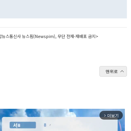
뉴스통신사 뉴스핌(Newspim), 무단 전재-재배포 금지>
맨위로
더보기
arrow_forward_ios