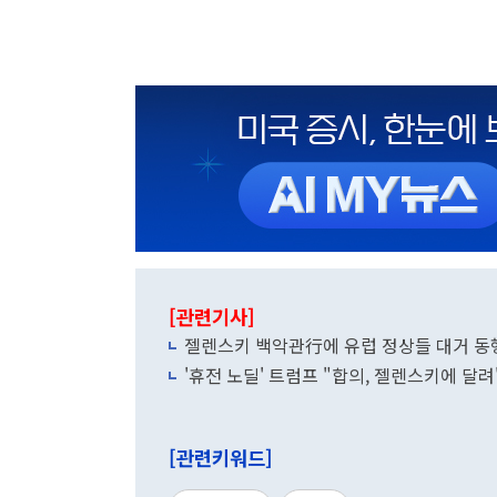
[관련기사]
젤렌스키 백악관行에 유럽 정상들 대거 동행
'휴전 노딜' 트럼프 "합의, 젤렌스키에 달려
[관련키워드]