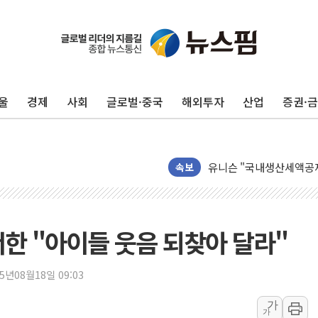
하나금융이 쏘아 올린 CI
종합특검, '尹 관저 이전 
코스피·코스닥 오전 동반
울
경제
사회
글로벌·중국
해외투자
산업
증권·
'입추'인데 연일 찜통더
"최대 2시간 앞서 침수 
유니슨 "국내생산세액공제
속보
창호 교체하다 난간 무너
장동혁 "규제와 대출 풀
[속보] 종합특검, '尹 관
서한 "아이들 웃음 되찾아 달라"
AI에 승부 건 네이버…내
日, 4~6월 105조원 환시 
25년08월18일 09:03
오렌지플래닛 창업재단, 
경찰, '300억대 사기 혐
가
가
장동혁 "집값 올려놓고 