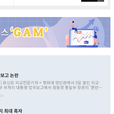
보고 논란
] 유신모 외교전문기자 = 청와대 영빈관에서 5일 열린 외교·
부 부처의 대통령 업무보고에서 정동영 통일부 장관의 '한반도
 구상'과 업무보고 발언이 논란을 빚고 있다. 이날 정 장관의
10
정부 내 조율을 거치지 않은 사안을 정책으로 추진하겠다고 공
는가 하면 사실 관계에 맞지 않은 설명도 있었다. 이재명 대통
로 신중을 기해 달라고 경고했고, 조현 외교부 장관은 '이상
지 최대 흑자
 근거한 비현실적 구상'이라는 비판을 내놨다. 그동안 정 장