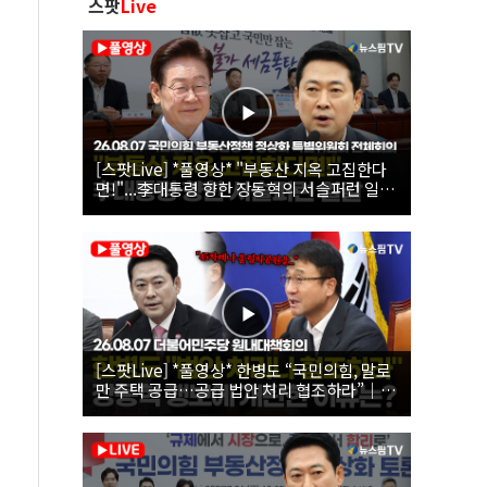
스팟
Live
[스팟Live] *풀영상* "부동산 지옥 고집한다
면!"...李대통령 향한 장동혁의 서슬퍼런 일갈
| 26.08.07 국민의힘 부동산정책 정상화 특별
위원회 전체회의
[스팟Live] *풀영상* 한병도 “국민의힘, 말로
만 주택 공급…공급 법안 처리 협조하라”｜
26.08.07 더불어민주당 원내대책회의