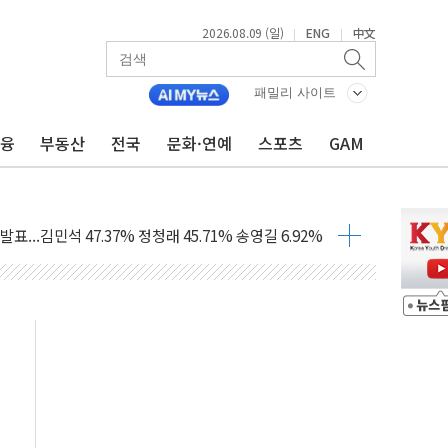
2026.08.09 (일)
ENG
中文
|
|
1.48%p' 차 선두 유지...金 46.01% vs 鄭 44.53%
기 당선...합산득표율 68.63%
패밀리 사이트
해 10대 구속…범행 후 반려견도 죽여
금융
부동산
전국
문화·연예
스포츠
GAM
 정청래에 승리…金 48.54% vs 鄭 44.40%
경선 결과...김민석 48.54% 정청래 44.40%
발표...김민석 47.37% 정청래 45.71% 송영길 6.92%
발표...정청래 47.82% 김민석 46.35% 송영길 5.83%
발표...김민석 50.30% 정청래 41.94% 송영길 7.76%
객 400명 맞이…"마음 잇는 시간 되길"
 지급 확정되나…재상고 앞두고 막판 셈법
'행복상자' 전달
극기 거꾸로' 논란…이틀만에 철거
 예술·체육요원 최대 33% 감축
 역대 최대폭 감소한 9.4%↓…유통업계 양극화 심화