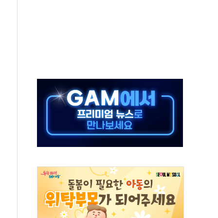
 특사'로 콜롬비아 대통령 취임식 참석
시간당 30mm 강한 비...호우 피해 없어
방…野 "청년 우롱 기괴" vs 與 "송구한 해프닝"
 2026'서 어린이 과학연극 2편 수상
우스' 잠실점, 직장인 핫플레이스로 부상
정 조율 완료…초고가·비거주 1주택 등 여론 수렴"