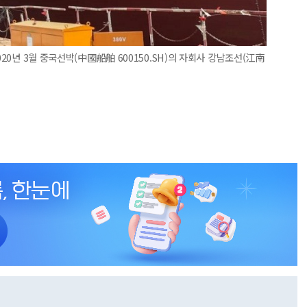
020년 3월 중국선박(中國船舶 600150.SH)의 자회사 강남조선(江南