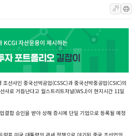
가
윤준병·이해민 의원, '정부
가
'호우·산사태 주의보' 울진 
여야, 황희 '버스 하우스' 공
풀무원재단, '국제과학연극제
현대그린푸드 '텍사스로드하
與 "세제개편안 8월 말 당
영 조선사인 중국선박공업(CSSC)과 중국선박중공업(CSIC)의
조선사로 거듭난다고 월스트리트저널(WSJ)이 현지시간 11일
기업결합 승인을 받아 상해 증시에 단일 기업으로 등록될 예정
트럼프 미국 대통령의 관세 정책으로 야기된 중국 조선업의