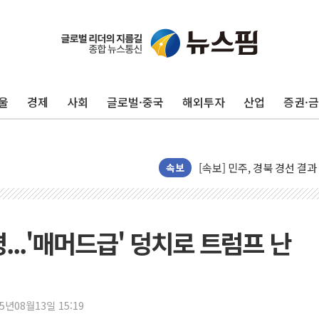
[종합] 김민석, 정청래에 누적 '
민주당 경북도당위원장에 오중
인천서 말다툼 중 어머니 살
울
경제
사회
글로벌·중국
해외투자
산업
증권·
김민석, 강원·대구·경북 경선서
[속보] 민주, 강원·대구·경북 
[속보] 민주, 경북 경선 결과 
[속보] 민주, 대구 경선 결과 
속보
[속보] 민주, 강원 경선 결과 
정재헌 CEO, SKT 장기고
최태원, 노소영에 9440억
...'매머드급' 덩치로 트럼프 난
하나금융, 명동 소상공인에 
인천시 광복절 현수막 '태
병무청, 보충역 전면 손질…
25년08월13일 15:19
홈플러스發 대형마트 판매,