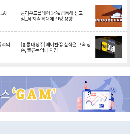
.AI
클라우드플레어 14% 급등해 신고
점...AI 지출 확대에 전망 상향
 동력의
[홍콩 대장주] 메이퇀② 실적은 고속 상
승, 밸류는 역대 저점