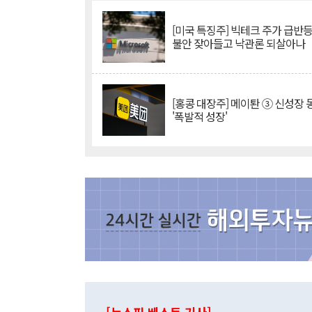
[미국 특징주] 빅테크 주가 급반등..
불안 잦아들고 낙관론 되살아나
[홍콩 대장주] 메이퇀 ③ 신성장
'폭발적 성장'