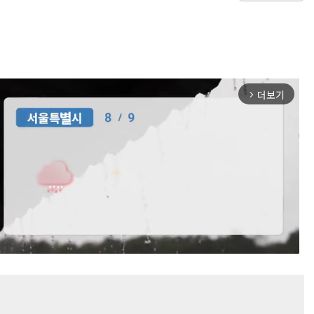
더보기
arrow_forward_ios
Mute