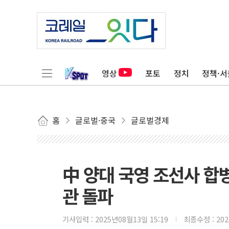
영상
포토
정치
정책·서
홈
글로벌·중국
글로벌경제
中 양대 국영 조선사 합병
관 돌파
기사입력 :
2025년08월13일 15:19
최종수정 :
20