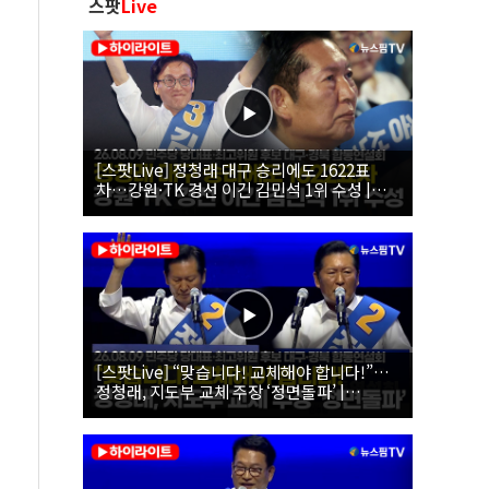
스팟
Live
[스팟Live] 정청래 대구 승리에도 1622표
차…강원·TK 경선 이긴 김민석 1위 수성 |
26.08.09 더불어민주당 당대표·최고위원 후
보 대구·경북 합동연설회
[스팟Live] “맞습니다! 교체해야 합니다!”…
정청래, 지도부 교체 주장 ‘정면돌파’ |
26.08.09 더불어민주당 당대표·최고위원 후
보 대구·경북 합동연설회