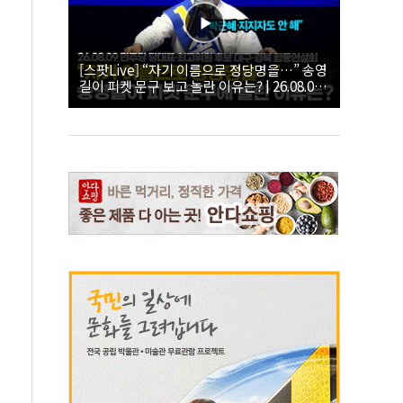
[스팟Live] “자기 이름으로 정당명을…” 송영
길이 피켓 문구 보고 놀란 이유는? | 26.08.09
더불어민주당 당대표·최고위원 후보 대구·경
북 합동연설회