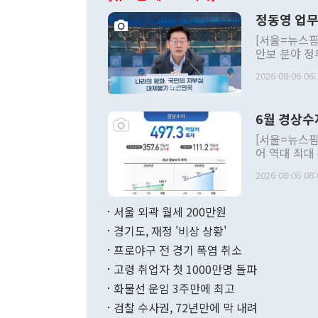
정동영 업무
[서울=뉴스핌
안보 분야 정
평화공존 발전
2026-08-06 06:
발언 중에는 
언한 것이 있
령은 공개적으
6월 경상수
주의적 희망에
관의 대북 정
[서울=뉴스핌
관 부처 장관
어 역대 최대
관의 무리한 
출 호조로 월
다. [정동영 통일부 장관이 지난달 23일 오후 서울 종로구 정부서울청사에
2026-08-06 08:
료=한국은행] 한국은행이 6일 발표한 '2026년 6월 국제수지(잠정)'에
서 취임 1주년 
면 지난 6월
부 장관 권한
1000만달러
서울 외곽 월세 200만원
발전 구상'을
이에 따라 올
적 갈등 해결
경기도, 재정 '비상 상황'
했다. 경상수
결과 혐오의 
9000만달러
프로야구 전 경기 폭염 취소
년간의 CVI
지 기준 상품
고령 취업자 첫 1000만명 돌파
무너졌다고도 
며 월간 기준
현실을 바꾸는
달러로 38.
화물선 운임 3주만에 최고
를 평화 체제
196.9% 급
검찰 수사권, 72년만에 막 내려
함께 4자 대
수출은 160