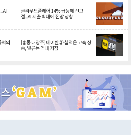
.AI
클라우드플레어 14% 급등해 신고
점...AI 지출 확대에 전망 상향
 동력의
[홍콩 대장주] 메이퇀② 실적은 고속 상
승, 밸류는 역대 저점