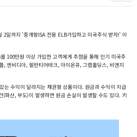
美, 이란전 출구전략 만지작
강릉·동해·삼척 시간당 최대 
폐기물 수거하다 참변…60대
 2일까지 '중개형ISA 전용 ELB가입하고 미국주식 받자!' 이
서울 중랑구 주택가서 흉기 난
李대통령 "결혼 때문에 손해 
여수 오동도 인근 해상서 모
B를 100만원 이상 가입한 고객에게 추첨을 통해 인기 미국주
추미애, '위안부' 피해자 기림
애플, 엔비디아, 팔란티어테크, 아이온큐, 그랩홀딩스, 비앤지
인천 선재도 갯벌서 해루질 중
인천서 말다툼 중 어머니 흉기
 있는 수익이 달라지는 채권형 상품이다. 원금과 수익이 지급
'화합' 꺼낸 김민석에 '뻔뻔
(파산, 부도)이 발생하면 원금 손실이 발생할 수도 있다. 키