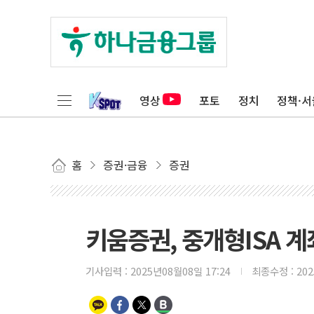
영상
포토
정치
정책·서
홈
증권·금융
증권
키움증권, 중개형ISA 계
기사입력 :
2025년08월08일 17:24
최종수정 :
20