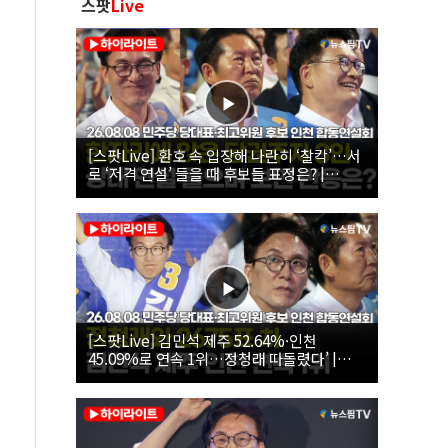
스팟
Live
[스팟Live] 환호 속 입장해 나란히 ‘찰칵’…서
로 ‘저격 연설’ 들을 때 후보들 표정은? |
26.08.08 더불어민주당 당대표·최고위원 후
보 인천 합동연설회
[스팟Live] 김민석 제주 52.64%·인천
45.09%로 연속 1위…정청래 따돌렸다’ |
26.08.08 더불어민주당 당대표·최고위원 후
보 인천 합동연설회