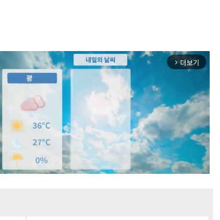
더보기
arrow_forward_ios
Mute