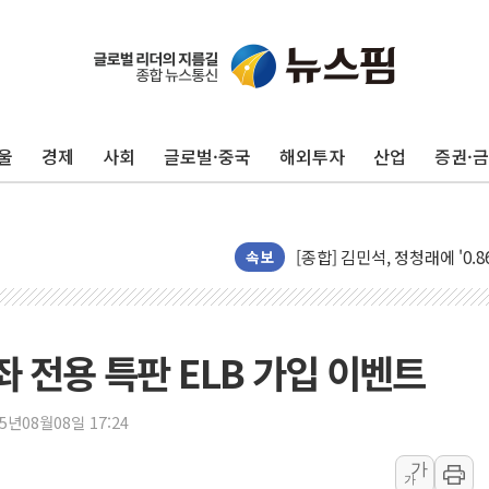
울
경제
사회
글로벌·중국
해외투자
산업
증권·
포항시 재난예산 40억 긴급 
울진·영덕 '호우특보'-포항 '
[종합] 김민석, 정청래에 '0.86
속보
인천 합동연설회 나선 송영길
김민석, 2주차 제주·인천 경선서
인사하는 김민석 당대표 후보
좌 전용 특판 ELB 가입 이벤트
[속보] 민주, 제주·인천 경선 결
[속보] 민주, 인천 경선 결과 발
25년08월08일 17:24
[속보] 민주, 제주 경선 결과 발
가
가
이번주 국내 주요 금융일정(8.1