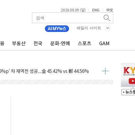
2026.08.09 (일)
ENG
中文
|
|
패밀리 사이트
금융
부동산
전국
문화·연예
스포츠
GAM
투입…고수온 양식장 복구·지원 '총력'
산사태 주의보'...경북도, 호우 피해·통제구간 없어
%p' 차 재역전 성공...金 45.42% vs 鄭 44.56%
·정청래·김민석 당대표 후보
 정청래에 승리...47.75% vs 42.08%
과 발표...김민석 47.75% 정청래 42.08%
표...김민석 45.09% 정청래 43.27% 송영길 11.63%
표...김민석 52.64% 정청래 39.89% 송영길 7.47%
0~8.14)