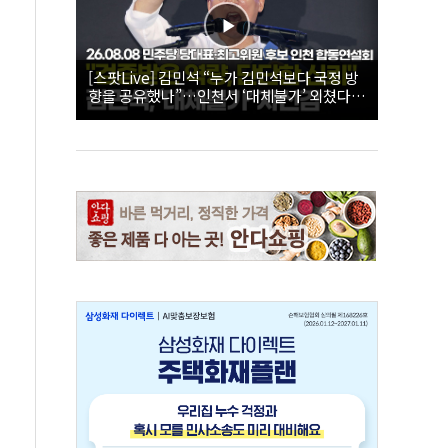
[스팟Live] 김민석 “누가 김민석보다 국정 방
향을 공유했나”…인천서 ‘대체불가’ 외쳤다 |
26.08.08 더불어민주당 당대표·최고위원 후
보 인천 합동연설회