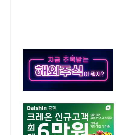
…공습 한계·탄약 부족 현실화
50㎜ 폭우…강원 동해안 강한 비 이어져
 환경미화원 수거차에 치여 사망
동…60대 남성 2명 숨져
보는 일 없게"…'결혼 페널티' 22개 과제 손본다
터보트 전복…1명 사망·1명 실종
의 날 참석..."국제적 시민 연대로 목소리 내야"
 실종 60대 나흘만에 숨진 채 발견
 살해 10대 아들 체포
' 받아친 정청래…제주 연설서 신경전 고조