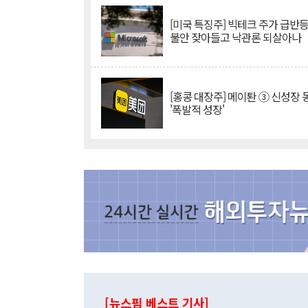
[미국 특징주] 빅테크 주가 급반등..
불안 잦아들고 낙관론 되살아나
[홍콩 대장주] 메이퇀 ③ 신성장
'폭발적 성장'
[뉴스핌 베스트 기사]