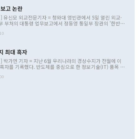
보고 논란
] 유신모 외교전문기자 = 청와대 영빈관에서 5일 열린 외교·
부 부처의 대통령 업무보고에서 정동영 통일부 장관의 '한반도
 구상'과 업무보고 발언이 논란을 빚고 있다. 이날 정 장관의
10
정부 내 조율을 거치지 않은 사안을 정책으로 추진하겠다고 공
는가 하면 사실 관계에 맞지 않은 설명도 있었다. 이재명 대통
로 신중을 기해 달라고 경고했고, 조현 외교부 장관은 '이상
지 최대 흑자
 근거한 비현실적 구상'이라는 비판을 내놨다. 그동안 정 장
책 관련 발언이 물의를 빚은 적은 여러 번 있지만 대통령과 유
] 박가연 기자 = 지난 6월 우리나라의 경상수지가 전월에 이
이 공개적으로 부정적 입장을 표명한 것은 이례적이다. 정 장
 흑자를 기록했다. 반도체를 중심으로 한 정보기술(IT) 품목 수
대북 접근법과 월권을 제어해야 한다는 목소리도 높아지고 있
간 상품수출이 처음으로 1000억달러를 넘어선 영향이다. [자
00
 따르
기자간담회를 하고 있다. [사진=통일부] 2026.07.23 ◆통일
 경상수지는 497억3000만달러 흑자로 집계됐다. 전월(386억
 넘어선 주장 정 장관은 이날 업무보고에서 '한반도 평화공존
)에 이어 두 달 연속 월간 기준 역대 최대 기록을 갈아치웠다.
 설명하면서 이재명 정부 2년차 핵심 과제로 상호 존중·평화
해 상반기 누적 경상수지 흑자는 1910억1000만달러를 기록
·핵 없는 한반도 등 3대 기본 방향을 제시했다. 정 장관은 "대
지 흑자를 견인한 것은 상품수지다. 6월 상품수지는 478억
언어는 멈춰야 한다"면서 주적 용어 대체를 주장했다. 지난 25
 흑자를 기록하며 전월에 이어 역대 최대를 다시 썼다. 국제수
D(완전하고 검증가능하며 되돌릴 수 없는 비핵화) 구도는 이미
수출은 1123억7000만달러로 전년 동월 대비 84.5% 증가하
했다. 또 "현 시점에서 흘러간 선(先)비핵화만 되뇌는 것은
 처음으로 1000억달러를 넘어섰다. 상품수입은 644억8000만
 데 힘이 되지 않는다"고 주장했다. 정 장관은 또 "정전 체제
6% 늘었다. 통관 기준으로는 반도체 수출이 전년 동월 대비
로 바꾸는 논의에 착수하겠다"면서 "북·미 정상회담 견인과
증했고 컴퓨터·주변기기(SSD)는 282.7% 증가했다. IT 품목
화의 동력을 확보하기 위해 최선을 다할 것"이라고 말했다. 하
.4% 늘었으며 비IT 품목도 ▲석유제품(47.5%) ▲화공품