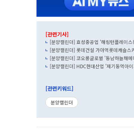
[관련기사]
[분양캘린더] 효성중공업 '해링턴플레이스풍무
[분양캘린더] 롯데건설 가야역롯데캐슬스카이
[분양캘린더] 코오롱글로벌 '동남하늘채에디
[분양캘린더] HDC현대산업 '제기동역아이파
[관련키워드]
분양캘린더