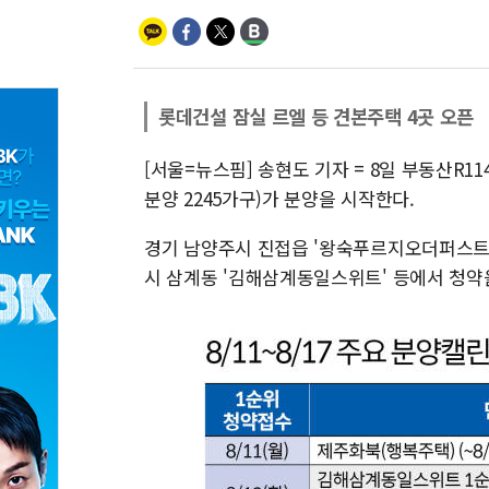
롯데건설 잠실 르엘 등 견본주택 4곳 오픈
[서울=뉴스핌] 송현도 기자 = 8일 부동산R11
분양 2245가구)가 분양을 시작한다.
경기 남양주시 진접읍 '왕숙푸르지오더퍼스트1·
시 삼계동 '김해삼계동일스위트' 등에서 청약