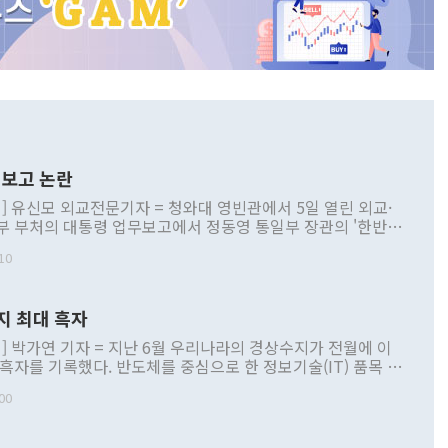
보고 논란
] 유신모 외교전문기자 = 청와대 영빈관에서 5일 열린 외교·
부 부처의 대통령 업무보고에서 정동영 통일부 장관의 '한반도
 구상'과 업무보고 발언이 논란을 빚고 있다. 이날 정 장관의
10
정부 내 조율을 거치지 않은 사안을 정책으로 추진하겠다고 공
는가 하면 사실 관계에 맞지 않은 설명도 있었다. 이재명 대통
로 신중을 기해 달라고 경고했고, 조현 외교부 장관은 '이상
지 최대 흑자
 근거한 비현실적 구상'이라는 비판을 내놨다. 그동안 정 장
책 관련 발언이 물의를 빚은 적은 여러 번 있지만 대통령과 유
] 박가연 기자 = 지난 6월 우리나라의 경상수지가 전월에 이
이 공개적으로 부정적 입장을 표명한 것은 이례적이다. 정 장
 흑자를 기록했다. 반도체를 중심으로 한 정보기술(IT) 품목 수
대북 접근법과 월권을 제어해야 한다는 목소리도 높아지고 있
간 상품수출이 처음으로 1000억달러를 넘어선 영향이다. [자
00
 따르
기자간담회를 하고 있다. [사진=통일부] 2026.07.23 ◆통일
 경상수지는 497억3000만달러 흑자로 집계됐다. 전월(386억
 넘어선 주장 정 장관은 이날 업무보고에서 '한반도 평화공존
)에 이어 두 달 연속 월간 기준 역대 최대 기록을 갈아치웠다.