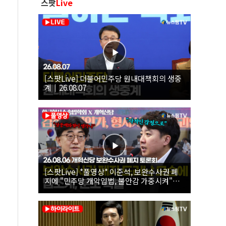
스팟
Live
[스팟Live] 더불어민주당 원내대책회의 생중
계｜26.08.07
[스팟Live] *풀영상* 이준석, 보완수사권 폐
지에 "민주당 개악입법, 불안감 가중시켜"｜
26.08.06 개혁신당 보완수사권 폐지 토론회