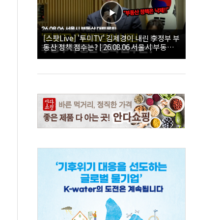
[스팟Live] '투미TV' 김제경이 내린 李정부 부
동산 정책 점수는? | 26.08.06 서울시 부동산
대토론회