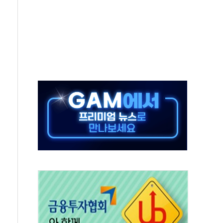
단' 행정명령 서명…출생시민권 제한 재시동
것"…군수품 부족설 일축 "막대한 무기 보유"
적 방어…다음 과제는 '외형 확대'
해협 통항 제한 검토에 유가 3% 급등…금값 보합
하락…다우 5거래일 랠리 '마침표'
개방 합의 막바지.."美와 직접 협상 없어"
정청래·김민석 후보 - 8월 7일
동산정책 2차 점검회의…주택 공급 대책 막바지 조율
)