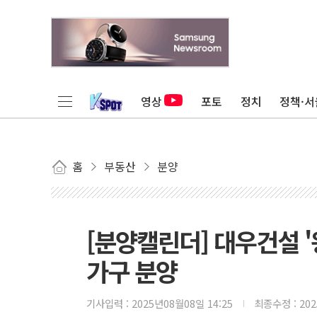
영상
포토
정치
정책·서
홈
부동산
분양
[분양캘린더] 대우건설 
가구 분양
기사입력 :
2025년08월08일 14:25
최종수정 :
20