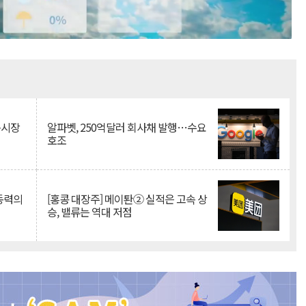
Mute
측시장
알파벳, 250억달러 회사채 발행…수요
호조
 동력의
[홍콩 대장주] 메이퇀② 실적은 고속 상
승, 밸류는 역대 저점