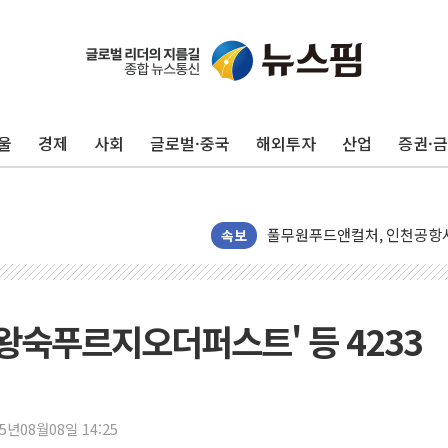
울
경제
사회
글로벌·중국
해외투자
산업
증권·
네이버, AI 투자로 숨 고르
카카오스타일 지그재그, '직잭
풀무원푸드앤컬처, 인천공항서
애경산업, 서울시 취약계층 위
속보
중기부, 떡국·떡볶이떡 제조업 
[브라질증시] 금리 인하에도 추
[뉴스핌 이 시각 PICK] 李, 
'왕숙푸르지오더퍼스트' 등 4233
카드사 고객 유입 창구 된 '
제나벨, 배우 공승연 브랜드 
트럼프, 폴리실리콘·태양광에 
25년08월08일 14:25
[채권/외환] 국제유가 급등에