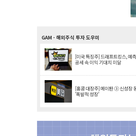
GAM
- 해외주식 투자 도우미
[미국 특징주] 드래프트킹스, 예
공세 속 이익 기대치 미달
[홍콩 대장주] 메이퇀 ③ 신성장
'폭발적 성장'