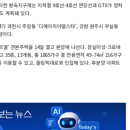
위치한 왕숙지구에는 지하철 9호선·4호선 연장선과 GTX가 정차
지도 계획돼 있다.
경기 과천시 주암동 '디에이치아델스타', 강원 원주시 무실동
정이다.
엘' 견본주택을 14일 열고 분양에 나선다. 잠실미성·크로바
5층, 13개동, 총 1865가구 중 전용면적 45~74㎡ 216가구
등을 이용할 수 있고, 올림픽대로와 인접해 있다. 후분양 아파트