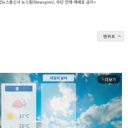
뉴스통신사 뉴스핌(Newspim), 무단 전재-재배포 금지>
맨위로
더보기
arrow_forward_ios