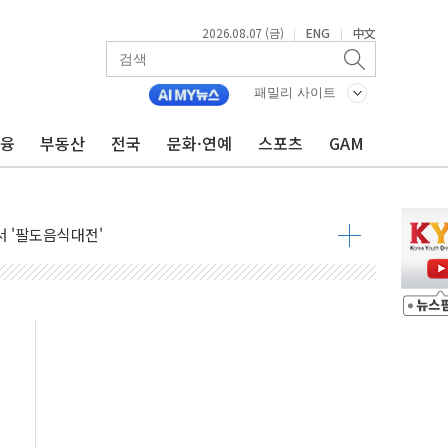
2026.08.07 (금)
ENG
中文
|
|
패밀리 사이트
금융
부동산
전국
문화·연예
스포츠
GAM
기…매출 16% 늘고 영업이익은 제자리
뷰티 페스타'…최대 91% 할인
 '팔도음식대전'
해 53억원 상당 통큰 기부
'생계형 적합업종' 재지정...5년 더 보호
가 완화 불확실성에 1.2% 하락 마감
오늘 부동산 2차 회의 外
트래블카드'…휴가철 넘어 장기 고객 묶는다
모델 발탁… 부산 광안서 약국 팝업스토어 운영
15% 관세…한국 등엔 '합산 상한' 적용
 미 국채금리·달러 동반 상승…시장, 美 고용지표 촉각