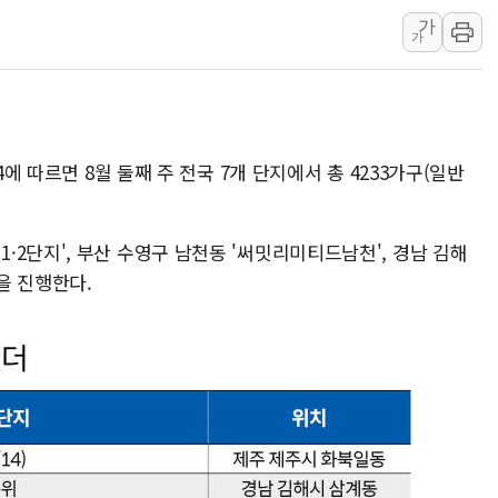
가
트럼프, '원정출산 시민권 차
가
트럼프 "이란전 조만간 끝날 
현대리바트, 원가 개선으로 실
[금/유가] 이란의 호르무즈 
뉴욕증시, 유가·금리 부담에 
4에 따르면 8월 둘째 주 전국 7개 단지에서 총 4233가구(일반
이란, 오만과 호르무즈 해협 재
[민주 당권주자 일정] 송영길·
2단지', 부산 수영구 남천동 '써밋리미티드남천', 경남 김해
李대통령, 오늘 오후 2시 부
을 진행한다.
[오늘의 정치일정] 8월 7일(금