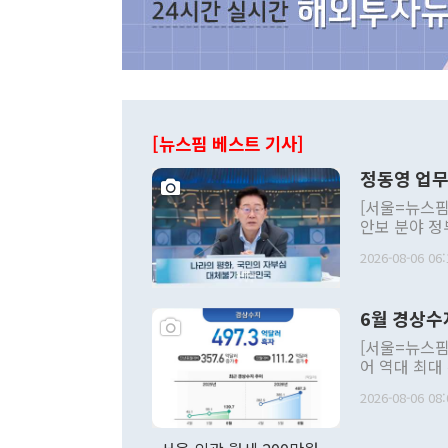
[뉴스핌 베스트 기사]
정동영 업무
[서울=뉴스핌
안보 분야 정
평화공존 발전
2026-08-06 06:
발언 중에는 
언한 것이 있
령은 공개적으
6월 경상수
주의적 희망에
관의 대북 정
[서울=뉴스핌
관 부처 장관
어 역대 최대
관의 무리한 
출 호조로 월
다. [정동영 통일부 장관이 지난달 23일 오후 서울 종로구 정부서울청사에
2026-08-06 08:
료=한국은행] 한국은행이 6일 발표한 '2026년 6월 국제수지(잠정)'에
서 취임 1주년 
면 지난 6월
부 장관 권한
1000만달러