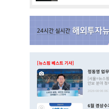
[뉴스핌 베스트 기사]
정동영 업무
[서울=뉴스핌
안보 분야 정
평화공존 발전
2026-08-06 06:
발언 중에는 
언한 것이 있
령은 공개적으
6월 경상수
주의적 희망에