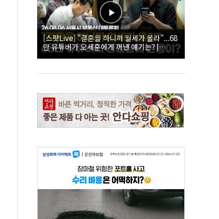
[스팟Live] "결혼을 하니까 월세가 올라"...68
만 유튜버가 오세훈에게 꺼낸 얘기는? |
26.08.06 서울시 부동산 대토론회