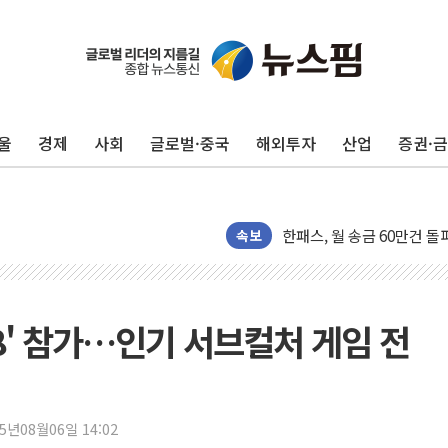
울
경제
사회
글로벌·중국
해외투자
산업
증권·
한국투자증권, 국내 최초 
[IPO] 니어스랩 "피지컬 
한패스, 월 송금 60만건 돌
속보
李대통령 "청소년 SNS 
초등학교 앞서 '쾅'…대전 
중소기업계 "세제개편안 기
8' 참가…인기 서브컬처 게임 전
"전월세 대책 없고 집값만
배틀그라운드 모바일 월드
청와대 "내일 부동산 점검 
케이피에프, 2분기 매출액 
25년08월06일 14:02