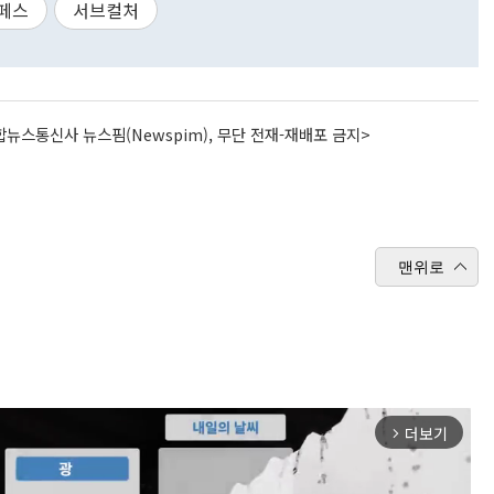
페스
서브컬처
뉴스통신사 뉴스핌(Newspim), 무단 전재-재배포 금지>
맨위로
더보기
arrow_forward_ios