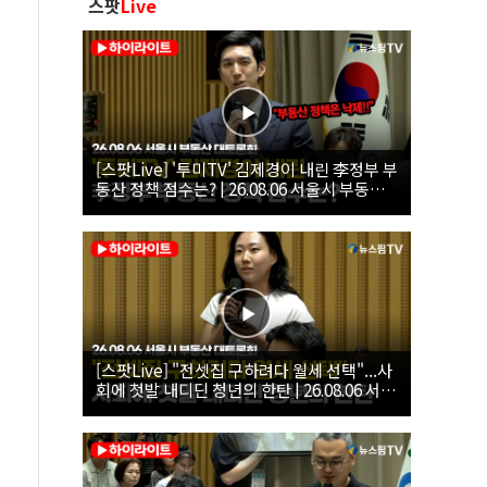
스팟
Live
[스팟Live] '투미TV' 김제경이 내린 李정부 부
동산 정책 점수는? | 26.08.06 서울시 부동산
대토론회
[스팟Live] "전셋집 구하려다 월세 선택"...사
회에 첫발 내디딘 청년의 한탄 | 26.08.06 서울
시 부동산 대토론회