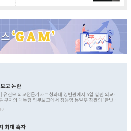
보고 논란
] 유신모 외교전문기자 = 청와대 영빈관에서 5일 열린 외교·
부 부처의 대통령 업무보고에서 정동영 통일부 장관의 '한반도
 구상'과 업무보고 발언이 논란을 빚고 있다. 이날 정 장관의
10
정부 내 조율을 거치지 않은 사안을 정책으로 추진하겠다고 공
는가 하면 사실 관계에 맞지 않은 설명도 있었다. 이재명 대통
로 신중을 기해 달라고 경고했고, 조현 외교부 장관은 '이상
지 최대 흑자
 근거한 비현실적 구상'이라는 비판을 내놨다. 그동안 정 장