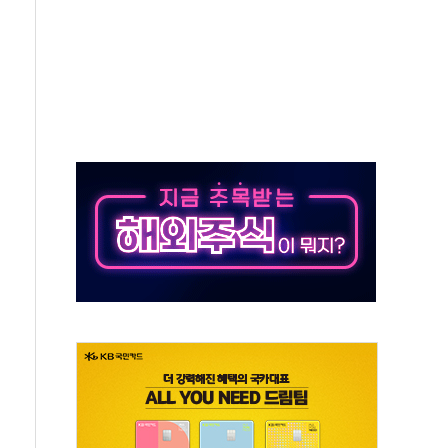
, 중고령층엔 안정을"…세대상생 일자리 특위 출범
16% 증가…역대 2분기 최대 실적
용률 40%로 높인다…2040 RE100 속도
멸종위기종 밀수 조직 적발
미래세대와 전통문화 소통 자리, 꾸준히 만들겠다"
'…용산어린이정원 활용 놓고 충돌 예고
'놀부' 법원에 기업회생 신청
GAM - 맛보기편 (8/6)
흡수합병…비대면 영상서비스 경쟁력 강화
족 직업체험 프로그램 진행