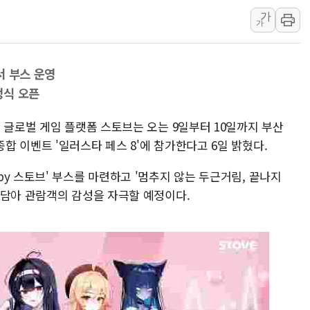
국민통합위 "청년엔 기회를
가
레드캡투어, 2분기 영업익 
가
HD건설기계, 재생에너지 사
아파트에 코브라가…검찰, 
서 부스 운영
윤영달 크라운해태 회장 "
정식 오픈
'주택 공급 vs 공원 보존
 글로벌 게임 플랫폼 스토브는 오는 9일부터 10일까지 부산
부대찌개·보쌈 프랜차이즈 
 이벤트 '일러스타 페스 8'에 참가한다고 6일 밝혔다.
깊이가 다른 글로벌 투자 정보 
원포유, 그린비파트너스 
y 스토브' 부스를 마련하고 '멈추지 않는 두근거림, 끝나지
넷마블문화재단, 임직원 가
 담아 관람객의 감성을 자극할 예정이다.