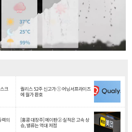
Mute
리스크
퀄리스 52주 신고가 ① 어닝서프라이즈
에 월가 환호
 동력의
[홍콩 대장주] 메이퇀② 실적은 고속 상
승, 밸류는 역대 저점