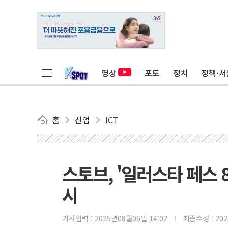
영상
포토
정치
정책·서
홈
산업
ICT
스토브, '일러스타 페스 
시
기사입력 :
2025년08월06일 14:02
최종수정 :
20