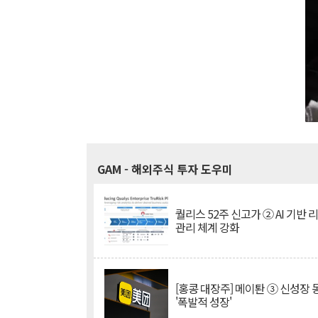
GAM
- 해외주식 투자 도우미
퀄리스 52주 신고가 ② AI 기반 
관리 체계 강화
[홍콩 대장주] 메이퇀 ③ 신성장
'폭발적 성장'