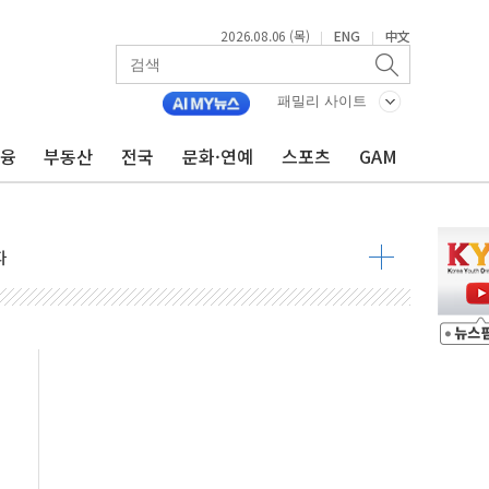
2026.08.06 (목)
ENG
中文
|
|
패밀리 사이트
금융
부동산
전국
문화·연예
스포츠
GAM
상반기 영업이익 2조 돌파
AI 자율비행 기술로 글로벌 방산 시장 공략"
파
제한, 형평성·여론 고려해야…충분한 사회적 논의 주문"
중구서 시내버스 등 3중 추돌·1명 부상
본방향 공감...현장 목소리 반영되길"
 오른다"…서울시 부동산 토론회서 쏟아진 우려
컵 파리서 개막
2차 회의"…주택 공급 방안 논의한다
2136억원