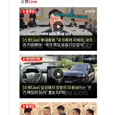
스팟
Live
[스팟Live] 李대통령 "국가폭력 피해자, 국가
가 치유해야…국가 책임 유효기간 없어"｜
26.08.07 국가폭력 피해자 위로 오찬
[스팟Live] 일상에서 장점이 더 돋보이는 '전
기 패밀리 SUV' 볼보 EX90