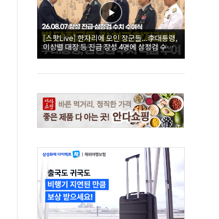
[스팟Live] 한자리에 모인 장군들...李대통령,
이상렬 대장 등 진급 장성 4명에 삼정검 수치
직접 수여｜26.08.07 장성 진급·삼정검 수치
수여식