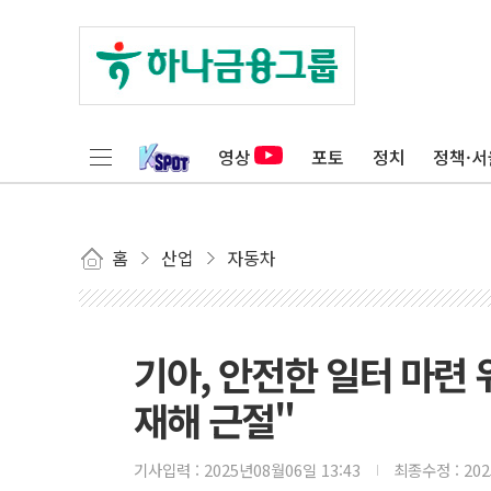
영상
포토
정치
정책·서
홈
산업
자동차
기아, 안전한 일터 마련 
재해 근절"
기사입력 :
2025년08월06일 13:43
최종수정 :
20