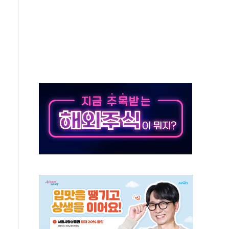
-서울시 '정책 엇박자'
생애최초만 경쟁 치열
래·ETF 매수에도 고유가·금리·입법 지연 '삼중 부담'
...석유·가스주 올랐지만 빈그룹이 상쇄
총수요 104.3GW 기록
 위기 고조되는 또 다른 중동 화약고
름나기 [뉴스핌 줌인]
 실시
 온열질환자 2872명
 與 내부서 '총선·대선 직격탄' 우려