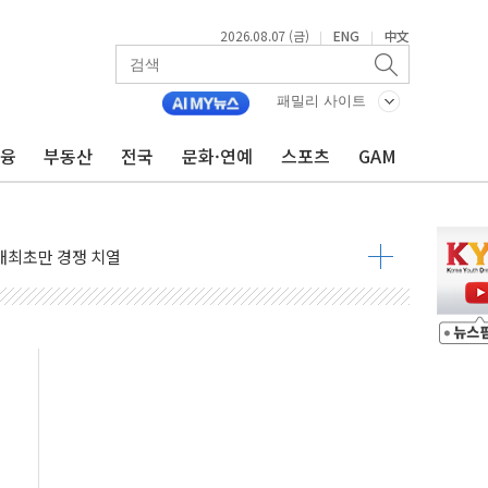
2026.08.07 (금)
ENG
中文
|
|
패밀리 사이트
금융
부동산
전국
문화·연예
스포츠
GAM
도 놀랍지 않아"
태양광 착공…여의도 1.6배 규모
...금융주 낙폭 커
정책 아냐" 해명
~9일 최대 100mm 호우
결… 수니파 국가들의 새 안보 협력 구도
비온 59㎡ 18억원대