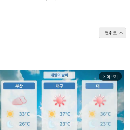
맨위로
더보기
arrow_forward_ios