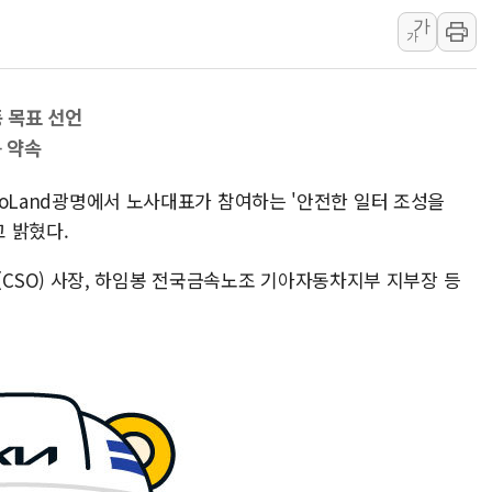
가
용산공원·그린벨트로 또 충돌…반복되는 국토부
가
[AI 부동산 투데이] 특공 전략도 '극과 극'…
[코인시황] 비트코인 6만4000달러대 횡보…고
동 목표 선언
[베트남 증시] 유동성 부진 지속, 강보합 마감
등 약속
'찜통더위'에 전력수요 역대 최고치 경신…한낮 
후티 반군, 예멘 정부군과 사우디 동시 공격…
utoLand광명에서 노사대표가 참여하는 '안전한 일터 조성을
42.5도 역대급 폭염…동물들도 특별식으로 여
 밝혔다.
경찰, 9월부터 '가족 사건' 못 맡는다…상피제
SO) 사장, 하임봉 전국금속노조 기아자동차지부 지부장 등
포스코홀딩스, 포스코인터·DX 지분 일부 매각
태국 학교서 중학생 총기 난사...최소 7명 사망
40.2도 찍은 서울 등 폭염중대경보 해제…누적
"文정부 악몽 재현 안돼"...李 부동산 세제안에