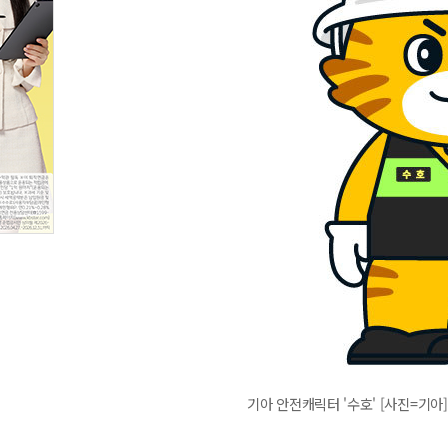
기아 안전캐릭터 '수호' [사진=기아]