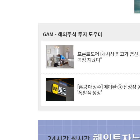
GAM
- 해외주식 투자 도우미
프론트도어 ② 사상 최고가 경신
곡점 지났다"
[홍콩 대장주] 메이퇀 ③ 신성장
'폭발적 성장'