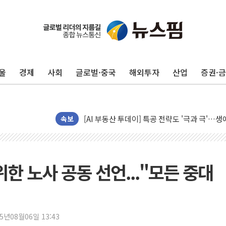
울
경제
사회
글로벌·중국
해외투자
산업
증권·
[사진] 빈살만과 에르도안의 만남
속보
이란와이어 "이란 최고지도자 위독…곧 사망해
남동발전, 해남군에 국내 최대 규모 400MW 
[인도증시] 중동 불안 속 유가 상승에 소폭 하락
위한 노사 공동 선언..."모든 중대
황희 '폐버스 청년주택' SNS 글 역풍에 "정부
폭염 누그러지고 가뭄 숙지나...경북동해안권 8
사우디·튀르키예·파키스탄, '공동방위협정' 체
25년08월06일 13:43
신길동 신축도 3.3㎡당 7250만원…써밋 클라