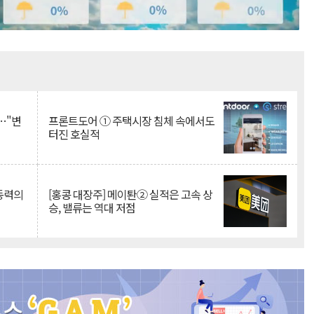
Mute
…"변
프론트도어 ① 주택시장 침체 속에서도
터진 호실적
 동력의
[홍콩 대장주] 메이퇀② 실적은 고속 상
승, 밸류는 역대 저점