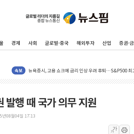
울
경제
사회
글로벌·중국
해외투자
산업
증권·
민주, 오늘 제주·인천 경선 결과 발표...'김민석 재역전 vs
한상협, 업계 개인정보 보안 새판 짠다…'자율규제단체' 
뉴욕증시, 고용 쇼크에 금리 인상 우려 후퇴…S&P500 
트럼프, 쿡 연준 이사 해임 재추진…"26일까지 의혹 소명"
속보
유럽증시, 美 고용 예상 밖 부진에 연준 금리 인상 가능성 
미 연준 매파 기세 꺾이나…고용 감소에 9월 동결 전망 우
[종합] 이슬람 수니파 3국, '공동방위협정' 체결… 이스라
발행 때 국가 의무 지원
트럼프, 백신·자폐증 행정명령 검토…"이르면 다음 주"
美 항소법원, 백악관 무도회장 공사 중단 명령…트럼프 제
25년08월04일 17:13
이란 핵심 원유 수출항 '하르그섬', 최근 1주일 이상 '올스
가
가
美 고용 쇼크에 엔화 장중 급등…시장은 "또 개입했나" 촉