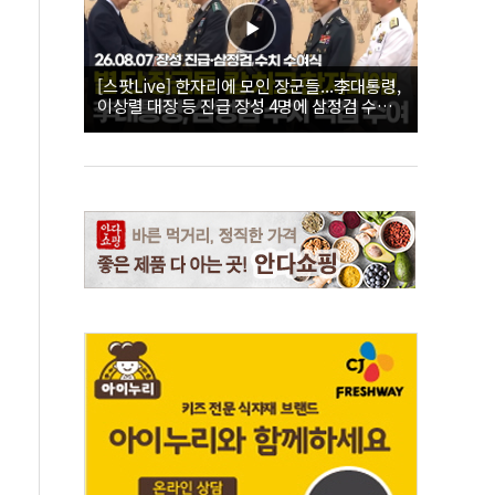
[스팟Live] 한자리에 모인 장군들...李대통령,
이상렬 대장 등 진급 장성 4명에 삼정검 수치
직접 수여｜26.08.07 장성 진급·삼정검 수치
수여식