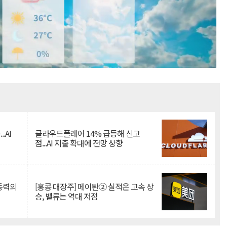
Mute
.AI
클라우드플레어 14% 급등해 신고
점...AI 지출 확대에 전망 상향
 동력의
[홍콩 대장주] 메이퇀② 실적은 고속 상
승, 밸류는 역대 저점