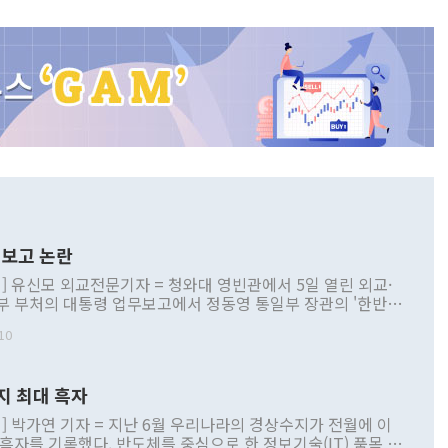
보고 논란
] 유신모 외교전문기자 = 청와대 영빈관에서 5일 열린 외교·
부 부처의 대통령 업무보고에서 정동영 통일부 장관의 '한반도
 구상'과 업무보고 발언이 논란을 빚고 있다. 이날 정 장관의
10
정부 내 조율을 거치지 않은 사안을 정책으로 추진하겠다고 공
는가 하면 사실 관계에 맞지 않은 설명도 있었다. 이재명 대통
로 신중을 기해 달라고 경고했고, 조현 외교부 장관은 '이상
지 최대 흑자
 근거한 비현실적 구상'이라는 비판을 내놨다. 그동안 정 장
책 관련 발언이 물의를 빚은 적은 여러 번 있지만 대통령과 유
] 박가연 기자 = 지난 6월 우리나라의 경상수지가 전월에 이
이 공개적으로 부정적 입장을 표명한 것은 이례적이다. 정 장
 흑자를 기록했다. 반도체를 중심으로 한 정보기술(IT) 품목 수