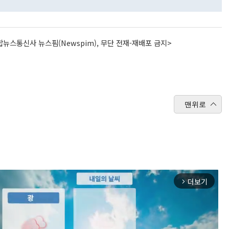
뉴스통신사 뉴스핌(Newspim), 무단 전재-재배포 금지>
맨위로
더보기
arrow_forward_ios