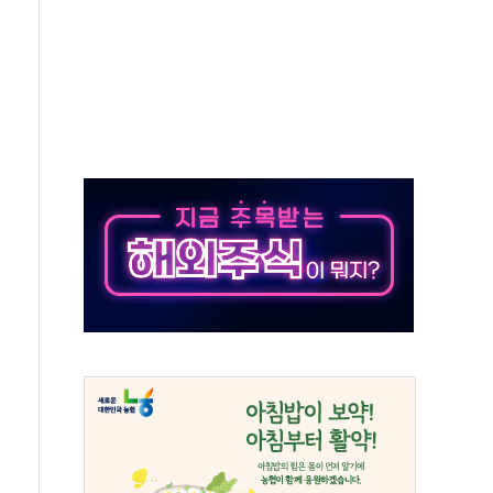
체주 '활짝'
스닥 선물 1%대 상승
상 기대 후퇴
·태양광주↑ VS 트레이드데스크·웬디스↓
 끝까지 찾겠다"
중 완화 전환점"