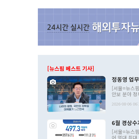
[뉴스핌 베스트 기사]
정동영 업무
[서울=뉴스핌
안보 분야 정
평화공존 발전
2026-08-06 06:
발언 중에는 
언한 것이 있
령은 공개적으
6월 경상수
주의적 희망에
관의 대북 정
[서울=뉴스핌
관 부처 장관
어 역대 최대