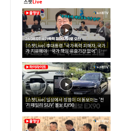
스팟
Live
[스팟Live] 李대통령 "국가폭력 피해자, 국가
가 치유해야…국가 책임 유효기간 없어"｜
26.08.07 국가폭력 피해자 위로 오찬
[스팟Live] 일상에서 장점이 더 돋보이는 '전
기 패밀리 SUV' 볼보 EX90