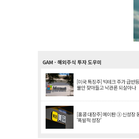
GAM
- 해외주식 투자 도우미
[미국 특징주] 빅테크 주가 급반등..
불안 잦아들고 낙관론 되살아나
[홍콩 대장주] 메이퇀 ③ 신성장
'폭발적 성장'