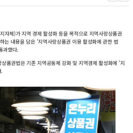
[AI MY 뉴스] 뉴욕 반도체주 프리뷰...美 고용 쇼크에 반도
뉴욕증시 프리뷰, 美 고용 쇼크에 금리 인상 우려 후퇴…나
[종합] 美 7월 고용 2만3000명 감소 '쇼크'…9월 금리 인
체(지자체)가 지역 경제 활성화 등을 목적으로 지역사랑상품권
[사진] 이슬람 수니파 3개국, 공동방위협정 체결
조하는 내용을 담은 '지역사랑상품권 이용 활성화에 관한 법
뉴욕증시 개장 전 특징주...아틀라시안·클라우드플레어
통과했다.
보훈부, 미 DPAA와 MOU… "6·25 미군 실종자 7359명
트럼프 "금리 내려야"…파월 때와 달리 워시엔 톤 낮춰
상품권법은 기존 지역공동체 강화 및 지역경제 활성화에 '지
특정 정치인 측근 포항시 정책특보 내정설...포항시 '시끌'
.
李 "해남 태양광, 대한민국 다음 100년 밑거름…수도권 집