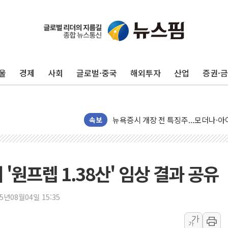
울
경제
사회
글로벌·중국
해외투자
산업
증권·
리투아니아 국방 "러, 우크라 드론으로
구광모, 내주 실리콘밸리서 젠슨 황 
뉴욕증시 개장 전 특징주...모더나
김정관 장관 "영업이익 N% 성과급
속보
뉴욕증시 프리뷰, 미 주가선물 AI주
청와대, 북한 단거리 탄도미사일 발사
금값 7주 만에 최고…美 고용 둔화·
'원프렙 1.38산' 임상 결과 공유
[인도증시] 중동 긴장 완화에 실적 호
러, 1인칭시점 드론으로 우크라 민간
25년08월04일 15:35
[베트남 증시] 지수 하락 속 'DGC
가
가
'월가의 황제' 다이먼 "금융시장 레