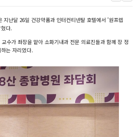
양주 섬유염색공장서 화재 1명 중상…
김정관 산업부 장관 "주 52시간 손봐
은 지난달 26일 건강약품과 인터컨티넨탈 호텔에서 '원프렙
해군 1함대 창설 80주년…지역과 함께
밝혔다.
[3보] 북, 원산서 동해로 단거리 탄도
교수가 좌장을 맡아 소화기내과 전문 의료진들과 함께 장 정
우크라 드론 전술, 중남미 콜롬비아에
논의하는 자리였다.
동해해경, 독도 해상서 부유물 감긴 
주한미군 "오산기지 누출, 백린 아닌 
구미 폐염산처리업체서 불 2시간30여
해군과 함께하는 '불금전파, 송정' 시