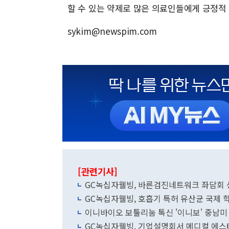
할 수 있는 약제로 많은 의료인들에게 긍정적
sykim@newspim.com
[관련기사]
GC녹십자웰빙, 바른검진네트워크 좌담회 
GC녹십자웰빙, 호흡기 특허 유산균 국제 
이니바이오 보툴리눔 톡신 '이니보' 중남미
GC녹십자웰빙, 기업설명회서 메디컬 에스