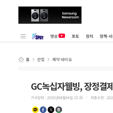
영상
포토
정치
정책·서
홈
산업
제약·바이오
GC녹십자웰빙, 장정결제 
기사입력 :
2025년08월04일 15:35
최종수정 :
20