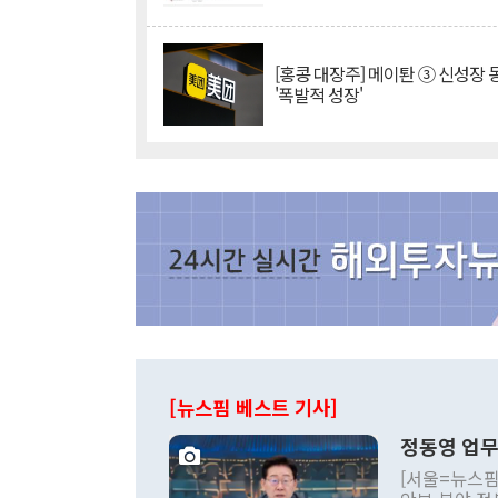
[홍콩 대장주] 메이퇀 ③ 신성장
'폭발적 성장'
[뉴스핌 베스트 기사]
정동영 업무
[서울=뉴스핌