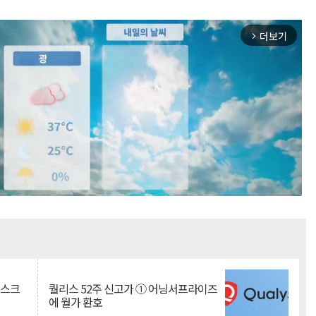
더보기
arrow_forward_ios
Mute
리스크
퀄리스 52주 신고가 ① 어닝서프라이즈
에 월가 환호