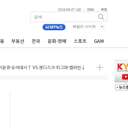
2026.08.07 (금)
ENG
中文
|
|
패밀리 사이트
금융
부동산
전국
문화·연예
스포츠
GAM
 나토 회원국 공격 검토… 거짓 깃발 작전"
재회…로봇·AI 데이터센터·모빌리티 구체화
·아이온큐·도어대시↑ VS 샌디스크·피그마·앱러빈↓
 반대…상법·자본시장법 개정 논의"
 차익실현 속 혼조세...웨스턴디지털·샌디스크↓
에 긴급 안보 점검회의
호르무즈 재개방 기대에 강세
조까지, 상승...호실적 보고 기업 상승세 뚜렷
인 '사파리' 공격… 시민들 공포감 극대화 전략
' 임시 주총 기대감에 홀로 상한가…마진 잔액은 사상 최고
버리지 위험수위…숨은 차입이 더 큰 변수"