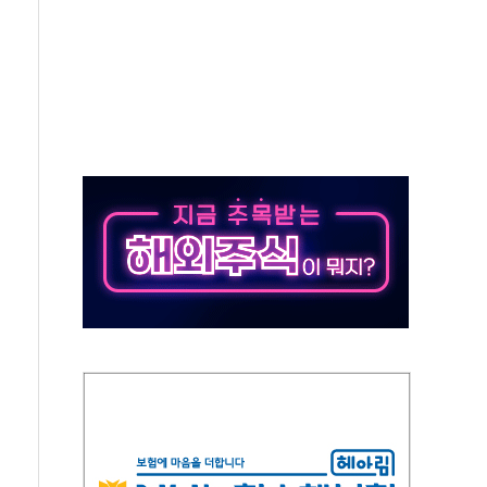
대응 1단계 진압 중
야, 경쟁상대 中과 비교해야"
하는 '선봉'의 대민 봉사
미사일 1발 발사… 올해 10번째·42일 만 도발
 새 안보 위기… 반군·마약카르텔이 습득해 전투 활용
어선 구조
무해한 표면 부식 물질"
분만에 진화...외국인 노동자 숨져
즌2