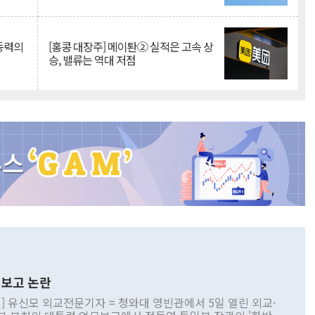
 동력의
[홍콩 대장주] 메이퇀② 실적은 고속 상
승, 밸류는 역대 저점
보고 논란
] 유신모 외교전문기자 = 청와대 영빈관에서 5일 열린 외교·