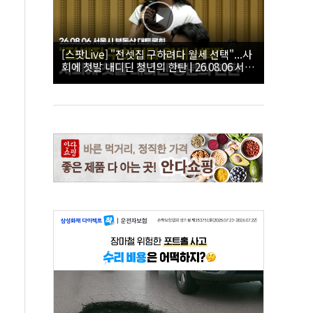
[스팟Live] "전셋집 구하려다 월세 선택"...사
회에 첫발 내디딘 청년의 한탄 | 26.08.06 서울
시 부동산 대토론회