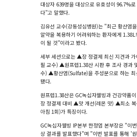
대상자 639명을 대상으로 유효성이 96.7%로
다"고 말했다.
김유선 교수(강동성심병원)는 "최근 황산염을
알약을 복용하기 어려워하는 환자에게 1.38
이 될 것"이라고 봤다.
세부 세션으로는 ▲장 정결제 최신 지견과 가
필 교수) ▲원프렙1.38산 시판 후 조사 경과
수) ▲황산염(Sulfate)을 주성분으로 하는
됐다.
원프렙1.38산은 GC녹십자웰빙과 건강약품이 
장 정결제 대비 ▲맛 개선(레몬 맛) ▲최소 복용
아침 1회)가 특징이다.
GC녹십자웰빙 IP본부 한정엽 본부장은 "이번 
상 결과를 발표했다"며 "이번 발표를 통해 '