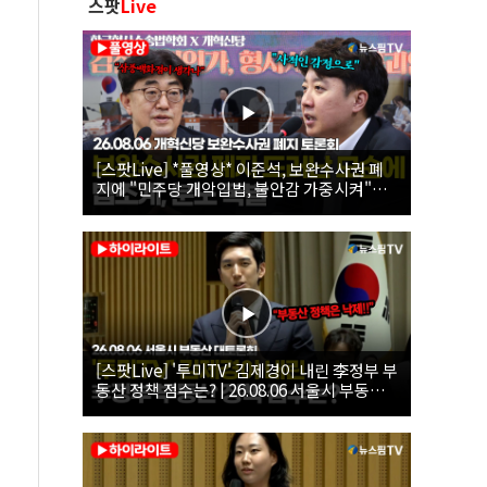
스팟
Live
[스팟Live] *풀영상* 이준석, 보완수사권 폐
지에 "민주당 개악입법, 불안감 가중시켜"｜
26.08.06 개혁신당 보완수사권 폐지 토론회
[스팟Live] '투미TV' 김제경이 내린 李정부 부
동산 정책 점수는? | 26.08.06 서울시 부동산
대토론회