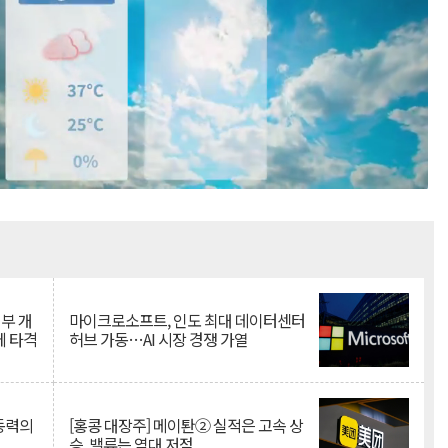
Mute
뇌부 개
마이크로소프트, 인도 최대 데이터센터
에 타격
허브 가동…AI 시장 경쟁 가열
 동력의
[홍콩 대장주] 메이퇀② 실적은 고속 상
승, 밸류는 역대 저점