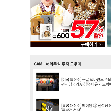
GAM
- 해외주식 투자 도우미
[미국 특징주] 구글 딥마인드 수
편…영국의 AI 경쟁력 유지 노력
[홍콩 대장주] 메이퇀 ③ 신성장
'폭발적 성장'