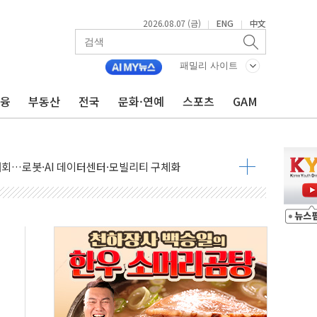
2026.08.07 (금)
ENG
中文
|
|
패밀리 사이트
금융
부동산
전국
문화·연예
스포츠
GAM
 상승… "2분기 기업 순이익 21% 증가" 전망
 나토 회원국 공격 검토… 거짓 깃발 작전"
재회…로봇·AI 데이터센터·모빌리티 구체화
·아이온큐·도어대시↑ VS 샌디스크·피그마·앱러빈↓
 반대…상법·자본시장법 개정 논의"
 차익실현 속 혼조세...웨스턴디지털·샌디스크↓
에 긴급 안보 점검회의
호르무즈 재개방 기대에 강세
조까지, 상승...호실적 보고 기업 상승세 뚜렷
인 '사파리' 공격… 시민들 공포감 극대화 전략