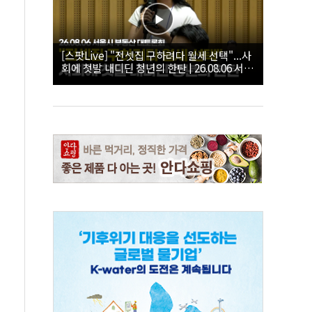
[스팟Live] "전셋집 구하려다 월세 선택"...사
회에 첫발 내디딘 청년의 한탄 | 26.08.06 서울
시 부동산 대토론회