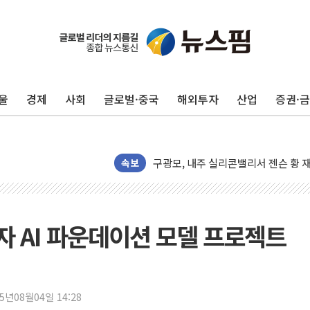
울
경제
사회
글로벌·중국
해외투자
산업
증권·
유럽증시, 견조한 실적 소화하며 대부분
리투아니아 국방 "러, 우크라 드론으로
구광모, 내주 실리콘밸리서 젠슨 황 
속보
뉴욕증시 개장 전 특징주...모더나
김정관 장관 "영업이익 N% 성과급
뉴욕증시 프리뷰, 미 주가선물 AI주
 AI 파운데이션 모델 프로젝트
청와대, 북한 단거리 탄도미사일 발사
금값 7주 만에 최고…美 고용 둔화·
[인도증시] 중동 긴장 완화에 실적 호
25년08월04일 14:28
러, 1인칭시점 드론으로 우크라 민간