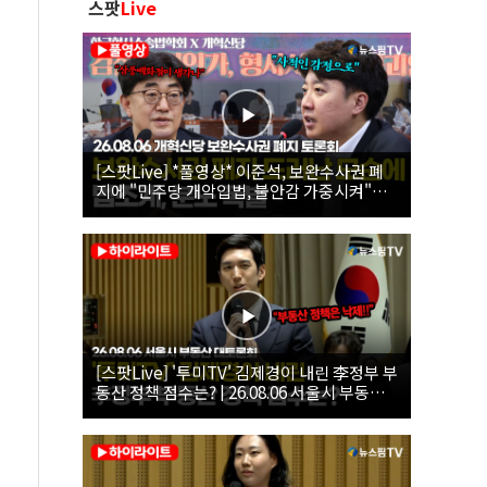
스팟
Live
[스팟Live] *풀영상* 이준석, 보완수사권 폐
지에 "민주당 개악입법, 불안감 가중시켜"｜
26.08.06 개혁신당 보완수사권 폐지 토론회
[스팟Live] '투미TV' 김제경이 내린 李정부 부
동산 정책 점수는? | 26.08.06 서울시 부동산
대토론회