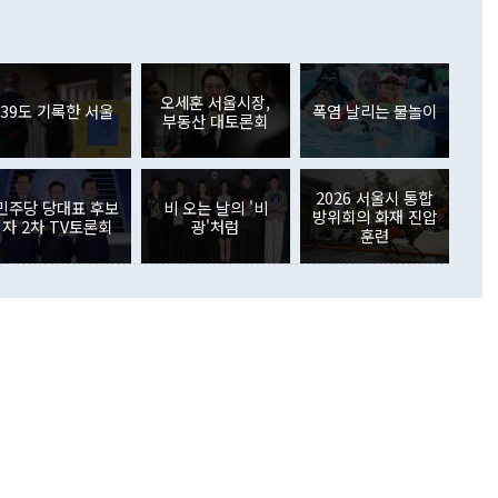
이 늘어난 데다 전월 분기배당에 따른 기저효과로 배당지급이
 어떤 희망이라 하더라도 그건 아직 조율되지 않은 방법"이
6000만달러 흑자를 나타냈다. 금융계정 순자산은 6월 중 467
들께서 디스카운트해 주시면 좋겠다"고 선을 그었다. 정 장관
러 증가해 월간 기준 역대 최대 증가 폭을 기록했다. 종전 최대
아 블라디보스토크에서 열리는 '동방경제포럼(EEF)'을 언급하
월(369억9000만달러)을 넘어선 것이다. 직접투자에서는 내국
원에서 (참석을) 검토하고 있다"고 발언한 데 대해서도 조 장관
가 80억1000만달러, 외국인의 국내투자가 46억3000만달러
외교부의 몫"이라며 "아직 거기까지 진도가 나가지 않았다"고
오세훈 서울시장,
. 증권투자에서는 외국인의 국내 주식 매도세가 이어졌다. 외
39도 기록한 서울
폭염 날리는 물놀이
부동산 대토론회
장관이 이날 소개한 대북 구상과 설명은 정부 내 조율을 거치지
주식 투자는 차익실현 매도 등의 영향으로 316억1000만달러
서 문제가 있다. 특히 주적 표현 대체와 국호 사용, 9·19 군
(-310억5000만달러)에 이어 역대 최대 순매도 기록을 다시
 4자회담 추진 등은 통일부 장관이 결정할 사안이 아니어서 월
국인의 국내 채권투자는 세계국채지수(WGBI) 자금 유입에도
이 나오고 있다. 이 대통령은 정 장관의 업무보고를 듣고 난
도래 영향으로 증가 폭이 줄어든 52억9000만달러를 기록했
2026 서울시 통합
무보고에 발표했다고 승인난 건 아니다"라고 재차 확인했다. 정
민주당 당대표 후보
비 오는 날의 '비
 해외 증권투자는 주식을 중심으로 35억6000만달러 증가했
방위회의 화재 진압
자 2차 TV토론회
광'처럼
통은 "정 장관의 발언 내용은 대부분 국가안전보장회의(NSC)
newspim.com
훈련
된 사안이 아닌 정 장관의 개인적 생각에 가깝다"며 "안보 관
이 정부의 공식 정책이 아닌 사안을 추진하겠다고 업무보고를
 면전에서 '국군통수권자가 나서야 한다'고 주장한 것은 심각
 5일 청와대 영빈관에서 열린 통일
 외교 안보 부처 업무보고에서 발언하고 있다. [사진=청와대]
장이 현 시점에서 이미 참고가 될 수 없는 과거의 경험 또는 사
식에 기반하고 있다는 것이다. 정 장관이 주장하는 구상은 급
 있는 북한의 전략과 한반도 및 국제 정세를 전혀 반영하지
 비판이 제기되고 있다. 정 장관이 "흘러간 선(先)비핵화만
현실을 바꾸지 못한다"고 언급한 것은 지금까지의 대북 접근
 있다. 북핵 위기 발발 이후 지금까지 모든 핵 협상에서 한국