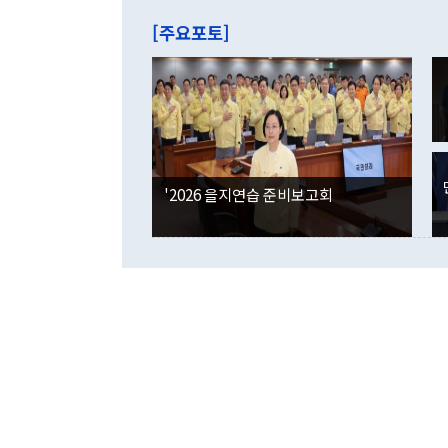
는 배당수입
주의에 근거한
줄면서 25억
[주요포토]
라며 "여러분
억1000만달
이 9월 러시
였던 올해 3
며 "정부 차
인의 해외투자
은 "그것은 
각각 증가했다
잘랐다. 정 
국인의 국내 
않았다는 점에
감소하며 전월
사합의 복원,
경신했다. 외
권이라는 지적
분기 말 만기
뒤 "여기 업
다. 내국인의
'2026 을지연습 준비보고회
부의 한 소식
다. eoyn2@
를 거쳐 결정
련 부처 장관
하고 대통령의
한 문제"라고 지적했다. 이재명 대통령이
외교 국방 등
2026.08.05 ◆시대착오적 접근, 대북 인식 오류 더욱 문제인 것은 정 장관
의 이같은 주
실과 다른 인
격히 변화하고
못하고 있다는
되뇌는 것은 
법을 호도하고