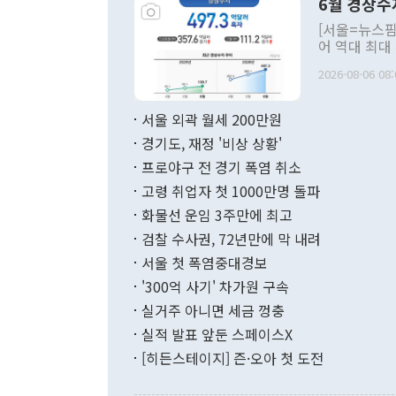
6월 경상수
주의적 희망에
관의 대북 정
[서울=뉴스핌
관 부처 장관
어 역대 최대
관의 무리한 
출 호조로 월
다. [정동영 통일부 장관이 지난달 23일 오후 서울 종로구 정부서울청사에
2026-08-06 08:
료=한국은행] 한국은행이 6일 발표한 '2026년 6월 국제수지(잠정)'에
서 취임 1주년 
면 지난 6월
부 장관 권한
1000만달러
서울 외곽 월세 200만원
발전 구상'을
이에 따라 올
적 갈등 해결
경기도, 재정 '비상 상황'
했다. 경상수
결과 혐오의 
9000만달러
프로야구 전 경기 폭염 취소
년간의 CVI
지 기준 상품
고령 취업자 첫 1000만명 돌파
무너졌다고도 
며 월간 기준
현실을 바꾸는
달러로 38.
화물선 운임 3주만에 최고
를 평화 체제
196.9% 급
검찰 수사권, 72년만에 막 내려
함께 4자 대
수출은 160
지만 이 대통
서울 첫 폭염중대경보
(18.6%) 
화공존 정책이
했다. 통관 기
'300억 사기' 차가원 구속
다"고 지적했
(16.4%)
투리가 잡혀 
실거주 아니면 세금 껑충
월(-10억9
쁜 상황이 초
증가와 유류할
실적 발표 앞둔 스페이스X
9·19 군사
기록했지만 
[히든스테이지] 즌·오아 첫 도전
"우리의 선의
로 전환됐다.
으로 약간의 의문
를 기록해 전
관은 업무보고