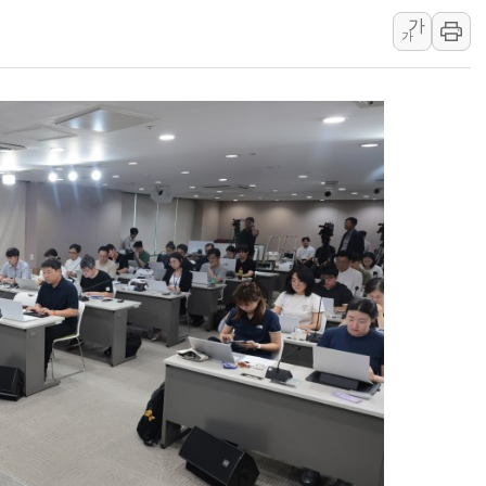
[베트남 증시] 지수 하락 속 'DGC
가
가
'월가의 황제' 다이먼 "금융시장 레
양주 섬유염색공장서 화재 1명 중상…
김정관 산업부 장관 "주 52시간 손봐
해군 1함대 창설 80주년…지역과 함께
[3보] 북, 원산서 동해로 단거리 탄도
우크라 드론 전술, 중남미 콜롬비아에
동해해경, 독도 해상서 부유물 감긴 
주한미군 "오산기지 누출, 백린 아닌 
구미 폐염산처리업체서 불 2시간30여