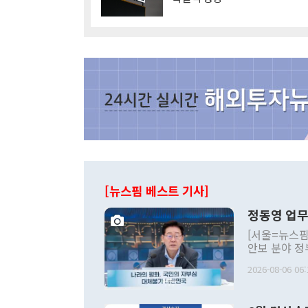
[뉴스핌 베스트 기사]
정동영 업무
[서울=뉴스핌
안보 분야 정
평화공존 발전
2026-08-06 06:
발언 중에는 
언한 것이 있
령은 공개적으