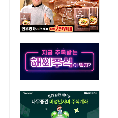
' 임시 주총 기대감에 홀로 상한가…마진 잔액은 사상 최고
버리지 위험수위…숨은 차입이 더 큰 변수"
대응 1단계 진압 중
야, 경쟁상대 中과 비교해야"
하는 '선봉'의 대민 봉사
미사일 1발 발사… 올해 10번째·42일 만 도발
 새 안보 위기… 반군·마약카르텔이 습득해 전투 활용
어선 구조
무해한 표면 부식 물질"
분만에 진화...외국인 노동자 숨져