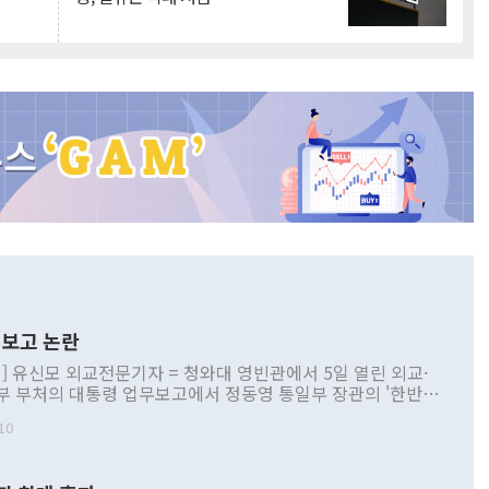
보고 논란
] 유신모 외교전문기자 = 청와대 영빈관에서 5일 열린 외교·
부 부처의 대통령 업무보고에서 정동영 통일부 장관의 '한반도
 구상'과 업무보고 발언이 논란을 빚고 있다. 이날 정 장관의
10
정부 내 조율을 거치지 않은 사안을 정책으로 추진하겠다고 공
는가 하면 사실 관계에 맞지 않은 설명도 있었다. 이재명 대통
로 신중을 기해 달라고 경고했고, 조현 외교부 장관은 '이상