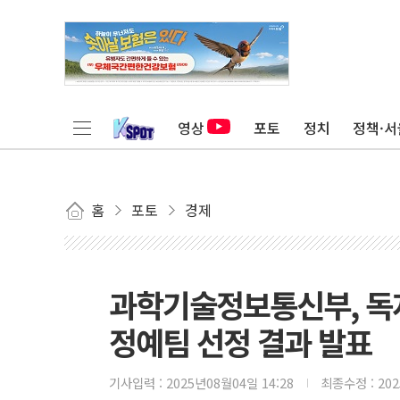
영상
포토
정치
정책·서
홈
포토
경제
과학기술정보통신부, 독자
정예팀 선정 결과 발표
기사입력 :
2025년08월04일 14:28
최종수정 :
20