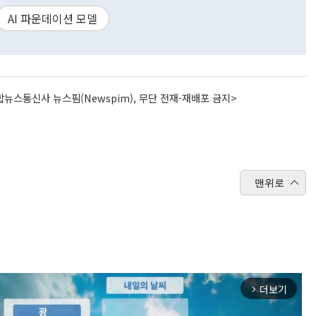
AI 파운데이션 모델
뉴스통신사 뉴스핌(Newspim), 무단 전재-재배포 금지>
맨위로
더보기
arrow_forward_ios