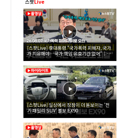
스팟
Live
[스팟Live] 李대통령 "국가폭력 피해자, 국가
가 치유해야…국가 책임 유효기간 없어"｜
26.08.07 국가폭력 피해자 위로 오찬
[스팟Live] 일상에서 장점이 더 돋보이는 '전
기 패밀리 SUV' 볼보 EX90