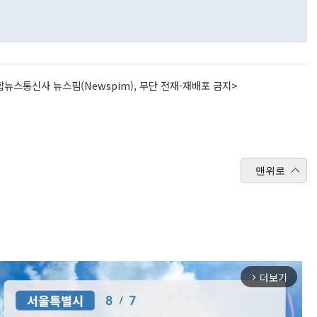
뉴스통신사 뉴스핌(Newspim), 무단 전재-재배포 금지>
맨위로
더보기
arrow_forward_ios