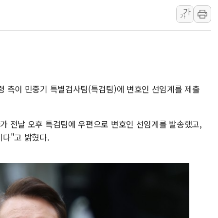
가
폭염 누그러지고 가뭄 숙지나...경북동해안권 8
가
사우디·튀르키예·파키스탄, '공동방위협정' 
신길동 신축도 3.3㎡당 7250만원…써밋 클라
용산공원·그린벨트로 또 충돌…반복되는 국토부
[AI 부동산 투데이] 특공 전략도 '극과 극'
통령 측이 민중기 특별검사팀(특검팀)에 변호인 선임계를 제출
사가 전날 오후 특검팀에 우편으로 변호인 선임계를 발송했고,
다"고 밝혔다.