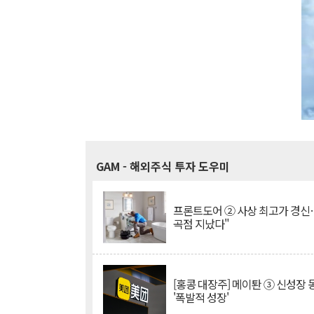
GAM
- 해외주식 투자 도우미
프론트도어 ② 사상 최고가 경신
곡점 지났다"
[홍콩 대장주] 메이퇀 ③ 신성장
'폭발적 성장'