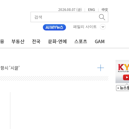
우려 후퇴…나스닥 선물 1%대 상승
2026.08.07 (금)
ENG
中文
|
|
…9월 금리 인상 기대 후퇴
체결
패밀리 사이트
라우드플레어·태양광주↑ VS 트레이드데스크·웬디스↓
금융
부동산
전국
문화·연예
스포츠
GAM
종자 7359명 끝까지 찾겠다"
 톤 낮춰
항시 '시끌'
름…수도권 집중 완화 전환점"
 주재… "전폭적 공급 확대·속도전 총력"
…美 태양광주 급등
해도 놀랍지 않아"
태양광 착공…여의도 1.6배 규모
...금융주 낙폭 커
부정책 아냐" 해명