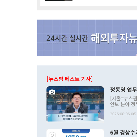
[뉴스핌 베스트 기사]
정동영 업무
[서울=뉴스핌
안보 분야 정
평화공존 발전
2026-08-06 06:
발언 중에는 
언한 것이 있
령은 공개적으
6월 경상수
주의적 희망에