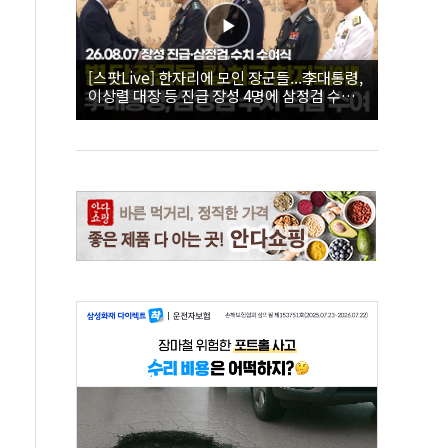
[스팟Live] 한자리에 모인 장군들...李대통령,
이상렬 대장 등 진급 장성 4명에 삼정검 수치
직접 수여｜26.08.07 장성 진급·삼정검 수치
수여식