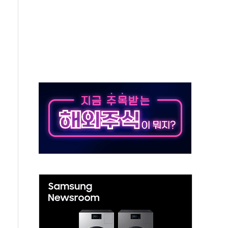
~9일 최대 100mm 호우
체결… 수니파 국가들의 새 안보 협력 구도
비온 59㎡ 18억원대
-서울시 '정책 엇박자'
…생애최초만 경쟁 치열