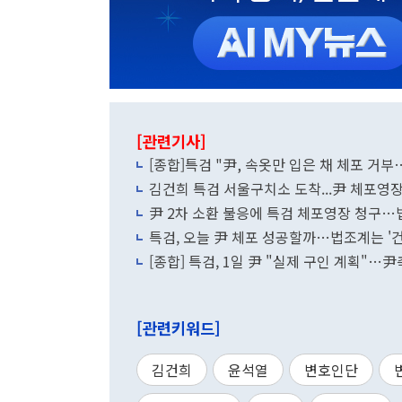
[관련기사]
[종합]특검 "尹, 속옷만 입은 채 체포 거
김건희 특검 서울구치소 도착...尹 체포영장
尹 2차 소환 불응에 특검 체포영장 청구…
특검, 오늘 尹 체포 성공할까…법조계는 '건
[종합] 특검, 1일 尹 "실제 구인 계획"…
[관련키워드]
김건희
윤석열
변호인단