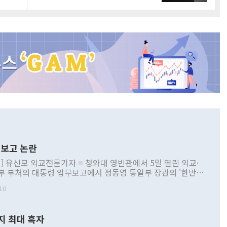
보고 논란
] 유신모 외교전문기자 = 청와대 영빈관에서 5일 열린 외교·
부 부처의 대통령 업무보고에서 정동영 통일부 장관의 '한반도
 구상'과 업무보고 발언이 논란을 빚고 있다. 이날 정 장관의
10
정부 내 조율을 거치지 않은 사안을 정책으로 추진하겠다고 공
는가 하면 사실 관계에 맞지 않은 설명도 있었다. 이재명 대통
로 신중을 기해 달라고 경고했고, 조현 외교부 장관은 '이상
지 최대 흑자
 근거한 비현실적 구상'이라는 비판을 내놨다. 그동안 정 장