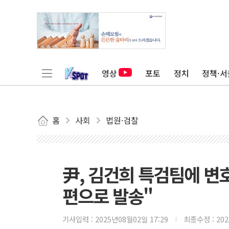
영상
포토
정치
정책·서
홈
사회
법원·검찰
尹, 김건희 특검팀에 변
편으로 발송"
기사입력 :
2025년08월02일 17:29
최종수정 :
20