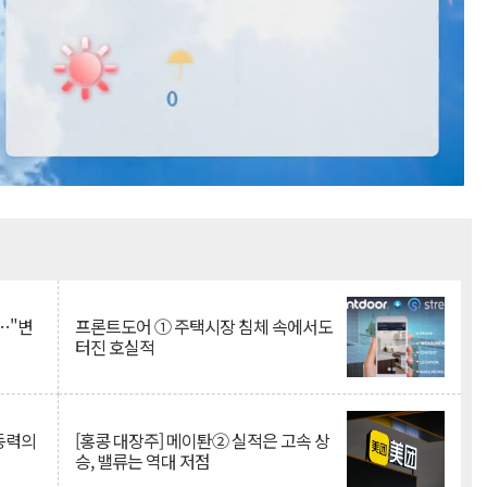
Mute
…"변
프론트도어 ① 주택시장 침체 속에서도
터진 호실적
 동력의
[홍콩 대장주] 메이퇀② 실적은 고속 상
승, 밸류는 역대 저점