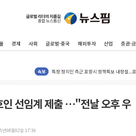
뉴욕증시 프리뷰, 美 고용 쇼크에 금리 인상 
[종합] 美 7월 고용 2만3000명 감소 '쇼크'
[사진] 이슬람 수니파 3개국, 공동방위협정 
뉴욕증시 개장 전 특징주...아틀라시안·클
울
경제
사회
글로벌·중국
해외투자
산업
증권·
보훈부, 미 DPAA와 MOU… "6·25 미군 실
트럼프 "금리 내려야"…파월 때와 달리 워시엔
특정 정치인 측근 포항시 정책특보 내정설...포
李 "해남 태양광, 대한민국 다음 100년 밑거
속보
李 대통령, '6시간 마라톤 부동산 2차 회의'
트럼프, 中 겨냥 폴리실리콘 관세 15% 부과
[사진] 빈살만과 에르도안의 만남
호인 선임계 제출 …"전날 오후 우
이란와이어 "이란 최고지도자 위독…곧 사망
남동발전, 해남군에 국내 최대 규모 400MW 
[인도증시] 중동 불안 속 유가 상승에 소폭 하락
25년08월02일 17:36
황희 '폐버스 청년주택' SNS 글 역풍에 "정