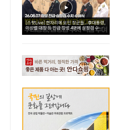
[스팟Live] 한자리에 모인 장군들...李대통령,
이상렬 대장 등 진급 장성 4명에 삼정검 수치
직접 수여｜26.08.07 장성 진급·삼정검 수치
수여식