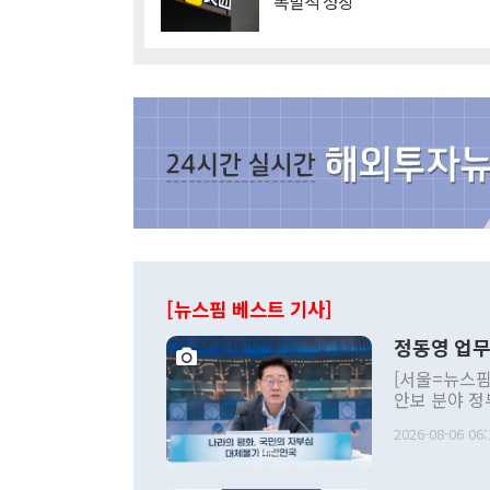
'폭발적 성장'
[뉴스핌 베스트 기사]
정동영 업무
[서울=뉴스핌
안보 분야 정
평화공존 발전
2026-08-06 06:
발언 중에는 
언한 것이 있
령은 공개적으