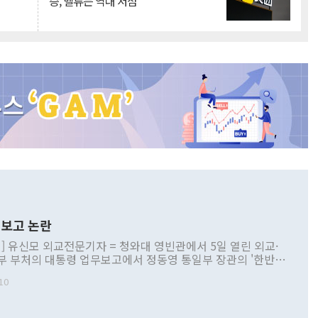
승, 밸류는 역대 저점
보고 논란
] 유신모 외교전문기자 = 청와대 영빈관에서 5일 열린 외교·
부 부처의 대통령 업무보고에서 정동영 통일부 장관의 '한반도
 구상'과 업무보고 발언이 논란을 빚고 있다. 이날 정 장관의
10
정부 내 조율을 거치지 않은 사안을 정책으로 추진하겠다고 공
는가 하면 사실 관계에 맞지 않은 설명도 있었다. 이재명 대통
로 신중을 기해 달라고 경고했고, 조현 외교부 장관은 '이상