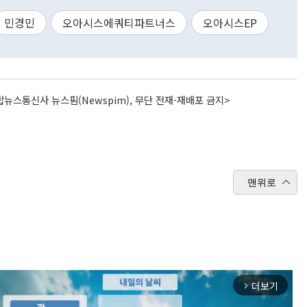
민경민
오아시스에쿼티파트너스
오아시스EP
뉴스통신사 뉴스핌(Newspim), 무단 전재-재배포 금지>
맨위로
더보기
arrow_forward_ios