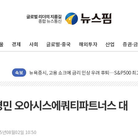
울
경제
사회
글로벌·중국
해외투자
산업
증권·
민주, 오늘 제주·인천 경선 결과 발표...'김민석 재역전 vs
한상협, 업계 개인정보 보안 새판 짠다…'자율규제단체' 
뉴욕증시, 고용 쇼크에 금리 인상 우려 후퇴…S&P500 
속보
트럼프, 쿡 연준 이사 해임 재추진…"26일까지 의혹 소명"
유럽증시, 美 고용 예상 밖 부진에 연준 금리 인상 가능성 
미 연준 매파 기세 꺾이나…고용 감소에 9월 동결 전망 우
민경민 오아시스에쿼티파트너스 대
[종합] 이슬람 수니파 3국, '공동방위협정' 체결… 이스라
트럼프, 백신·자폐증 행정명령 검토…"이르면 다음 주"
美 항소법원, 백악관 무도회장 공사 중단 명령…트럼프 제
이란 핵심 원유 수출항 '하르그섬', 최근 1주일 이상 '올스
25년08월02일 10:50