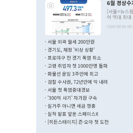
6월 경상수
주의적 희망에
관의 대북 정
[서울=뉴스핌
관 부처 장관
어 역대 최대
관의 무리한 
출 호조로 월
다. [정동영 통일부 장관이 지난달 23일 오후 서울 종로구 정부서울청사에
2026-08-06 08:
료=한국은행] 한국은행이 6일 발표한 '2026년 6월 국제수지(잠정)'에
서 취임 1주년 
면 지난 6월
부 장관 권한
1000만달러
서울 외곽 월세 200만원
발전 구상'을
이에 따라 올
적 갈등 해결
경기도, 재정 '비상 상황'
했다. 경상수
결과 혐오의 
9000만달러
프로야구 전 경기 폭염 취소
년간의 CVI
지 기준 상품
고령 취업자 첫 1000만명 돌파
무너졌다고도 
며 월간 기준
현실을 바꾸는
달러로 38.
화물선 운임 3주만에 최고
를 평화 체제
196.9% 급
검찰 수사권, 72년만에 막 내려
함께 4자 대
수출은 160
지만 이 대통
서울 첫 폭염중대경보
(18.6%) 
화공존 정책이
했다. 통관 기
'300억 사기' 차가원 구속
다"고 지적했
(16.4%)
투리가 잡혀 
실거주 아니면 세금 껑충
월(-10억9
쁜 상황이 초
증가와 유류할
실적 발표 앞둔 스페이스X
9·19 군사
기록했지만 
[히든스테이지] 즌·오아 첫 도전
"우리의 선의
로 전환됐다.
으로 약간의 의문
를 기록해 전