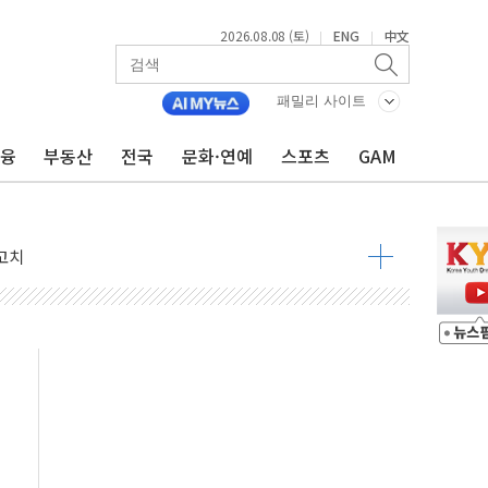
2026.08.08 (토)
ENG
中文
|
|
패밀리 사이트
금융
부동산
전국
문화·연예
스포츠
GAM
 정청래 격차 확대'
타진
최고치
 요구
낮아지며 상승… STOXX 600 지수는 나흘 연속 최고치
세
엘·이란 위협에 맞설 자체 억지력 강화
동
톱'… 美 해상봉쇄 영향