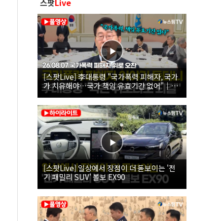
스팟
Live
[스팟Live] 李대통령 "국가폭력 피해자, 국가
가 치유해야…국가 책임 유효기간 없어"｜
26.08.07 국가폭력 피해자 위로 오찬
[스팟Live] 일상에서 장점이 더 돋보이는 '전
기 패밀리 SUV' 볼보 EX90