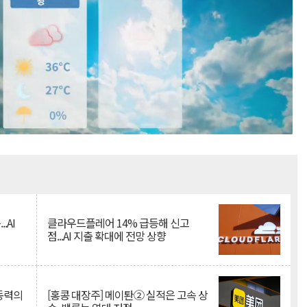
Mute
.AI
클라우드플레어 14% 급등해 신고
점...AI 지출 확대에 전망 상향
 동력의
[홍콩 대장주] 메이퇀② 실적은 고속 상