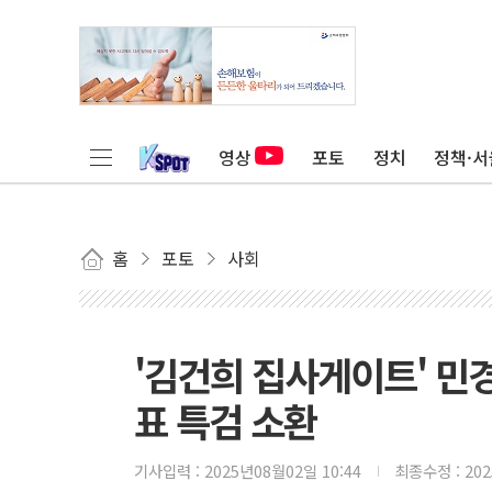
영상
포토
정치
정책·서
홈
포토
사회
'김건희 집사게이트' 
표 특검 소환
기사입력 :
2025년08월02일 10:44
최종수정 :
20