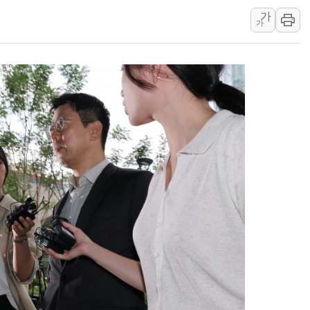
美 고용 쇼크에 엔화 장중 급등…시장은 "또 개입했나" 촉
가
[AI MY 뉴스] 뉴욕 반도체주 프리뷰...美 고용 쇼크에 반도
가
뉴욕증시 프리뷰, 美 고용 쇼크에 금리 인상 우려 후퇴…나
[종합] 美 7월 고용 2만3000명 감소 '쇼크'…9월 금리 인
[사진] 이슬람 수니파 3개국, 공동방위협정 체결
뉴욕증시 개장 전 특징주...아틀라시안·클라우드플레어
보훈부, 미 DPAA와 MOU… "6·25 미군 실종자 7359명
트럼프 "금리 내려야"…파월 때와 달리 워시엔 톤 낮춰
특정 정치인 측근 포항시 정책특보 내정설...포항시 '시끌'
李 "해남 태양광, 대한민국 다음 100년 밑거름…수도권 집