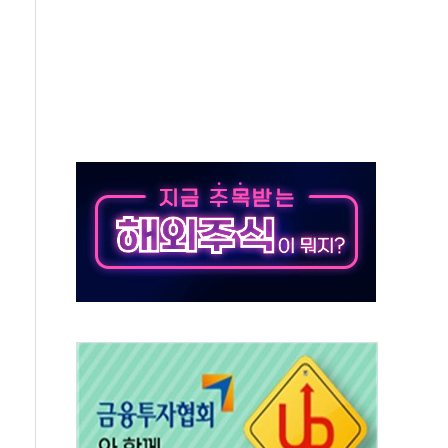
각
체주 '활짝'
스닥 선물 1%대 상승
상 기대 후퇴
·태양광주↑ VS 트레이드데스크·웬디스↓
 끝까지 찾겠다"
중 완화 전환점"