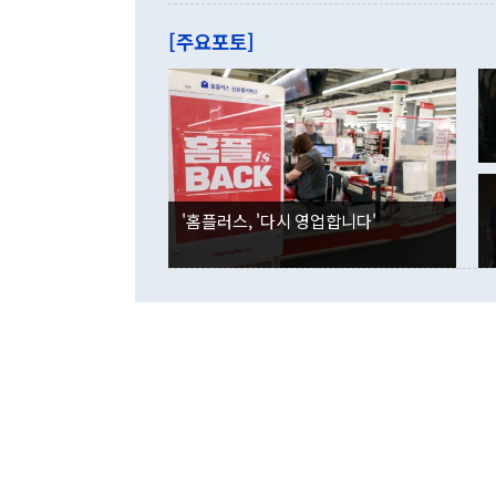
관은 업무보고
는 배당수입
주의에 근거한
줄면서 25억
[주요포토]
라며 "여러분
억1000만달
이 9월 러시
였던 올해 3
며 "정부 차
인의 해외투자
은 "그것은 
각각 증가했다
잘랐다. 정 
국인의 국내 
않았다는 점에
감소하며 전월
사합의 복원,
경신했다. 외
권이라는 지적
분기 말 만기
뒤 "여기 업
다. 내국인의
'홈플러스, '다시 영업합니다'
부의 한 소식
다. eoyn2@
를 거쳐 결정
련 부처 장관
하고 대통령의
한 문제"라고 지적했다. 이재명 대통령이
외교 국방 등
2026.08.05 ◆시대착오적 접근, 대북 인식 오류 더욱 문제인 것은 정 장관
의 이같은 주
실과 다른 인
격히 변화하고
못하고 있다는
되뇌는 것은 
법을 호도하고