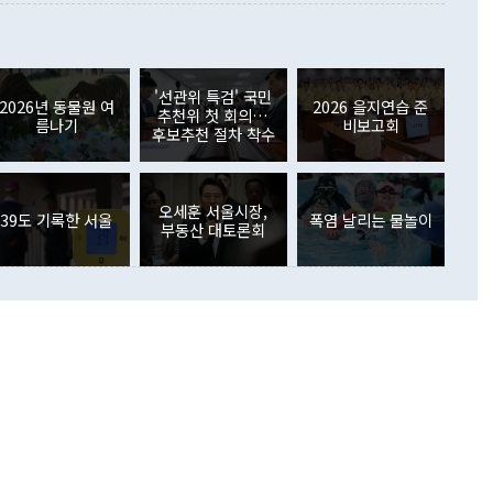
 사후 브리핑에서 정 장관이 언급한 '4자 회담'에 대해 "이상
이 늘어난 데다 전월 분기배당에 따른 기저효과로 배당지급이
 어떤 희망이라 하더라도 그건 아직 조율되지 않은 방법"이
6000만달러 흑자를 나타냈다. 금융계정 순자산은 6월 중 467
들께서 디스카운트해 주시면 좋겠다"고 선을 그었다. 정 장관
러 증가해 월간 기준 역대 최대 증가 폭을 기록했다. 종전 최대
아 블라디보스토크에서 열리는 '동방경제포럼(EEF)'을 언급하
월(369억9000만달러)을 넘어선 것이다. 직접투자에서는 내국
원에서 (참석을) 검토하고 있다"고 발언한 데 대해서도 조 장관
가 80억1000만달러, 외국인의 국내투자가 46억3000만달러
'선관위 특검' 국민
외교부의 몫"이라며 "아직 거기까지 진도가 나가지 않았다"고
2026년 동물원 여
2026 을지연습 준
. 증권투자에서는 외국인의 국내 주식 매도세가 이어졌다. 외
추천위 첫 회의…
름나기
비보고회
장관이 이날 소개한 대북 구상과 설명은 정부 내 조율을 거치지
주식 투자는 차익실현 매도 등의 영향으로 316억1000만달러
후보추천 절차 착수
서 문제가 있다. 특히 주적 표현 대체와 국호 사용, 9·19 군
(-310억5000만달러)에 이어 역대 최대 순매도 기록을 다시
 4자회담 추진 등은 통일부 장관이 결정할 사안이 아니어서 월
국인의 국내 채권투자는 세계국채지수(WGBI) 자금 유입에도
이 나오고 있다. 이 대통령은 정 장관의 업무보고를 듣고 난
도래 영향으로 증가 폭이 줄어든 52억9000만달러를 기록했
무보고에 발표했다고 승인난 건 아니다"라고 재차 확인했다. 정
오세훈 서울시장,
 해외 증권투자는 주식을 중심으로 35억6000만달러 증가했
39도 기록한 서울
폭염 날리는 물놀이
부동산 대토론회
통은 "정 장관의 발언 내용은 대부분 국가안전보장회의(NSC)
newspim.com
된 사안이 아닌 정 장관의 개인적 생각에 가깝다"며 "안보 관
이 정부의 공식 정책이 아닌 사안을 추진하겠다고 업무보고를
 면전에서 '국군통수권자가 나서야 한다'고 주장한 것은 심각
 5일 청와대 영빈관에서 열린 통일
 외교 안보 부처 업무보고에서 발언하고 있다. [사진=청와대]
장이 현 시점에서 이미 참고가 될 수 없는 과거의 경험 또는 사
식에 기반하고 있다는 것이다. 정 장관이 주장하는 구상은 급
 있는 북한의 전략과 한반도 및 국제 정세를 전혀 반영하지
 비판이 제기되고 있다. 정 장관이 "흘러간 선(先)비핵화만
현실을 바꾸지 못한다"고 언급한 것은 지금까지의 대북 접근
 있다. 북핵 위기 발발 이후 지금까지 모든 핵 협상에서 한국