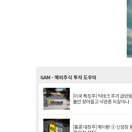
GAM
- 해외주식 투자 도우미
[미국 특징주] 빅테크 주가 급반등..
불안 잦아들고 낙관론 되살아나
[홍콩 대장주] 메이퇀 ③ 신성장