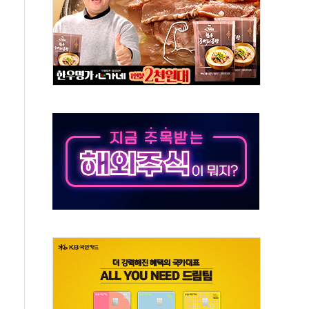
 외신에서나 보던 일"…전방위 대응 지시
원 중앙협의회와 맞손…수용자·가족 법률지원 확대
즈 워 챔피언십 개최
승무원 공개채용
 장착 의무화 추진..."업계 성장 저해" 우려도
 인수 추진
세청, 해상 마약밀수 '3중 차단'
 유치…일본·동남아 사업 확대
장기화 시 주택수요 위축 우려"