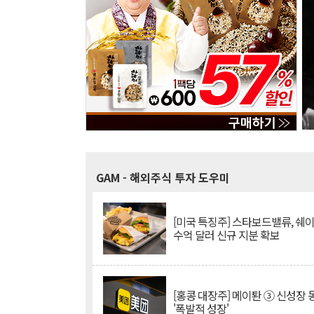
GAM
- 해외주식 투자 도우미
[미국 특징주] 스타보드밸류, 쉐
수억 달러 신규 지분 확보
[홍콩 대장주] 메이퇀 ③ 신성장
'폭발적 성장'