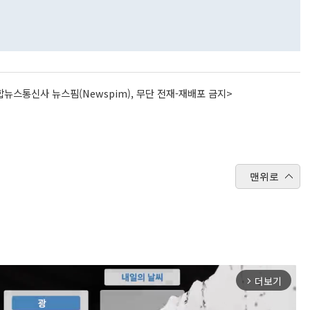
뉴스통신사 뉴스핌(Newspim), 무단 전재-재배포 금지>
맨위로
더보기
arrow_forward_ios