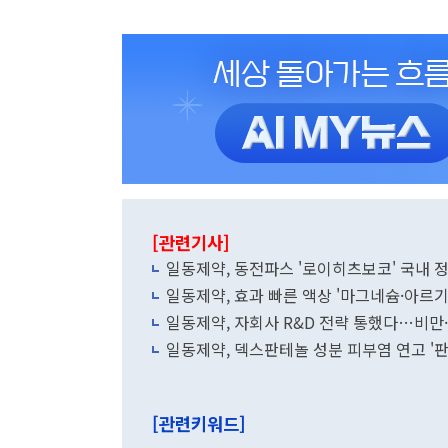
[관련기사]
일동제약, 동전파스 '로이히츠보코' 국내 
일동제약, 효과 빠른 액상 '마그네슘·아르
일동제약, 자회사 R&D 전략 통했다…비만·
일동제약, 덱스판테놀 성분 피부염 연고 '판
[관련키워드]