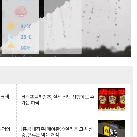
Mute
이크쉑
크래프트하인즈, 실적 전망 상향에도 주
가는 하락
 동력의
[홍콩 대장주] 메이퇀② 실적은 고속 상
승, 밸류는 역대 저점