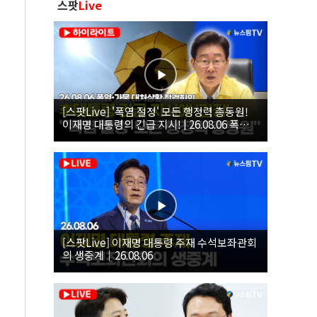
스팟
Live
[스팟Live] '폭염 절정' 모든 행정력 총동원!
이재명 대통령의 긴급 지시! | 26.08.06 폭염•
가뭄 대처상황 점검회의
[스팟Live] 이재명 대통령 주재 수석보좌관회
의 생중계｜26.08.06