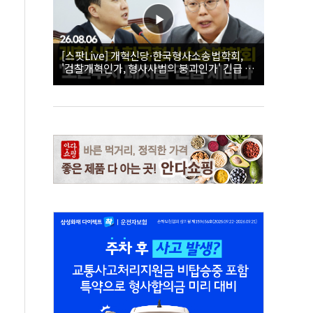
[스팟Live] 개혁신당·한국형사소송법학회,
'검찰개혁인가, 형사사법의 붕괴인가' 긴급 세
미나｜26.08.06