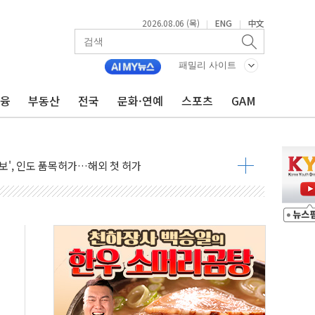
2026.08.06 (목)
ENG
中文
|
|
패밀리 사이트
금융
부동산
전국
문화·연예
스포츠
GAM
외면한 세제개편"…용산공원 훼손 안 돼
획 없다"…전직 대통령 예우 대상 제외·국민 정서 고려
', 인도 품목허가…해외 첫 허가
 항소심 21일 첫 공판…1심은 시장직 상실형
 퍼즐'…현대홈쇼핑 1.2조 투자자산 떼낸다
논란...법조계 "법적근거 없어, 위법수집증거 가능성"
 확산, 식품안전 점검 강화
름의 베선트식 QE..."연준에 부담 가중"
 탄핵 공감, 사실 아니다…대법관 신속 제청 해야"
록
9도 기록