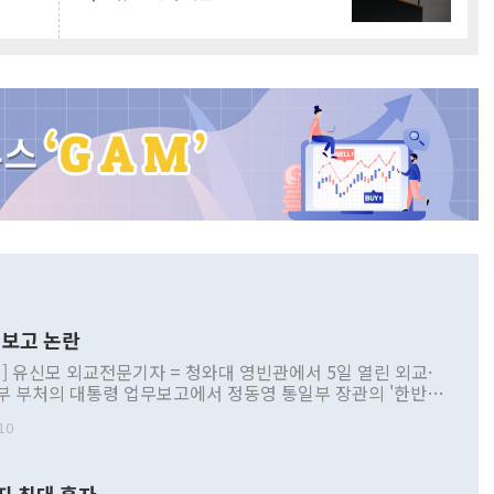
보고 논란
] 유신모 외교전문기자 = 청와대 영빈관에서 5일 열린 외교·
부 부처의 대통령 업무보고에서 정동영 통일부 장관의 '한반도
 구상'과 업무보고 발언이 논란을 빚고 있다. 이날 정 장관의
10
정부 내 조율을 거치지 않은 사안을 정책으로 추진하겠다고 공
는가 하면 사실 관계에 맞지 않은 설명도 있었다. 이재명 대통
로 신중을 기해 달라고 경고했고, 조현 외교부 장관은 '이상