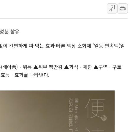
가
李대통령 "40도 폭염,
가
법무법인 YK, 교정위
컴투스, 8일부터 서머너
 성분 함유
제주항공, 하반기 객실
인도, 차량 간 통신시스템
없이 간편하게 짜 먹는 효과 빠른 액상 소화제 '일동 편속액(일
Sh수협은행, 상상인증권
무역선부터 요트까지...관
복통(배아픔)ㆍ위통 ▲위부 팽만감 ▲과식ㆍ체함 ▲구역ㆍ구토
서연컴퍼니, 시드 투자
 효능ㆍ효과를 나타낸다.
피치 "韓 코스피 약세 