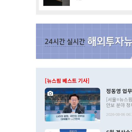
[뉴스핌 베스트 기사]
정동영 업무
[서울=뉴스핌
안보 분야 정
평화공존 발전
2026-08-06 06:
발언 중에는 
언한 것이 있
령은 공개적으