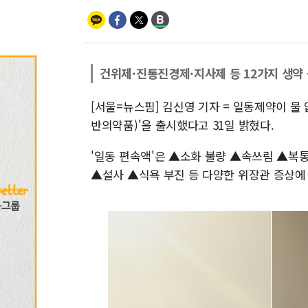
건위제·진통진경제·지사제 등 12가지 생약
[서울=뉴스핌] 김신영 기자 = 일동제약이 물 
반의약품)'을 출시했다고 31일 밝혔다.
'일동 편속액'은 ▲소화 불량 ▲속쓰림 ▲
▲설사 ▲식욕 부진 등 다양한 위장관 증상에