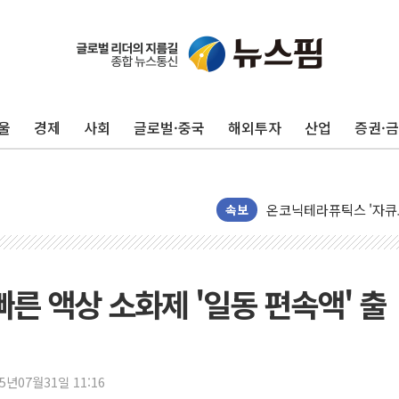
울
경제
사회
글로벌·중국
해외투자
산업
증권·
오세훈 "서민 전·월세 
보훈부 "노태우 참배 계
온코닉테라퓨틱스 '자큐보
오세훈 '여론조사 대납'
속보
현대百 지주체제 '마지막
'檢 합수본 참여' 여부 
中 '항생제 개구리' 파장
빠른 액상 소화제 '일동 편속액' 출
'엔화 방어 공조'라는 이
청와대 "조희대 대법원장
서울 최고 기온 39도 기
25년07월31일 11:16
폭염 이어지는 서울... 3