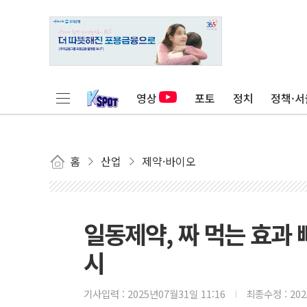
영상
포토
정치
정책·서
홈
산업
제약·바이오
일동제약, 짜 먹는 효과 
시
기사입력 :
2025년07월31일 11:16
최종수정 :
20