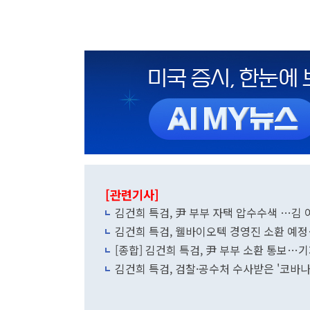
[관련기사]
김건희 특검, 尹 부부 자택 압수수색 …김
김건희 특검, 웰바이오텍 경영진 소환 예
[종합] 김건희 특검, 尹 부부 소환 통보
김건희 특검, 검찰·공수처 수사받은 '코바나