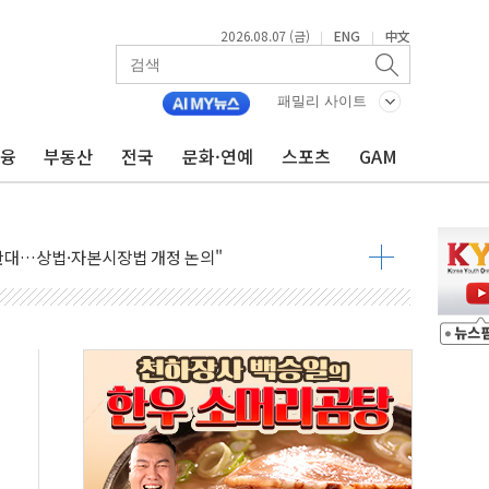
2026.08.07 (금)
ENG
中文
|
|
패밀리 사이트
금융
부동산
전국
문화·연예
스포츠
GAM
재회…로봇·AI 데이터센터·모빌리티 구체화
·아이온큐·도어대시↑ VS 샌디스크·피그마·앱러빈↓
 반대…상법·자본시장법 개정 논의"
 차익실현 속 혼조세...웨스턴디지털·샌디스크↓
에 긴급 안보 점검회의
호르무즈 재개방 기대에 강세
조까지, 상승...호실적 보고 기업 상승세 뚜렷
인 '사파리' 공격… 시민들 공포감 극대화 전략
' 임시 주총 기대감에 홀로 상한가…마진 잔액은 사상 최고
버리지 위험수위…숨은 차입이 더 큰 변수"
대응 1단계 진압 중