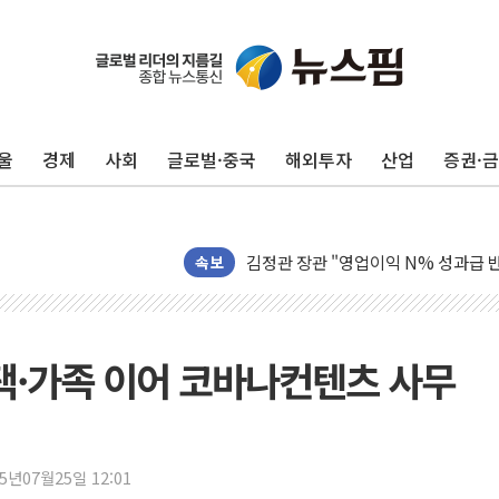
울
경제
사회
글로벌·중국
해외투자
산업
증권·
구광모, 내주 실리콘밸리서 젠슨 황 
뉴욕증시 개장 전 특징주...모더나
김정관 장관 "영업이익 N% 성과급
뉴욕증시 프리뷰, 미 주가선물 AI주
속보
청와대, 북한 단거리 탄도미사일 발사
금값 7주 만에 최고…美 고용 둔화·
[인도증시] 중동 긴장 완화에 실적 호
자택·가족 이어 코바나컨텐츠 사무
러, 1인칭시점 드론으로 우크라 민간
[베트남 증시] 지수 하락 속 'DGC
'월가의 황제' 다이먼 "금융시장 레
25년07월25일 12:01
양주 섬유염색공장서 화재 1명 중상…