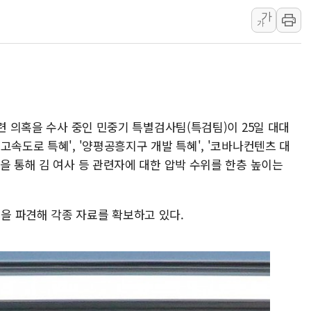
가
김정관 산업부 장관 "주 52시간 손봐
가
해군 1함대 창설 80주년…지역과 함께
[3보] 북, 원산서 동해로 단거리 탄도
우크라 드론 전술, 중남미 콜롬비아에
동해해경, 독도 해상서 부유물 감긴 
주한미군 "오산기지 누출, 백린 아닌 
관련 의혹을 수사 중인 민중기 특별검사팀(특검팀)이 25일 대대
구미 폐염산처리업체서 불 2시간30여
고속도로 특혜', '양평공흥지구 개발 특혜', '코바나컨텐츠 대
을 통해 김 여사 등 관련자에 대한 압박 수위를 한층 높이는
해군과 함께하는 '불금전파, 송정' 시
강원도 폭염특보 11일째…온열질환·가
을 파견해 각종 자료를 확보하고 있다.