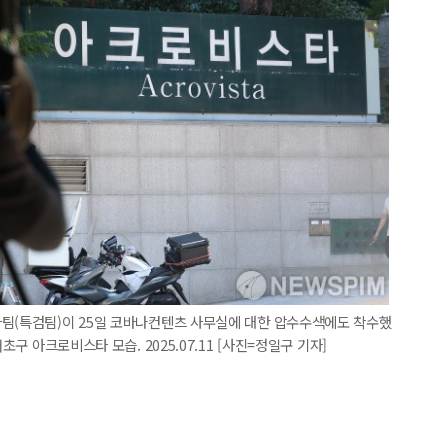
사팀(특검팀)이 25일 코바나컨텐츠 사무실에 대한 압수수색에도 착수했
초구 아크로비스타 모습. 2025.07.11 [사진=정일구 기자]