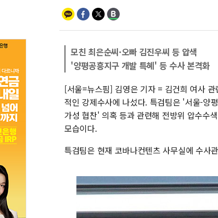
모친 최은순씨·오빠 김진우씨 등 압색
'양평공흥지구 개발 특혜' 등 수사 본격화
[서울=뉴스핌] 김영은 기자 = 김건희 여사 
적인 강제수사에 나섰다. 특검팀은 '서울-양평
가성 협찬' 의혹 등과 관련해 전방위 압수수색
모습이다.
특검팀은 현재 코바나컨텐츠 사무실에 수사관