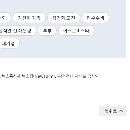
건희
김건희 가족
김건희 모친
압수수색
윤석열 전 대통령
부부
아크로비스타
대기업
뉴스통신사 뉴스핌(Newspim), 무단 전재-재배포 금지>
맨위로