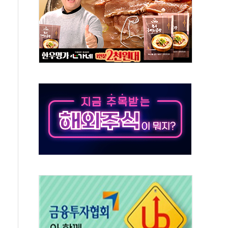
야, 경쟁상대 中과 비교해야"
하는 '선봉'의 대민 봉사
미사일 1발 발사… 올해 10번째·42일 만 도발
 새 안보 위기… 반군·마약카르텔이 습득해 전투 활용
어선 구조
무해한 표면 부식 물질"
분만에 진화...외국인 노동자 숨져
즌2
축 피해 최소화 '총력 대응'