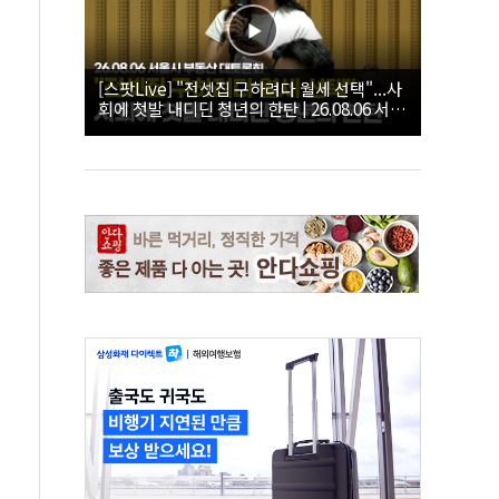
[스팟Live] "전셋집 구하려다 월세 선택"...사
회에 첫발 내디딘 청년의 한탄 | 26.08.06 서울
시 부동산 대토론회