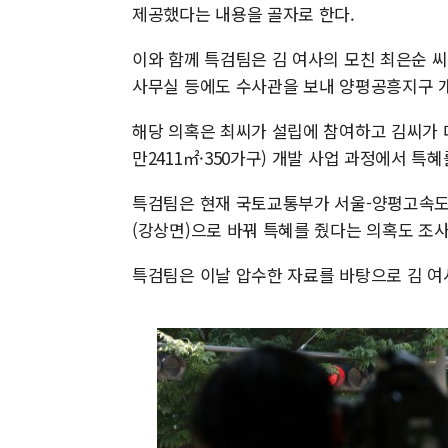
제공했다는 내용을 골자로 한다.
이와 함께 특검팀은 김 여사의 모친 최은순 씨
사무실 등에도 수사관을 보내 양평공흥지구 개
해당 의혹은 최씨가 설립에 참여하고 김씨가 대
만2411㎡·350가구) 개발 사업 과정에서 특
특검팀은 현재 국토교통부가 서울-양평고속도로
(강상면)으로 바꿔 특혜를 줬다는 의혹도 조사
특검팀은 이날 압수한 자료를 바탕으로 김 여