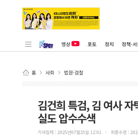
영상
포토
정치
정책·서
홈
사회
법원·검찰
김건희 특검, 김 여사 
실도 압수수색
기사입력 :
2025년07월25일 12:01
최종수정 :
20