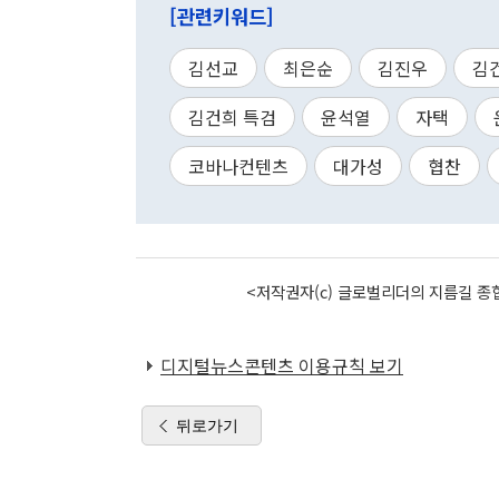
[관련키워드]
김선교
최은순
김진우
김
김건희 특검
윤석열
자택
코바나컨텐츠
대가성
협찬
<저작권자(c) 글로벌리더의 지름길 종합
디지털뉴스콘텐츠 이용규칙 보기
뒤로가기