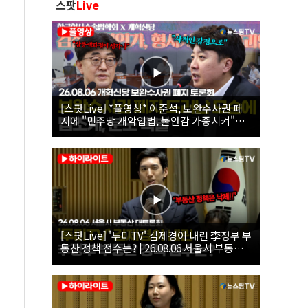
스팟
Live
[스팟Live] *풀영상* 이준석, 보완수사권 폐
지에 "민주당 개악입법, 불안감 가중시켜"｜
26.08.06 개혁신당 보완수사권 폐지 토론회
[스팟Live] '투미TV' 김제경이 내린 李정부 부
동산 정책 점수는? | 26.08.06 서울시 부동산
대토론회