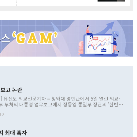
보고 논란
] 유신모 외교전문기자 = 청와대 영빈관에서 5일 열린 외교·
부 부처의 대통령 업무보고에서 정동영 통일부 장관의 '한반도
 구상'과 업무보고 발언이 논란을 빚고 있다. 이날 정 장관의
10
정부 내 조율을 거치지 않은 사안을 정책으로 추진하겠다고 공
는가 하면 사실 관계에 맞지 않은 설명도 있었다. 이재명 대통
로 신중을 기해 달라고 경고했고, 조현 외교부 장관은 '이상
지 최대 흑자
 근거한 비현실적 구상'이라는 비판을 내놨다. 그동안 정 장