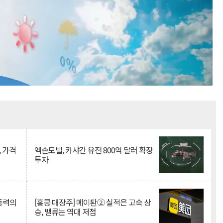
Mute
, 가격
엑손모빌, 카샤간 유전 800억 달러 확장
투자
 동력의
[홍콩 대장주] 메이퇀② 실적은 고속 상
승, 밸류는 역대 저점