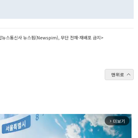
뉴스통신사 뉴스핌(Newspim), 무단 전재-재배포 금지>
맨위로
더보기
arrow_forward_ios