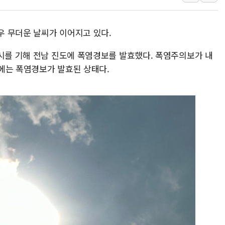
서울시, 정비사업으로 
신인류콘텐츠, 핀란드 
매우 무더운 날씨가 이어지고 있다.
"일부 존치" vs "
0시를 기해 전남 진도에 폭염경보를 발효했다. 폭염주의보가 내
[AI 카드뉴스] 기
에는 폭염경보가 발효된 상태다.
국민의힘 윤리위, '
수박으로 여름 나는
전남광주 구례 산불 3
캠코, 5918억원 규
[시승기] 공간·승차감