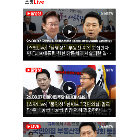
스팟
Live
[스팟Live] *풀영상* "부동산 지옥 고집한다
면!"...李대통령 향한 장동혁의 서슬퍼런 일갈
| 26.08.07 국민의힘 부동산정책 정상화 특별
위원회 전체회의
[스팟Live] *풀영상* 한병도 “국민의힘, 말로
만 주택 공급…공급 법안 처리 협조하라”｜
26.08.07 더불어민주당 원내대책회의