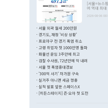
관의 대북 정
[서울=뉴스핌
관 부처 장관
어 역대 최대
관의 무리한 
출 호조로 월
다. [정동영 통일부 장관이 지난달 23일 오후 서울 종로구 정부서울청사에
2026-08-06 08:
료=한국은행] 한국은행이 6일 발표한 '2026년 6월 국제수지(잠정)'에
서 취임 1주년 
면 지난 6월
부 장관 권한
1000만달러
서울 외곽 월세 200만원
발전 구상'을
이에 따라 올
적 갈등 해결
경기도, 재정 '비상 상황'
했다. 경상수
결과 혐오의 
9000만달러
프로야구 전 경기 폭염 취소
년간의 CVI
지 기준 상품
고령 취업자 첫 1000만명 돌파
무너졌다고도 
며 월간 기준
현실을 바꾸는
달러로 38.
화물선 운임 3주만에 최고
를 평화 체제
196.9% 급
검찰 수사권, 72년만에 막 내려
함께 4자 대
수출은 160
지만 이 대통
서울 첫 폭염중대경보
(18.6%) 
화공존 정책이
했다. 통관 기
'300억 사기' 차가원 구속
다"고 지적했
(16.4%)
투리가 잡혀 
실거주 아니면 세금 껑충
월(-10억9
쁜 상황이 초
증가와 유류할
실적 발표 앞둔 스페이스X
9·19 군사
기록했지만 
[히든스테이지] 즌·오아 첫 도전
"우리의 선의
로 전환됐다.
으로 약간의 의문
를 기록해 전
관은 업무보고
는 배당수입
주의에 근거한