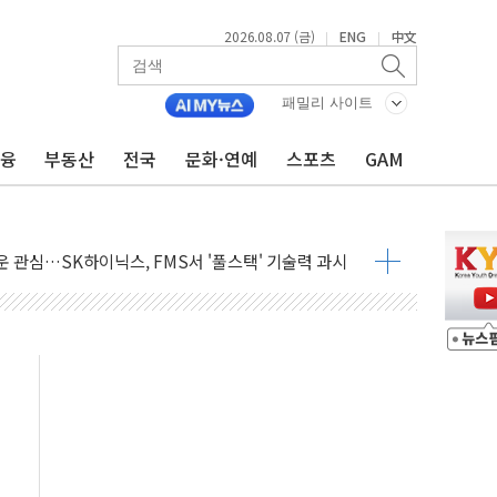
2026.08.07 (금)
ENG
中文
|
|
패밀리 사이트
들에게 "내란으로 훼손된 군 신뢰 회복해야"
금융
부동산
전국
문화·연예
스포츠
GAM
 순자산 30조 돌파…증시 급락에 업계 1위
매출 1006억원…전년비 13.9% 증가
운 관심…SK하이닉스, FMS서 '풀스택' 기술력 과시
다진 한샘…B2B 확장으로 성장동력 확보
동났다"…선수금 내걸고 확보 전쟁
사주 1000억 연내 소각…2분기 영업익 853억
목표인데…외국인 숙박 부가세 환급 앞당겨 종료
CK] 축구협회 성접대 기간, 대표팀 무패 外
 몇 년 내 NATO 결속력 시험하려 한정적 침공 가능성"
에 3.5조원 투입키로...'에너지 자립' 일환