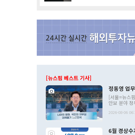
[뉴스핌 베스트 기사]
정동영 업무
[서울=뉴스핌
안보 분야 정
평화공존 발전
2026-08-06 06:
발언 중에는 
언한 것이 있
령은 공개적으
6월 경상수
주의적 희망에