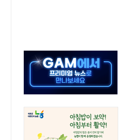
주택 36% 늘었다...공급부족 전 시장 규제 탓 커
AI 기업 Audission Oy와 운영 파트너십 체결
전면 개발"…서리풀2구역 갈등, 협의 테이블에
후변화가 바꾼 대한민국 여름
부산 돌려차기 발언' 논란 서범수·진종오 징계절차 개시
 하마
2분 만에 주불 진화...인명피해 없어
모 압류재산 1506건 공매
 잡은 볼보 EX90…'올 터치'는 호불호