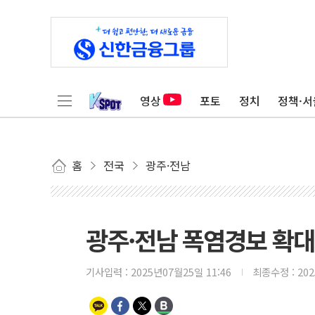
영상
포토
정치
정책·서
홈
전국
광주·전남
광주·전남 폭염경보 확대
기사입력 :
2025년07월25일 11:46
최종수정 :
20