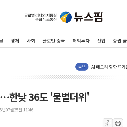
李대통령, 진급 장성
울
경제
사회
글로벌·중국
해외투자
산업
증권·
우리자산운용, MMF
TBH글로벌, 상반기 
AI 메모리 향한 뜨거
속보
건설 불황 속 내실 
"내년 메모리 물량 
현대지에프홀딩스, 자
…한낮 36도 '불볕더위'
관광객 3000만명 
[뉴스핌 이 시각 PI
25년07월25일 11:46
美 정보 당국 "푸틴,
가
인도, 바이오가스 생산
가