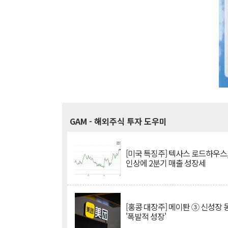
GAM
- 해외주식 투자 도우미
[미국 특징주] 텍사스 로드하우스
인상에 2분기 매출 성장세
[홍콩 대장주] 메이퇀 ③ 신성장
'폭발적 성장'