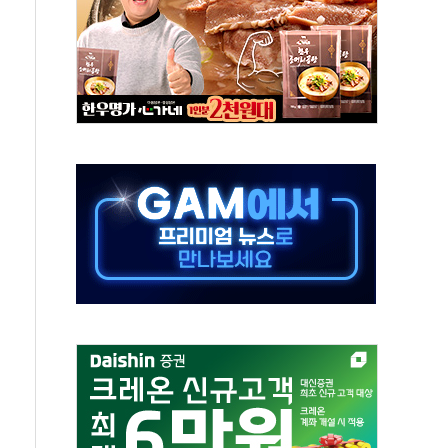
, 수도 베이징도 부동산 규제 철폐
위 상승으로 피서객 7명 고립…전원 구조
별똥별 멍' 운영…페르세우스 유성우 관측
시간당 50mm 이상 폭우…호우경보 발효
0대 숨져…온열질환 여부 조사
능시험 오전 집중 편성…체감온도 38도 넘으면 중단