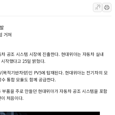
가
中 전방위 아파트 부양
가
인제 용대리 계곡서 수
동해시, 11~14일 '
개발
강원 중·남부 동해안 
험 거쳐
청양 밭에서 일하던 9
폭염에 車 운전면허 기
동차 공조 시스템 시장에 진출한다. 현대위아는 자동차 실내
 시작했다고 25일 밝혔다.
V(목적기반차량)인 PV5에 탑재된다. 현대위아는 전기차의 모
수 통합 모듈도 함께 공급한다.
동 부품을 주로 만들던 현대위아가 자동차 공조 시스템을 포함
번이 처음이다.