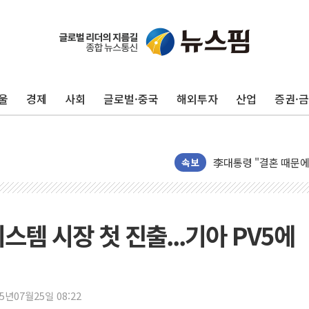
이번주 국내 주요 금융일정
美, 이란전 출구전략 
강릉·동해·삼척 시간당
울
경제
사회
글로벌·중국
해외투자
산업
증권·
폐기물 수거하다 참변
서울 중랑구 주택가서 
李대통령 "결혼 때문에 
여수 오동도 인근 해상
속보
추미애, '위안부' 피해
인천 선재도 갯벌서 해루
인천서 말다툼 중 어머니
스템 시장 첫 진출...기아 PV5에
'화합' 꺼낸 김민석에
李대통령, ISA 개편 
동해중부 전 해상 풍랑
25년07월25일 08:22
연일 폭염에 온열질환 