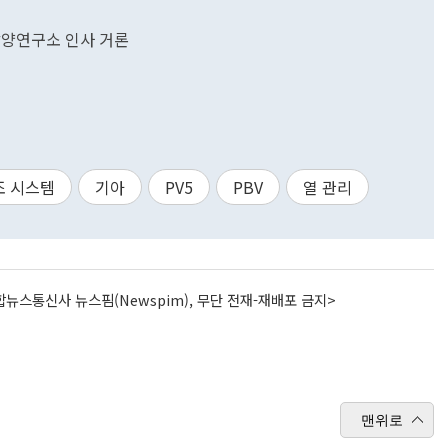
남양연구소 인사 거론
조 시스템
기아
PV5
PBV
열 관리
뉴스통신사 뉴스핌(Newspim), 무단 전재-재배포 금지>
맨위로