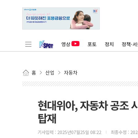
영상
포토
정치
정책·서
홈
산업
자동차
현대위아, 자동차 공조 시
탑재
기사입력 :
2025년07월25일 08:22
최종수정 :
20