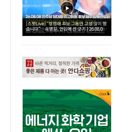
[스팟Live] “정청래 후보 그동안 고생 많이 했
습니다”…송영길, 연임에 선 긋기 | 26.08.08
더불어민주당 당대표·최고위원 후보 제주 합
동연설회