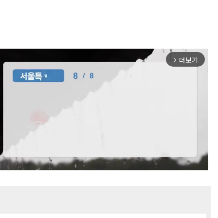
더보기
arrow_forward_ios
Mute