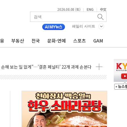
2026.08.08 (토)
ENG
中文
|
|
(8.10~8.14)
만지작…공습 한계·탄약 부족 현실화
패밀리 사이트
 최대 50㎜ 폭우…강원 동해안 강한 비 어어져
금융
부동산
전국
문화·연예
스포츠
GAM
…60대 환경미화원 수거차에 치여 사망
흉기 난동…60대 남성 2명 숨져
손해 보는 일 없게"…'결혼 페널티' 22개 과제 손본다
서 모터보트 전복…1명 사망·1명 실종
자 기림의 날 참석..."국제적 시민 연대로 목소리 내야"
질 중 실종 60대 나흘만에 숨진 채 발견
 흉기 살해 10대 아들 체포
 '뻔뻔' 받아친 정청래…제주 연설서 신경전 고조
재검토 지시…與 "적극 환영"·野 "졸속 국정"
주의보…10일까지 최대 3.5m 높은 물결
사망 23명…정부, 비상대응기구 가동