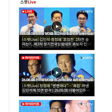
스팟
Live
[스팟Live] 김민석·정청래 ‘초접전’ 2차전 승
자는?...제3차 정기전국당원대회 후보자 인천
합동연설회 생중계 | 26.08.08
[스팟Live] 정청래 “뻔뻔하다”…‘화합’ 꺼낸
김민석에 정면 반격 | 26.08.08 더불어민주당
당대표·최고위원 후보 제주 합동연설회