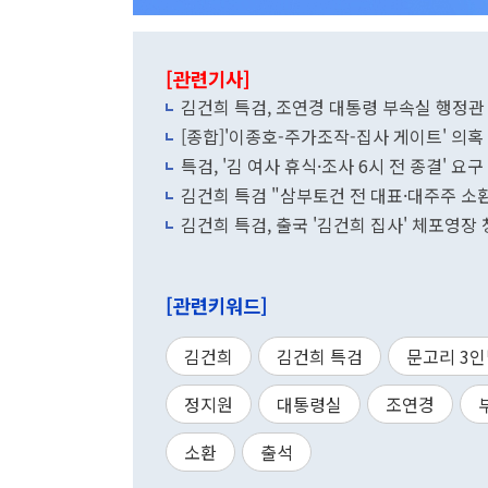
[관련기사]
김건희 특검, 조연경 대통령 부속실 행정관
[종합]'이종호-주가조작-집사 게이트' 의혹 
특검, '김 여사 휴식·조사 6시 전 종결' 요
김건희 특검 "삼부토건 전 대표·대주주 
김건희 특검, 출국 '김건희 집사' 체포영장
[관련키워드]
김건희
김건희 특검
문고리 3
정지원
대통령실
조연경
소환
출석