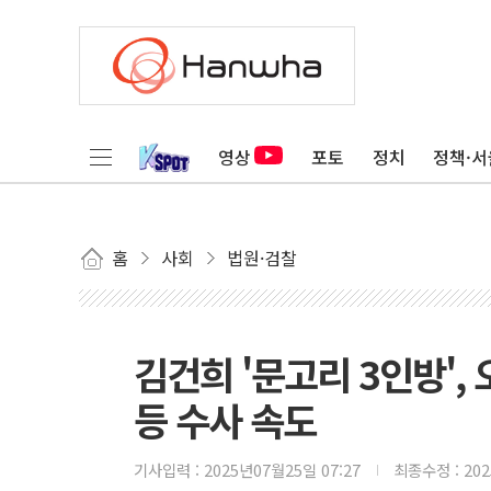
영상
포토
정치
정책·서
홈
사회
법원·검찰
김건희 '문고리 3인방',
등 수사 속도
기사입력 :
2025년07월25일 07:27
최종수정 :
20