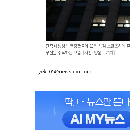
전직 대통령실 행정관들이 25일 특검 소환조사에 출
무실을 수색하는 모습. [사진=양윤모 기자]
yek105@newspim.com