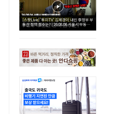
[스팟Live] '투미TV' 김제경이 내린 李정부 부
동산 정책 점수는? | 26.08.06 서울시 부동산
대토론회