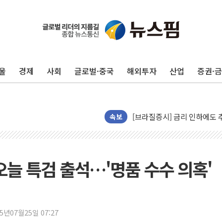
네이버, AI 투자로 숨 고르
카카오스타일 지그재그, '직잭
풀무원푸드앤컬처, 인천공항서
울
경제
사회
글로벌·중국
해외투자
산업
증권·
애경산업, 서울시 취약계층 위
중기부, 떡국·떡볶이떡 제조업 
[브라질증시] 금리 인하에도 추
속보
[뉴스핌 이 시각 PICK] 李, 
카드사 고객 유입 창구 된 '
제나벨, 배우 공승연 브랜드 
 오늘 특검 출석…'명품 수수 의혹'
트럼프, 폴리실리콘·태양광에 
[채권/외환] 국제유가 급등에
트럼프, '원정출산 시민권 차
25년07월25일 07:27
트럼프 "이란전 조만간 끝날 