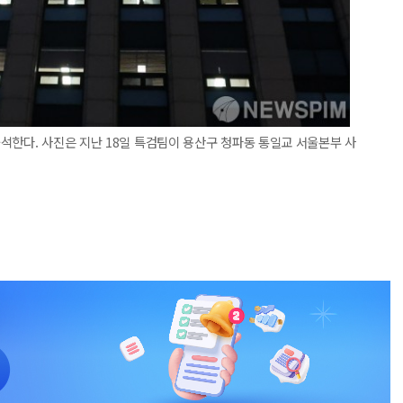
석한다. 사진은 지난 18일 특검팀이 용산구 청파동 통일교 서울본부 사