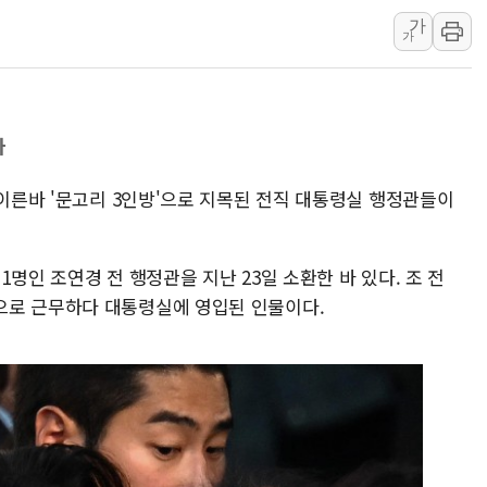
현대리바트, 원가 개선으로 실
가
가
[금/유가] 이란의 호르무즈 
뉴욕증시, 유가·금리 부담에 
이란, 오만과 호르무즈 해협 재
사
[민주 당권주자 일정] 송영길·
李대통령, 오늘 오후 2시 부
 이른바 '문고리 3인방'으로 지목된 전직 대통령실 행정관들이
[오늘의 정치일정] 8월 7일(금
명인 조연경 전 행정관을 지난 23일 소환한 바 있다. 조 전
으로 근무하다 대통령실에 영입된 인물이다.