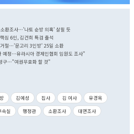
 소환조사…'나토 순방 의혹' 살필 듯
핵심 6인, 김건희 특검 출석
구 거절…'문고리 3인방' 25일 소환
소환 예정…유라시아 경제인협회 임원도 조사"
 청구…"여권무효화 할 것"
인방
김예성
집사
김 여사
유경옥
부속실
행정관
소환조사
대면조사