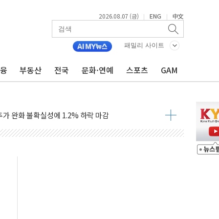
2026.08.07 (금)
ENG
中文
|
|
기…매출 16% 늘고 영업이익은 제자리
패밀리 사이트
뷰티 페스타'…최대 91% 할인
 '팔도음식대전'
금융
부동산
전국
문화·연예
스포츠
GAM
해 53억원 상당 통큰 기부
'생계형 적합업종' 재지정...5년 더 보호
가 완화 불확실성에 1.2% 하락 마감
오늘 부동산 2차 회의 外
트래블카드'…휴가철 넘어 장기 고객 묶는다
모델 발탁… 부산 광안서 약국 팝업스토어 운영
15% 관세…한국 등엔 '합산 상한' 적용
 미 국채금리·달러 동반 상승…시장, 美 고용지표 촉각
단' 행정명령 서명…출생시민권 제한 재시동
것"…군수품 부족설 일축 "막대한 무기 보유"