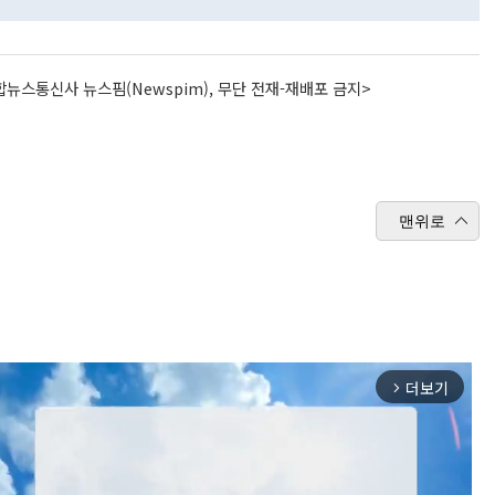
뉴스통신사 뉴스핌(Newspim), 무단 전재-재배포 금지>
맨위로
더보기
arrow_forward_ios