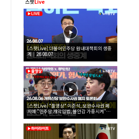
스팟
Live
[스팟Live] 더불어민주당 원내대책회의 생중
계｜26.08.07
[스팟Live] *풀영상* 이준석, 보완수사권 폐
지에 "민주당 개악입법, 불안감 가중시켜"｜
26.08.06 개혁신당 보완수사권 폐지 토론회