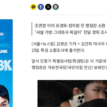
조연경 이어 유경옥·정지원 전 행정관 소환
'샤넬 가방·그라프사 목걸이' 전달 경위 조
[서울=뉴스핌] 김영은 기자 = 김건희 여사의
25일 특검 소환조사에 출석한다.
앞서 민중기 특별검사팀(특검팀)은 이 가운데 1
행정관은 자유한국장(국민의힘 전신) 보좌진