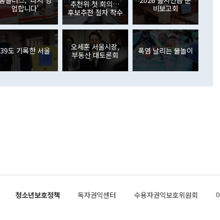
. 증권투자에서는 외국인의 국내 주식 매도세가 이어졌다. 외
추천위 첫 회의…
업합니다'
비보고회
장관이 이날 소개한 대북 구상과 설명은 정부 내 조율을 거치지
주식 투자는 차익실현 매도 등의 영향으로 316억1000만달러
후보추천 절차 착수
서 문제가 있다. 특히 주적 표현 대체와 국호 사용, 9·19 군
(-310억5000만달러)에 이어 역대 최대 순매도 기록을 다시
 4자회담 추진 등은 통일부 장관이 결정할 사안이 아니어서 월
국인의 국내 채권투자는 세계국채지수(WGBI) 자금 유입에도
이 나오고 있다. 이 대통령은 정 장관의 업무보고를 듣고 난
도래 영향으로 증가 폭이 줄어든 52억9000만달러를 기록했
무보고에 발표했다고 승인난 건 아니다"라고 재차 확인했다. 정
오세훈 서울시장,
 해외 증권투자는 주식을 중심으로 35억6000만달러 증가했
39도 기록한 서울
폭염 날리는 물놀이
부동산 대토론회
통은 "정 장관의 발언 내용은 대부분 국가안전보장회의(NSC)
newspim.com
된 사안이 아닌 정 장관의 개인적 생각에 가깝다"며 "안보 관
이 정부의 공식 정책이 아닌 사안을 추진하겠다고 업무보고를
 면전에서 '국군통수권자가 나서야 한다'고 주장한 것은 심각
 5일 청와대 영빈관에서 열린 통일
 외교 안보 부처 업무보고에서 발언하고 있다. [사진=청와대]
장이 현 시점에서 이미 참고가 될 수 없는 과거의 경험 또는 사
식에 기반하고 있다는 것이다. 정 장관이 주장하는 구상은 급
 있는 북한의 전략과 한반도 및 국제 정세를 전혀 반영하지
 비판이 제기되고 있다. 정 장관이 "흘러간 선(先)비핵화만
현실을 바꾸지 못한다"고 언급한 것은 지금까지의 대북 접근
 있다. 북핵 위기 발발 이후 지금까지 모든 핵 협상에서 한국
북한에 선비핵화를 공식적으로 요구한 적이 없기 때문이다. 지
 협상은 북한의 비핵화 조치에 한·미가 상응하는 대가를 제
로 이뤄졌다. 1994년 북·미 제네바 기본합의는 핵시설 동결
청소년보호정책
독자권익센터
수용자권익보호위원회
의 교환이었다. 2005년 9.19 공동성명도 북한의 비핵화 조치
에 상응조치를 제공하는 '행동 대 행동' 원칙이 적용됐다. 대북