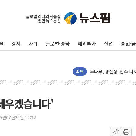
울
경제
사회
글로벌·중국
해외투자
산업
증권·
[기자수첩] ISA 개편,
美 태양광 수입장벽에 한
두나무, 경찰청 '압수 
교보증권, 10일까지 코스
속보
[뉴스핌 뉴스레터 Today 
NXT, 12일부터 프리마
보름째 잠 못 드는 서울…
 세우겠습니다'
미일 환율공조 뒷말 무성.
우유자조금, 노인복지관 
25년07월20일 14:32
더본코리아 롤링파스타, 
가
가
4자 연합 균열에 분쟁 