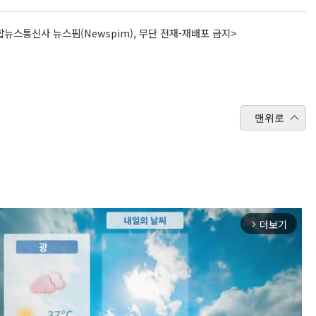
뉴스통신사 뉴스핌(Newspim), 무단 전재-재배포 금지>
맨위로
더보기
arrow_forward_ios