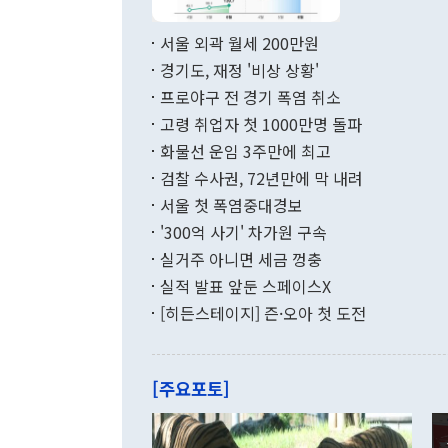
서 취임 1주년 
면 지난 6월
부 장관 권한
1000만달러
서울 외곽 월세 200만원
발전 구상'을
이에 따라 올
적 갈등 해결
경기도, 재정 '비상 상황'
했다. 경상수
결과 혐오의 
9000만달러
프로야구 전 경기 폭염 취소
년간의 CVI
지 기준 상품
고령 취업자 첫 1000만명 돌파
무너졌다고도 
며 월간 기준
현실을 바꾸는
달러로 38.
화물선 운임 3주만에 최고
를 평화 체제
196.9% 급
검찰 수사권, 72년만에 막 내려
함께 4자 대
수출은 160
지만 이 대통
서울 첫 폭염중대경보
(18.6%) 
화공존 정책이
했다. 통관 기
'300억 사기' 차가원 구속
다"고 지적했
(16.4%)
투리가 잡혀 
실거주 아니면 세금 껑충
월(-10억9
쁜 상황이 초
증가와 유류할
실적 발표 앞둔 스페이스X
9·19 군사
기록했지만 
[히든스테이지] 즌·오아 첫 도전
"우리의 선의
로 전환됐다.
으로 약간의 의문
를 기록해 전
관은 업무보고
는 배당수입
주의에 근거한
줄면서 25억
[주요포토]
라며 "여러분
억1000만달
이 9월 러시
였던 올해 3
며 "정부 차
인의 해외투자
은 "그것은 