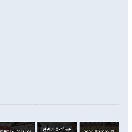
기자간담회를 하고 있다. [사진=통일부] 2026.07.23 ◆통일
 경상수지는 497억3000만달러 흑자로 집계됐다. 전월(386억
 넘어선 주장 정 장관은 이날 업무보고에서 '한반도 평화공존
)에 이어 두 달 연속 월간 기준 역대 최대 기록을 갈아치웠다.
 설명하면서 이재명 정부 2년차 핵심 과제로 상호 존중·평화
해 상반기 누적 경상수지 흑자는 1910억1000만달러를 기록
·핵 없는 한반도 등 3대 기본 방향을 제시했다. 정 장관은 "대
지 흑자를 견인한 것은 상품수지다. 6월 상품수지는 478억
언어는 멈춰야 한다"면서 주적 용어 대체를 주장했다. 지난 25
 흑자를 기록하며 전월에 이어 역대 최대를 다시 썼다. 국제수
D(완전하고 검증가능하며 되돌릴 수 없는 비핵화) 구도는 이미
수출은 1123억7000만달러로 전년 동월 대비 84.5% 증가하
했다. 또 "현 시점에서 흘러간 선(先)비핵화만 되뇌는 것은
 처음으로 1000억달러를 넘어섰다. 상품수입은 644억8000만
 데 힘이 되지 않는다"고 주장했다. 정 장관은 또 "정전 체제
6% 늘었다. 통관 기준으로는 반도체 수출이 전년 동월 대비
로 바꾸는 논의에 착수하겠다"면서 "북·미 정상회담 견인과
증했고 컴퓨터·주변기기(SSD)는 282.7% 증가했다. IT 품목
화의 동력을 확보하기 위해 최선을 다할 것"이라고 말했다. 하
.4% 늘었으며 비IT 품목도 ▲석유제품(47.5%) ▲화공품
령은 정 장관의 구상에 대부분 제동을 걸었다. 이 대통령은 "평
▲철강제품(17.9%) ▲승용차(6.1%) 등을 중심으로 18.6% 증가
 정치적으로 악용되는 측면이 있다"며 "많이 조심하셔야 한
준 수입은 ▲원자재(30.5%) ▲자본재(35.3%) ▲소비재
다. 북한을 다른 이름으로 불러야 한다는 주장에는 "표현에 꼬
가 모두 늘었다. 서비스수지는 12억9000만달러 적자를 기록해 전
정쟁으로 휘몰아 들어가면 원래 하고자 했던 데에서 오히려 나
000만달러)보다 적자 폭이 확대됐다. 여행수지는 외국인 입국자
래될 수 있다"고 경고했다. 이 대통령은 남북 신뢰 구축을 위해
증료 인상 등에 따른 출국자 감소로 4억4000만달러 흑자를
합의를 선제적으로 복원해야 한다는 정 장관의 주장에 대해서도
지식재산권사용료수지는 전월 흑자에서 4억4000만달러 적자
대로 하는 게 과연 한반도의 평화와 안정에 플러스냐, 결론적
 본원소득수지는 배당소득을 중심으로 32억7000만달러 흑자
이 들 때도 있다"며 부정적으로 반응했다. 조현 외교부 장
월(21억7000만달러)보다 흑자 폭이 확대됐다. 배당소득수지
 사후 브리핑에서 정 장관이 언급한 '4자 회담'에 대해 "이상
이 늘어난 데다 전월 분기배당에 따른 기저효과로 배당지급이
 어떤 희망이라 하더라도 그건 아직 조율되지 않은 방법"이
6000만달러 흑자를 나타냈다. 금융계정 순자산은 6월 중 467
들께서 디스카운트해 주시면 좋겠다"고 선을 그었다. 정 장관
러 증가해 월간 기준 역대 최대 증가 폭을 기록했다. 종전 최대
아 블라디보스토크에서 열리는 '동방경제포럼(EEF)'을 언급하
월(369억9000만달러)을 넘어선 것이다. 직접투자에서는 내국
원에서 (참석을) 검토하고 있다"고 발언한 데 대해서도 조 장관
가 80억1000만달러, 외국인의 국내투자가 46억3000만달러
'선관위 특검' 국민
외교부의 몫"이라며 "아직 거기까지 진도가 나가지 않았다"고
홈플러스, '다시 영
2026 을지연습 준