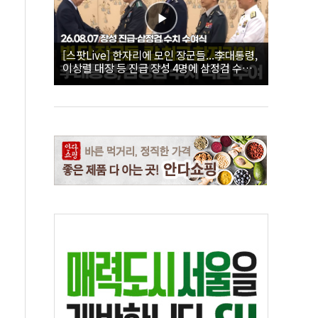
[스팟Live] 한자리에 모인 장군들...李대통령,
이상렬 대장 등 진급 장성 4명에 삼정검 수치
직접 수여｜26.08.07 장성 진급·삼정검 수치
수여식