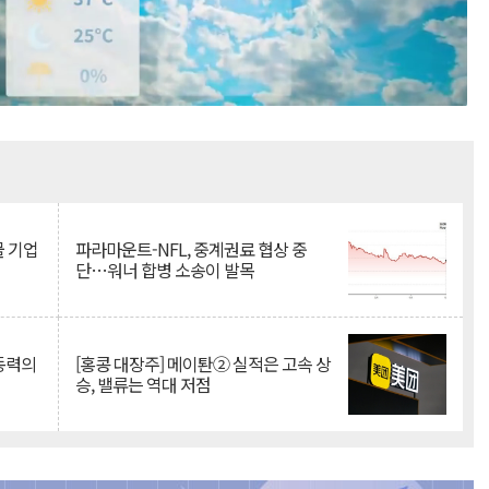
Mute
물 기업
파라마운트-NFL, 중계권료 협상 중
단…워너 합병 소송이 발목
 동력의
[홍콩 대장주] 메이퇀② 실적은 고속 상
승, 밸류는 역대 저점