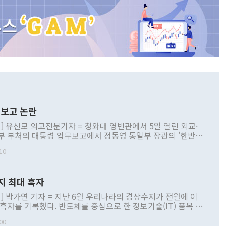
보고 논란
] 유신모 외교전문기자 = 청와대 영빈관에서 5일 열린 외교·
부 부처의 대통령 업무보고에서 정동영 통일부 장관의 '한반도
 구상'과 업무보고 발언이 논란을 빚고 있다. 이날 정 장관의
10
정부 내 조율을 거치지 않은 사안을 정책으로 추진하겠다고 공
는가 하면 사실 관계에 맞지 않은 설명도 있었다. 이재명 대통
로 신중을 기해 달라고 경고했고, 조현 외교부 장관은 '이상
지 최대 흑자
 근거한 비현실적 구상'이라는 비판을 내놨다. 그동안 정 장
책 관련 발언이 물의를 빚은 적은 여러 번 있지만 대통령과 유
] 박가연 기자 = 지난 6월 우리나라의 경상수지가 전월에 이
이 공개적으로 부정적 입장을 표명한 것은 이례적이다. 정 장
 흑자를 기록했다. 반도체를 중심으로 한 정보기술(IT) 품목 수
대북 접근법과 월권을 제어해야 한다는 목소리도 높아지고 있
간 상품수출이 처음으로 1000억달러를 넘어선 영향이다. [자
00
 따르