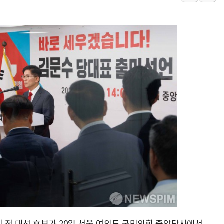
금호석유화학, 2분기 영업
CJ올리브영 흔드는 '신
"PAFC만으론 어렵다"…
임대사업자, 등록임대 세
대우건설, 50대 이강석 
비츠로넥스텍, 한화에어로
1410원대 내려간 환율, 
종합특검, '계엄 수용공
친트럼프 오글스 미 하원
힘 전 대선 후보가 20일 서울 여의도 국민의힘 중앙당사에서