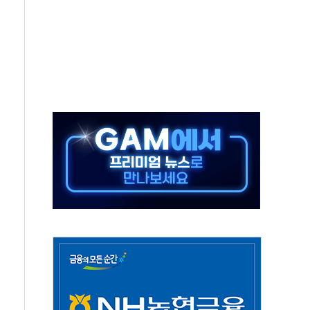
익 4배 '껑충'…전부문 약진
흥 강자' 다이소·시코르…뷰티 유통 지각변동 본격화
두산퓨얼셀, SOFC에 사활
제혜택 축소에 반발…"정책 신뢰 뒤집어"
대표 전면에...임원·조직 대대적 개편 예고
스페이스와 '누리호 5기분 엔진 구성품' 수주
"당분간 1400원 초반대 등락"
간 확보' 신용해 前교정본부장 불구속 기소
의원, 테네시주 경선서 낙선