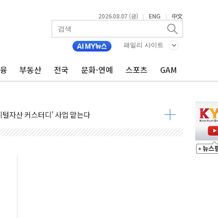
2026.08.07 (금)
ENG
中文
|
|
패밀리 사이트
금융
부동산
전국
문화·연예
스포츠
GAM
 국장 살리기보다 투자자 설득이 먼저
화큐셀·OCI '반색'…비중국산 부담은 변수
디지털자산 커스터디' 사업 맡는다
피200 지수 기초자산 원금지급형 ELB 공모
ANDA] 8월 7일
켓 상·하한가 주문 제한…'SK하이닉스 사태' 재발 방지
30도 열대야에 피로 누적 '건강 적신호'
.."맘대로 팔지도 못하는데 무슨 기축통화"
찾아 어르신 우유 지원 점검
파브리 셰프 모델 발탁
재점화 조짐…한미 지배구조 다시 요동