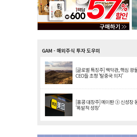
GAM
- 해외주식 투자 도우미
[글로벌 특징주] 백악관, 핵심 광
CEO들 초청 '탈중국 의지'
[홍콩 대장주] 메이퇀 ③ 신성장
'폭발적 성장'