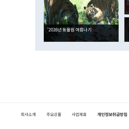
각각 증가했다
잘랐다. 정 
국인의 국내 
않았다는 점에
감소하며 전월
사합의 복원,
경신했다. 외
권이라는 지적
분기 말 만기
뒤 "여기 업
다. 내국인의
'2026년 동물원 여름나기
부의 한 소식
다. eoyn2@
를 거쳐 결정
련 부처 장관
하고 대통령의
한 문제"라고 지적했다. 이재명 대통령이
외교 국방 등
2026.08.05 ◆시대착오적 접근, 대북 인식 오류 더욱 문제인 것은 정 장관
의 이같은 주
실과 다른 인
격히 변화하고
못하고 있다는
되뇌는 것은 
법을 호도하고
이나 미국은 
금까지의 북핵
회사소개
주요상품
사업제휴
개인정보취급방침
공하는 방식으
과 중유 제공
의 모든 단계