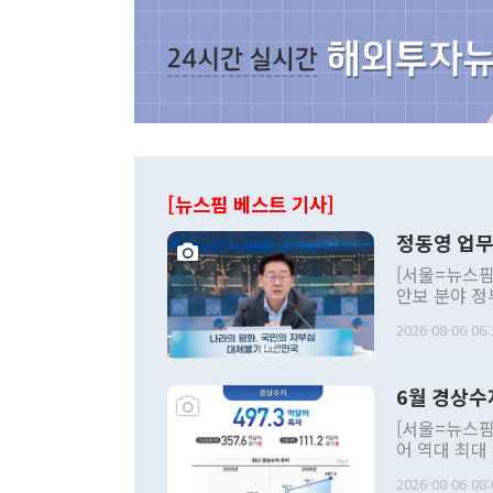
[뉴스핌 베스트 기사]
정동영 업무
[서울=뉴스핌
안보 분야 정
평화공존 발전
2026-08-06 06:
발언 중에는 
언한 것이 있
령은 공개적으
6월 경상수
주의적 희망에
관의 대북 정
[서울=뉴스핌
관 부처 장관
어 역대 최대
관의 무리한 
출 호조로 월
다. [정동영 통일부 장관이 지난달 23일 오후 서울 종로구 정부서울청사에
2026-08-06 08:
료=한국은행] 한국은행이 6일 발표한 '2026년 6월 국제수지(잠정)'에