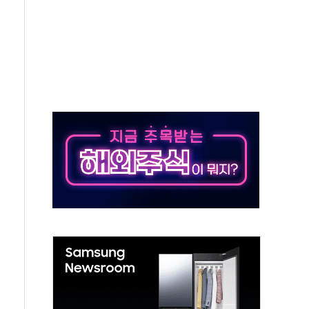
50㎜ 폭우…강원 동해안 강한 비 이어져
 환경미화원 수거차에 치여 사망
동…60대 남성 2명 숨져
보는 일 없게"…'결혼 페널티' 22개 과제 손본다
터보트 전복…1명 사망·1명 실종
의 날 참석..."국제적 시민 연대로 목소리 내야"
 실종 60대 나흘만에 숨진 채 발견
 살해 10대 아들 체포
' 받아친 정청래…제주 연설서 신경전 고조