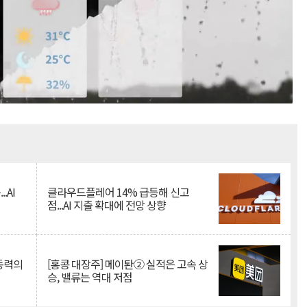
Mute
.AI
클라우드플레어 14% 급등해 신고
점...AI 지출 확대에 전망 상향
 동력의
[홍콩 대장주] 메이퇀② 실적은 고속 상
승, 밸류는 역대 저점