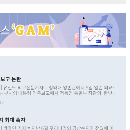
보고 논란
] 유신모 외교전문기자 = 청와대 영빈관에서 5일 열린 외교·
부 부처의 대통령 업무보고에서 정동영 통일부 장관의 '한반도
 구상'과 업무보고 발언이 논란을 빚고 있다. 이날 정 장관의
10
정부 내 조율을 거치지 않은 사안을 정책으로 추진하겠다고 공
는가 하면 사실 관계에 맞지 않은 설명도 있었다. 이재명 대통
로 신중을 기해 달라고 경고했고, 조현 외교부 장관은 '이상
지 최대 흑자
 근거한 비현실적 구상'이라는 비판을 내놨다. 그동안 정 장
책 관련 발언이 물의를 빚은 적은 여러 번 있지만 대통령과 유
] 박가연 기자 = 지난 6월 우리나라의 경상수지가 전월에 이