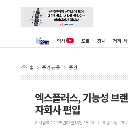
영상
포토
정치
정책·서
홈
증권·금융
증권
엑스플러스, 기능성 브랜
자회사 편입
기사입력 :
2025년07월18일 15:30
최종수정 :
20