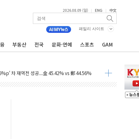
2026.08.09 (일)
ENG
中文
|
|
패밀리 사이트
금융
부동산
전국
문화·연예
스포츠
GAM
투입…고수온 양식장 복구·지원 '총력'
산사태 주의보'...경북도, 호우 피해·통제구간 없어
%p' 차 재역전 성공...金 45.42% vs 鄭 44.56%
·정청래·김민석 당대표 후보
 정청래에 승리...47.75% vs 42.08%
과 발표...김민석 47.75% 정청래 42.08%
표...김민석 45.09% 정청래 43.27% 송영길 11.63%
표...김민석 52.64% 정청래 39.89% 송영길 7.47%
0~8.14)
…공습 한계·탄약 부족 현실화