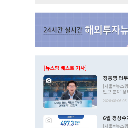
[뉴스핌 베스트 기사]
정동영 업무
[서울=뉴스핌
안보 분야 정
평화공존 발전
2026-08-06 06:
발언 중에는 
언한 것이 있
령은 공개적으
6월 경상수
주의적 희망에
관의 대북 정
[서울=뉴스핌