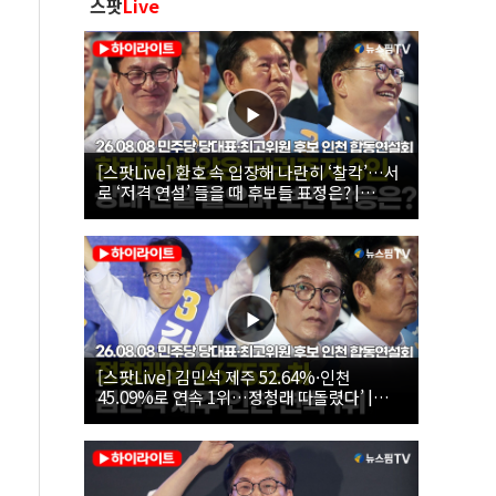
스팟
Live
[스팟Live] 환호 속 입장해 나란히 ‘찰칵’…서
로 ‘저격 연설’ 들을 때 후보들 표정은? |
26.08.08 더불어민주당 당대표·최고위원 후
보 인천 합동연설회
[스팟Live] 김민석 제주 52.64%·인천
45.09%로 연속 1위…정청래 따돌렸다’ |
26.08.08 더불어민주당 당대표·최고위원 후
보 인천 합동연설회