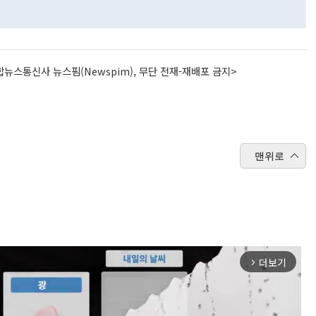
뉴스통신사 뉴스핌(Newspim), 무단 전재-재배포 금지>
맨위로
더보기
arrow_forward_ios