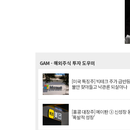
GAM
- 해외주식 투자 도우미
[미국 특징주] 빅테크 주가 급반등..
불안 잦아들고 낙관론 되살아나
[홍콩 대장주] 메이퇀 ③ 신성장
'폭발적 성장'