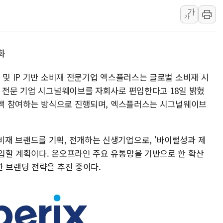
가
강릉·동해·삼척 시간당 최대 
가
폐기물 수거하다 참변…60대
서울 중랑구 주택가서 흉기 난
화
李대통령 "결혼 때문에 손해 
여수 오동도 인근 해상서 모
 및 IP 기반 소비재 전문기업 엑스플러스는 글로벌 소비재 시
추미애, '위안부' 피해자 기림
획 전문 기업 시그널웨이브를 자회사로 편입한다고 18일 밝혔
인천 선재도 갯벌서 해루질 중
 전액 참여하는 방식으로 진행되며, 엑스플러스는 시그널웨이브
인천서 말다툼 중 어머니 흉기
'화합' 꺼낸 김민석에 '뻔뻔
재 브랜드를 기획, 전개하는 신생기업으로, '바이럴성과 제
입할 계획이다. 온오프라인 주요 유통망을 기반으로 한 확산
한 브랜딩 전략을 추진 중이다.