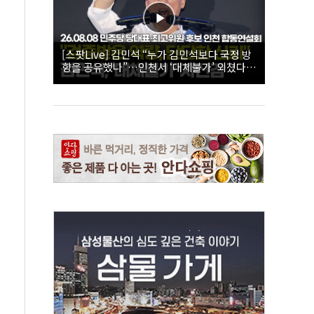
[스팟Live] 김민석 “누가 김민석보다 국정 방
향을 공유했나”…인천서 ‘대체불가’ 외쳤다 |
26.08.08 더불어민주당 당대표·최고위원 후
보 인천 합동연설회