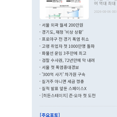
관 부처 장관
어 역대 최대
관의 무리한 
출 호조로 월
다. [정동영 통일부 장관이 지난달 23일 오후 서울 종로구 정부서울청사에
2026-08-06 08:
료=한국은행] 한국은행이 6일 발표한 '2026년 6월 국제수지(잠정)'에
서 취임 1주년 
면 지난 6월
부 장관 권한
1000만달러
서울 외곽 월세 200만원
발전 구상'을
이에 따라 올
적 갈등 해결
경기도, 재정 '비상 상황'
했다. 경상수
결과 혐오의 
9000만달러
프로야구 전 경기 폭염 취소
년간의 CVI
지 기준 상품
고령 취업자 첫 1000만명 돌파
무너졌다고도 
며 월간 기준
현실을 바꾸는
달러로 38.
화물선 운임 3주만에 최고
를 평화 체제
196.9% 급
검찰 수사권, 72년만에 막 내려
함께 4자 대
수출은 160
지만 이 대통
서울 첫 폭염중대경보
(18.6%) 
화공존 정책이
했다. 통관 기
'300억 사기' 차가원 구속
다"고 지적했
(16.4%)
투리가 잡혀 
실거주 아니면 세금 껑충
월(-10억9
쁜 상황이 초
증가와 유류할
실적 발표 앞둔 스페이스X
9·19 군사
기록했지만 
[히든스테이지] 즌·오아 첫 도전
"우리의 선의
로 전환됐다.
으로 약간의 의문
를 기록해 전
관은 업무보고
는 배당수입
주의에 근거한
줄면서 25억
[주요포토]
라며 "여러분