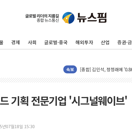
울
경제
사회
글로벌·중국
해외투자
산업
증권·
포항시 재난예산 40억 긴급 
울진·영덕 '호우특보'-포항 '
[종합] 김민석, 정청래에 '0.86
인천 합동연설회 나선 송영길
속보
김민석, 2주차 제주·인천 경선서
인사하는 김민석 당대표 후보
[속보] 민주, 제주·인천 경선 결
드 기획 전문기업 '시그널웨이브'
[속보] 민주, 인천 경선 결과 발
[속보] 민주, 제주 경선 결과 발
이번주 국내 주요 금융일정(8.1
25년07월18일 15:30
美, 이란전 출구전략 만지작