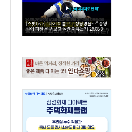
[스팟Live] “자기 이름으로 정당명을…” 송영
길이 피켓 문구 보고 놀란 이유는? | 26.08.09
더불어민주당 당대표·최고위원 후보 대구·경
북 합동연설회