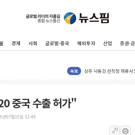
울
경제
사회
글로벌·중국
해외투자
산업
증권·
평택 진위면 공장서 질식사
포항 블루밸리 국가산단에 '
상주 낙동강 선착장 하류서 50
속보
[종합] 김민석, 정청래에 누적 '
민주당 경북도당위원장에 오중
인천서 말다툼 중 어머니 살
20 중국 수출 허가"
김민석, 강원·대구·경북 경선서
[속보] 민주, 강원·대구·경북 
25년07월15일 11:49
[속보] 민주, 경북 경선 결과 
가
가
[속보] 민주, 대구 경선 결과 