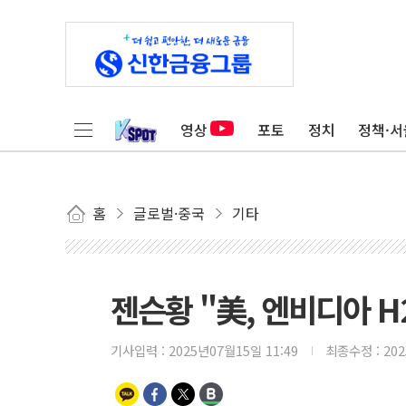
영상
포토
정치
정책·서
홈
글로벌·중국
기타
젠슨황 "美, 엔비디아 H
기사입력 :
2025년07월15일 11:49
최종수정 :
20