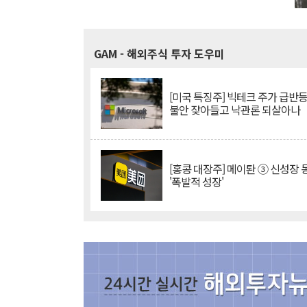
GAM
- 해외주식 투자 도우미
[미국 특징주] 빅테크 주가 급반등..
불안 잦아들고 낙관론 되살아나
[홍콩 대장주] 메이퇀 ③ 신성장
'폭발적 성장'