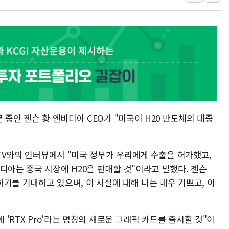
[속보] 민주, 강원 경선 결과 
정재헌 CEO, SKT 장기고
최태원, 노소영에 9440억
하나금융, 명동 소상공인에 
인천시 광복절 현수막 '태
병무청, 보충역 전면 손질…
홈플러스發 대형마트 판매,
 중인 젠슨 황 엔비디아 CEO가 "미국이 H20 반도체의 대중
윤준병·이해민 의원, '정부
'호우·산사태 주의보' 울진 
여야, 황희 '버스 하우스' 공
CCTV와의 인터뷰에서 "미국 정부가 우리에게 수출을 허가했고,
디아는 중국 시장에 H20을 판매할 것"이라고 말했다. 젠슨
하하기를 기대하고 있으며, 이 사실에 대해 나는 매우 기쁘고, 이
 'RTX Pro'라는 명칭의 새로운 그래픽 카드를 출시할 것"이