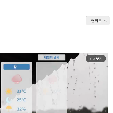
맨위로
더보기
arrow_forward_ios