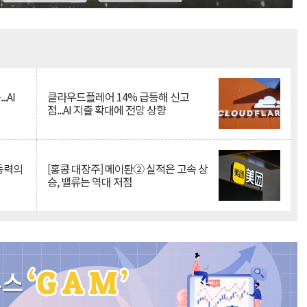
Mute
.AI
클라우드플레어 14% 급등해 신고
점...AI 지출 확대에 전망 상향
 동력의
[홍콩 대장주] 메이퇀② 실적은 고속 상
승, 밸류는 역대 저점