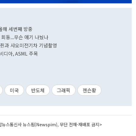
 올해 세번째 방중
 회동...무슨 얘기 나눴나
레이쥔과 샤오미전기차 기념촬영
비디아, ASML 주목
미국
반도체
그래픽
젠슨황
뉴스통신사 뉴스핌(Newspim), 무단 전재-재배포 금지>