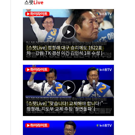
스팟
Live
[스팟Live] 정청래 대구 승리에도 1622표
차…강원·TK 경선 이긴 김민석 1위 수성 |
26.08.09 더불어민주당 당대표·최고위원 후
보 대구·경북 합동연설회
[스팟Live] “맞습니다! 교체해야 합니다!”…
정청래, 지도부 교체 주장 ‘정면돌파’ |
26.08.09 더불어민주당 당대표·최고위원 후
보 대구·경북 합동연설회