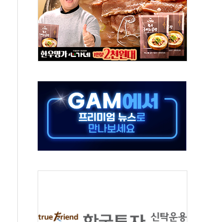
발표...김민석 50.30% 정청래 41.94% 송영길 7.76%
객 400명 맞이…"마음 잇는 시간 되길"
 지급 확정되나…재상고 앞두고 막판 셈법
'행복상자' 전달
극기 거꾸로' 논란…이틀만에 철거
 예술·체육요원 최대 33% 감축
 역대 최대폭 감소한 9.4%↓…유통업계 양극화 심화
 특사'로 콜롬비아 대통령 취임식 참석
시간당 30mm 강한 비...호우 피해 없어
방…野 "청년 우롱 기괴" vs 與 "송구한 해프닝"