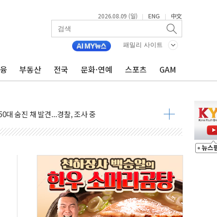
2026.08.09 (일)
ENG
中文
|
|
패밀리 사이트
금융
부동산
전국
문화·연예
스포츠
GAM
고 발생…작업자 1명 숨져
철강 AI융합실증센터' 들어선다
대 숨진 채 발견...경찰, 조사 중
1.48%p' 차 선두 유지...金 46.01% vs 鄭 44.53%
기 당선...합산득표율 68.63%
해 10대 구속…범행 후 반려견도 죽여
 정청래에 승리…金 48.54% vs 鄭 44.40%
경선 결과...김민석 48.54% 정청래 44.40%
발표...김민석 47.37% 정청래 45.71% 송영길 6.92%
발표...정청래 47.82% 김민석 46.35% 송영길 5.83%