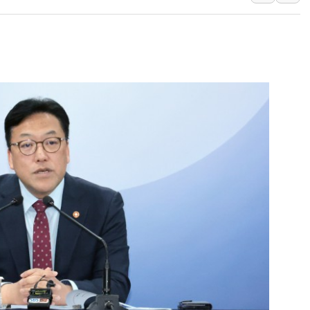
우크라 드론 전술, 중남미 콜롬비아에
동해해경, 독도 해상서 부유물 감긴 
주한미군 "오산기지 누출, 백린 아닌 
구미 폐염산처리업체서 불 2시간30여
해군과 함께하는 '불금전파, 송정' 시
강원도 폭염특보 11일째…온열질환·가