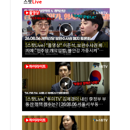
스팟
Live
[스팟Live] *풀영상* 이준석, 보완수사권 폐
지에 "민주당 개악입법, 불안감 가중시켜"｜
26.08.06 개혁신당 보완수사권 폐지 토론회
[스팟Live] '투미TV' 김제경이 내린 李정부 부
동산 정책 점수는? | 26.08.06 서울시 부동산
대토론회