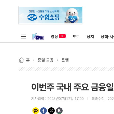
영상
포토
정치
정책·서
홈
증권·금융
은행
이번주 국내 주요 금융일정(
기사입력 :
2025년07월12일 17:00
최종수정 :
20