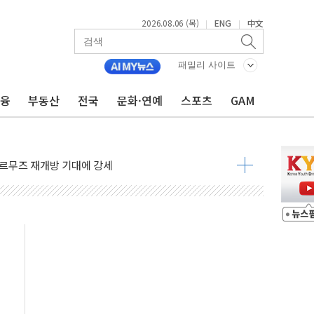
2026.08.06 (목)
ENG
中文
|
|
재회…로봇·AI 데이터센터·모빌리티 구체화
·아이온큐·도어대시↑ VS 샌디스크·피그마·앱러빈↓
패밀리 사이트
 반대…상법·자본시장법 개정 논의"
금융
부동산
전국
문화·연예
스포츠
GAM
 차익실현 속 혼조세...웨스턴디지털·샌디스크↓
에 긴급 안보 점검회의
호르무즈 재개방 기대에 강세
조까지, 상승...호실적 보고 기업 상승세 뚜렷
인 '사파리' 공격… 시민들 공포감 극대화 전략
' 임시 주총 기대감에 홀로 상한가…마진 잔액은 사상 최고
버리지 위험수위…숨은 차입이 더 큰 변수"
대응 1단계 진압 중
야, 경쟁상대 中과 비교해야"
하는 '선봉'의 대민 봉사
미사일 1발 발사… 올해 10번째·42일 만 도발