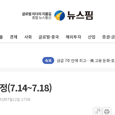
구광모, 내주 실리콘밸리서 젠슨 황 
뉴욕증시 개장 전 특징주...모더나
김정관 장관 "영업이익 N% 성과급
울
경제
사회
글로벌·중국
해외투자
산업
증권·
뉴욕증시 프리뷰, 미 주가선물 AI주
청와대, 북한 단거리 탄도미사일 발사
금값 7주 만에 최고…美 고용 둔화·
[인도증시] 중동 긴장 완화에 실적 호
속보
러, 1인칭시점 드론으로 우크라 민간
[베트남 증시] 지수 하락 속 'DGC
'월가의 황제' 다이먼 "금융시장 레
7.14~7.18)
양주 섬유염색공장서 화재 1명 중상…
김정관 산업부 장관 "주 52시간 손봐
25년07월12일 17:00
해군 1함대 창설 80주년…지역과 함께
가
가
[3보] 북, 원산서 동해로 단거리 탄도