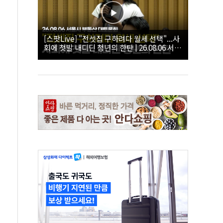
[스팟Live] "전셋집 구하려다 월세 선택"...사
회에 첫발 내디딘 청년의 한탄 | 26.08.06 서울
시 부동산 대토론회