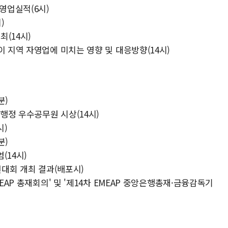
영업실적(6시)
)
최(14시)
이 지역 자영업에 미치는 영향 및 대응방향(14시)
분)
극행정 우수공무원 시상(14시)
시)
분)
(14시)
선대회 개최 결과(배포시)
EAP 총재회의' 및 '제14차 EMEAP 중앙은행총재·금융감독기