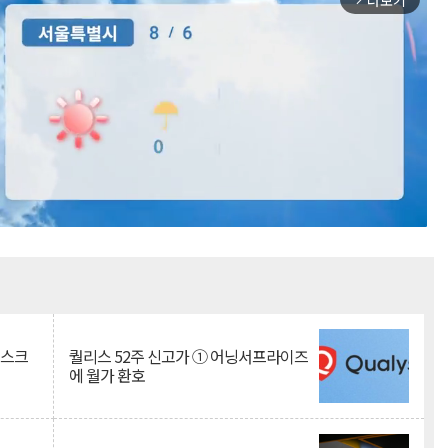
더보기
Mute
리스크
퀄리스 52주 신고가 ① 어닝서프라이즈
에 월가 환호