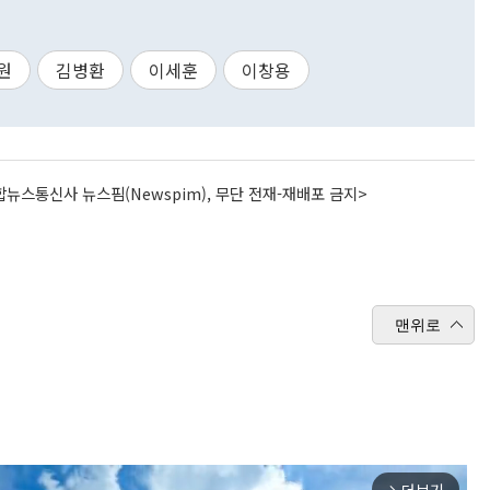
원
김병환
이세훈
이창용
뉴스통신사 뉴스핌(Newspim), 무단 전재-재배포 금지>
맨위로
arrow_forward_ios