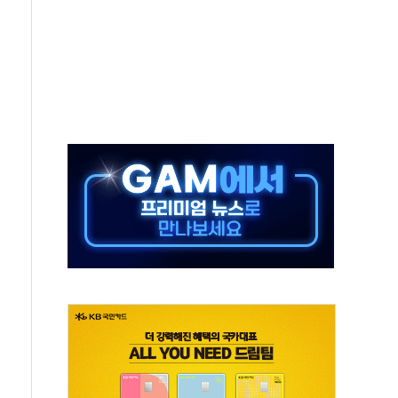
 새 안보 위기… 반군·마약카르텔이 습득해 전투 활용
어선 구조
무해한 표면 부식 물질"
분만에 진화...외국인 노동자 숨져
즌2
축 피해 최소화 '총력 대응'