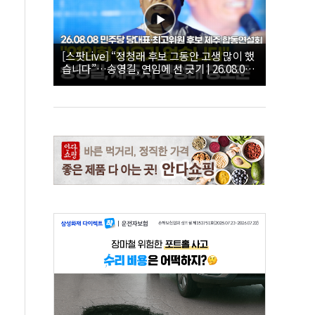
[스팟Live] “정청래 후보 그동안 고생 많이 했
습니다”…송영길, 연임에 선 긋기 | 26.08.08
더불어민주당 당대표·최고위원 후보 제주 합
동연설회