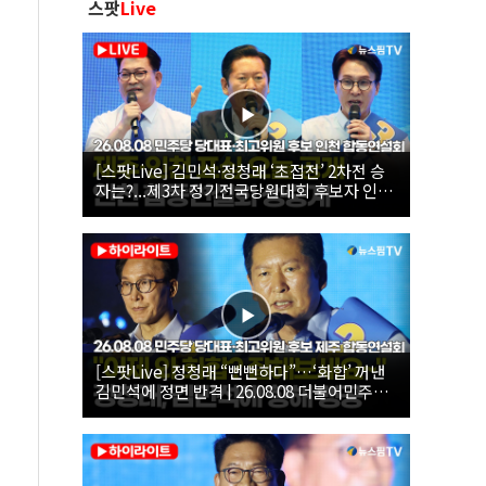
스팟
Live
[스팟Live] 김민석·정청래 ‘초접전’ 2차전 승
자는?...제3차 정기전국당원대회 후보자 인천
합동연설회 생중계 | 26.08.08
[스팟Live] 정청래 “뻔뻔하다”…‘화합’ 꺼낸
김민석에 정면 반격 | 26.08.08 더불어민주당
당대표·최고위원 후보 제주 합동연설회