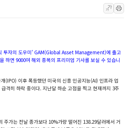
가
연일 폭염에 온열질환 
가
中 전방위 아파트 부양
인제 용대리 계곡서 수
동해시, 11~14일 '
강원 중·남부 동해안 
청양 밭에서 일하던 9
투자의 도우미' GAM(Global Asset Management)에 출고
폭염에 車 운전면허 기
을 하면 9000여 해외 종목의 프리미엄 기사를 보실 수 있습니
개(IPO) 이후 폭등했던 미국의 신흥 인공지능(AI) 인프라 업
근 급격히 하락 중이다. 지난달 하순 고점을 찍고 현재까지 3주
 주가는 전날 종가보다 10%가량 떨어진 138.29달러에서 거