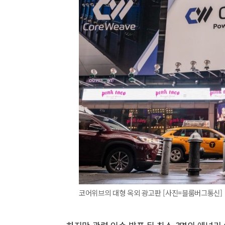
코어위브의 대형 옥외 광고판 [사진=블룸버그통신]