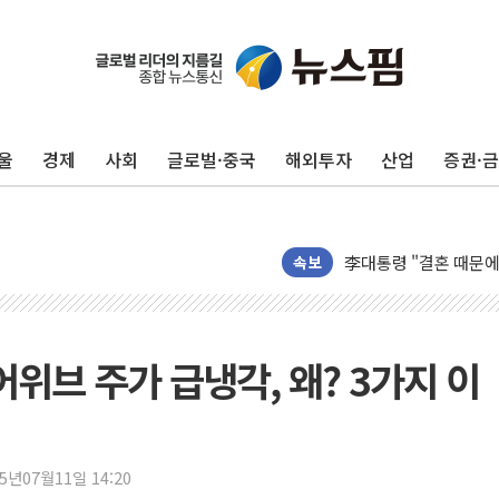
이번주 국내 주요 금융일정
美, 이란전 출구전략 
울
경제
사회
글로벌·중국
해외투자
산업
증권·
강릉·동해·삼척 시간당
폐기물 수거하다 참변
서울 중랑구 주택가서 
李대통령 "결혼 때문에 
속보
여수 오동도 인근 해상
추미애, '위안부' 피해
인천 선재도 갯벌서 해루
 코어위브 주가 급냉각, 왜? 3가지 이
인천서 말다툼 중 어머니
'화합' 꺼낸 김민석에
李대통령, ISA 개편 
25년07월11일 14:20
동해중부 전 해상 풍랑