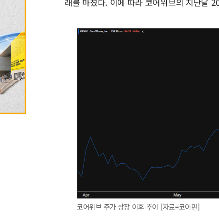
래를 마쳤다. 이에 따라 코어위브의 지난달 20
코어위브 주가 상장 이후 추이 [자료=코이핀]