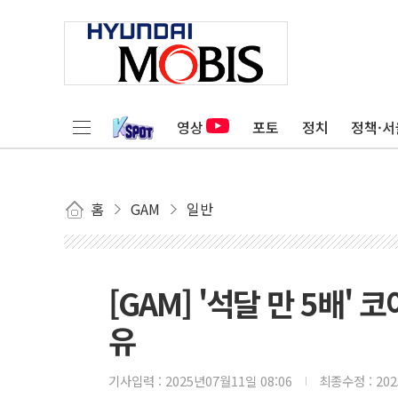
영상
포토
정치
정책·서
홈
GAM
일반
[GAM] '석달 만 5배'
유
기사입력 :
2025년07월11일 08:06
최종수정 :
20