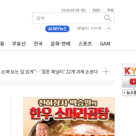
2026.08.08 (토)
ENG
中文
|
|
(8.10~8.14)
패밀리 사이트
만지작…공습 한계·탄약 부족 현실화
금융
부동산
전국
문화·연예
스포츠
GAM
 최대 50㎜ 폭우…강원 동해안 강한 비 어어져
…60대 환경미화원 수거차에 치여 사망
흉기 난동…60대 남성 2명 숨져
손해 보는 일 없게"…'결혼 페널티' 22개 과제 손본다
서 모터보트 전복…1명 사망·1명 실종
자 기림의 날 참석..."국제적 시민 연대로 목소리 내야"
질 중 실종 60대 나흘만에 숨진 채 발견
 흉기 살해 10대 아들 체포
 '뻔뻔' 받아친 정청래…제주 연설서 신경전 고조
재검토 지시…與 "적극 환영"·野 "졸속 국정"
주의보…10일까지 최대 3.5m 높은 물결