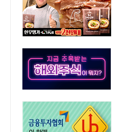
사망 23명…정부, 비상대응기구 가동
, 수도 베이징도 부동산 규제 철폐
위 상승으로 피서객 7명 고립…전원 구조
별똥별 멍' 운영…페르세우스 유성우 관측
시간당 50mm 이상 폭우…호우경보 발효
0대 숨져…온열질환 여부 조사
능시험 오전 집중 편성…체감온도 38도 넘으면 중단