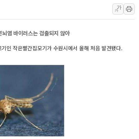
가
[AI MY 뉴스] 뉴욕 반도체주 프리뷰...美 고용 쇼크에 반도
가
뉴욕증시 프리뷰, 美 고용 쇼크에 금리 인상 우려 후퇴…나
[종합] 美 7월 고용 2만3000명 감소 '쇼크'…9월 금리 인
.일본뇌염 바이러스는 검출되지 않아
[사진] 이슬람 수니파 3개국, 공동방위협정 체결
뉴욕증시 개장 전 특징주...아틀라시안·클라우드플레어
개모기인 작은빨간집모기가 수원시에서 올해 처음 발견됐다.
보훈부, 미 DPAA와 MOU… "6·25 미군 실종자 7359명
트럼프 "금리 내려야"…파월 때와 달리 워시엔 톤 낮춰
특정 정치인 측근 포항시 정책특보 내정설...포항시 '시끌'
李 "해남 태양광, 대한민국 다음 100년 밑거름…수도권 집