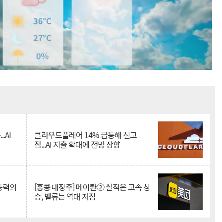
Mute
.AI
클라우드플레어 14% 급등해 신고
점...AI 지출 확대에 전망 상향
 동력의
[홍콩 대장주] 메이퇀② 실적은 고속 상
승, 밸류는 역대 저점