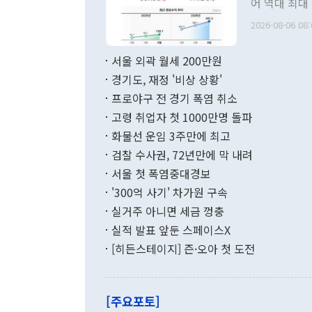
어 역대 최대
관의 무리한 
출 호조로 월
다. [정동영 통일부 장관이 지난달 23일 오후 서울 종로구 정부서울청사에
2026-08-06 08:
료=한국은행] 한국은행이 6일 발표한 '2026년 6월 국제수지(잠정)'에
서 취임 1주년 
면 지난 6월
부 장관 권한
1000만달러
서울 외곽 월세 200만원
발전 구상'을
이에 따라 올
적 갈등 해결
경기도, 재정 '비상 상황'
했다. 경상수
결과 혐오의 
9000만달러
프로야구 전 경기 폭염 취소
년간의 CVI
지 기준 상품
고령 취업자 첫 1000만명 돌파
무너졌다고도 
며 월간 기준
현실을 바꾸는
달러로 38.
화물선 운임 3주만에 최고
를 평화 체제
196.9% 급
검찰 수사권, 72년만에 막 내려
함께 4자 대
수출은 160
지만 이 대통
서울 첫 폭염중대경보
(18.6%) 
화공존 정책이
했다. 통관 기
'300억 사기' 차가원 구속
다"고 지적했
(16.4%)
투리가 잡혀 
실거주 아니면 세금 껑충
월(-10억9
쁜 상황이 초
증가와 유류할
실적 발표 앞둔 스페이스X
9·19 군사
기록했지만 
[히든스테이지] 즌·오아 첫 도전
"우리의 선의
로 전환됐다.
으로 약간의 의문
를 기록해 전
관은 업무보고
는 배당수입
주의에 근거한
줄면서 25억
[주요포토]
라며 "여러분
억1000만달