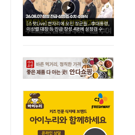
[스팟Live] 한자리에 모인 장군들...李대통령,
이상렬 대장 등 진급 장성 4명에 삼정검 수치
직접 수여｜26.08.07 장성 진급·삼정검 수치
수여식