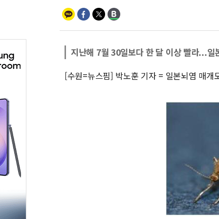
지난해 7월 30일보다 한 달 이상 빨라..
[수원=뉴스핌] 박노훈 기자 = 일본뇌염 매