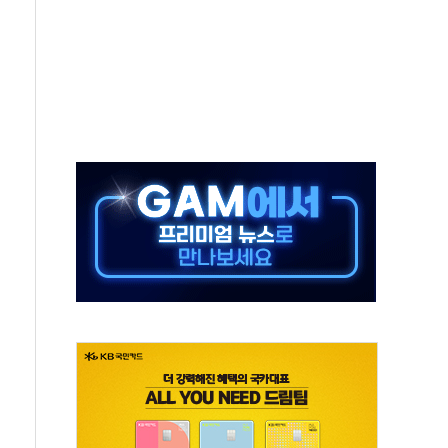
체주 '활짝'
스닥 선물 1%대 상승
상 기대 후퇴
·태양광주↑ VS 트레이드데스크·웬디스↓
 끝까지 찾겠다"
중 완화 전환점"