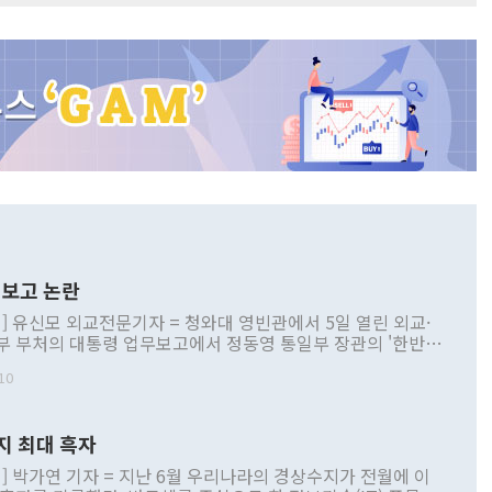
보고 논란
] 유신모 외교전문기자 = 청와대 영빈관에서 5일 열린 외교·
부 부처의 대통령 업무보고에서 정동영 통일부 장관의 '한반도
 구상'과 업무보고 발언이 논란을 빚고 있다. 이날 정 장관의
10
정부 내 조율을 거치지 않은 사안을 정책으로 추진하겠다고 공
는가 하면 사실 관계에 맞지 않은 설명도 있었다. 이재명 대통
로 신중을 기해 달라고 경고했고, 조현 외교부 장관은 '이상
지 최대 흑자
 근거한 비현실적 구상'이라는 비판을 내놨다. 그동안 정 장
책 관련 발언이 물의를 빚은 적은 여러 번 있지만 대통령과 유
] 박가연 기자 = 지난 6월 우리나라의 경상수지가 전월에 이
이 공개적으로 부정적 입장을 표명한 것은 이례적이다. 정 장