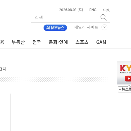
2026.08.08 (토)
ENG
中文
|
|
패밀리 사이트
금융
부동산
전국
문화·연예
스포츠
GAM
 정청래 격차 확대'
타진
최고치
 요구
낮아지며 상승… STOXX 600 지수는 나흘 연속 최고치
세
엘·이란 위협에 맞설 자체 억지력 강화
동
톱'… 美 해상봉쇄 영향
각