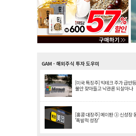
GAM
- 해외주식 투자 도우미
[미국 특징주] 빅테크 주가 급반등..
불안 잦아들고 낙관론 되살아나
[홍콩 대장주] 메이퇀 ③ 신성장
'폭발적 성장'