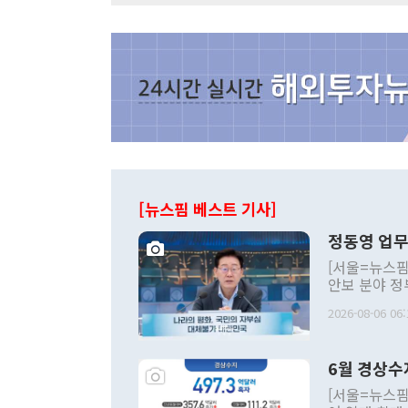
[뉴스핌 베스트 기사]
정동영 업무
[서울=뉴스핌
안보 분야 정
평화공존 발전
2026-08-06 06:
발언 중에는 
언한 것이 있
령은 공개적으
6월 경상수
주의적 희망에
관의 대북 정
[서울=뉴스핌
관 부처 장관