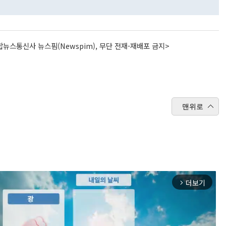
뉴스통신사 뉴스핌(Newspim), 무단 전재-재배포 금지>
맨위로
더보기
arrow_forward_ios