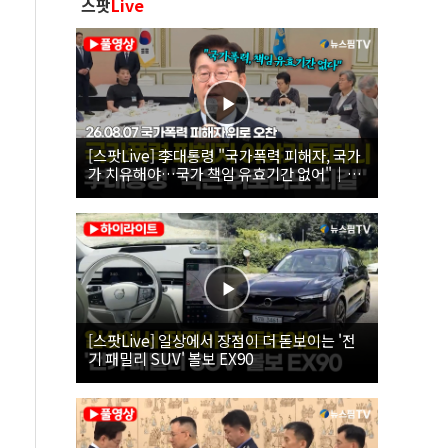
스팟
Live
[스팟Live] 李대통령 "국가폭력 피해자, 국가
가 치유해야…국가 책임 유효기간 없어"｜
26.08.07 국가폭력 피해자 위로 오찬
[스팟Live] 일상에서 장점이 더 돋보이는 '전
기 패밀리 SUV' 볼보 EX90