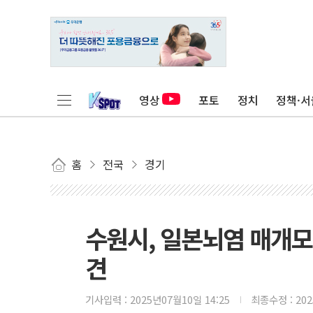
영상
포토
정치
정책·서
홈
전국
경기
수원시, 일본뇌염 매개모
견
기사입력 :
2025년07월10일 14:25
최종수정 :
20