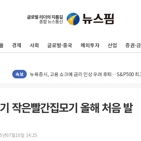
울
경제
사회
글로벌·중국
해외투자
산업
증권·
민주, 오늘 제주·인천 경선 결과 발표...'김민석 재역전 vs
한상협, 업계 개인정보 보안 새판 짠다…'자율규제단체' 
뉴욕증시, 고용 쇼크에 금리 인상 우려 후퇴…S&P500 
트럼프, 쿡 연준 이사 해임 재추진…"26일까지 의혹 소명"
속보
유럽증시, 美 고용 예상 밖 부진에 연준 금리 인상 가능성 
미 연준 매파 기세 꺾이나…고용 감소에 9월 동결 전망 우
[종합] 이슬람 수니파 3국, '공동방위협정' 체결… 이스라
기 작은빨간집모기 올해 처음 발
트럼프, 백신·자폐증 행정명령 검토…"이르면 다음 주"
美 항소법원, 백악관 무도회장 공사 중단 명령…트럼프 제
이란 핵심 원유 수출항 '하르그섬', 최근 1주일 이상 '올스
25년07월10일 14:25
美 고용 쇼크에 엔화 장중 급등…시장은 "또 개입했나" 촉