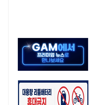
인 '사파리' 공격… 시민들 공포감 극대화 전략
' 임시 주총 기대감에 홀로 상한가…마진 잔액은 사상 최고
버리지 위험수위…숨은 차입이 더 큰 변수"
대응 1단계 진압 중
야, 경쟁상대 中과 비교해야"
하는 '선봉'의 대민 봉사
미사일 1발 발사… 올해 10번째·42일 만 도발
 새 안보 위기… 반군·마약카르텔이 습득해 전투 활용
어선 구조
무해한 표면 부식 물질"
분만에 진화...외국인 노동자 숨져
즌2