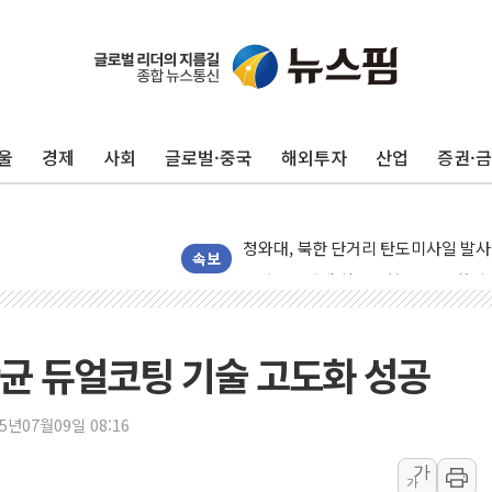
울
경제
사회
글로벌·중국
해외투자
산업
증권·
리투아니아 국방 "러, 우크라 드론으로
속보
구광모, 내주 실리콘밸리서 젠슨 황 
뉴욕증시 개장 전 특징주...모더나
김정관 장관 "영업이익 N% 성과급
균 듀얼코팅 기술 고도화 성공
뉴욕증시 프리뷰, 미 주가선물 AI주
청와대, 북한 단거리 탄도미사일 발사
25년07월09일 08:16
금값 7주 만에 최고…美 고용 둔화·
가
가
[인도증시] 중동 긴장 완화에 실적 호