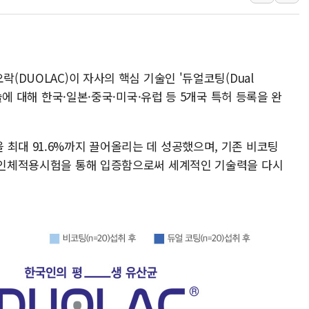
러, 1인칭시점 드론으로 우크라 민간
[베트남 증시] 지수 하락 속 'DGC
'월가의 황제' 다이먼 "금융시장 레
락(DUOLAC)이 자사의 핵심 기술인 '듀얼코팅(Dual
양주 섬유염색공장서 화재 1명 중상…
기술에 대해 한국·일본·중국·미국·유럽 등 5개국 특허 등록을 완
김정관 산업부 장관 "주 52시간 손봐
해군 1함대 창설 80주년…지역과 함께
[3보] 북, 원산서 동해로 단거리 탄도
최대 91.6%까지 끌어올리는 데 성공했으며, 기존 비코팅
우크라 드론 전술, 중남미 콜롬비아에
을 인체적용시험을 통해 입증함으로써 세계적인 기술력을 다시
동해해경, 독도 해상서 부유물 감긴 
주한미군 "오산기지 누출, 백린 아닌 
구미 폐염산처리업체서 불 2시간30여
해군과 함께하는 '불금전파, 송정' 시