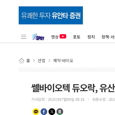
영상
포토
정치
정책·서
홈
산업
제약·바이오
쎌바이오텍 듀오락, 유산
기사입력 :
2025년07월09일 08:16
최종수정 :
20