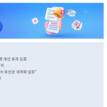
병 개선 효과 입증
1위
"K-유산균 세계화 앞장"
황