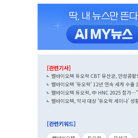
[관련기사]
쎌바이오텍 듀오락 CBT 유산균, 만성콩팥
쎌바이오텍 '듀오락' 12년 연속 세계 수출 
쎌바이오텍 듀오락, 中 HNC 2025 참가…
쎌바이오텍, 약사 대상 '듀오락 세미나' 성
[관련키워드]