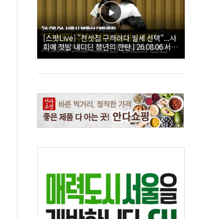
[스팟Live] "전셋집 구하려다 월세 선택"...사
회에 첫발 내디딘 청년의 한탄 | 26.08.06 서울
시 부동산 대토론회