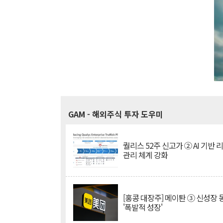
GAM
- 해외주식 투자 도우미
퀄리스 52주 신고가 ② AI 기반 
관리 체계 강화
[홍콩 대장주] 메이퇀 ③ 신성장
'폭발적 성장'