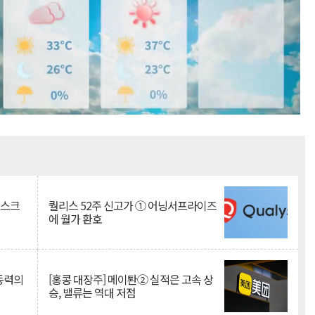
Mute
리스크
퀄리스 52주 신고가 ① 어닝서프라이즈
에 월가 환호
 동력의
[홍콩 대장주] 메이퇀② 실적은 고속 상
승, 밸류는 역대 저점