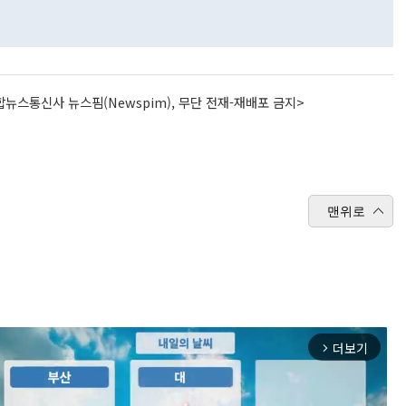
뉴스통신사 뉴스핌(Newspim), 무단 전재-재배포 금지>
맨위로
더보기
arrow_forward_ios