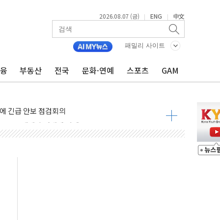
2026.08.07 (금)
ENG
中文
|
|
패밀리 사이트
금융
부동산
전국
문화·연예
스포츠
GAM
 나토 회원국 공격 검토… 거짓 깃발 작전"
재회…로봇·AI 데이터센터·모빌리티 구체화
·아이온큐·도어대시↑ VS 샌디스크·피그마·앱러빈↓
 반대…상법·자본시장법 개정 논의"
 차익실현 속 혼조세...웨스턴디지털·샌디스크↓
에 긴급 안보 점검회의
호르무즈 재개방 기대에 강세
조까지, 상승...호실적 보고 기업 상승세 뚜렷