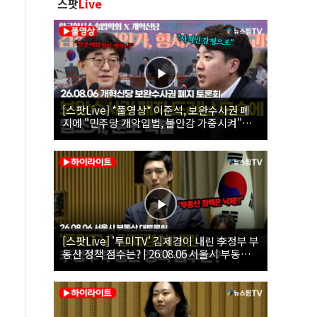
스팟
Live
[스팟Live] *풀영상* 이준석, 보완수사권 폐
지에 "민주당 개악입법, 불안감 가중시켜"｜
26.08.06 개혁신당 보완수사권 폐지 토론회
[스팟Live] '투미TV' 김제경이 내린 李정부 부
동산 정책 점수는? | 26.08.06 서울시 부동산
대토론회