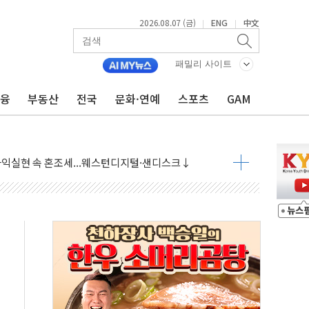
2026.08.07 (금)
ENG
中文
|
|
 상승… "2분기 기업 순이익 21% 증가" 전망
 나토 회원국 공격 검토… 거짓 깃발 작전"
패밀리 사이트
재회…로봇·AI 데이터센터·모빌리티 구체화
금융
부동산
전국
문화·연예
스포츠
GAM
·아이온큐·도어대시↑ VS 샌디스크·피그마·앱러빈↓
 반대…상법·자본시장법 개정 논의"
 차익실현 속 혼조세...웨스턴디지털·샌디스크↓
에 긴급 안보 점검회의
호르무즈 재개방 기대에 강세
조까지, 상승...호실적 보고 기업 상승세 뚜렷
인 '사파리' 공격… 시민들 공포감 극대화 전략
' 임시 주총 기대감에 홀로 상한가…마진 잔액은 사상 최고
버리지 위험수위…숨은 차입이 더 큰 변수"
대응 1단계 진압 중
야, 경쟁상대 中과 비교해야"