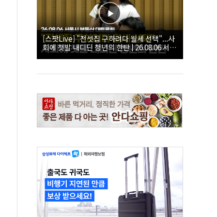
[스팟Live] "전셋집 구하려다 월세 선택"...사
회에 첫발 내디딘 청년의 한탄 | 26.08.06 서울
시 부동산 대토론회