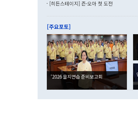
기록했지만 
[히든스테이지] 즌·오아 첫 도전
"우리의 선의
로 전환됐다.
으로 약간의 의문
를 기록해 전
관은 업무보고
는 배당수입
주의에 근거한
줄면서 25억
[주요포토]
라며 "여러분
억1000만달
이 9월 러시
였던 올해 3
며 "정부 차
인의 해외투자
은 "그것은 
각각 증가했다
잘랐다. 정 
국인의 국내 
않았다는 점에
감소하며 전월
사합의 복원,
경신했다. 외
권이라는 지적
분기 말 만기
뒤 "여기 업
다. 내국인의
'2026 을지연습 준비보고회
부의 한 소식
다. eoyn2@
를 거쳐 결정
련 부처 장관
하고 대통령의
한 문제"라고 지적했다. 이재명 대통령이
외교 국방 등
2026.08.05 ◆시대착오적 접근, 대북 인식 오류 더욱 문제인 것은 정 장관
의 이같은 주
실과 다른 인
격히 변화하고