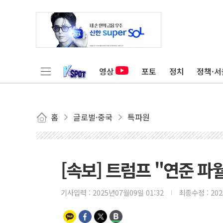
영상
포토
정치
정책·서
홈
글로벌·중국
특파원
[속보] 트럼프 "연준 파
기사입력 :
2025년07월09일 01:32
최종수정 :
20