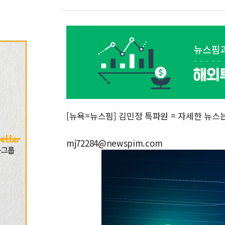
[뉴욕=뉴스핌] 김민정 특파원 = 자세한 뉴스
mj72284@newspim.com