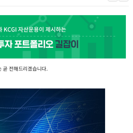
해군 1함대 창설 80주년…지역과 함께
[3보] 북, 원산서 동해로 단거리 탄도
우크라 드론 전술, 중남미 콜롬비아에
동해해경, 독도 해상서 부유물 감긴 
주한미군 "오산기지 누출, 백린 아닌 
구미 폐염산처리업체서 불 2시간30여
는 곧 전해드리겠습니다.