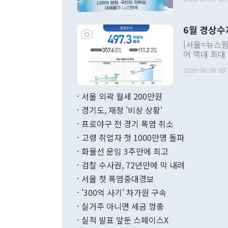
발언 중에는 
언한 것이 있
령은 공개적으
6월 경상수
주의적 희망에
관의 대북 정
[서울=뉴스핌
관 부처 장관
어 역대 최대
관의 무리한 
출 호조로 월
다. [정동영 통일부 장관이 지난달 23일 오후 서울 종로구 정부서울청사에
2026-08-06 08:
료=한국은행] 한국은행이 6일 발표한 '2026년 6월 국제수지(잠정)'에
서 취임 1주년 
면 지난 6월
부 장관 권한
1000만달러
서울 외곽 월세 200만원
발전 구상'을
이에 따라 올
적 갈등 해결
경기도, 재정 '비상 상황'
했다. 경상수
결과 혐오의 
9000만달러
프로야구 전 경기 폭염 취소
년간의 CVI
지 기준 상품
고령 취업자 첫 1000만명 돌파
무너졌다고도 
며 월간 기준
현실을 바꾸는
달러로 38.
화물선 운임 3주만에 최고
를 평화 체제
196.9% 급
검찰 수사권, 72년만에 막 내려
함께 4자 대
수출은 160
지만 이 대통
서울 첫 폭염중대경보
(18.6%) 
화공존 정책이
했다. 통관 기
'300억 사기' 차가원 구속
다"고 지적했
(16.4%)
투리가 잡혀 
실거주 아니면 세금 껑충
월(-10억9
쁜 상황이 초
증가와 유류할
실적 발표 앞둔 스페이스X
9·19 군사