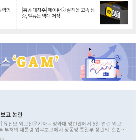
 동력의
[홍콩 대장주] 메이퇀② 실적은 고속 상
승, 밸류는 역대 저점
보고 논란
] 유신모 외교전문기자 = 청와대 영빈관에서 5일 열린 외교·
부 부처의 대통령 업무보고에서 정동영 통일부 장관의 '한반도
 구상'과 업무보고 발언이 논란을 빚고 있다. 이날 정 장관의
10