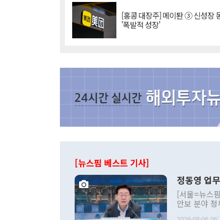
[홍콩 대장주] 메이퇀 ③ 신성장
'폭발적 성장'
[뉴스핌 베스트 기사]
정동영 업무
[서울=뉴스핌
안보 분야 정
평화공존 발전
2026-08-06 06: