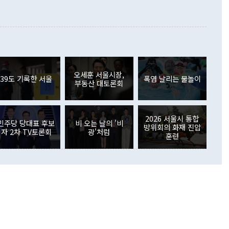
지식재산권사용료수지는 전월 흑자에서 4억4000만달러 적자
대로 하는 게 과연 한반도의 평화와 안정에 플러스냐, 결론적
 본원소득수지는 배당소득을 중심으로 32억7000만달러 흑자
이 들 때도 있다"며 부정적으로 반응했다. 조현 외교부 장
월(21억7000만달러)보다 흑자 폭이 확대됐다. 배당소득수지
 사후 브리핑에서 정 장관이 언급한 '4자 회담'에 대해 "이상
이 늘어난 데다 전월 분기배당에 따른 기저효과로 배당지급이
 어떤 희망이라 하더라도 그건 아직 조율되지 않은 방법"이
6000만달러 흑자를 나타냈다. 금융계정 순자산은 6월 중 467
들께서 디스카운트해 주시면 좋겠다"고 선을 그었다. 정 장관
러 증가해 월간 기준 역대 최대 증가 폭을 기록했다. 종전 최대
아 블라디보스토크에서 열리는 '동방경제포럼(EEF)'을 언급하
월(369억9000만달러)을 넘어선 것이다. 직접투자에서는 내국
원에서 (참석을) 검토하고 있다"고 발언한 데 대해서도 조 장관
가 80억1000만달러, 외국인의 국내투자가 46억3000만달러
외교부의 몫"이라며 "아직 거기까지 진도가 나가지 않았다"고
오세훈 서울시장,
. 증권투자에서는 외국인의 국내 주식 매도세가 이어졌다. 외
39도 기록한 서울
폭염 날리는 물놀이
부동산 대토론회
장관이 이날 소개한 대북 구상과 설명은 정부 내 조율을 거치지
주식 투자는 차익실현 매도 등의 영향으로 316억1000만달러
서 문제가 있다. 특히 주적 표현 대체와 국호 사용, 9·19 군
(-310억5000만달러)에 이어 역대 최대 순매도 기록을 다시
 4자회담 추진 등은 통일부 장관이 결정할 사안이 아니어서 월
국인의 국내 채권투자는 세계국채지수(WGBI) 자금 유입에도
이 나오고 있다. 이 대통령은 정 장관의 업무보고를 듣고 난
도래 영향으로 증가 폭이 줄어든 52억9000만달러를 기록했
2026 서울시 통합
무보고에 발표했다고 승인난 건 아니다"라고 재차 확인했다. 정
민주당 당대표 후보
비 오는 날의 '비
 해외 증권투자는 주식을 중심으로 35억6000만달러 증가했
방위회의 화재 진압
자 2차 TV토론회
광'처럼
통은 "정 장관의 발언 내용은 대부분 국가안전보장회의(NSC)
newspim.com
훈련
된 사안이 아닌 정 장관의 개인적 생각에 가깝다"며 "안보 관
이 정부의 공식 정책이 아닌 사안을 추진하겠다고 업무보고를
 면전에서 '국군통수권자가 나서야 한다'고 주장한 것은 심각
 5일 청와대 영빈관에서 열린 통일
 외교 안보 부처 업무보고에서 발언하고 있다. [사진=청와대]
장이 현 시점에서 이미 참고가 될 수 없는 과거의 경험 또는 사
식에 기반하고 있다는 것이다. 정 장관이 주장하는 구상은 급
 있는 북한의 전략과 한반도 및 국제 정세를 전혀 반영하지