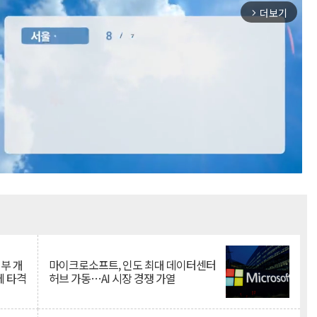
더보기
arrow_forward_ios
Mute
뇌부 개
마이크로소프트, 인도 최대 데이터센터
에 타격
허브 가동…AI 시장 경쟁 가열