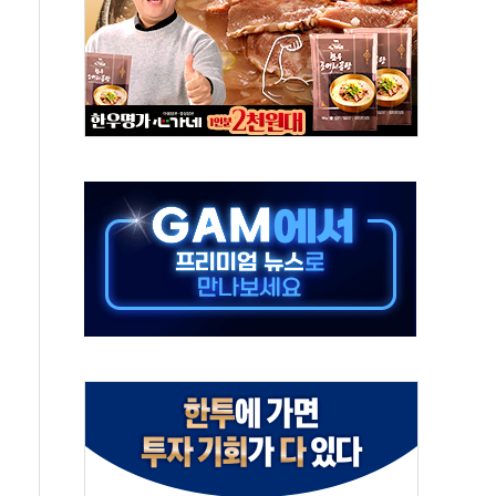
하는 '선봉'의 대민 봉사
미사일 1발 발사… 올해 10번째·42일 만 도발
 새 안보 위기… 반군·마약카르텔이 습득해 전투 활용
어선 구조
무해한 표면 부식 물질"
분만에 진화...외국인 노동자 숨져