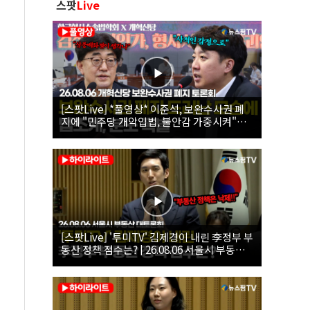
스팟
Live
[스팟Live] *풀영상* 이준석, 보완수사권 폐
지에 "민주당 개악입법, 불안감 가중시켜"｜
26.08.06 개혁신당 보완수사권 폐지 토론회
[스팟Live] '투미TV' 김제경이 내린 李정부 부
동산 정책 점수는? | 26.08.06 서울시 부동산
대토론회