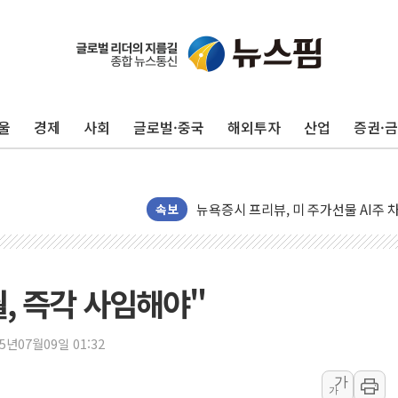
유럽증시, 견조한 실적 소화하며 대부분
리투아니아 국방 "러, 우크라 드론으로
구광모, 내주 실리콘밸리서 젠슨 황 
울
경제
사회
글로벌·중국
해외투자
산업
증권·
뉴욕증시 개장 전 특징주...모더나
김정관 장관 "영업이익 N% 성과급
뉴욕증시 프리뷰, 미 주가선물 AI주
청와대, 북한 단거리 탄도미사일 발사
속보
금값 7주 만에 최고…美 고용 둔화·
[인도증시] 중동 긴장 완화에 실적 호
러, 1인칭시점 드론으로 우크라 민간
월, 즉각 사임해야"
[베트남 증시] 지수 하락 속 'DGC
'월가의 황제' 다이먼 "금융시장 레
25년07월09일 01:32
양주 섬유염색공장서 화재 1명 중상…
가
가
김정관 산업부 장관 "주 52시간 손봐