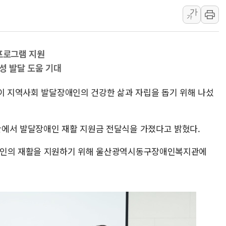
가
강원도 폭염특보 11일째…온열질환·가
가
[코인 시황] 비트코인, ETF 자금 
[르포] 39도 폭염 속 잠실 개표소 시위
 프로그램 지원
강원·전라권 폭염중대경보 확대…온열질
성 발달 도움 기대
빚투·레버리지 줄었지만, 반도체 두 종
[2보] 북한, 원산서 동해상 단거리 
업이 지역사회 발달장애인의 건강한 삶과 자립을 돕기 위해 나섰
관에서 발달장애인 재활 지원금 전달식을 가졌다고 밝혔다.
애인의 재활을 지원하기 위해 울산광역시동구장애인복지관에