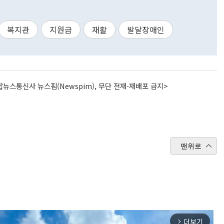
복지관
지원금
재활
발달장애인
뉴스통신사 뉴스핌(Newspim), 무단 전재-재배포 금지>
맨위로
더보기
arrow_forward_ios