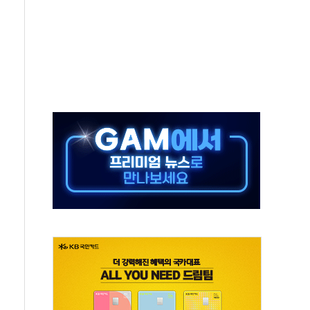
축 피해 최소화 '총력 대응'
유입에도 박스권…美 암호화폐 법안 처리 여부도 변수
 '62일째'..."대부분 여기서 상주"
환자 2665명·사망 23명
목에 코스피 '휘청'
탄도미사일 발사