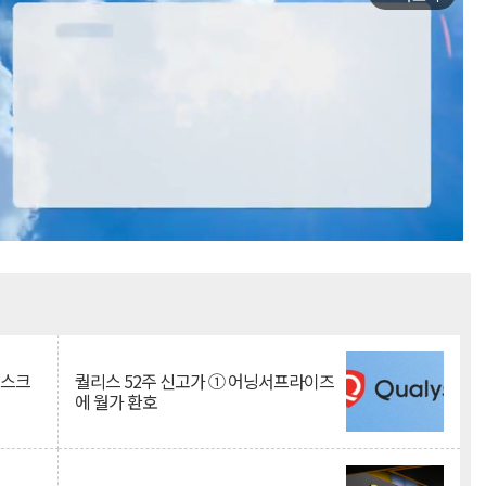
Mute
리스크
퀄리스 52주 신고가 ① 어닝서프라이즈
에 월가 환호