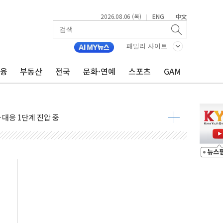
2026.08.06 (목)
ENG
中文
|
|
호르무즈 재개방 기대에 강세
조까지, 상승...호실적 보고 기업 상승세 뚜렷
패밀리 사이트
인 '사파리' 공격… 시민들 공포감 극대화 전략
금융
부동산
전국
문화·연예
스포츠
GAM
' 임시 주총 기대감에 홀로 상한가…마진 잔액은 사상 최고
버리지 위험수위…숨은 차입이 더 큰 변수"
대응 1단계 진압 중
야, 경쟁상대 中과 비교해야"
하는 '선봉'의 대민 봉사
미사일 1발 발사… 올해 10번째·42일 만 도발
 새 안보 위기… 반군·마약카르텔이 습득해 전투 활용
어선 구조
무해한 표면 부식 물질"
분만에 진화...외국인 노동자 숨져
즌2