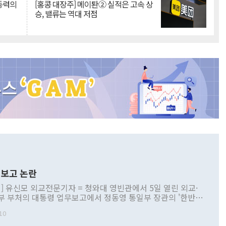
 동력의
[홍콩 대장주] 메이퇀② 실적은 고속 상
승, 밸류는 역대 저점
보고 논란
] 유신모 외교전문기자 = 청와대 영빈관에서 5일 열린 외교·
부 부처의 대통령 업무보고에서 정동영 통일부 장관의 '한반도
 구상'과 업무보고 발언이 논란을 빚고 있다. 이날 정 장관의
10
정부 내 조율을 거치지 않은 사안을 정책으로 추진하겠다고 공