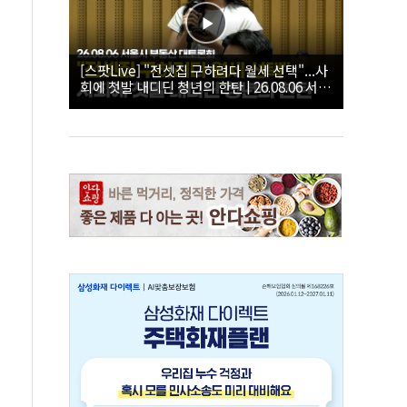
[스팟Live] "전셋집 구하려다 월세 선택"...사
회에 첫발 내디딘 청년의 한탄 | 26.08.06 서울
시 부동산 대토론회