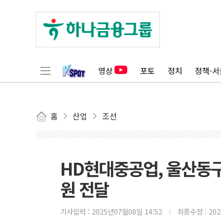
영상
포토
정치
정책·서
홈
산업
조선
HD현대중공업, 울산동
원 전달
기사입력 :
2025년07월08일 14:52
최종수정 :
20