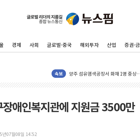
금값 7주 만에 최고…美 고용 둔화·
[인도증시] 중동 긴장 완화에 실적 호
러, 1인칭시점 드론으로 우크라 민간
울
경제
사회
글로벌·중국
해외투자
산업
증권·
[베트남 증시] 지수 하락 속 'DGC
'월가의 황제' 다이먼 "금융시장 레
양주 섬유염색공장서 화재 1명 중상…
김정관 산업부 장관 "주 52시간 손봐
속보
해군 1함대 창설 80주년…지역과 함께
[3보] 북, 원산서 동해로 단거리 탄도
우크라 드론 전술, 중남미 콜롬비아에
구장애인복지관에 지원금 3500만
동해해경, 독도 해상서 부유물 감긴 
주한미군 "오산기지 누출, 백린 아닌 
구미 폐염산처리업체서 불 2시간30여
25년07월08일 14:52
해군과 함께하는 '불금전파, 송정' 시