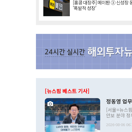
[홍콩 대장주] 메이퇀 ③ 신성장
'폭발적 성장'
[뉴스핌 베스트 기사]
정동영 업무
[서울=뉴스핌
안보 분야 정
평화공존 발전
2026-08-06 06:
발언 중에는 