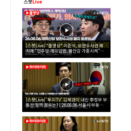
스팟
Live
[스팟Live] *풀영상* 이준석, 보완수사권 폐
지에 "민주당 개악입법, 불안감 가중시켜"｜
26.08.06 개혁신당 보완수사권 폐지 토론회
[스팟Live] '투미TV' 김제경이 내린 李정부 부
동산 정책 점수는? | 26.08.06 서울시 부동산
대토론회