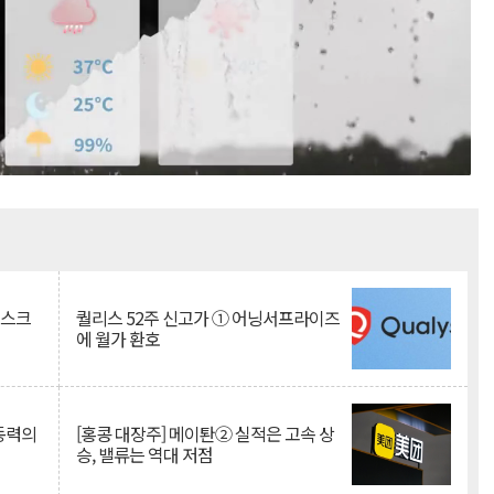
Mute
리스크
퀄리스 52주 신고가 ① 어닝서프라이즈
에 월가 환호
 동력의
[홍콩 대장주] 메이퇀② 실적은 고속 상
승, 밸류는 역대 저점