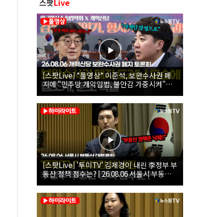
스팟
Live
[스팟Live] *풀영상* 이준석, 보완수사권 폐
지에 "민주당 개악입법, 불안감 가중시켜"｜
26.08.06 개혁신당 보완수사권 폐지 토론회
[스팟Live] '투미TV' 김제경이 내린 李정부 부
동산 정책 점수는? | 26.08.06 서울시 부동산
대토론회