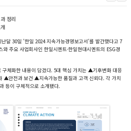
주한미군 "오산기지 누출, 백린 아닌 
구미 폐염산처리업체서 불 2시간30여
성과 정리
해군과 함께하는 '불금전파, 송정' 시
소개
강원도 폭염특보 11일째…온열질환·가
난달 30일 '한일 2024 지속가능경영보고서'를 발간했다고 7
[코인 시황] 비트코인, ETF 자금 
딩스와 주요 사업회사인 한일시멘트·한일현대시멘트의 ESG경
[르포] 39도 폭염 속 잠실 개표소 시위
강원·전라권 폭염중대경보 확대…온열질
빚투·레버리지 줄었지만, 반도체 두 종
로 구체화한 내용이 담겼다. 5대 핵심 가치는 ▲기후변화 대응
 ▲안전과 보건 ▲지속가능한 품질과 고객 신뢰다. 각 가치
[2보] 북한, 원산서 동해상 단거리 
성과 등이 구체적으로 소개됐다.