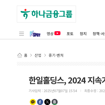
영상
포토
정치
정책·서
홈
산업
중기·벤처
한일홀딩스, 2024 지속
기사입력 :
2025년07월07일 15:54
최종수정 :
20