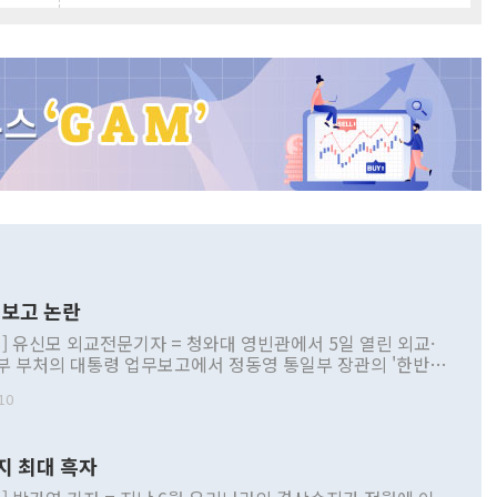
보고 논란
] 유신모 외교전문기자 = 청와대 영빈관에서 5일 열린 외교·
부 부처의 대통령 업무보고에서 정동영 통일부 장관의 '한반도
 구상'과 업무보고 발언이 논란을 빚고 있다. 이날 정 장관의
10
정부 내 조율을 거치지 않은 사안을 정책으로 추진하겠다고 공
는가 하면 사실 관계에 맞지 않은 설명도 있었다. 이재명 대통
로 신중을 기해 달라고 경고했고, 조현 외교부 장관은 '이상
지 최대 흑자
 근거한 비현실적 구상'이라는 비판을 내놨다. 그동안 정 장
책 관련 발언이 물의를 빚은 적은 여러 번 있지만 대통령과 유