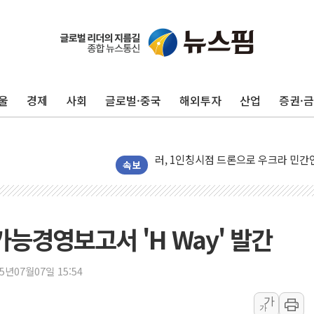
울
경제
사회
글로벌·중국
해외투자
산업
증권·
금값 7주 만에 최고…美 고용 둔화·
[인도증시] 중동 긴장 완화에 실적 호
러, 1인칭시점 드론으로 우크라 민간
[베트남 증시] 지수 하락 속 'DGC
속보
'월가의 황제' 다이먼 "금융시장 레
양주 섬유염색공장서 화재 1명 중상…
김정관 산업부 장관 "주 52시간 손봐
가능경영보고서 'H Way' 발간
해군 1함대 창설 80주년…지역과 함께
[3보] 북, 원산서 동해로 단거리 탄도
25년07월07일 15:54
우크라 드론 전술, 중남미 콜롬비아에
가
가
동해해경, 독도 해상서 부유물 감긴 