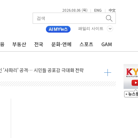
2026.08.06 (목)
ENG
中文
|
|
패밀리 사이트
금융
부동산
전국
문화·연예
스포츠
GAM
호르무즈 재개방 기대에 강세
조까지, 상승...호실적 보고 기업 상승세 뚜렷
인 '사파리' 공격… 시민들 공포감 극대화 전략
' 임시 주총 기대감에 홀로 상한가…마진 잔액은 사상 최고
버리지 위험수위…숨은 차입이 더 큰 변수"
대응 1단계 진압 중
야, 경쟁상대 中과 비교해야"
하는 '선봉'의 대민 봉사
미사일 1발 발사… 올해 10번째·42일 만 도발
 새 안보 위기… 반군·마약카르텔이 습득해 전투 활용
어선 구조