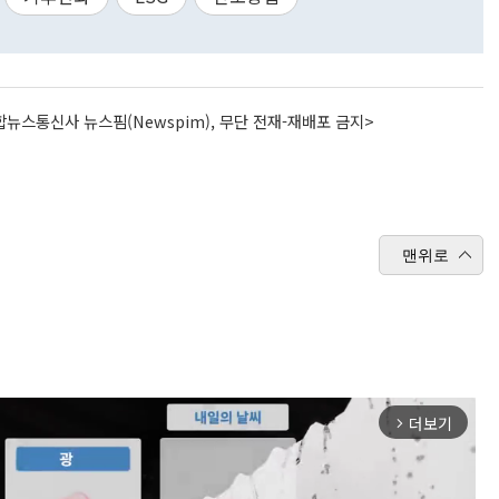
뉴스통신사 뉴스핌(Newspim), 무단 전재-재배포 금지>
맨위로
더보기
arrow_forward_ios