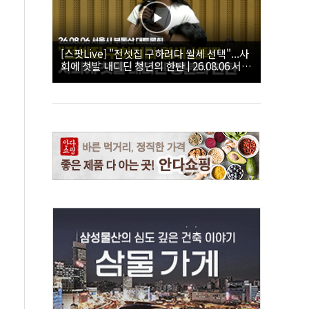
[스팟Live] "전셋집 구하려다 월세 선택"...사
회에 첫발 내디딘 청년의 한탄 | 26.08.06 서울
시 부동산 대토론회