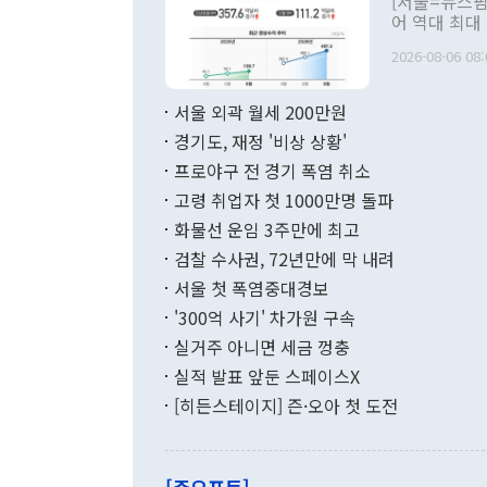
[서울=뉴스핌
관 부처 장관
어 역대 최대
관의 무리한 
출 호조로 월
다. [정동영 통일부 장관이 지난달 23일 오후 서울 종로구 정부서울청사에
2026-08-06 08:
료=한국은행] 한국은행이 6일 발표한 '2026년 6월 국제수지(잠정)'에
서 취임 1주년 
면 지난 6월
부 장관 권한
1000만달러
서울 외곽 월세 200만원
발전 구상'을
이에 따라 올
적 갈등 해결
경기도, 재정 '비상 상황'
했다. 경상수
결과 혐오의 
9000만달러
프로야구 전 경기 폭염 취소
년간의 CVI
지 기준 상품
고령 취업자 첫 1000만명 돌파
무너졌다고도 
며 월간 기준
현실을 바꾸는
달러로 38.
화물선 운임 3주만에 최고
를 평화 체제
196.9% 급
검찰 수사권, 72년만에 막 내려
함께 4자 대
수출은 160
지만 이 대통
서울 첫 폭염중대경보
(18.6%) 
화공존 정책이
했다. 통관 기
'300억 사기' 차가원 구속
다"고 지적했
(16.4%)
투리가 잡혀 
실거주 아니면 세금 껑충
월(-10억9
쁜 상황이 초
증가와 유류할
실적 발표 앞둔 스페이스X
9·19 군사
기록했지만 
[히든스테이지] 즌·오아 첫 도전
"우리의 선의
로 전환됐다.
으로 약간의 의문
를 기록해 전
관은 업무보고
는 배당수입
주의에 근거한
줄면서 25억