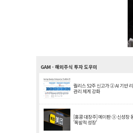
GAM
- 해외주식 투자 도우미
퀄리스 52주 신고가 ② AI 기반 
관리 체계 강화
[홍콩 대장주] 메이퇀 ③ 신성장
'폭발적 성장'