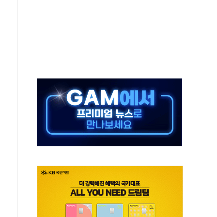
무해한 표면 부식 물질"
분만에 진화...외국인 노동자 숨져
즌2
축 피해 최소화 '총력 대응'
유입에도 박스권…美 암호화폐 법안 처리 여부도 변수
 '62일째'..."대부분 여기서 상주"
환자 2665명·사망 23명
목에 코스피 '휘청'
탄도미사일 발사