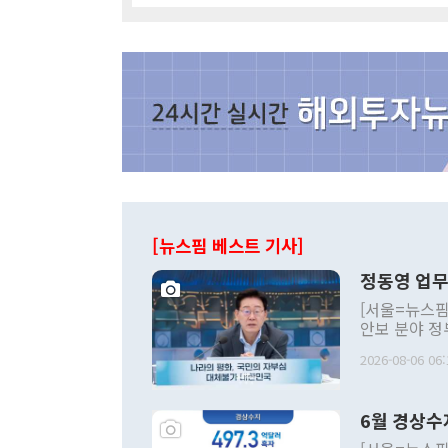
[뉴스핌 베스트 기사]
정동영 업무
[서울=뉴스핌
안보 분야 정
평화공존 발전
2026-08-06 06:
발언 중에는 
언한 것이 있
령은 공개적으
6월 경상수
주의적 희망에
관의 대북 정