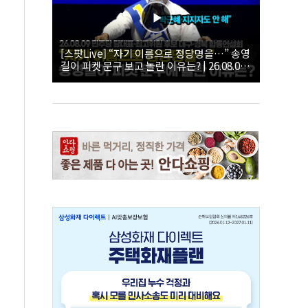
[스팟Live] “자기 이름으로 정당명을…” 송영
길이 피켓 문구 보고 놀란 이유는? | 26.08.09
더불어민주당 당대표·최고위원 후보 대구·경
북 합동연설회