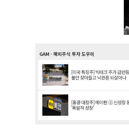
GAM
- 해외주식 투자 도우미
[미국 특징주] 빅테크 주가 급반등..
불안 잦아들고 낙관론 되살아나
[홍콩 대장주] 메이퇀 ③ 신성장
'폭발적 성장'