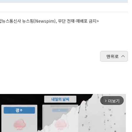
뉴스통신사 뉴스핌(Newspim), 무단 전재-재배포 금지>
맨위로
더보기
arrow_forward_ios