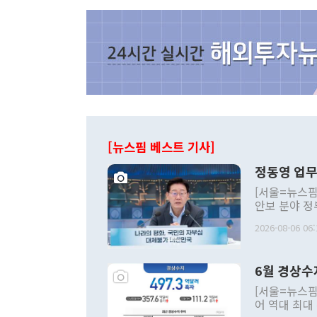
[뉴스핌 베스트 기사]
정동영 업무
[서울=뉴스핌
안보 분야 정
평화공존 발전
2026-08-06 06:
발언 중에는 
언한 것이 있
령은 공개적으
6월 경상수
주의적 희망에
관의 대북 정
[서울=뉴스핌
관 부처 장관
어 역대 최대
관의 무리한 