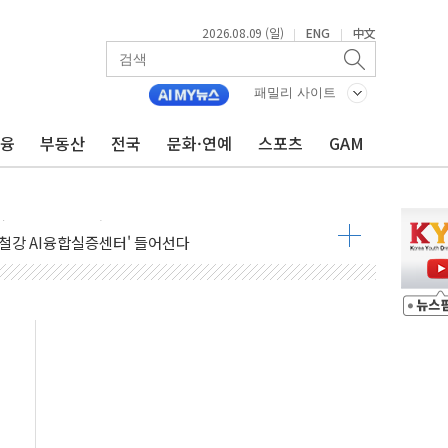
2026.08.09 (일)
ENG
中文
|
|
패밀리 사이트
금융
부동산
전국
문화·연예
스포츠
GAM
.'두천~하당'·'올미골교' 차량 통행 선제 제한
부 작업 중 근로자 1명 숨져
철강 AI융합실증센터' 들어선다
대 숨진 채 발견...경찰, 조사 중
.48%p 차 선두 유지...金 46.01% vs 鄭 44.53%
기 당선...합산득표율 68.63%
해 10대 구속…범행 후 반려견도 죽여
 정청래에 승리…金 48.54% vs 鄭 44.40%
경선 결과...김민석 48.54% 정청래 44.40%
발표...김민석 47.37% 정청래 45.71% 송영길 6.92%