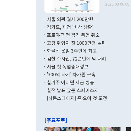
출 호조로 월
다. [정동영 통일부 장관이 지난달 23일 오후 서울 종로구 정부서울청사에
2026-08-06 08:
료=한국은행] 한국은행이 6일 발표한 '2026년 6월 국제수지(잠정)'에
서 취임 1주년 
면 지난 6월
부 장관 권한
1000만달러
서울 외곽 월세 200만원
발전 구상'을
이에 따라 올
적 갈등 해결
경기도, 재정 '비상 상황'
했다. 경상수
결과 혐오의 
9000만달러
프로야구 전 경기 폭염 취소
년간의 CVI
지 기준 상품
고령 취업자 첫 1000만명 돌파
무너졌다고도 
며 월간 기준
현실을 바꾸는
달러로 38.
화물선 운임 3주만에 최고
를 평화 체제
196.9% 급
검찰 수사권, 72년만에 막 내려
함께 4자 대
수출은 160
지만 이 대통
서울 첫 폭염중대경보
(18.6%) 
화공존 정책이
했다. 통관 기
'300억 사기' 차가원 구속
다"고 지적했
(16.4%)
투리가 잡혀 
실거주 아니면 세금 껑충
월(-10억9
쁜 상황이 초
증가와 유류할
실적 발표 앞둔 스페이스X
9·19 군사
기록했지만 
[히든스테이지] 즌·오아 첫 도전
"우리의 선의
로 전환됐다.
으로 약간의 의문
를 기록해 전
관은 업무보고
는 배당수입
주의에 근거한
줄면서 25억
[주요포토]
라며 "여러분
억1000만달
이 9월 러시
였던 올해 3