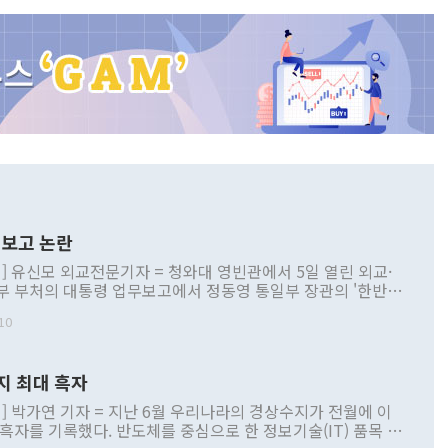
보고 논란
] 유신모 외교전문기자 = 청와대 영빈관에서 5일 열린 외교·
부 부처의 대통령 업무보고에서 정동영 통일부 장관의 '한반도
 구상'과 업무보고 발언이 논란을 빚고 있다. 이날 정 장관의
10
정부 내 조율을 거치지 않은 사안을 정책으로 추진하겠다고 공
는가 하면 사실 관계에 맞지 않은 설명도 있었다. 이재명 대통
로 신중을 기해 달라고 경고했고, 조현 외교부 장관은 '이상
지 최대 흑자
 근거한 비현실적 구상'이라는 비판을 내놨다. 그동안 정 장
책 관련 발언이 물의를 빚은 적은 여러 번 있지만 대통령과 유
] 박가연 기자 = 지난 6월 우리나라의 경상수지가 전월에 이
이 공개적으로 부정적 입장을 표명한 것은 이례적이다. 정 장
 흑자를 기록했다. 반도체를 중심으로 한 정보기술(IT) 품목 수
대북 접근법과 월권을 제어해야 한다는 목소리도 높아지고 있