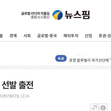
울
경제
사회
글로벌·중국
해외투자
산업
증권·
125mm 폭우 쏟아진 울진..
평택 진위면 공장서 탱크 내
포항 블루밸리 국가산단에 '
속보
상주 낙동강 선착장 하류서 50
[종합] 김민석, 정청래에 누적 1
민주당 경북도당위원장에 오중
성 선발 출전
인천서 말다툼 중 어머니 살
김민석, 강원·대구·경북 경선서
25년07월02일 13:16
[속보] 민주, 강원·대구·경북 
가
가
[속보] 민주, 경북 경선 결과 