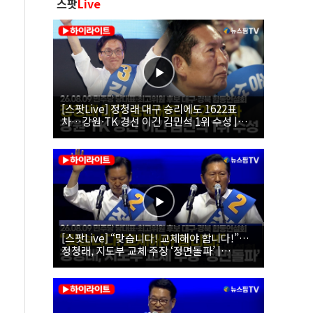
스팟
Live
[스팟Live] 정청래 대구 승리에도 1622표
차…강원·TK 경선 이긴 김민석 1위 수성 |
26.08.09 더불어민주당 당대표·최고위원 후
보 대구·경북 합동연설회
[스팟Live] “맞습니다! 교체해야 합니다!”…
정청래, 지도부 교체 주장 ‘정면돌파’ |
26.08.09 더불어민주당 당대표·최고위원 후
보 대구·경북 합동연설회