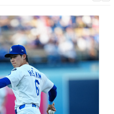
[속보] 민주, 대구 경선 결과 
[속보] 민주, 강원 경선 결과 
정재헌 CEO, SKT 장기고
최태원, 노소영에 9440억
하나금융, 명동 소상공인에 
인천시 광복절 현수막 '태
병무청, 보충역 전면 손질…
홈플러스發 대형마트 판매,
윤준병·이해민 의원, '정부
'호우·산사태 주의보' 울진 