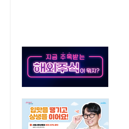
발표...정청래 47.82% 김민석 46.35% 송영길 5.83%
발표...김민석 50.30% 정청래 41.94% 송영길 7.76%
객 400명 맞이…"마음 잇는 시간 되길"
 지급 확정되나…재상고 앞두고 막판 셈법
'행복상자' 전달
극기 거꾸로' 논란…이틀만에 철거
 예술·체육요원 최대 33% 감축
 역대 최대폭 감소한 9.4%↓…유통업계 양극화 심화
 특사'로 콜롬비아 대통령 취임식 참석
시간당 30mm 강한 비...호우 피해 없어