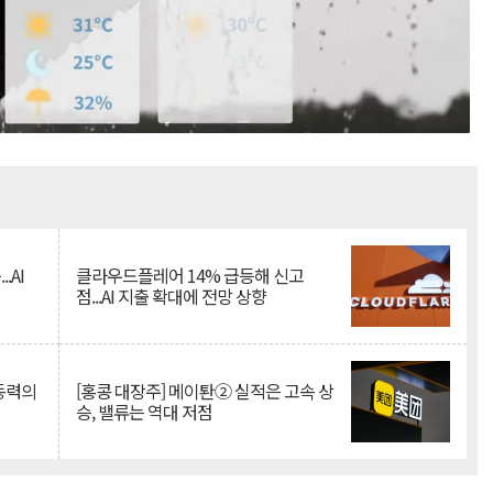
Mute
.AI
클라우드플레어 14% 급등해 신고
점...AI 지출 확대에 전망 상향
 동력의
[홍콩 대장주] 메이퇀② 실적은 고속 상
승, 밸류는 역대 저점